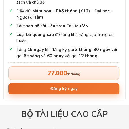
sách và chủ đề
Đầy đủ:
Mầm non – Phổ thông (K12) – Đại học –
Người đi làm
Tải
toàn bộ tài liệu trên TaiLieu.VN
Loại bỏ quảng cáo
để tăng khả năng tập trung ôn
luyện
Tặng
15 ngày
khi đăng ký gói
3 tháng
,
30 ngày
với
gói
6 tháng
và
60 ngày
với gói
12 tháng
.
77.000
đ/ tháng
Đăng ký ngay
BỘ TÀI LIỆU CAO CẤP