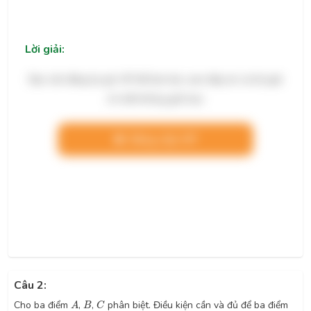
Lời giải:
Bạn cần đăng ký gói VIP để làm bài, xem đáp án và lời giải
chi tiết không giới hạn.
Nâng cấp VIP
Câu 2:
A
B
C
Cho ba điểm
,
,
phân biệt. Điều kiện cần và đủ để ba điểm
A
B
C