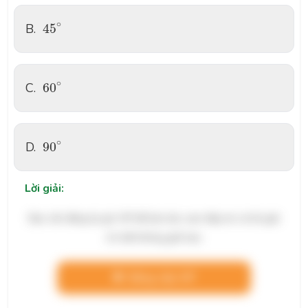
45
∘
∘
B.
45
60
∘
∘
C.
60
90
∘
∘
D.
90
Lời giải:
Bạn cần đăng ký gói VIP để làm bài, xem đáp án và lời giải
chi tiết không giới hạn.
Nâng cấp VIP