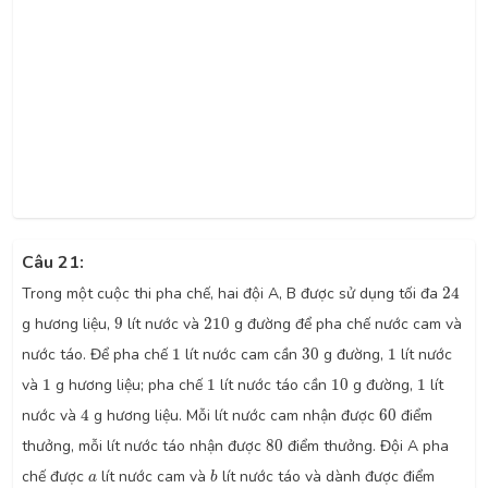
Câu 21:
24
Trong một cuộc thi pha chế, hai đội A, B được sử dụng tối đa
24
9
210
g hương liệu,
9
lít nước và
210
g đường để pha chế nước cam và
1
30
1
nước táo. Để pha chế
1
lít nước cam cần
30
g đường,
1
lít nước
1
1
10
1
và
1
g hương liệu; pha chế
1
lít nước táo cần
10
g đường,
1
lít
4
60
nước và
4
g hương liệu. Mỗi lít nước cam nhận được
60
điểm
80
thưởng, mỗi lít nước táo nhận được
80
điểm thưởng. Đội A pha
b
a
chế được
lít nước cam và
lít nước táo và dành được điểm
a
b