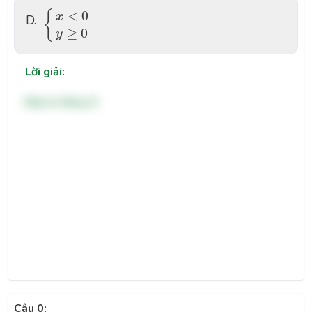
{
x
<
0
y
≥
0
<
0
{
x
D.
≥
0
y
Lời giải:
Đáp án đúng: D
Câu 0: