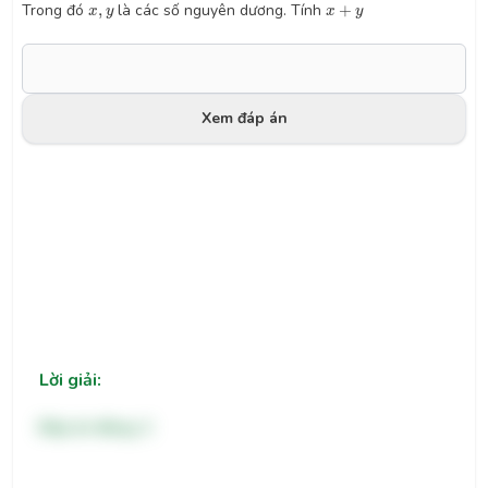
x
+
y
x
,
y
Trong đó
,
là các số nguyên dương. Tính
+
x
y
x
y
Xem đáp án
Lời giải:
Đáp án đúng: 2