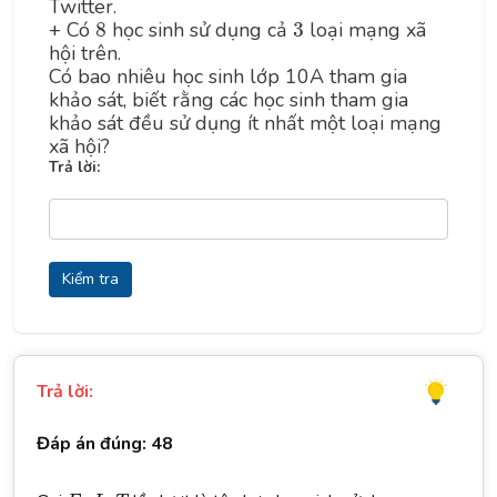
Twitter.
8
3
+ Có
8
học sinh sử dụng cả
3
loại mạng xã
hội trên.
Có bao nhiêu học sinh lớp 10A tham gia
khảo sát, biết rằng các học sinh tham gia
khảo sát đều sử dụng ít nhất một loại mạng
xã hội?
Trả lời:
Kiểm tra
Trả lời:
Đáp án đúng: 48
F
,
I
,
T