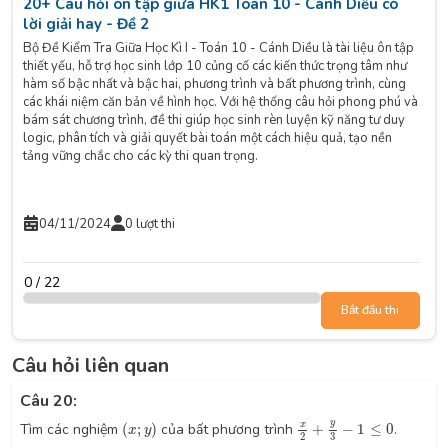
20+ Câu hỏi ôn tập giữa HK1 Toán 10 - Cánh Diều có
lời giải hay - Đề 2
Bộ Đề Kiểm Tra Giữa Học Kì I - Toán 10 - Cánh Diều là tài liệu ôn tập
thiết yếu, hỗ trợ học sinh lớp 10 củng cố các kiến thức trọng tâm như
hàm số bậc nhất và bậc hai, phương trình và bất phương trình, cùng
các khái niệm căn bản về hình học. Với hệ thống câu hỏi phong phú và
bám sát chương trình, đề thi giúp học sinh rèn luyện kỹ năng tư duy
logic, phân tích và giải quyết bài toán một cách hiệu quả, tạo nền
tảng vững chắc cho các kỳ thi quan trọng.
04/11/2024
0 lượt thi
0 / 22
Bắt đầu thi
Câu hỏi liên quan
Câu 20:
x
2
+
y
3
−
1
≤
0
(
x
;
y
)
y
x
Tìm các nghiệm
(
;
)
của bất phương trình
+
−
1
≤
0
.
x
y
3
2