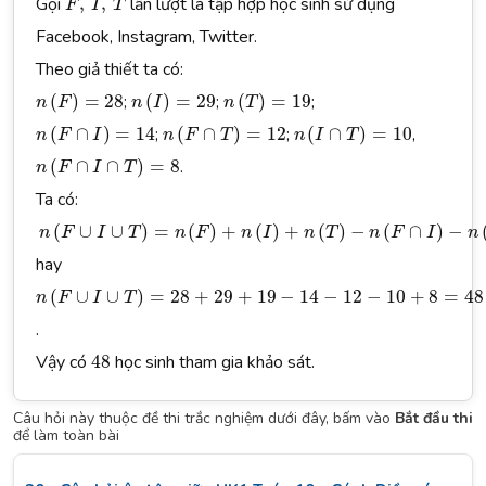
Gọi
,
,
lần lượt là tập hợp học sinh sử dụng
F
I
T
Facebook, Instagram, Twitter.
Theo giả thiết ta có:
n
(
F
)
=
28
n
(
I
)
=
29
n
(
T
)
=
19
(
)
=
28
;
(
)
=
29
;
(
)
=
19
;
n
F
n
I
n
T
n
(
F
∩
I
)
=
14
n
(
F
∩
T
)
=
12
n
(
I
∩
T
)
=
10
(
∩
)
=
14
;
(
∩
)
=
12
;
(
∩
)
=
10
,
n
F
I
n
F
T
n
I
T
n
(
F
∩
I
∩
T
)
=
8
(
∩
∩
)
=
8
.
n
F
I
T
Ta có:
n
(
F
∪
I
∪
T
)
=
n
(
F
)
+
n
(
I
)
+
n
(
T
)
−
n
(
F
∩
I
)
−
n
(
I
∩
T
)
−
n
(
F
∩
T
)
+
n
(
F
(
∪
∪
)
=
(
)
+
(
)
+
(
)
−
(
∩
)
−
n
F
I
T
n
F
n
I
n
T
n
F
I
n
hay
n
(
F
∪
I
∪
T
)
=
28
+
29
+
19
−
14
−
12
−
10
+
8
=
48
(
∪
∪
)
=
28
+
29
+
19
−
14
−
12
−
10
+
8
=
48
n
F
I
T
.
48
Vậy có
48
học sinh tham gia khảo sát.
Câu hỏi này thuộc đề thi trắc nghiệm dưới đây, bấm vào
Bắt đầu thi
để làm toàn bài