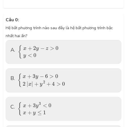
Câu 0:
Hệ bất phương trình nào sau đây là hệ bất phương trình bậc
nhất hai ẩn?
{
x
+
2
y
−
z
>
0
y
<
0
+
2
−
>
0
{
x
y
z
A.
<
0
y
{
x
+
3
y
−
6
>
0
2
|
x
|
+
y
2
+
4
>
0
+
3
−
6
>
0
{
x
y
B.
2
2
|
|
+
+
4
>
0
x
y
{
x
+
3
y
3
<
0
x
+
y
≤
1
3
{
+
3
<
0
x
y
C.
+
≤
1
x
y