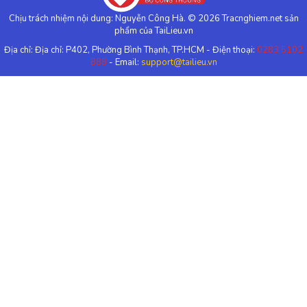
Chịu trách nhiệm nội dung: Nguyễn Công Hà. © 2026 Tracnghiem.net sản
phẩm của TaiLieu.vn
Địa chỉ: Địa chỉ: P402, Phường Bình Thạnh, TP.HCM - Điện thoại:
0283 5102
888
- Email:
support@tailieu.vn