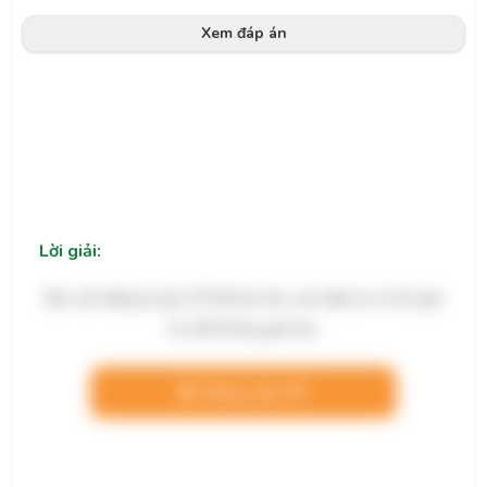
Xem đáp án
Lời giải:
Bạn cần đăng ký gói VIP để làm bài, xem đáp án và lời giải
chi tiết không giới hạn.
Nâng cấp VIP