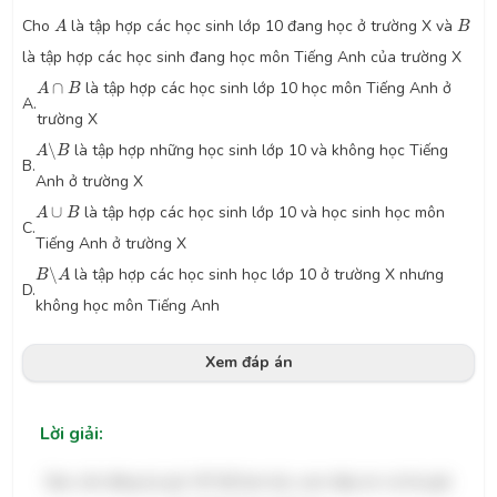
A
B
Cho
là tập hợp các học sinh lớp 10 đang học ở trường X và
A
B
là tập hợp các học sinh đang học môn Tiếng Anh của trường X
A
∩
B
∩
là tập hợp các học sinh lớp 10 học môn Tiếng Anh ở
A
B
A.
trường X
A
∖
B
∖
là tập hợp những học sinh lớp 10 và không học Tiếng
A
B
B.
Anh ở trường X
A
∪
B
∪
là tập hợp các học sinh lớp 10 và học sinh học môn
A
B
C.
Tiếng Anh ở trường X
B
∖
A
∖
là tập hợp các học sinh học lớp 10 ở trường X nhưng
B
A
D.
không học môn Tiếng Anh
Xem đáp án
Lời giải:
Bạn cần đăng ký gói VIP để làm bài, xem đáp án và lời giải