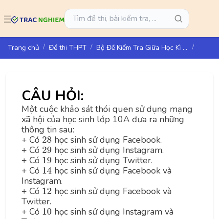
Trang chủ
Đề thi THPT
Bộ Đề Kiểm Tra Giữa Học Kì I - Toán 10 - Cánh Diều
CÂU HỎI:
Một cuộc khảo sát thói quen sử dụng mạng
xã hội của học sinh lớp 10A đưa ra những
thông tin sau:
28
+ Có
28
học sinh sử dụng Facebook.
29
+ Có
29
học sinh sử dụng Instagram.
19
+ Có
19
học sinh sử dụng Twitter.
14
+ Có
14
học sinh sử dụng Facebook và
Instagram.
12
+ Có
12
học sinh sử dụng Facebook và
Twitter.
10
+ Có
10
học sinh sử dụng Instagram và