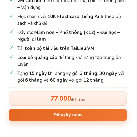
2M câu hỏi
theo các mức độ: Nhận biết – Thông hiểu
– Vận dụng
Học nhanh với
10K Flashcard Tiếng Anh
theo bộ
sách và chủ đề
Đầy đủ:
Mầm non – Phổ thông (K12) – Đại học –
Người đi làm
Tải
toàn bộ tài liệu trên TaiLieu.VN
Loại bỏ quảng cáo
để tăng khả năng tập trung ôn
luyện
Tặng
15 ngày
khi đăng ký gói
3 tháng
,
30 ngày
với
gói
6 tháng
và
60 ngày
với gói
12 tháng
.
77.000
đ/ tháng
Đăng ký ngay