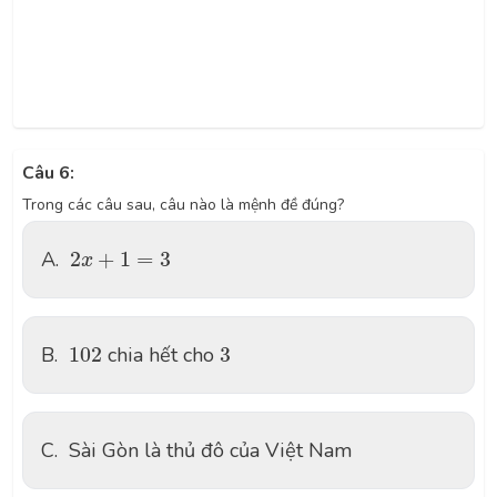
Câu 6:
Trong các câu sau, câu nào là mệnh đề đúng?
2
x
+
1
=
3
A.
2
+
1
=
3
x
102
3
B.
102
chia hết cho
3
C.
Sài Gòn là thủ đô của Việt Nam