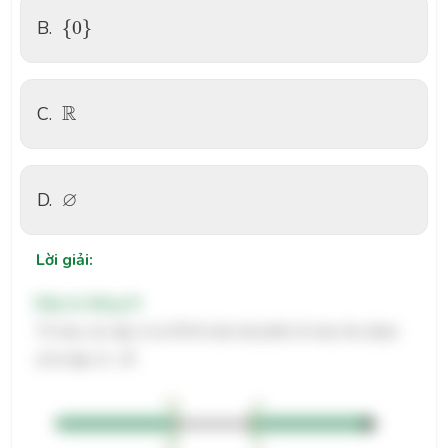
{
0
}
B.
{
0
}
R
R
C.
∅
∅
D.
Lời giải:
Đáp án đúng: B
A
B
Tô màu các tập
và
thì toàn bộ phần tô màu thu được
A
B
A
∪
B
sẽ là tập
∪
A
B