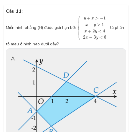
Câu 11:
⎧
{
y
+
x
>
−
1
x
−
y
>
1
x
+
2
y
<
4
2
x
−
3
⎪

⎪

⎪

+
>
−
1
⎪
y
x
⎨
−
>
1
x
y
Miền hình phẳng (H) được giới hạn bởi
là phần
⎪

⎪

⎪

⎪
⎩
+
2
<
4
x
y
2
−
3
<
8
x
y
tô màu ở hình nào dưới đây?
A.