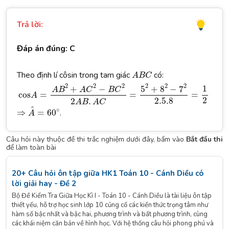
Trả lời:
Đáp án đúng: C
A
B
C
Theo định lí côsin trong tam giác
có:
A
B
C
cos
A
=
A
B
2
+
A
C
2
−
B
C
2
2
A
B
.
A
C
=
5
2
+
8
2
−
7
2
2.5.8
=
1
2
2
2
2
2
2
2
1
+
−
5
+
8
−
7
A
B
A
C
B
C
cos
=
=
=
A
2
2.5.8
2
.
A
B
A
C
⇒
A
^
=
60
∘
^
∘
⇒
=
60
.
A
Câu hỏi này thuộc đề thi trắc nghiệm dưới đây, bấm vào
Bắt đầu thi
để làm toàn bài
20+ Câu hỏi ôn tập giữa HK1 Toán 10 - Cánh Diều có
lời giải hay - Đề 2
Bộ Đề Kiểm Tra Giữa Học Kì I - Toán 10 - Cánh Diều là tài liệu ôn tập
thiết yếu, hỗ trợ học sinh lớp 10 củng cố các kiến thức trọng tâm như
hàm số bậc nhất và bậc hai, phương trình và bất phương trình, cùng
các khái niệm căn bản về hình học. Với hệ thống câu hỏi phong phú và