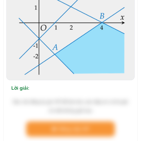
Lời giải:
Bạn cần đăng ký gói VIP để làm bài, xem đáp án và lời giải
chi tiết không giới hạn.
Nâng cấp VIP