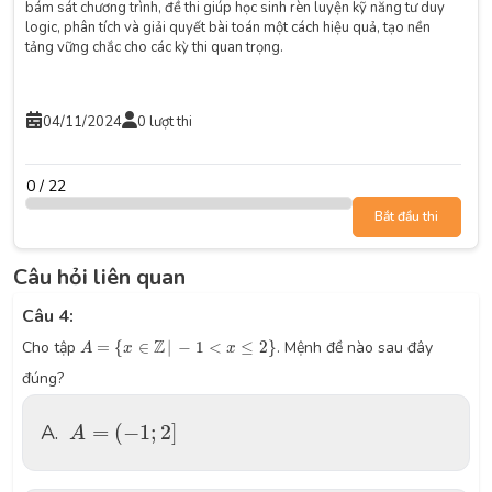
bám sát chương trình, đề thi giúp học sinh rèn luyện kỹ năng tư duy
logic, phân tích và giải quyết bài toán một cách hiệu quả, tạo nền
tảng vững chắc cho các kỳ thi quan trọng.
04/11/2024
0 lượt thi
0 / 22
Bắt đầu thi
Câu hỏi liên quan
Câu 4:
A
=
{
x
∈
Z
|
−
1
<
x
≤
2
}
Z
Cho tập
=
{
∈
|
−
1
<
≤
2
}
. Mệnh đề nào sau đây
A
x
x
đúng?
A
=
(
−
1
;
2
]
A.
=
(
−
1
;
2
]
A