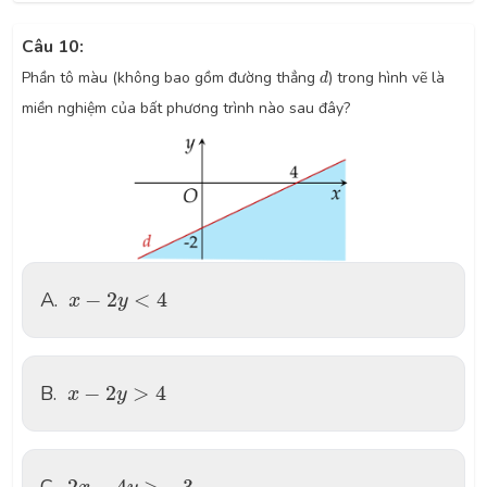
Câu 10:
d
Phần tô màu (không bao gồm đường thẳng
) trong hình vẽ là
d
miền nghiệm của bất phương trình nào sau đây?
x
−
2
y
<
4
A.
−
2
<
4
x
y
x
−
2
y
>
4
B.
−
2
>
4
x
y
2
x
−
4
y
>
−
3
2
−
4
>
−
3