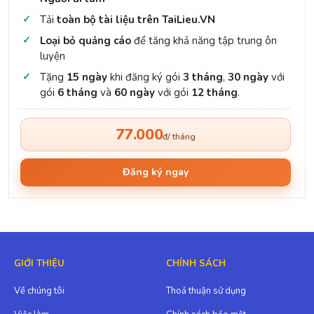
Tải
toàn bộ tài liệu trên TaiLieu.VN
Loại bỏ quảng cáo
để tăng khả năng tập trung ôn
luyện
Tặng
15 ngày
khi đăng ký gói
3 tháng
,
30 ngày
với
gói
6 tháng
và
60 ngày
với gói
12 tháng
.
77.000
đ/ tháng
Đăng ký ngay
GIỚI THIỆU
CHÍNH SÁCH
Về chúng tôi
Thoả thuận sử dụng