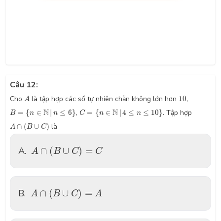
Câu 12:
A
10
Cho
là tập hợp các số tự nhiên chẵn không lớn hơn
10
,
A
B
=
{
n
∈
N
|
n
≤
6
}
C
=
{
n
∈
N
|
4
≤
n
≤
10
}
N
N
=
{
∈
|
≤
6
}
,
=
{
∈
|
4
≤
≤
10
}
. Tập hợp
B
n
n
C
n
n
A
∩
(
B
∪
C
)
∩
(
∪
)
là
A
B
C
A
∩
(
B
∪
C
)
=
C
A.
∩
(
∪
)
=
A
B
C
C
A
∩
(
B
∪
C
)
=
A
B.
∩
(
∪
)
=
A
B
C
A