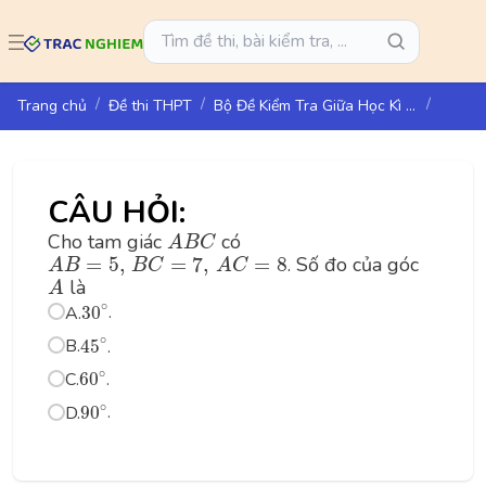
Trang chủ
Đề thi THPT
Bộ Đề Kiểm Tra Giữa Học Kì I - Toán 10 - Cánh Diều
CÂU HỎI:
A
B
C
Cho tam giác
có
A
B
C
A
B
=
5
,
B
C
=
7
,
A
C
=
8
=
5
,
=
7
,
=
8
. Số đo của góc
A
B
B
C
A
C
A
là
A
30
∘
∘
A.
30
.
45
∘
∘
B.
45
.
60
∘
∘
C.
60
.
90
∘
∘
D.
90
.