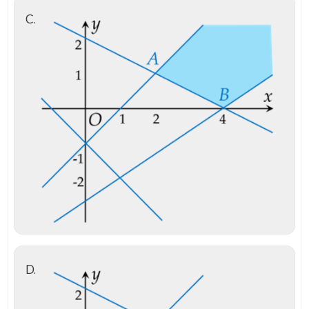
C.
D.