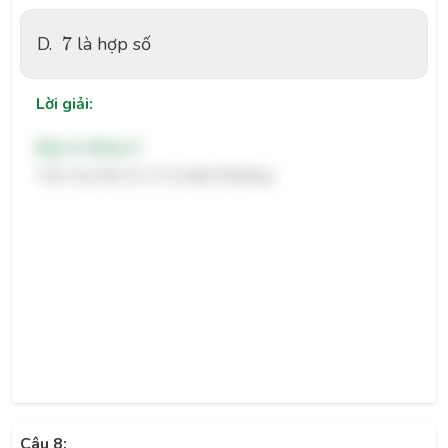
7
D.
7
là hợp số
Lời giải:
Đáp án đúng: D
"102 chia hết cho 3" là mệnh đề đúng.
Câu 8: