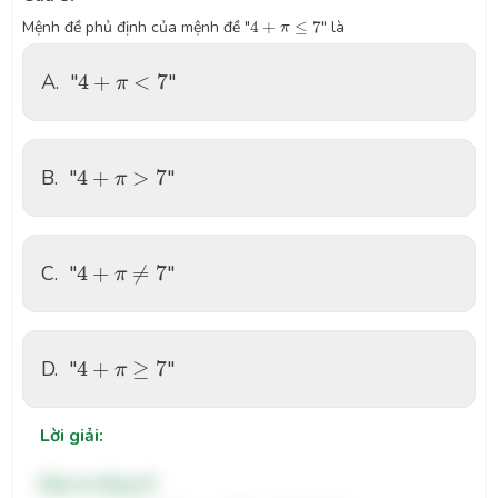
4
+
π
≤
7
Mệnh đề phủ định của mệnh đề "
4
+
≤
7
" là
π
4
+
π
<
7
A.
"
4
+
<
7
"
π
4
+
π
>
7
B.
"
4
+
>
7
"
π
4
+
π
≠
7
C.
"
4
+
≠
7
"
π
4
+
π
≥
7
D.
"
4
+
≥
7
"
π
Lời giải:
Đáp án đúng: B