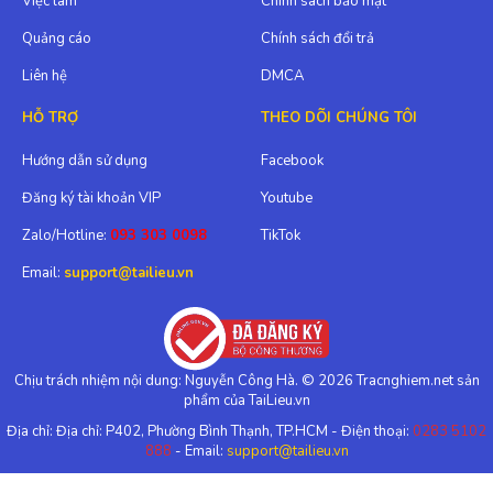
Việc làm
Chính sách bảo mật
Quảng cáo
Chính sách đổi trả
Liên hệ
DMCA
HỖ TRỢ
THEO DÕI CHÚNG TÔI
Hướng dẫn sử dụng
Facebook
Đăng ký tài khoản VIP
Youtube
Zalo/Hotline:
093 303 0098
TikTok
Email:
support@tailieu.vn
Chịu trách nhiệm nội dung: Nguyễn Công Hà. © 2026 Tracnghiem.net sản
phẩm của TaiLieu.vn
Địa chỉ: Địa chỉ: P402, Phường Bình Thạnh, TP.HCM - Điện thoại:
0283 5102
888
- Email:
support@tailieu.vn