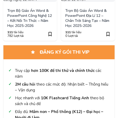
Trọn Bộ Giáo Án Word &
Trọn Bộ Giáo Án Word &
PowerPoint Công Nghệ 12
PowerPoint Địa Lí 12 –
– Kết Nối Tri Thức – Năm
Chân Trời Sáng Tạo – Năm
Học 2025-2026
Học 2025-2026
111
tài liệu
111
tài liệu
782 lượt tải
0 lượt tải
ĐĂNG KÝ GÓI THI VIP
Truy cập
hơn 100K đề thi thử và chính thức
các
năm
2M câu hỏi
theo các mức độ: Nhận biết – Thông hiểu
– Vận dụng
Học nhanh với
10K Flashcard Tiếng Anh
theo bộ
sách và chủ đề
Đầy đủ:
Mầm non – Phổ thông (K12) – Đại học –
Người đi làm