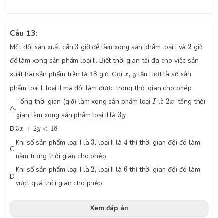
Câu 13:
3
2
Một đội sản xuất cần
3
giờ để làm xong sản phẩm loại I và
2
giờ
để làm xong sản phẩm loại II. Biết thời gian tối đa cho việc sản
18
x
,
y
xuất hai sản phẩm trên là
18
giờ. Gọi
,
lần lượt là số sản
x
y
phẩm loại I, loại II mà đội làm được trong thời gian cho phép
I
2
x
Tổng thời gian (giờ) làm xong sản phẩm loại
là
2
, tổng thời
I
x
A.
3
y
gian làm xong sản phẩm loại II là
3
y
3
x
+
2
y
<
18
B.
3
+
2
<
18
x
y
3
4
Khi số sản phẩm loại I là
3
, loại II là
4
thì thời gian đội đó làm
C.
nằm trong thời gian cho phép
2
6
Khi số sản phẩm loại I là
2
, loại II là
6
thì thời gian đội đó làm
D.
vượt quá thời gian cho phép
Xem đáp án