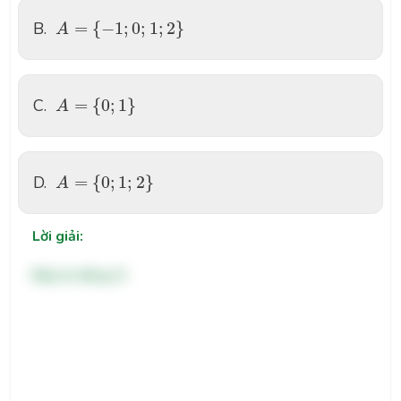
A
=
{
−
1
;
0
;
1
;
2
}
B.
=
{
−
1
;
0
;
1
;
2
}
A
A
=
{
0
;
1
}
C.
=
{
0
;
1
}
A
A
=
{
0
;
1
;
2
}
D.
=
{
0
;
1
;
2
}
A
Lời giải:
Đáp án đúng: D