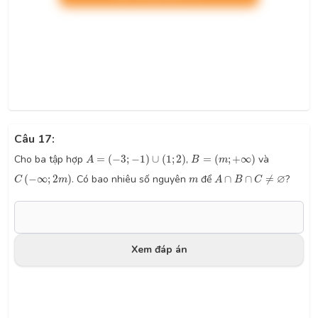
Câu 17:
A
=
(
−
3
;
−
1
)
∪
(
1
;
2
)
B
=
(
m
;
+
∞
)
Cho ba tập hợp
=
(
−
3
;
−
1
)
∪
(
1
;
2
)
,
=
(
;
+
∞
)
và
A
B
m
C
(
−
∞
;
2
m
)
A
∩
B
∩
C
≠
∅
m
∅
(
−
∞
;
2
)
. Có bao nhiêu số nguyên
để
∩
∩
≠
?
C
m
m
A
B
C
Xem đáp án