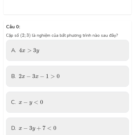
Câu 0:
(
2
;
3
)
Cặp số
(
2
;
3
)
là nghiệm của bất phương trình nào sau đây?
4
x
>
3
y
A.
4
>
3
x
y
2
x
−
3
x
−
1
>
0
B.
2
−
3
−
1
>
0
x
x
x
−
y
<
0
C.
−
<
0
x
y
x
−
3
y
+
7
<
0
D.
−
3
+
7
<
0
x
y