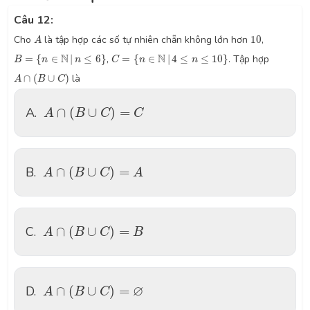
Câu 12:
A
10
Cho
là tập hợp các số tự nhiên chẵn không lớn hơn
10
,
A
B
=
{
n
∈
N
|
n
≤
6
}
C
=
{
n
∈
N
|
4
≤
n
≤
10
}
N
N
=
{
∈
|
≤
6
}
,
=
{
∈
|
4
≤
≤
10
}
. Tập hợp
B
n
n
C
n
n
A
∩
(
B
∪
C
)
∩
(
∪
)
là
A
B
C
A
∩
(
B
∪
C
)
=
C
A.
∩
(
∪
)
=
A
B
C
C
A
∩
(
B
∪
C
)
=
A
B.
∩
(
∪
)
=
A
B
C
A
A
∩
(
B
∪
C
)
=
B
C.
∩
(
∪
)
=
A
B
C
B
A
∩
(
B
∪
C
)
=
∅
∅
D.
∩
(
∪
)
=
A
B
C