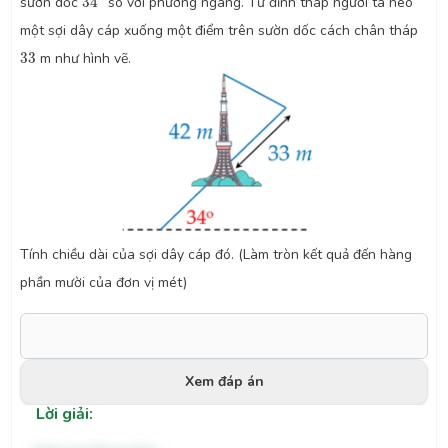
sườn dốc
34
so với phương ngang. Từ đỉnh tháp người ta neo
một sợi dây cáp xuống một điểm trên sườn dốc cách chân tháp
33
33
m như hình vẽ.
Tính chiều dài của sợi dây cáp đó. (Làm tròn kết quả đến hàng
phần mười của đơn vị mét)
Xem đáp án
Lời giải: