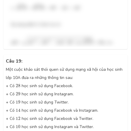
ˆ
ˆ
⇒
A
C
B
^
=
M
C
H
^
=
90
∘
−
34
∘
=
56
∘
∘
∘
∘
⇒
=
=
90
−
34
=
56
.
A
C
B
M
C
H
Áp dụng định lí côsin ta có:
A
B
=
A
C
2
+
B
C
2
−
2
A
C
.
B
C
.
cos
A
C
B
^
≈
36
,
1
ˆ
√
2
2
=
+
−
2
.
.
cos
≈
36
,
1
m.
A
B
A
C
B
C
A
C
B
C
A
C
B
Câu 19:
Một cuộc khảo sát thói quen sử dụng mạng xã hội của học sinh
lớp 10A đưa ra những thông tin sau:
28
+ Có
28
học sinh sử dụng Facebook.
29
+ Có
29
học sinh sử dụng Instagram.
19
+ Có
19
học sinh sử dụng Twitter.
14
+ Có
14
học sinh sử dụng Facebook và Instagram.
12
+ Có
12
học sinh sử dụng Facebook và Twitter.
10
+ Có
10
học sinh sử dụng Instagram và Twitter.