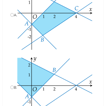
A.
B.