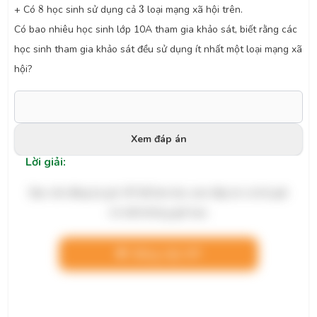
8
3
+ Có
8
học sinh sử dụng cả
3
loại mạng xã hội trên.
Có bao nhiêu học sinh lớp 10A tham gia khảo sát, biết rằng các
học sinh tham gia khảo sát đều sử dụng ít nhất một loại mạng xã
hội?
Xem đáp án
Lời giải:
Bạn cần đăng ký gói VIP để làm bài, xem đáp án và lời giải
chi tiết không giới hạn.
Nâng cấp VIP