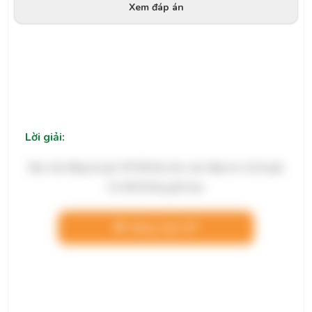
Xem đáp án
Lời giải:
Bạn cần đăng ký gói VIP để làm bài, xem đáp án và lời giải
chi tiết không giới hạn.
Nâng cấp VIP