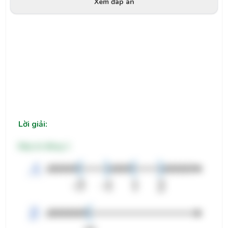
Xem đáp án
Lời giải:
Đáp án đúng: 1