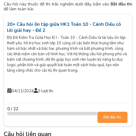
Câu hỏi này thuộc đề thi trắc nghiệm dưới đây, bấm vào
Bắt đầu thi
để làm toàn bài
20+ Câu hỏi ôn tập giữa HK1 Toán 10 - Cánh Diều có
lời giải hay - Đề 2
Bộ Đề Kiểm Tra Giữa Học Kì I - Toán 10 - Cánh Diều là tài liệu ôn tập
thiết yếu, hỗ trợ học sinh lớp 10 củng cố các kiến thức trọng tâm như
hàm số bậc nhất và bậc hai, phương trình và bất phương trình, cùng
các khái niệm căn bản về hình học. Với hệ thống câu hỏi phong phú và
bám sát chương trình, đề thi giúp học sinh rèn luyện kỹ năng tư duy
logic, phân tích và giải quyết bài toán một cách hiệu quả, tạo nền
tảng vững chắc cho các kỳ thi quan trọng.
04/11/2024
0 lượt thi
0 / 22
Bắt đầu thi
Câu hỏi liên quan