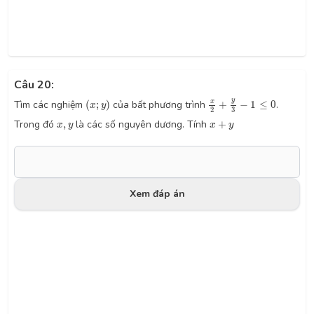
Câu 20:
x
2
+
y
3
−
1
≤
0
(
x
;
y
)
y
x
Tìm các nghiệm
(
;
)
của bất phương trình
+
−
1
≤
0
.
x
y
3
2
x
+
y
x
,
y
Trong đó
,
là các số nguyên dương. Tính
+
x
y
x
y
Xem đáp án