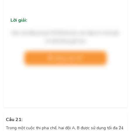
Lời giải:
Bạn cần đăng ký gói VIP để làm bài, xem đáp án và lời giải
chi tiết không giới hạn.
Nâng cấp VIP
Câu 21:
24
Trong một cuộc thi pha chế, hai đội A, B được sử dụng tối đa
24