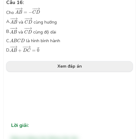
Câu 16:
A
B
→
=
−
C
D
→
−
−
→
−
−
→
Cho
=
−
A
B
C
D
A
B
→
C
D
→
−
−
→
−
−
→
A.
và
cùng hướng
A
B
C
D
A
B
→
C
D
→
−
−
→
−
−
→
B.
và
cùng độ dài
A
B
C
D
A
B
C
D
C.
là hình bình hành
A
B
C
D
A
B
→
+
D
C
→
=
0
→
−
−
→
−
−
→
D.
→
+
=
0
A
B
D
C
Xem đáp án
Lời giải:
Đáp án đúng: Sai, Đúng, Sai, Sai