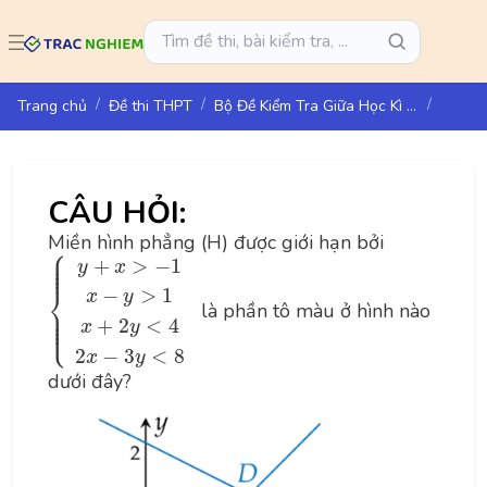
Trang chủ
Đề thi THPT
Bộ Đề Kiểm Tra Giữa Học Kì I - Toán 10 - Cánh Diều
CÂU HỎI:
Miền hình phẳng (H) được giới hạn bởi
⎧
{
y
+
x
>
−
1
x
−
y
>
1
x
+
2
y
<
4
2
x
−
3
y
<
8
⎪

⎪

⎪

+
>
−
1
⎪
y
x
⎨
−
>
1
x
y
là phần tô màu ở hình nào
⎪

⎪

⎪

⎩
⎪
+
2
<
4
x
y
2
−
3
<
8
x
y
dưới đây?