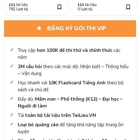
111
tài liệu
111
tài liệu
782 lượt tải
0 lượt tải
ĐĂNG KÝ GÓI THI VIP
Truy cập
hơn 100K đề thi thử và chính thức
các
năm
2M câu hỏi
theo các mức độ: Nhận biết – Thông hiểu
– Vận dụng
Học nhanh với
10K Flashcard Tiếng Anh
theo bộ
sách và chủ đề
Đầy đủ:
Mầm non – Phổ thông (K12) – Đại học –
Người đi làm
Tải
toàn bộ tài liệu trên TaiLieu.VN
Loại bỏ quảng cáo
để tăng khả năng tập trung ôn
luyện