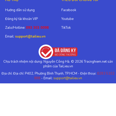
Hướng dẫn sử dụng
Facebook
Đăng ký tài khoản VIP
Youtube
Zalo/Hotline:
093 303 0098
TikTok
Email:
support@tailieu.vn
Chịu trách nhiệm nội dung: Nguyễn Công Hà. © 2026 Tracnghiem.net sản
phẩm của TaiLieu.vn
Địa chỉ: Địa chỉ: P402, Phường Bình Thạnh, TP.HCM - Điện thoại:
0283 5102
888
- Email:
support@tailieu.vn