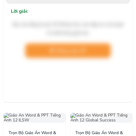
Lời giải:
Bạn cần đăng ký gói VIP để làm bài, xem đáp án và lời giải
chi tiết không giới hạn.
Nâng cấp VIP
Trọn Bộ Giáo Án Word &
Trọn Bộ Giáo Án Word &