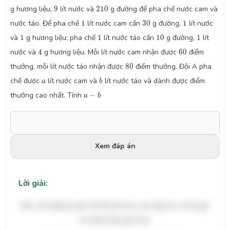
9
210
g hương liệu,
9
lít nước và
210
g đường để pha chế nước cam và
1
30
1
nước táo. Để pha chế
1
lít nước cam cần
30
g đường,
1
lít nước
1
1
10
1
và
1
g hương liệu; pha chế
1
lít nước táo cần
10
g đường,
1
lít
4
60
nước và
4
g hương liệu. Mỗi lít nước cam nhận được
60
điểm
80
thưởng, mỗi lít nước táo nhận được
80
điểm thưởng. Đội A pha
b
a
chế được
lít nước cam và
lít nước táo và dành được điểm
a
b
a
−
b
thưởng cao nhất. Tính
−
a
b
Xem đáp án
Lời giải:
Bạn cần đăng ký gói VIP để làm bài, xem đáp án và lời giải
chi tiết không giới hạn.