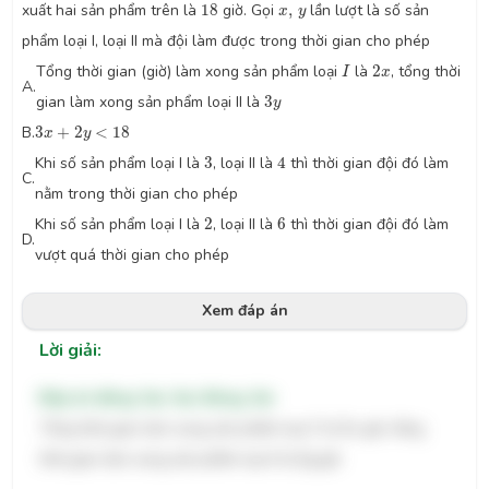
18
x
,
y
xuất hai sản phẩm trên là
18
giờ. Gọi
,
lần lượt là số sản
x
y
phẩm loại I, loại II mà đội làm được trong thời gian cho phép
I
2
x
Tổng thời gian (giờ) làm xong sản phẩm loại
là
2
, tổng thời
I
x
A.
3
y
gian làm xong sản phẩm loại II là
3
y
3
x
+
2
y
<
18
B.
3
+
2
<
18
x
y
3
4
Khi số sản phẩm loại I là
3
, loại II là
4
thì thời gian đội đó làm
C.
nằm trong thời gian cho phép
2
6
Khi số sản phẩm loại I là
2
, loại II là
6
thì thời gian đội đó làm
D.
vượt quá thời gian cho phép
Xem đáp án
Lời giải:
Đáp án đúng: Sai, Sai, Đúng, Sai
I
3
x
Tổng thời gian làm xong sản phẩm loại
là
3
giờ, tổng
I
x
2
y
thời gian làm xong sản phẩm loại II là
2
giờ.
y