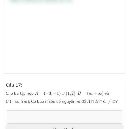
Câu 17:
A
=
(
−
3
;
−
1
)
∪
(
1
;
2
)
B
=
(
m
;
+
∞
)
Cho ba tập hợp
=
(
−
3
;
−
1
)
∪
(
1
;
2
)
,
=
(
;
+
∞
)
và
A
B
m
C
(
−
∞
;
2
m
)
A
∩
B
∩
C
≠
∅
m
∅
(
−
∞
;
2
)
. Có bao nhiêu số nguyên
để
∩
∩
≠
?
C
m
m
A
B
C