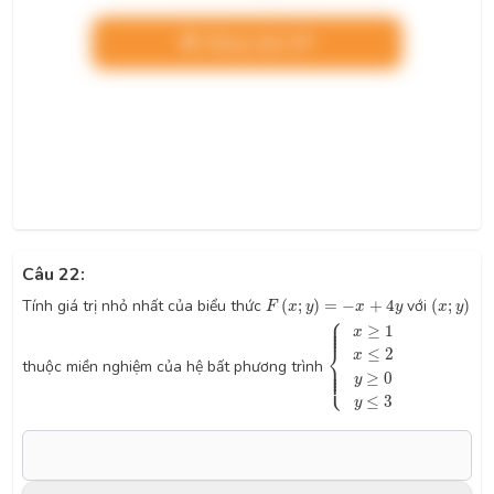
Nâng cấp VIP
Câu 22:
F
(
x
;
y
)
=
−
x
+
4
y
(
x
;
y
)
Tính giá trị nhỏ nhất của biểu thức
(
;
)
=
−
+
4
với
(
;
)
F
x
y
x
y
x
y
⎧
{
x
≥
1
x
≤
2
y
≥
0
y
≤
3
⎪

⎪

⎪

≥
1
⎪
x
⎨
≤
2
x
⎪

thuộc miền nghiệm của hệ bất phương trình
⎪

⎪

⎪
⎩
≥
0
y
≤
3
y