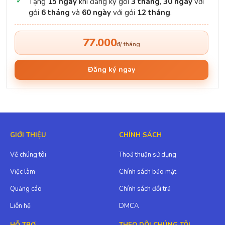
Tặng
15 ngày
khi đăng ký gói
3 tháng
,
30 ngày
với
gói
6 tháng
và
60 ngày
với gói
12 tháng
.
77.000
đ/ tháng
Đăng ký ngay
GIỚI THIỆU
CHÍNH SÁCH
Về chúng tôi
Thoả thuận sử dụng
Việc làm
Chính sách bảo mật
Quảng cáo
Chính sách đổi trả
Liên hệ
DMCA
HỖ TRỢ
THEO DÕI CHÚNG TÔI