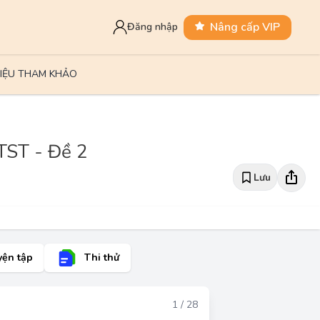
Nâng cấp VIP
Đăng nhập
LIỆU THAM KHẢO
CTST - Đề 2
Lưu
yện tập
Thi thử
Đáp án
1 / 28