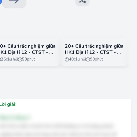
0+ Câu trắc nghiệm giữa
20+ Câu trắc nghiệm giữa
2
K1 Địa lí 12 - CTST - Đề
HK1 Địa lí 12 - CTST - Đề
H
4
1
26
câu hỏi
50
phút
40
câu hỏi
90
phút
Lời giải:
Đáp án đúng: C
Kinh tế tư nhân và kinh tế cá thể thường có số lượng doanh
nghiệp thành lập mới hàng năm lớn nhất do tính linh hoạt, dễ