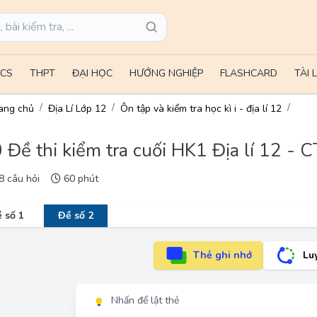
CS
THPT
ĐẠI HỌC
HƯỚNG NGHIỆP
FLASHCARD
TÀI 
ang chủ
Địa Lí Lớp 12
Ôn tập và kiểm tra học kì i - địa lí 12
 Đề thi kiểm tra cuối HK1 Địa lí 12 - 
 câu hỏi
60 phút
 số 1
Đề số 2
Thẻ ghi nhớ
Lu
Nhấn để lật thẻ