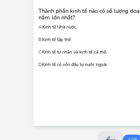
Thành phần kinh tế nào có số lượng do
năm lớn nhất?
A.
Kinh tế Nhà nước.
B.
Kinh tế tập thể
C.
Kinh tế tư nhân và kinh tế cá thể.
Kinh tế tư nhân và kinh tế cá thể thường có số lư
nhất do tính linh hoạt, dễ
D.
Kinh tế có vốn đầu tư nước ngoài
Các thành phần kinh tế khác như kinh tế nhà nư
nước ngoài thường có quy mô lớn hơn và s
1
/
28