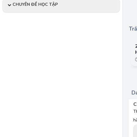
CHUYÊN ĐỀ HỌC TẬP
Trắ
Da
C
T
h