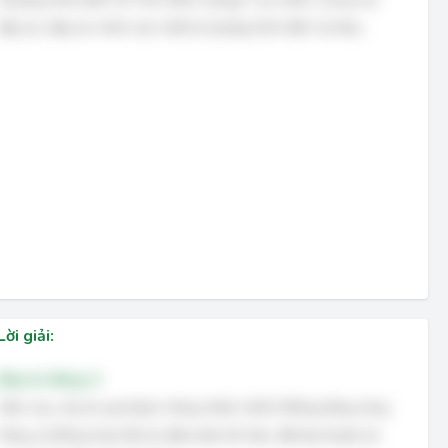
đáp án, đáp án chính xác nhất là Quảng Ninh đến Cà Mau.
Lời giải:
Đáp án đúng: A
Hiện nay, cây ăn quả được trồng nhiều nhất ở Đồng bằng sông
Hồng và Đông Nam Bộ do điều kiện khí hậu, đất đai thuận lợi