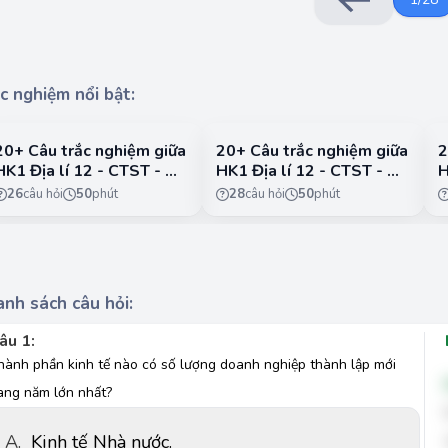
c nghiệm nổi bật:
20+ Câu trắc nghiệm giữa
20+ Câu trắc nghiệm giữa
2
HK1 Địa lí 12 - CTST - Đề
HK1 Địa lí 12 - CTST - Đề
H
1
2
3
26
câu hỏi
50
phút
28
câu hỏi
50
phút
nh sách câu hỏi:
âu 1:
hành phần kinh tế nào có số lượng doanh nghiệp thành lập mới
àng năm lớn nhất?
A.
Kinh tế Nhà nước.