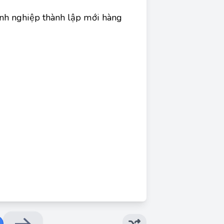
anh nghiệp thành lập mới hàng
Đáp án đúng: D
ợng doanh nghiệp thành lập mới hàng năm lớn
 dàng thành lập và nhu cầu lớn từ thị trường.
ớc, kinh tế tập thể và kinh tế có vốn đầu tư
ố lượng doanh nghiệp thành lập mới ít hơn.