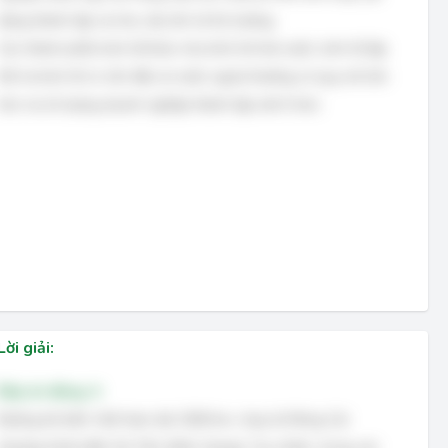
dàng thành lập và nhu cầu lớn từ thị trường.
Các thành phần kinh tế khác như kinh tế nhà nước, kinh tế tập
thể và kinh tế có vốn đầu tư nước ngoài thường có quy mô lớn
hơn và số lượng doanh nghiệp thành lập mới ít hơn.
Lời giải:
Đáp án đúng: A
Đường bờ biển Việt Nam dài 3260 km, chạy từ Móng Cái
(Quảng Ninh) đến Hà Tiên (Kiên Giang). Tuy nhiên, trong các