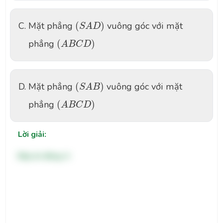
(
S
A
D
)
C.
Mặt phẳng
(
)
vuông góc với mặt
S
A
D
(
A
B
C
D
)
phẳng
(
)
A
B
C
D
(
S
A
B
)
D.
Mặt phẳng
(
)
vuông góc với mặt
S
A
B
(
A
B
C
D
)
phẳng
(
)
A
B
C
D
Lời giải:
Đáp án đúng: A