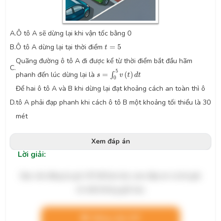
A.
Ô tô A sẽ dừng lại khi vận tốc bằng 0
t
=
5
B.
Ô tô A dừng lại tại thời điểm
=
5
t
Quãng đường ô tô A đi được kể từ thời điểm bắt đầu hãm
C.
s
=
∫
0
5
v
(
t
)
d
t
5
phanh đến lúc dừng lại là
=
(
)
∫
s
v
t
d
t
0
Để hai ô tô A và B khi dừng lại đạt khoảng cách an toàn thì ô
D.
tô A phải đạp phanh khi cách ô tô B một khoảng tối thiểu là 30
mét
Xem đáp án
Lời giải:
Bạn cần đăng ký gói VIP để làm bài, xem đáp án và lời giải
chi tiết không giới hạn.
Nâng cấp VIP