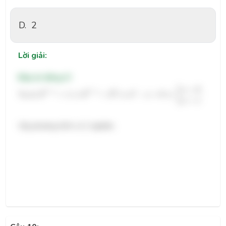
D.
2
Lời giải:
Đáp án đúng: D
2
x
2
−
x
=
1
⇔
2
x
2
−
x
=
2
0
⇔
x
2
−
x
=
0
⇔
[
x
=
0
x
=
1
=
0
[
x
2
2
−
−
0
2
x
x
x
x
Ta có:
2
=
1
⇔
2
=
2
⇔
−
=
0
⇔
.
x
x
=
1
x
Vậy phương trình có 2 nghiệm.