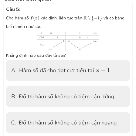
Câu 5:
f
(
x
)
R
∖
{
−
1
}
R
Cho hàm số
(
)
xác định, liên tục trên
∖
{
−
1
}
và có bảng
f
x
biến thiên như sau:
Khẳng định nào sau đây là sai?
x
=
1
A.
Hàm số đã cho đạt cực tiểu tại
=
1
x
B.
Đồ thị hàm số không có tiệm cận đứng
C.
Đồ thị hàm số không có tiệm cận ngang