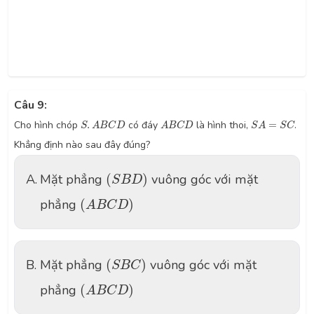
Câu 9:
S
.
A
B
C
D
A
B
C
D
S
A
=
S
C
Cho hình chóp
.
có đáy
là hình thoi,
=
.
S
A
B
C
D
A
B
C
D
S
A
S
C
Khẳng định nào sau đây đúng?
(
S
B
D
)
A.
Mặt phẳng
(
)
vuông góc với mặt
S
B
D
(
A
B
C
D
)
phẳng
(
)
A
B
C
D
(
S
B
C
)
B.
Mặt phẳng
(
)
vuông góc với mặt
S
B
C
(
A
B
C
D
)
phẳng
(
)
A
B
C
D