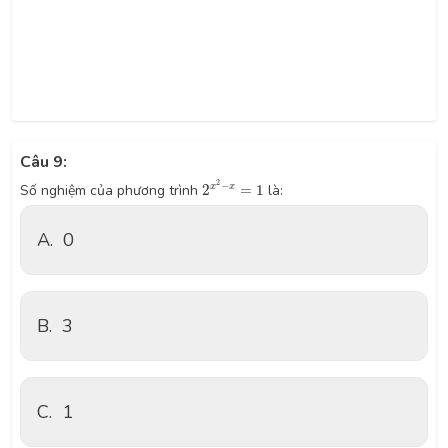
Câu 9:
2
x
2
−
x
=
1
2
−
x
x
Số nghiệm của phương trình
2
=
1
là:
A.
0
B.
3
C.
1