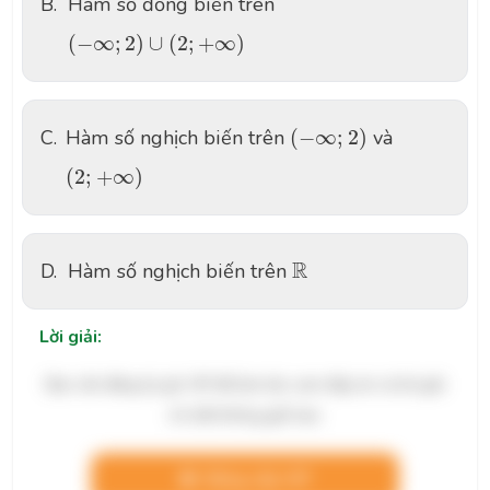
B.
Hàm số đồng biến trên
(
−
∞
;
2
)
∪
(
2
;
+
∞
)
(
−
∞
;
2
)
∪
(
2
;
+
∞
)
(
−
∞
;
2
)
C.
Hàm số nghịch biến trên
(
−
∞
;
2
)
và
(
2
;
+
∞
)
(
2
;
+
∞
)
R
R
D.
Hàm số nghịch biến trên
Lời giải:
Bạn cần đăng ký gói VIP để làm bài, xem đáp án và lời giải
chi tiết không giới hạn.
Nâng cấp VIP