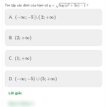
y
=
log
(
x
2
+
3
x
)
−
1
2
Tìm tập xác định của hàm số
=
log
(
+
3
)
−
1
?
√
y
x
x
(
−
∞
;
−
5
]
∪
[
2
;
+
∞
)
A.
(
−
∞
;
−
5
]
∪
[
2
;
+
∞
)
(
2
;
+
∞
)
B.
(
2
;
+
∞
)
(
1
;
+
∞
)
C.
(
1
;
+
∞
)
(
−
∞
;
−
5
)
∪
(
5
;
+
∞
)
D.
(
−
∞
;
−
5
)
∪
(
5
;
+
∞
)
Lời giải:
Đáp án đúng: A