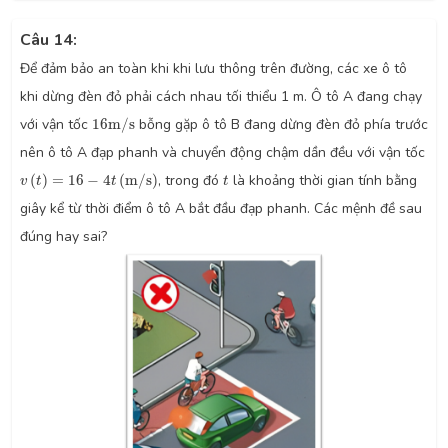
Câu 14:
Để đảm bảo an toàn khi khi lưu thông trên đường, các xe ô tô
khi dừng đèn đỏ phải cách nhau tối thiểu 1 m. Ô tô A đang chạy
16
m
/
s
với vận tốc
16
m
/
s
bỗng gặp ô tô B đang dừng đèn đỏ phía trước
nên ô tô A đạp phanh và chuyển động chậm dần đều với vận tốc
v
(
t
)
=
16
−
4
t
(
m
/
s
)
t
(
)
=
16
−
4
(
m
/
s
)
, trong đó
là khoảng thời gian tính bằng
v
t
t
t
giây kể từ thời điểm ô tô A bắt đầu đạp phanh. Các mệnh đề sau
đúng hay sai?