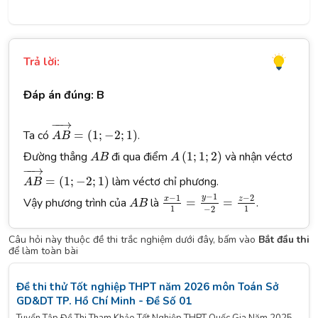
Trả lời:
Đáp án đúng: B
A
B
→
=
(
1
;
−
2
;
1
)
−
−
→
Ta có
=
(
1
;
−
2
;
1
)
.
A
B
A
B
A
(
1
;
1
;
2
)
Đường thẳng
đi qua điểm
(
1
;
1
;
2
)
và nhận véctơ
A
B
A
A
B
→
=
(
1
;
−
2
;
1
)
−
−
→
=
(
1
;
−
2
;
1
)
làm véctơ chỉ phương.
A
B
x
−
1
1
=
y
−
1
−
2
=
z
−
2
1
A
B
−
1
−
1
−
2
y
x
z
Vậy phương trình của
là
=
=
.
A
B
1
1
−
2
Câu hỏi này thuộc đề thi trắc nghiệm dưới đây, bấm vào
Bắt đầu thi
để làm toàn bài
Đề thi thử Tốt nghiệp THPT năm 2026 môn Toán Sở
GD&DT TP. Hồ Chí Minh - Đề Số 01