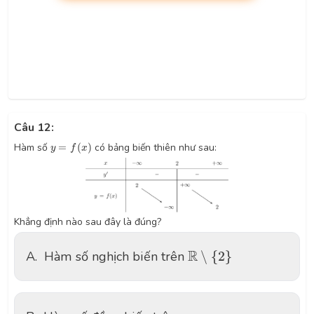
Câu 12:
y
=
f
(
x
)
Hàm số
=
(
)
có bảng biến thiên như sau:
y
f
x
Khẳng định nào sau đây là đúng?
R
∖
{
2
}
R
A.
Hàm số nghịch biến trên
∖
{
2
}