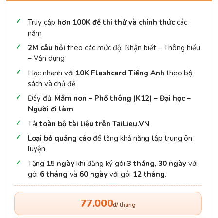
Truy cập
hơn 100K đề thi thử và chính thức
các
năm
2M câu hỏi
theo các mức độ: Nhận biết – Thông hiểu
– Vận dụng
Học nhanh với
10K Flashcard Tiếng Anh
theo bộ
sách và chủ đề
Đầy đủ:
Mầm non – Phổ thông (K12) – Đại học –
Người đi làm
Tải
toàn bộ tài liệu trên TaiLieu.VN
Loại bỏ quảng cáo
để tăng khả năng tập trung ôn
luyện
Tặng
15 ngày
khi đăng ký gói
3 tháng
,
30 ngày
với
gói
6 tháng
và
60 ngày
với gói
12 tháng
.
77.000
đ/ tháng