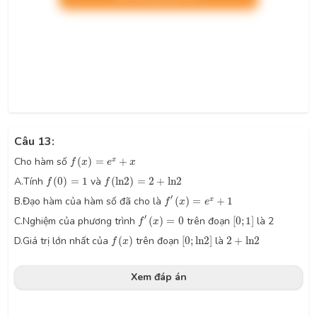
Câu 13:
f
(
x
)
=
e
x
+
x
Cho hàm số
(
)
=
+
x
f
x
e
x
f
(
0
)
=
1
f
(
ln
2
)
=
2
+
ln
2
A.
Tính
(
0
)
=
1
và
(
ln
2
)
=
2
+
ln
2
f
f
f
′
(
x
)
=
e
x
+
1
′
B.
Đạo hàm của hàm số đã cho là
(
)
=
+
1
x
f
x
e
f
′
(
x
)
=
0
[
0
;
1
]
′
C.
Nghiệm của phương trình
(
)
=
0
trên đoạn
[
0
;
1
]
là 2
f
x
f
(
x
)
[
0
;
ln
2
]
2
+
ln
2
D.
Giá trị lớn nhất của
(
)
trên đoạn
[
0
;
ln
2
]
là
2
+
ln
2
f
x
Xem đáp án