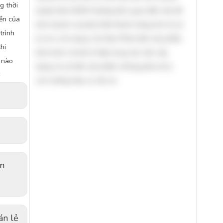
g thời
duyệt. Ban KHDN thường liên quan đến vấn đề
ền của
kinh doanh và phát triển khách hàng hơn là xử
trình
lý rủi ro tín dụng. Các Ban Phát triển sản phẩm
hi
bán buôn và bán lẻ tập trung vào việc xây
 nào
dựng và cải tiến sản phẩm, không phải xử lý
ơ
các trường hợp cơ cấu nợ.
án
án lẻ