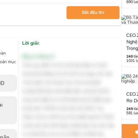
690 lượ
Bắt đầu thi
CEO.2
Nghệ 
Lời giải:
Trong
oàn
Đáp án đúng: D
240
tài
1031 lư
hoản mục
Theo quy định về các tỷ lệ bảo đảm an toàn
trong hoạt động của tổ chức tín dụng, vốn cấp
CĐ
2 bao gồm các khoản mục như trái phiếu
chuyển đổi thỏa mãn điều kiện, quỹ dự trữ bổ
CEO.2
sung vốn điều lệ, và một phần giá trị đánh giá
Ro D
ài
lại tài sản (TSCĐ và tài sản tài chính). Tuy
249
tài
581 lượ
nhiên, tỷ lệ cụ thể của số dư đánh giá lại TSCĐ
và tài sản tài chính được phép đưa vào vốn cấp
2 có thể khác với con số 50% và 40% nêu
 mãn