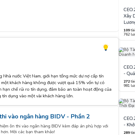
CEO.2
Xây 
Lươn
109
tài
762 lượ
CEO.2
- Quả
 Nhà nước Việt Nam, giới hạn tổng mức dư nợ cấp tín
272
tài
i một khách hàng không được vượt quá 15% vốn tự có
981 lượ
 hạn chế rủi ro tín dụng, đảm bảo an toàn hoạt động của
g tín dụng vào một vài khách hàng lớn.
 thi vào ngân hàng BIDV - Phần 2
CEO.2
- Khở
ghiệm ôn thi vào ngân hàng BIDV kèm đáp án phù hợp với
 hơn. Mời các bạn tham khảo!
289
tài