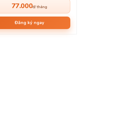
77.000
đ/ tháng
Đăng ký ngay