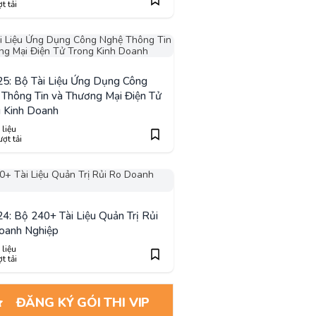
t tải
5: Bộ Tài Liệu Ứng Dụng Công
Thông Tin và Thương Mại Điện Tử
 Kinh Doanh
 liệu
ợt tải
4: Bộ 240+ Tài Liệu Quản Trị Rủi
oanh Nghiệp
 liệu
t tải
ĐĂNG KÝ GÓI THI VIP