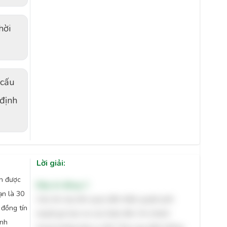
hời
 cấu
 định
Lời giải:
h được
Đáp án đúng: C
n là 30
Câu hỏi này liên quan đến thẩm quyền phê
 đồng tín
duyệt gia hạn nợ của Giám đốc Chi nhánh
inh