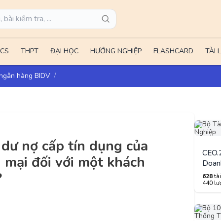
CS
THPT
ĐẠI HỌC
HƯỚNG NGHIỆP
FLASHCARD
TÀI 
o ngân hàng BIDV
 dư nợ cấp tín dụng của
CEO.2
mại đối với một khách
Doan
?
628
tài
440 lượ