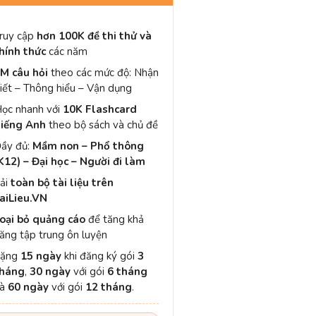
ruy cập
hơn 100K đề thi thử và
hính thức
các năm
M câu hỏi
theo các mức độ: Nhận
iết – Thông hiểu – Vận dụng
ọc nhanh với
10K Flashcard
iếng Anh
theo bộ sách và chủ đề
ầy đủ:
Mầm non – Phổ thông
K12) – Đại học – Người đi làm
ải
toàn bộ tài liệu trên
aiLieu.VN
oại bỏ quảng cáo
để tăng khả
ăng tập trung ôn luyện
Tặng
15 ngày
khi đăng ký gói
3
háng
,
30 ngày
với gói
6 tháng
và
60 ngày
với gói
12 tháng
.