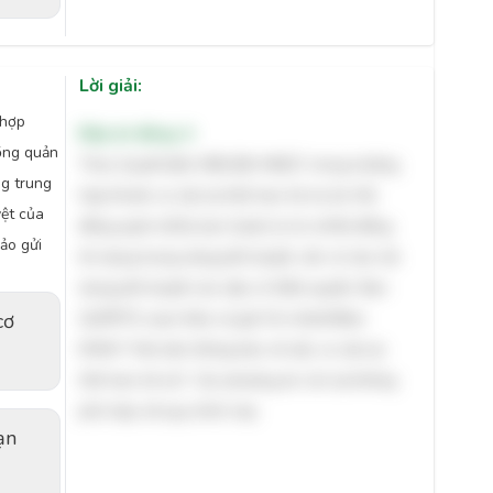
Lời giải:
 hợp
Đáp án đúng: A
đồng quản
Theo Quyết định 081/QĐ-HĐQT, trong trường
ng trung
hợp khoản cơ cấu lại thời hạn trả nợ do Hội
ệt của
đồng quản trị/Ủy ban Quản lý rủi ro/Hội đồng
ảo gửi
tín dụng trung ương phê duyệt, căn cứ vào nội
dung phê duyệt của cấp có thẩm quyền, Ban
cơ
QLRRTD soạn thảo và gửi Chi nhánh/Ban
KHDN "Văn bản thông báo về việc cơ cấu lại
thời hạn trả nợ". Các phương án còn lại không
phù hợp với quy trình này.
ạn