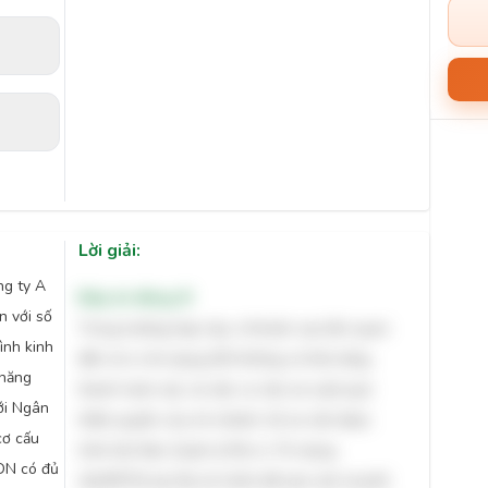
Lời giải:
ng ty A
Đáp án đúng: B
n với số
Trong trường hợp này, vì khoản vay liên quan
ình kinh
đến rủi ro tín dụng (DN không có khả năng
 năng
thanh toán nợ), và việc cơ cấu nợ vượt quá
ới Ngân
thẩm quyền của chi nhánh, hồ sơ cần được
cơ cấu
trình lên Ban Quản lý Rủi ro Tín dụng
 DN có đủ
(QLRRTD) tại Hội sở chính để xem xét và phê