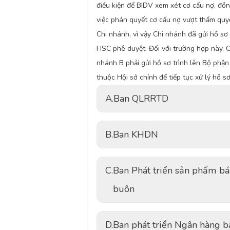
điều kiện để BIDV xem xét cơ cấu nợ, đồn
việc phán quyết cơ cấu nợ vượt thẩm quy
Chi nhánh, vì vậy Chi nhánh đã gửi hồ sơ 
HSC phê duyệt. Đối với trường hợp này, C
nhánh B phải gửi hồ sơ trình lên Bộ phận
thuộc Hội sở chính để tiếp tục xử lý hồ s
A.
Ban QLRRTD
B.
Ban KHDN
C.
Ban Phát triển sản phẩm b
buôn
D.
Ban phát triển Ngân hàng b