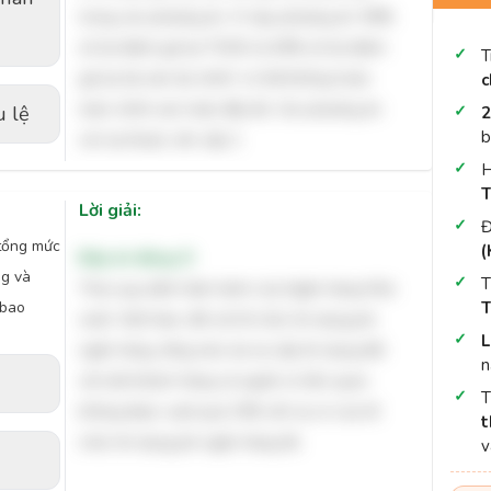
trong các phương án. Vì vậy, phương án '50%
số dư đánh giá lại TSCĐ và 40% số dư đánh
T
giá lại tài sản tài chính' có thể không hoàn
c
toàn chính xác hoặc đầy đủ. Các phương án
u lệ
2
b
còn lại thuộc vốn cấp 2.
H
T
Lời giải:
Đ
 tổng mức
(
Đáp án đúng: D
ng và
T
Theo quy định hiện hành của Ngân hàng Nhà
 bao
T
nước Việt Nam, đối với tổ chức tín dụng phi
L
ngân hàng, tổng mức dư nợ cấp tín dụng đối
n
với một khách hàng và người có liên quan
không được vượt quá 15% vốn tự có của tổ
t
chức tín dụng phi ngân hàng đó.