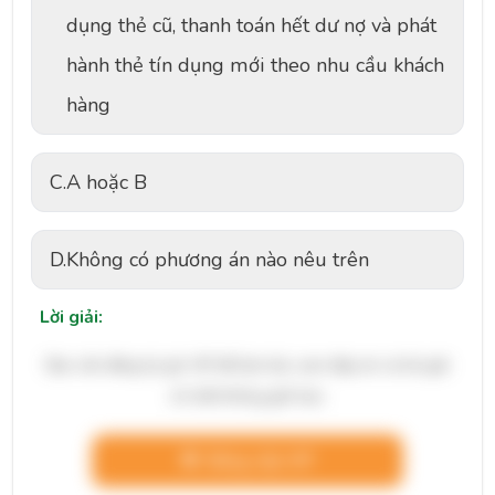
dụng thẻ cũ, thanh toán hết dư nợ và phát
hành thẻ tín dụng mới theo nhu cầu khách
hàng
C.
A hoặc B
D.
Không có phương án nào nêu trên
Lời giải:
Bạn cần đăng ký gói VIP để làm bài, xem đáp án và lời giải
chi tiết không giới hạn.
Nâng cấp VIP