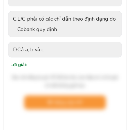
C.
L/C phải có các chỉ dẫn theo định dạng do
Cobank quy định
D.
Cả a, b và c
Lời giải:
Bạn cần đăng ký gói VIP để làm bài, xem đáp án và lời giải
chi tiết không giới hạn.
Nâng cấp VIP