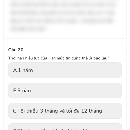
trên số tiền bạn đã chi tiêu (dư nợ gốc) mà còn trên cả số
tiền lãi đã được cộng dồn từ các kỳ trước (nếu có). Vì vậy,
đáp án chính xác nhất là "Dư nợ gốc + Lãi phát sinh đến
thời điểm tính toán".
Câu 20:
Thời hạn hiệu lực của Hạn mức tín dụng thẻ là bao lâu?
A.
1 năm
B.
3 năm
C.
Tối thiểu 3 tháng và tối đa 12 tháng