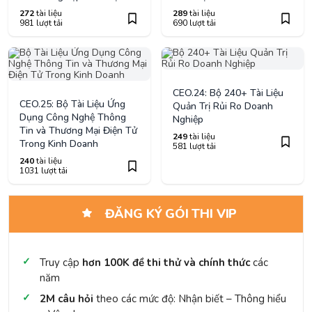
272
tài liệu
289
tài liệu
981 lượt tải
690 lượt tải
CEO.24: Bộ 240+ Tài Liệu
CEO.25: Bộ Tài Liệu Ứng
Quản Trị Rủi Ro Doanh
Dụng Công Nghệ Thông
Nghiệp
Tin và Thương Mại Điện Tử
249
tài liệu
Trong Kinh Doanh
581 lượt tải
240
tài liệu
1031 lượt tải
ĐĂNG KÝ GÓI THI VIP
Truy cập
hơn 100K đề thi thử và chính thức
các
năm
2M câu hỏi
theo các mức độ: Nhận biết – Thông hiểu