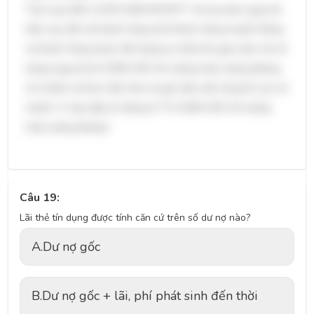
Theo quy định số 8171/QĐ-KDV&TT về mua bán ngoại tệ
hiện nay, đối với khách hàng (trừ khách hàng truyền thống
và khách hàng thuộc đối tượng ưu tiên) khi giao dịch với số
lượng ngoại tệ từ 5.000 USD trở xuống hoặc tương đương,
chi nhánh sẽ thực hiện theo tỷ giá niêm yết công bố của chi
nhánh. Vì vậy, đáp án đúng là "Từ 5.000 USD trở xuống
hoặc tương đương".
Câu 19:
Lãi thẻ tín dụng được tính căn cứ trên số dư nợ nào?
A.
Dư nợ gốc
B.
Dư nợ gốc + lãi, phí phát sinh đến thời