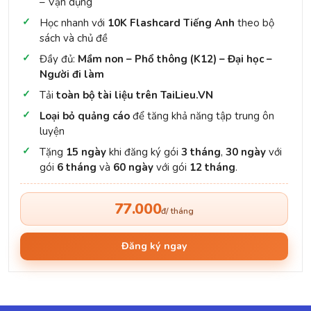
– Vận dụng
Học nhanh với
10K Flashcard Tiếng Anh
theo bộ
sách và chủ đề
Đầy đủ:
Mầm non – Phổ thông (K12) – Đại học –
Người đi làm
Tải
toàn bộ tài liệu trên TaiLieu.VN
Loại bỏ quảng cáo
để tăng khả năng tập trung ôn
luyện
Tặng
15 ngày
khi đăng ký gói
3 tháng
,
30 ngày
với
gói
6 tháng
và
60 ngày
với gói
12 tháng
.
77.000
đ/ tháng
Đăng ký ngay