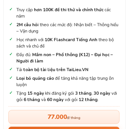
Truy cập
hơn 100K đề thi thử và chính thức
các
năm
2M câu hỏi
theo các mức độ: Nhận biết – Thông hiểu
– Vận dụng
Học nhanh với
10K Flashcard Tiếng Anh
theo bộ
sách và chủ đề
Đầy đủ:
Mầm non – Phổ thông (K12) – Đại học –
Người đi làm
Tải
toàn bộ tài liệu trên TaiLieu.VN
Loại bỏ quảng cáo
để tăng khả năng tập trung ôn
luyện
Tặng
15 ngày
khi đăng ký gói
3 tháng
,
30 ngày
với
gói
6 tháng
và
60 ngày
với gói
12 tháng
.
77.000
đ/ tháng