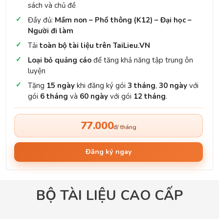
sách và chủ đề
Đầy đủ:
Mầm non – Phổ thông (K12) – Đại học –
Người đi làm
Tải
toàn bộ tài liệu trên TaiLieu.VN
Loại bỏ quảng cáo
để tăng khả năng tập trung ôn
luyện
Tặng
15 ngày
khi đăng ký gói
3 tháng
,
30 ngày
với
gói
6 tháng
và
60 ngày
với gói
12 tháng
.
77.000
đ/ tháng
Đăng ký ngay
BỘ TÀI LIỆU CAO CẤP