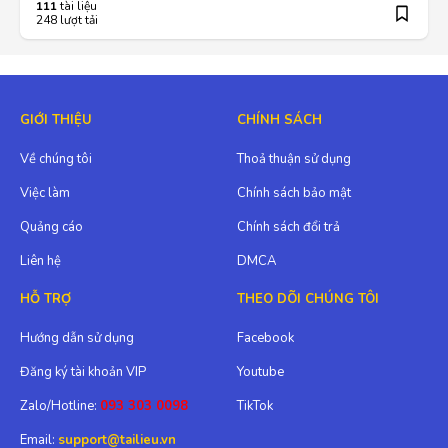
111
tài liệu
248 lượt tải
GIỚI THIỆU
CHÍNH SÁCH
Về chúng tôi
Thoả thuận sử dụng
Việc làm
Chính sách bảo mật
Quảng cáo
Chính sách đổi trả
Liên hệ
DMCA
HỖ TRỢ
THEO DÕI CHÚNG TÔI
Hướng dẫn sử dụng
Facebook
Đăng ký tài khoản VIP
Youtube
Zalo/Hotline:
093 303 0098
TikTok
Email:
support@tailieu.vn