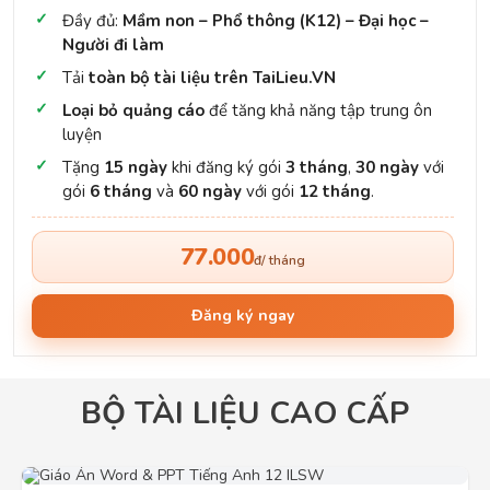
Đầy đủ:
Mầm non – Phổ thông (K12) – Đại học –
Người đi làm
Tải
toàn bộ tài liệu trên TaiLieu.VN
Loại bỏ quảng cáo
để tăng khả năng tập trung ôn
luyện
Tặng
15 ngày
khi đăng ký gói
3 tháng
,
30 ngày
với
gói
6 tháng
và
60 ngày
với gói
12 tháng
.
77.000
đ/ tháng
Đăng ký ngay
BỘ TÀI LIỆU CAO CẤP