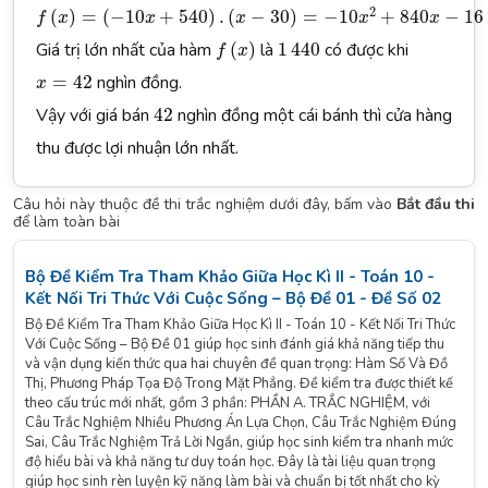
f
(
x
)
=
(
−
10
x
+
540
)
.
(
x
−
30
)
=
−
10
x
2
+
840
x
−
16
200.
2
(
)
=
(
−
10
+
540
)
.
(
−
30
)
=
−
10
+
840
−
16
f
x
x
x
x
x
f
(
x
)
1
440
Giá trị lớn nhất của hàm
(
)
là
1
440
có được khi
f
x
x
=
42
=
42
nghìn đồng.
x
42
Vậy với giá bán
42
nghìn đồng một cái bánh thì cửa hàng
thu được lợi nhuận lớn nhất.
Câu hỏi này thuộc đề thi trắc nghiệm dưới đây, bấm vào
Bắt đầu thi
để làm toàn bài
Bộ Đề Kiểm Tra Tham Khảo Giữa Học Kì II - Toán 10 -
Kết Nối Tri Thức Với Cuộc Sống – Bộ Đề 01 - Đề Số 02
Bộ Đề Kiểm Tra Tham Khảo Giữa Học Kì II - Toán 10 - Kết Nối Tri Thức
Với Cuộc Sống – Bộ Đề 01 giúp học sinh đánh giá khả năng tiếp thu
và vận dụng kiến thức qua hai chuyên đề quan trọng: Hàm Số Và Đồ
Thị, Phương Pháp Tọa Độ Trong Mặt Phẳng. Đề kiểm tra được thiết kế
theo cấu trúc mới nhất, gồm 3 phần: PHẦN A. TRẮC NGHIỆM, với
Câu Trắc Nghiệm Nhiều Phương Án Lựa Chọn, Câu Trắc Nghiệm Đúng
Sai, Câu Trắc Nghiệm Trả Lời Ngắn, giúp học sinh kiểm tra nhanh mức
độ hiểu bài và khả năng tư duy toán học. Đây là tài liệu quan trọng
giúp học sinh rèn luyện kỹ năng làm bài và chuẩn bị tốt nhất cho kỳ