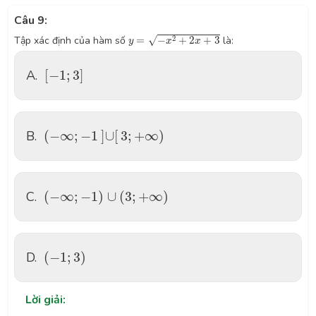
Câu 9:
y
=
−
x
2
+
2
x
+
3
2
√
Tập xác định của hàm số
=
−
+
2
+
3
là:
y
x
x
[
−
1
;
3
]
A.
[
−
1
;
3
]
(
−
∞
;
−
1
]
∪
[
3
;
+
∞
)
B.
(
−
∞
;
−
1
]
∪
[
3
;
+
∞
)
(
−
∞
;
−
1
)
∪
(
3
;
+
∞
)
C.
(
−
∞
;
−
1
)
∪
(
3
;
+
∞
)
(
−
1
;
3
)
D.
(
−
1
;
3
)
Lời giải: