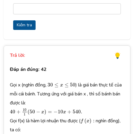
Kiểm tra
Trả lời:
Đáp án đúng: 42
30
≤
x
≤
50
Gọi x (nghìn đồng,
30
≤
≤
50
) là giá bán thực tế của
x
mỗi cái bánh. Tương ứng với giá bán x , thì số bánh bán
được là:
40
+
10
1
(
50
−
x
)
=
−
10
x
+
540.
10
40
+
(
50
−
)
=
−
10
+
540.
x
x
1
f
(
x
)
:
Gọi f(x) là hàm lợi nhuận thu được (
(
)
:
nghìn đồng),
f
x
ta có: