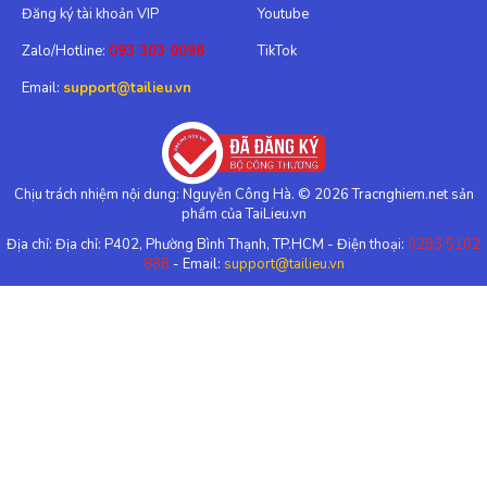
Đăng ký tài khoản VIP
Youtube
Zalo/Hotline:
093 303 0098
TikTok
Email:
support@tailieu.vn
Chịu trách nhiệm nội dung: Nguyễn Công Hà. © 2026 Tracnghiem.net sản
phẩm của TaiLieu.vn
Địa chỉ: Địa chỉ: P402, Phường Bình Thạnh, TP.HCM - Điện thoại:
0283 5102
888
- Email:
support@tailieu.vn