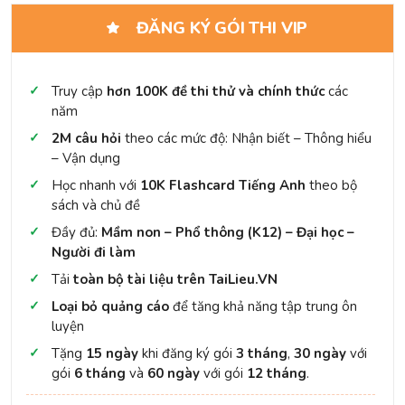
ĐĂNG KÝ GÓI THI VIP
Truy cập
hơn 100K đề thi thử và chính thức
các
năm
2M câu hỏi
theo các mức độ: Nhận biết – Thông hiểu
– Vận dụng
Học nhanh với
10K Flashcard Tiếng Anh
theo bộ
sách và chủ đề
Đầy đủ:
Mầm non – Phổ thông (K12) – Đại học –
Người đi làm
Tải
toàn bộ tài liệu trên TaiLieu.VN
Loại bỏ quảng cáo
để tăng khả năng tập trung ôn
luyện
Tặng
15 ngày
khi đăng ký gói
3 tháng
,
30 ngày
với
gói
6 tháng
và
60 ngày
với gói
12 tháng
.