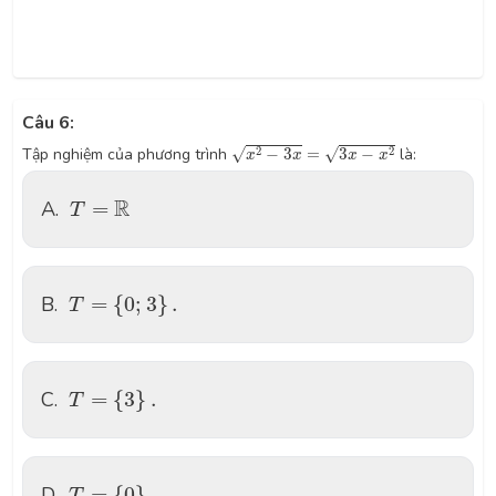
Câu 6:
x
2
−
3
x
=
3
x
−
x
2
2
2
√
√
Tập nghiệm của phương trình
−
3
=
3
−
là:
x
x
x
x
T
=
R
R
A.
=
T
T
=
{
0
;
3
}
.
B.
=
{
0
;
3
}
.
T
T
=
{
3
}
.
C.
=
{
3
}
.
T
T
=
{
0
}
.
D.
=
{
0
}
.