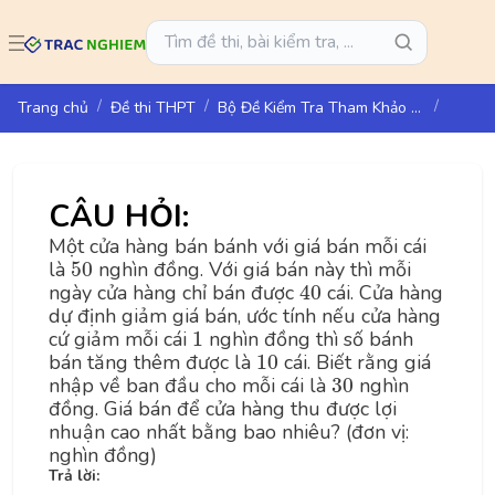
Trang chủ
Đề thi THPT
Bộ Đề Kiểm Tra Tham Khảo Giữa Học Kì II - Toán 10 - Kết Nối Tri Thức Với Cuộc Sống – Bộ Đề 01
CÂU HỎI:
Một cửa hàng bán bánh với giá bán mỗi cái
50
là
50
nghìn đồng. Với giá bán này thì mỗi
40
ngày cửa hàng chỉ bán được
40
cái. Cửa hàng
dự định giảm giá bán, ước tính nếu cửa hàng
1
cứ giảm mỗi cái
1
nghìn đồng thì số bánh
10
bán tăng thêm được là
10
cái. Biết rằng giá
30
nhập về ban đầu cho mỗi cái là
30
nghìn
đồng. Giá bán để cửa hàng thu được lợi
nhuận cao nhất bằng bao nhiêu? (đơn vị:
nghìn đồng)
Trả lời: