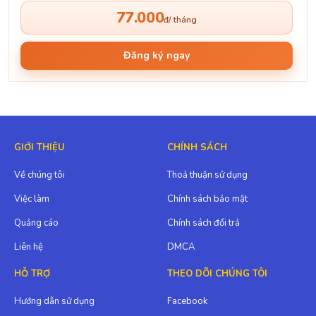
77.000
đ/ tháng
Đăng ký ngay
GIỚI THIỆU
CHÍNH SÁCH
Về chúng tôi
Thoả thuận sử dụng
Việc làm
Chính sách bảo mật
Quảng cáo
Chính sách đổi trả
Liên hệ
DMCA
HỖ TRỢ
THEO DÕI CHÚNG TÔI
Hướng dẫn sử dụng
Facebook