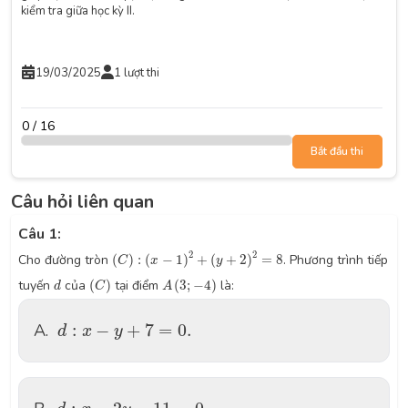
kiểm tra giữa học kỳ II.
19/03/2025
1 lượt thi
0 / 16
Bắt đầu thi
Câu hỏi liên quan
Câu 1:
(
C
)
:
(
x
−
1
)
2
+
(
y
+
2
)
2
=
8
2
2
Cho đường tròn
(
)
:
(
−
1
)
+
(
+
2
)
=
8
. Phương trình tiếp
C
x
y
(
C
)
A
(
3
;
−
4
)
d
tuyến
của
(
)
tại điểm
(
3
;
−
4
)
là:
d
C
A
d
:
x
−
y
+
7
=
0.
A.
:
−
+
7
=
0.
d
x
y
d
:
x
−
2
y
−
11
=
0.