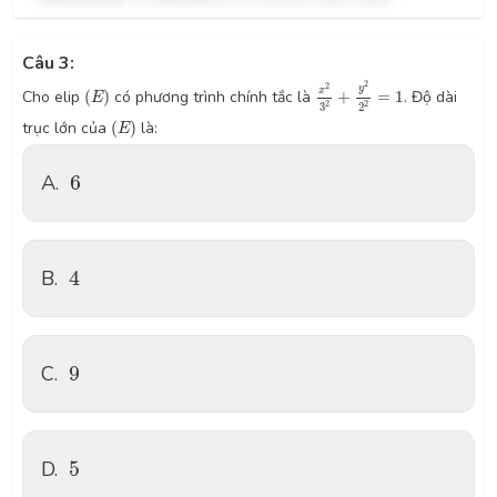
Câu 3:
x
2
3
2
+
y
2
2
2
=
1
(
E
)
2
2
y
x
Cho elip
(
)
có phương trình chính tắc là
+
=
1
. Độ dài
E
2
2
3
2
(
E
)
trục lớn của
(
)
là:
E
6
A.
6
4
B.
4
9
C.
9
5
D.
5