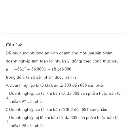
Câu 14:
Để xây dựng phương án kinh doanh cho một loại sản phẩm,
y
doanh nghiệp tính toán lợi nhuận
(đồng) theo công thức sau:
y
y
=
−
86
x
2
+
86
000
x
−
18
146
000
2
=
−
86
+
86
000
−
18
146
000
,
y
x
x
x
trong đó
là số sản phẩm được bán ra
x
303
698
A.
Doanh nghiệp bị lỗ khi bán từ
303
đến
698
sản phẩm
302
Doanh nghiệp có lãi khi bán tối đa
302
sản phẩm hoặc bán tối
B.
697
thiểu
697
sản phẩm
303
697
C.
Doanh nghiệp có lãi khi bán từ
303
đến
697
sản phẩm
302
Doanh nghiệp bị lỗ khi bán tối đa
302
sản phẩm hoặc bán tối
D.
698
thiểu
698
sản phẩm