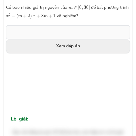
m
∈
[
0
;
30
]
Có bao nhiêu giá trị nguyên của
∈
[
0
;
30
]
để bất phương trình
m
x
2
−
(
m
+
2
)
x
+
8
m
+
1
2
−
(
+
2
)
+
8
+
1
vô nghiệm?
x
m
x
m
Xem đáp án
Lời giải:
Bạn cần đăng ký gói VIP để làm bài, xem đáp án và lời giải