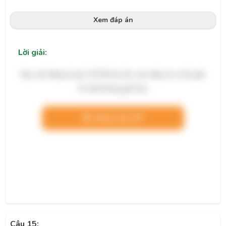
Xem đáp án
Lời giải:
Bạn cần đăng ký gói VIP để làm bài, xem đáp án và lời giải
chi tiết không giới hạn.
Nâng cấp VIP
Câu 15: