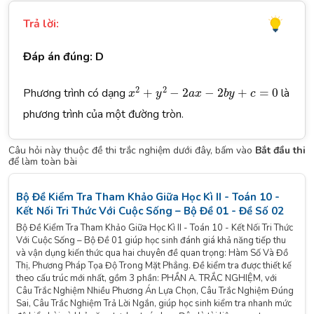
Trả lời:
Đáp án đúng: D
x
2
+
y
2
−
2
a
x
−
2
b
y
+
c
=
0
2
2
Phương trình có dạng
+
−
2
−
2
+
=
0
là
x
y
a
x
b
y
c
phương trình của một đường tròn.
Câu hỏi này thuộc đề thi trắc nghiệm dưới đây, bấm vào
Bắt đầu thi
để làm toàn bài
Bộ Đề Kiểm Tra Tham Khảo Giữa Học Kì II - Toán 10 -
Kết Nối Tri Thức Với Cuộc Sống – Bộ Đề 01 - Đề Số 02
Bộ Đề Kiểm Tra Tham Khảo Giữa Học Kì II - Toán 10 - Kết Nối Tri Thức
Với Cuộc Sống – Bộ Đề 01 giúp học sinh đánh giá khả năng tiếp thu
và vận dụng kiến thức qua hai chuyên đề quan trọng: Hàm Số Và Đồ
Thị, Phương Pháp Tọa Độ Trong Mặt Phẳng. Đề kiểm tra được thiết kế
theo cấu trúc mới nhất, gồm 3 phần: PHẦN A. TRẮC NGHIỆM, với
Câu Trắc Nghiệm Nhiều Phương Án Lựa Chọn, Câu Trắc Nghiệm Đúng
Sai, Câu Trắc Nghiệm Trả Lời Ngắn, giúp học sinh kiểm tra nhanh mức