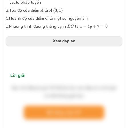
vectơ pháp tuyến
A
(
3
;
1
)
A
B.
Tọa độ của điểm
là
(
3
;
1
)
A
A
C
C.
Hoành độ của điểm
là một số nguyên âm
C
B
C
x
−
4
y
+
7
=
0
D.
Phương trình đường thẳng cạnh
là
−
4
+
7
=
0
B
C
x
y
Xem đáp án
Lời giải:
Bạn cần đăng ký gói VIP để làm bài, xem đáp án và lời giải
chi tiết không giới hạn.
Nâng cấp VIP