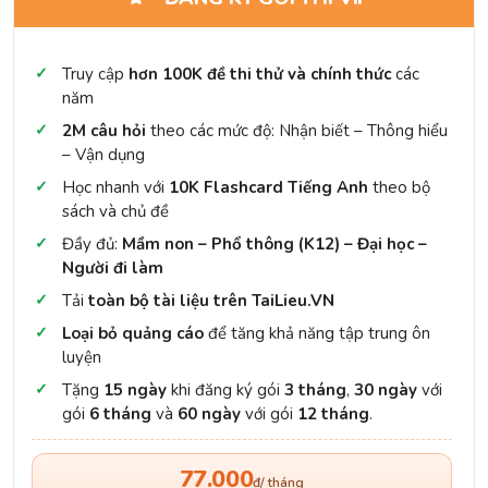
Truy cập
hơn 100K đề thi thử và chính thức
các
năm
2M câu hỏi
theo các mức độ: Nhận biết – Thông hiểu
– Vận dụng
Học nhanh với
10K Flashcard Tiếng Anh
theo bộ
sách và chủ đề
Đầy đủ:
Mầm non – Phổ thông (K12) – Đại học –
Người đi làm
Tải
toàn bộ tài liệu trên TaiLieu.VN
Loại bỏ quảng cáo
để tăng khả năng tập trung ôn
luyện
Tặng
15 ngày
khi đăng ký gói
3 tháng
,
30 ngày
với
gói
6 tháng
và
60 ngày
với gói
12 tháng
.
77.000
đ/ tháng