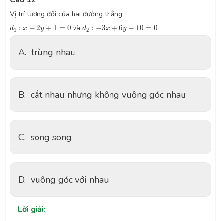
Câu 12:
Vị trí tương đối của hai đường thẳng:
d
1
:
x
−
2
y
+
1
=
0
d
2
:
−
3
x
+
6
y
−
10
=
0
:
−
2
+
1
=
0
và
:
−
3
+
6
−
10
=
0
d
x
y
d
x
y
1
2
A.
trùng nhau
B.
cắt nhau nhưng không vuông góc nhau
C.
song song
D.
vuông góc với nhau
Lời giải: