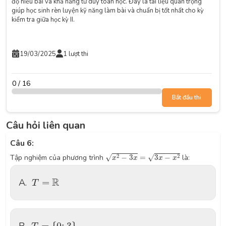
độ hiểu bài và khả năng tư duy toán học. Đây là tài liệu quan trọng
giúp học sinh rèn luyện kỹ năng làm bài và chuẩn bị tốt nhất cho kỳ
kiểm tra giữa học kỳ II.
19/03/2025
1 lượt thi
0 / 16
Bắt đầu thi
Câu hỏi liên quan
Câu 6:
x
2
−
3
x
=
3
x
−
x
2
2
2
√
√
Tập nghiệm của phương trình
−
3
=
3
−
là:
x
x
x
x
T
=
R
R
A.
=
T
T
=
{
0
;
3
}
.
=
{
0
;
3
}
.