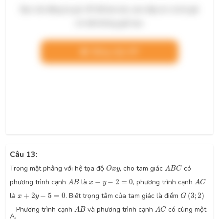
Bạn cần đăng ký gói VIP để làm bài, xem đáp án và lời giải
chi tiết không giới hạn.
Nâng cấp VIP
Câu 13:
O
x
y
A
B
C
Trong mặt phằng với hệ tọa độ
, cho tam giác
có
O
x
y
A
B
C
A
B
A
C
x
−
y
−
2
=
0
phương trình cạnh
là
−
−
2
=
0
, phương trình cạnh
A
B
x
y
A
C
G
(
3
;
2
)
x
+
2
y
−
5
=
0
là
+
2
−
5
=
0
. Biết trọng tâm của tam giác là điểm
(
3
;
2
)
x
y
G
A
B
A
C
Phương trình cạnh
và phương trình cạnh
có cùng một
A
B
A
C
A.