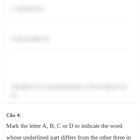
C. introduced: /t/
D. downloaded: /id/
Vậy đáp án D có cách phát âm khác so với các đáp án còn
lại.
Câu 4:
Mark the letter A, B, C or D to indicate the word
whose underlined part differs from the other three in