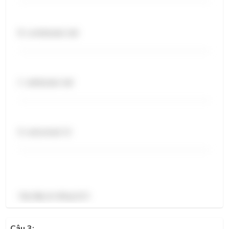
B. contributed: /ɪd/
C. attributed: /ɪd/
D. welcomed: /t/
Vậy đáp án đúng là D.
Câu 3: