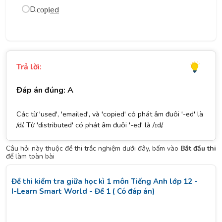
D.
ed
copi
Trả lời:
Đáp án đúng: A
Các từ 'used', 'emailed', và 'copied' có phát âm đuôi '-ed' là
/d/. Từ 'distributed' có phát âm đuôi '-ed' là /ɪd/.
Câu hỏi này thuộc đề thi trắc nghiệm dưới đây, bấm vào
Bắt đầu thi
để làm toàn bài
Đề thi kiểm tra giữa học kì 1 môn Tiếng Anh lớp 12 -
I-Learn Smart World - Đề 1 ( Có đáp án)