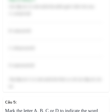
Các đáp án có cách phát âm phần gạch chân như sau:
A. wicked /ɪd/
B. reduced /d/
C. influenced /d/
D. expressed /d/
Vậy đáp án A có cách phát âm khác so với các đáp án còn
lại.
Câu 5:
Mark the letter A, B, C or D to indicate the word