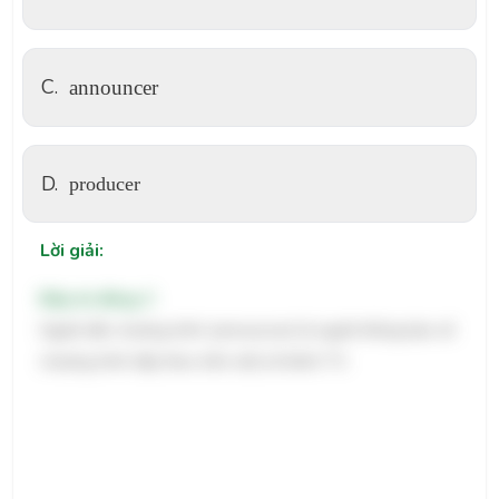
C.
announcer
D.
producer
Lời giải:
Đáp án đúng: C
Người dẫn chương trình (announcer) là người thông báo về
chương trình tiếp theo trên một số kênh TV.