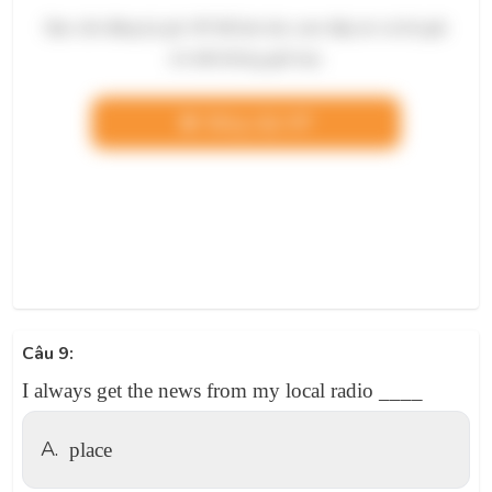
Bạn cần đăng ký gói VIP để làm bài, xem đáp án và lời giải
chi tiết không giới hạn.
Nâng cấp VIP
Câu 9:
I always get the news from my local radio ____
A.
place