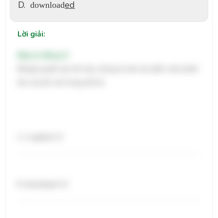
D.
ed
download
Lời giải:
Đáp án đúng: D
Để giải quyết câu hỏi này, chúng ta cần xác định cách phát
âm của âm 'ed' trong mỗi từ:
A. coughed: /t/
B. developed: /t/