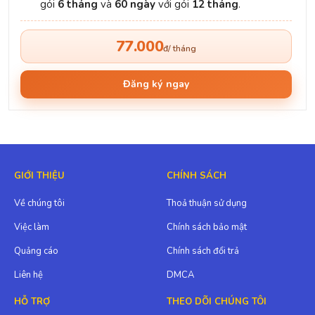
gói
6 tháng
và
60 ngày
với gói
12 tháng
.
77.000
đ/ tháng
Đăng ký ngay
GIỚI THIỆU
CHÍNH SÁCH
Về chúng tôi
Thoả thuận sử dụng
Việc làm
Chính sách bảo mật
Quảng cáo
Chính sách đổi trả
Liên hệ
DMCA
HỖ TRỢ
THEO DÕI CHÚNG TÔI