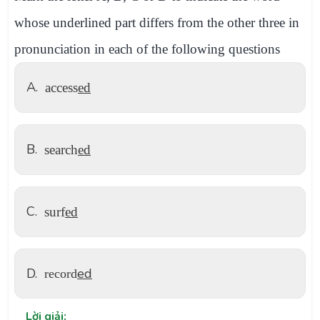
whose underlined part differs from the other three in
pronunciation in each of the following questions
A.
access
ed
B.
search
ed
C.
surf
ed
D.
ed
record
Lời giải: