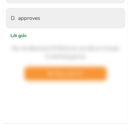
D.
approves
Lời giải:
Bạn cần đăng ký gói VIP để làm bài, xem đáp án và lời giải
chi tiết không giới hạn.
Nâng cấp VIP