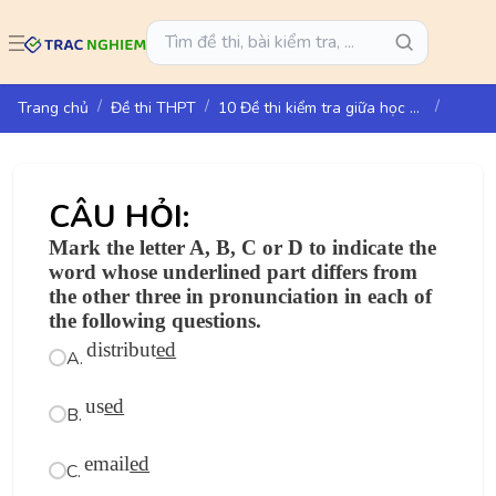
Trang chủ
Đề thi THPT
10 Đề thi kiểm tra giữa học kì 1 môn Tiếng Anh lớp 12 - I-Learn Smart World
CÂU HỎI:
Mark the letter A, B, C or D to indicate the
word whose underlined part differs from
the other three in pronunciation in each of
the following questions.
distribut
ed
A.
us
ed
B.
email
ed
C.