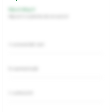
Đáp án đúng: D
Đáp án D có phát âm /id/, còn lại là /t/
A. accessed /ækˈsɛst/
B. searched /sɜːtʃt/
C. surfed /sɜːft/