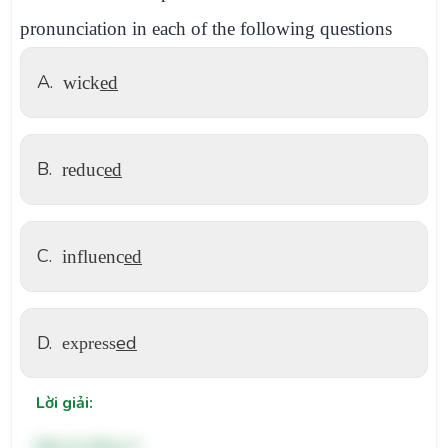
pronunciation in each of the following questions
A.
wick
ed
B.
reduc
ed
C.
influenc
ed
D.
ed
express
Lời giải:
Đáp án đúng: A