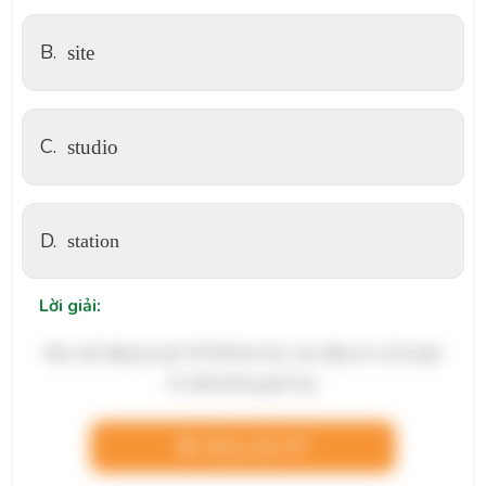
B.
site
C.
studio
D.
station
Lời giải:
Bạn cần đăng ký gói VIP để làm bài, xem đáp án và lời giải
chi tiết không giới hạn.
Nâng cấp VIP