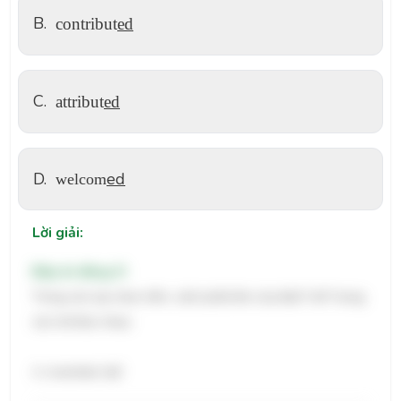
B.
contribut
ed
C.
attribut
ed
D.
ed
welcom
Lời giải:
Đáp án đúng: D
Trong các lựa chọn trên, cách phát âm của đuôi "ed" trong
các từ khác nhau:
A. invented: /ɪd/