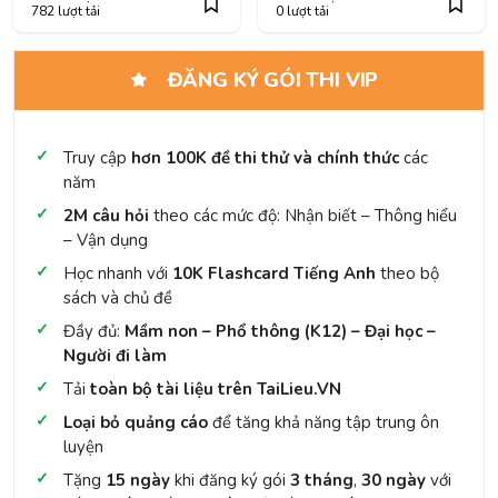
782 lượt tải
0 lượt tải
ĐĂNG KÝ GÓI THI VIP
Truy cập
hơn 100K đề thi thử và chính thức
các
năm
2M câu hỏi
theo các mức độ: Nhận biết – Thông hiểu
– Vận dụng
Học nhanh với
10K Flashcard Tiếng Anh
theo bộ
sách và chủ đề
Đầy đủ:
Mầm non – Phổ thông (K12) – Đại học –
Người đi làm
Tải
toàn bộ tài liệu trên TaiLieu.VN
Loại bỏ quảng cáo
để tăng khả năng tập trung ôn
luyện
Tặng
15 ngày
khi đăng ký gói
3 tháng
,
30 ngày
với