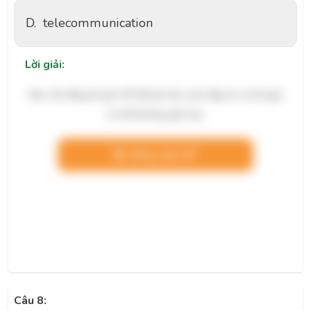
D.
telecommunication
Lời giải:
Bạn cần đăng ký gói VIP để làm bài, xem đáp án và lời giải
chi tiết không giới hạn.
Nâng cấp VIP
Câu 8: