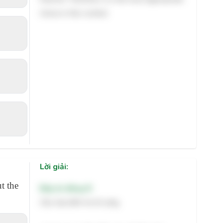
choice in this context.
Lời giải:
t the
Đáp án đúng: B
Câu này kiểm tra từ vựng.