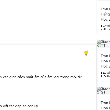
Trọn
Tiếng
Học 
107
tài
758 lượ
Trọn
Hóa H
Học 
111
tài
1058 lư
ần xác định cách phát âm của âm 'ed' trong mỗi từ:
Trọn
với các đáp án còn lại.
Hóa H