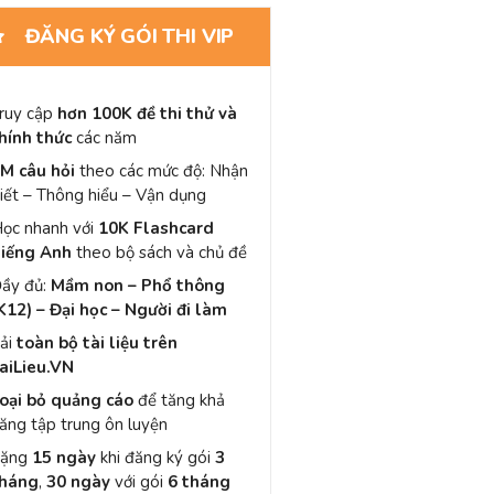
ĐĂNG KÝ GÓI THI VIP
ruy cập
hơn 100K đề thi thử và
hính thức
các năm
M câu hỏi
theo các mức độ: Nhận
iết – Thông hiểu – Vận dụng
ọc nhanh với
10K Flashcard
iếng Anh
theo bộ sách và chủ đề
ầy đủ:
Mầm non – Phổ thông
K12) – Đại học – Người đi làm
ải
toàn bộ tài liệu trên
aiLieu.VN
oại bỏ quảng cáo
để tăng khả
ăng tập trung ôn luyện
Tặng
15 ngày
khi đăng ký gói
3
háng
,
30 ngày
với gói
6 tháng