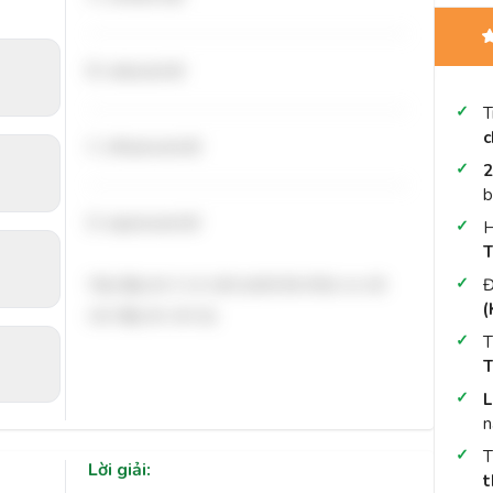
B. reduced /d/
T
c
C. influenced /d/
2
b
D. expressed /d/
H
T
Vậy đáp án A có cách phát âm khác so với
Đ
(
các đáp án còn lại.
T
T
L
n
Lời giải:
t