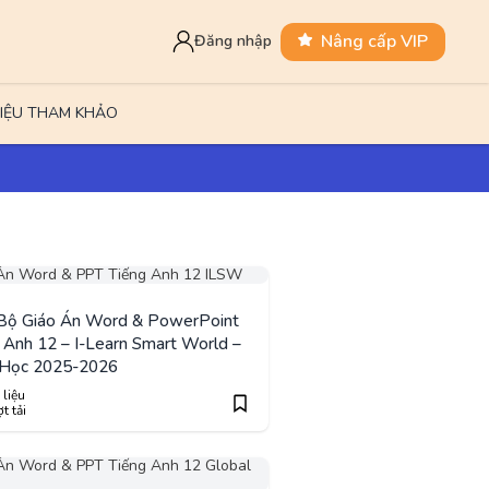
Nâng cấp VIP
Đăng nhập
LIỆU THAM KHẢO
 Bộ Giáo Án Word & PowerPoint
 Anh 12 – I-Learn Smart World –
Học 2025-2026
 liệu
t tải