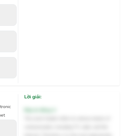
Lời giải:
tronic
Đáp án đúng: A
net
The word 'media' refers to various means of
communication, including TV, radio, and the
Internet. Therefore, it is the most appropriate