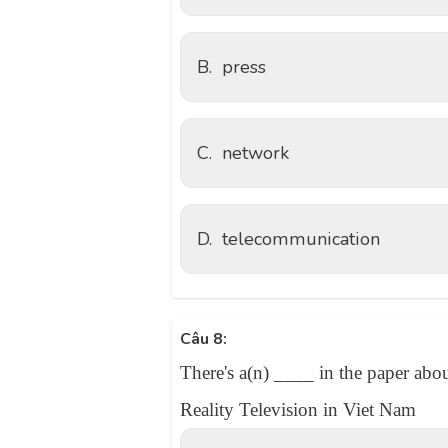
B.
press
C.
network
D.
telecommunication
Câu 8:
There's a(n) ____ in the paper abou
Reality Television in Viet Nam