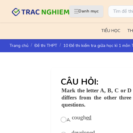
Danh mục
TIỂU HỌC
TH
Trang chủ
Đề thi THPT
10 Đề thi kiểm tra giữa học kì 1 môn
CÂU HỎI:
Mark the letter A, B, C or D
differs from the other three
questions.
cough
ed
A.
develop
ed