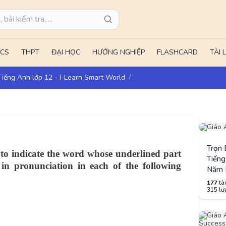
CS
THPT
ĐẠI HỌC
HƯỚNG NGHIỆP
FLASHCARD
TÀI 
 Tiếng Anh lớp 12 - I-Learn Smart World
Trọn
 to indicate the word whose underlined part
Tiếng
 in pronunciation in each of the following
Năm 
177
tài
315 lượ