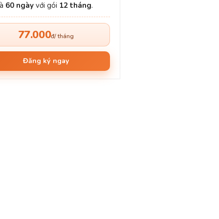
và
60 ngày
với gói
12 tháng
.
77.000
đ/ tháng
Đăng ký ngay