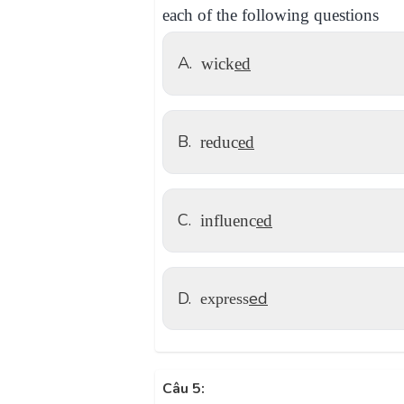
each of the following questions
A.
wick
ed
B.
reduc
ed
C.
influenc
ed
D.
ed
express
Câu 5: