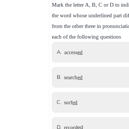
Mark the letter A, B, C or D to ind
the word whose underlined part dif
from the other three in pronunciati
each of the following questions
A.
access
ed
B.
search
ed
C.
surf
ed
D.
ed
record