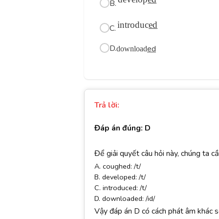
B.
introduc
ed
C.
D.
ed
download
Trả lời:
Đáp án đúng: D
Để giải quyết câu hỏi này, chúng ta c
A. coughed: /t/
B. developed: /t/
C. introduced: /t/
D. downloaded: /id/
Vậy đáp án D có cách phát âm khác so 