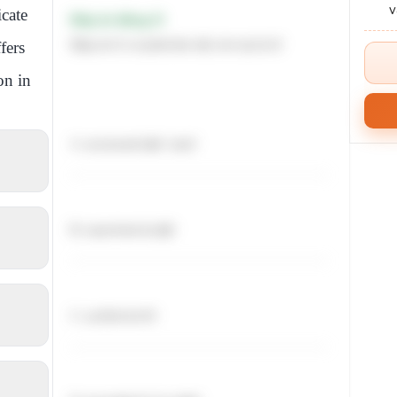
icate
Đáp án đúng: D
Đáp án D có phát âm /id/, còn lại là /t/
fers
on in
A. accessed /ækˈsɛst/
B. searched /sɜːtʃt/
C. surfed /sɜːft/