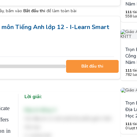
Năm 
đây, bấm vào
Bắt đầu thi
để làm toàn bài
111
tài
558 lượ
 1 môn Tiếng Anh lớp 12 - I-Learn Smart
Trọn
Công 
Năm 
Bắt đầu thi
111
tài
782 lượ
Lời giải:
Trọn
icate
Địa L
Đáp án đúng: A
Học 
Các đáp án có cách phát âm phần gạch chân
fers
111
tài
như sau:
0 lượt 
on in
A. wicked /ɪd/