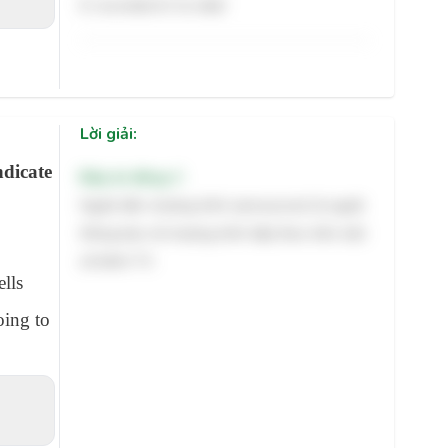
D. recorded /rɪˈkɔːrdɪd/
Lời giải:
ndicate
Đáp án đúng: C
Người dẫn chương trình (announcer) là người
thông báo về chương trình tiếp theo trên một
số kênh TV.
lls
oing to