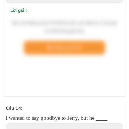
Lời giải:
Bạn cần đăng ký gói VIP để làm bài, xem đáp án và lời giải
chi tiết không giới hạn.
Nâng cấp VIP
Câu 14:
I wanted to say goodbye to Jerry, but he ____