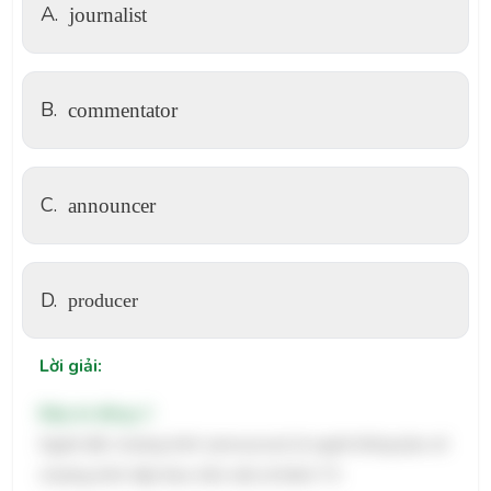
A.
journalist
B.
commentator
C.
announcer
D.
producer
Lời giải:
Đáp án đúng: C
Người dẫn chương trình (announcer) là người thông báo về
chương trình tiếp theo trên một số kênh TV.