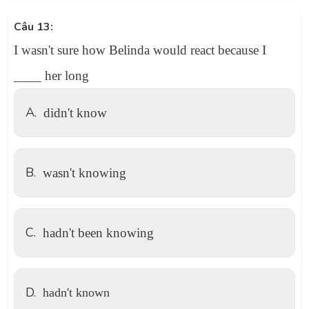
Câu 13:
I wasn't sure how Belinda would react because I
____ her long
A.
didn't know
B.
wasn't knowing
C.
hadn't been knowing
D.
hadn't known