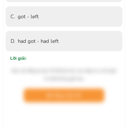
C.
got - left
D.
had got - had left
Lời giải:
Bạn cần đăng ký gói VIP để làm bài, xem đáp án và lời giải
chi tiết không giới hạn.
Nâng cấp VIP