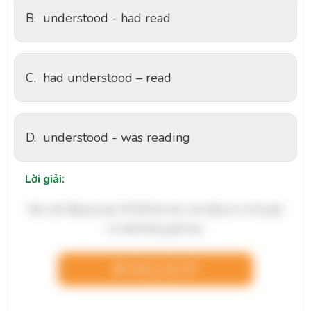
B.
understood - had read
C.
had understood – read
D.
understood - was reading
Lời giải:
Bạn cần đăng ký gói VIP để làm bài, xem đáp án và lời giải
chi tiết không giới hạn.
Nâng cấp VIP