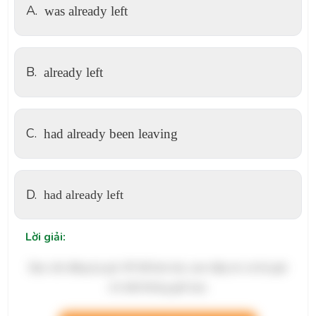
A.
was already left
B.
already left
C.
had already been leaving
D.
had already left
Lời giải:
Bạn cần đăng ký gói VIP để làm bài, xem đáp án và lời giải
chi tiết không giới hạn.