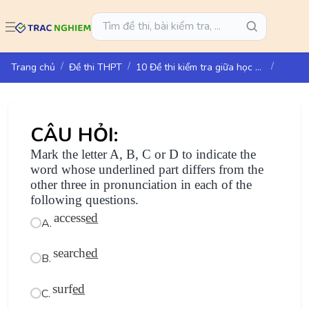
Trang chủ
Đề thi THPT
10 Đề thi kiểm tra giữa học kì 1 môn Tiếng Anh lớp 12 - I-Learn Smart World
CÂU HỎI:
Mark the letter A, B, C or D to indicate the
word whose underlined part differs from the
other three in pronunciation in each of the
following questions.
access
ed
A.
search
ed
B.
surf
ed
C.