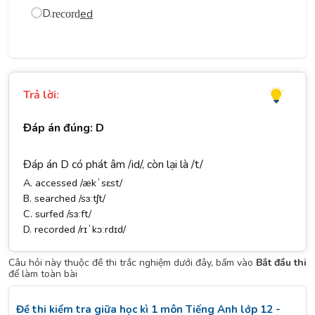
D.
ed
record
Trả lời:
Đáp án đúng: D
Đáp án D có phát âm /id/, còn lại là /t/
A. accessed /ækˈsɛst/
B. searched /sɜːtʃt/
C. surfed /sɜːft/
D. recorded /rɪˈkɔːrdɪd/
Câu hỏi này thuộc đề thi trắc nghiệm dưới đây, bấm vào
Bắt đầu thi
để làm toàn bài
Đề thi kiểm tra giữa học kì 1 môn Tiếng Anh lớp 12 -