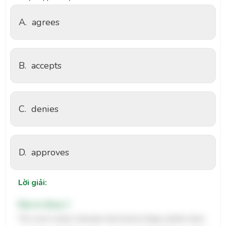
A.
agrees
B.
accepts
C.
denies
D.
approves
Lời giải:
Đáp án đúng: C
The word 'rarely' indicates that Johnny Depp seldom does