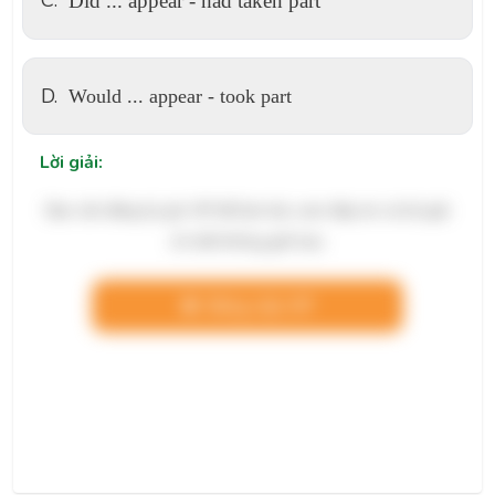
Did ... appear - had taken part
D.
Would ... appear - took part
Lời giải:
Bạn cần đăng ký gói VIP để làm bài, xem đáp án và lời giải
chi tiết không giới hạn.
Nâng cấp VIP