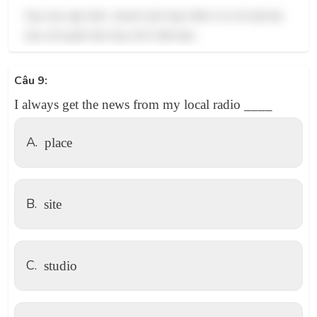
Dựa vào ngữ cảnh, 'article' phù hợp nhất vì nó chỉ một bài
báo về truyền hình thực tế ở Việt Nam.
Câu 9:
I always get the news from my local radio ____
A.
place
B.
site
C.
studio