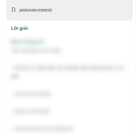
D.
announcement
Lời giải:
Đáp án đúng: B
Câu này kiểm tra từ vựng.
- Feature (n): đặc điểm, bài viết đặc biệt (thường dài và chi
tiết)
- Article (n): bài báo
- Essay (n): bài luận
- Announcement (n): thông báo