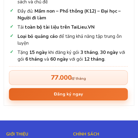
sách và chủ đề
Đầy đủ:
Mầm non – Phổ thông (K12) – Đại học –
Người đi làm
Tải
toàn bộ tài liệu trên TaiLieu.VN
Loại bỏ quảng cáo
để tăng khả năng tập trung ôn
luyện
Tặng
15 ngày
khi đăng ký gói
3 tháng
,
30 ngày
với
gói
6 tháng
và
60 ngày
với gói
12 tháng
.
77.000
đ/ tháng
Đăng ký ngay
GIỚI THIỆU
CHÍNH SÁCH