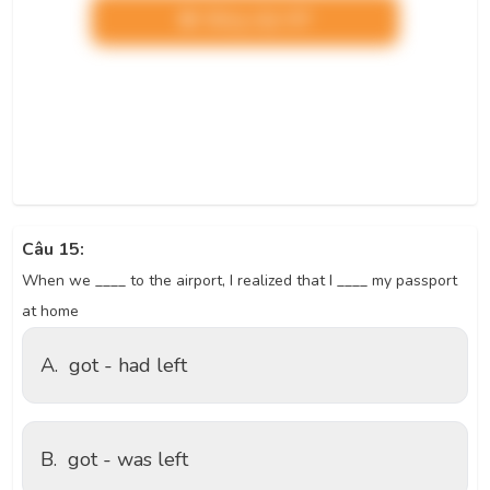
Nâng cấp VIP
Câu 15:
When we ____ to the airport, I realized that I ____ my passport
at home
A.
got - had left
B.
got - was left