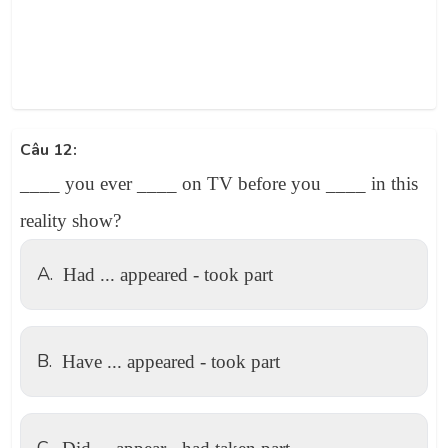
Câu 12:
____ you ever ____ on TV before you ____ in this
reality show?
A.
Had ... appeared - took part
B.
Have ... appeared - took part
C.