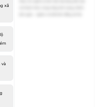
thấy chủ nghĩa tư bản hiện đại đang đối mặt
ng xã
với thách thức về gia tăng tình trạng chênh
lệch giàu - nghèo và bất bình đẳng xã hội.
độ
kém
 và
ng