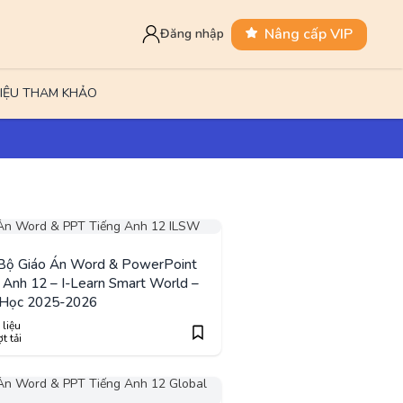
Nâng cấp VIP
Đăng nhập
LIỆU THAM KHẢO
 Bộ Giáo Án Word & PowerPoint
 Anh 12 – I-Learn Smart World –
Học 2025-2026
 liệu
t tải