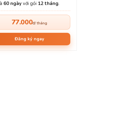
và
60 ngày
với gói
12 tháng
.
77.000
đ/ tháng
Đăng ký ngay