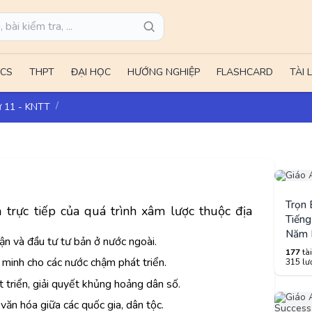
CS
THPT
ĐẠI HỌC
HƯỚNG NGHIỆP
FLASHCARD
TÀI 
ử 11 - KNTT
Trọn
trực tiếp của quá trình xâm lược thuộc địa
Tiếng
Năm 
uận và đầu tư tư bản ở nước ngoài.
177
tài
n minh cho các nước chậm phát triển.
315 lượ
 triển, giải quyết khủng hoảng dân số.
 văn hóa giữa các quốc gia, dân tộc.