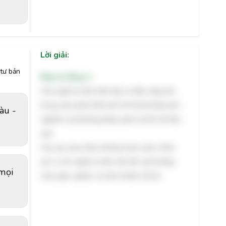
Lời giải:
tư bản
Đáp án đúng: C
Chủ nghĩa tư bản hiện đại có tiềm năng lớn
trong việc phát triển kinh tế nhờ bề dày kinh
àu -
nghiệm và phương pháp quản lý kinh tế hiệu
quả.
Các lựa chọn khác không hoàn toàn chính
xác vì chủ nghĩa tư bản vẫn tồn tại khoảng
 mọi
cách giàu nghèo và mâu thuẫn xã hội.