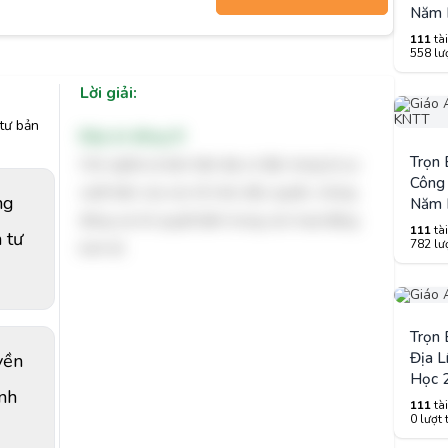
Năm 
111
tài
558 lượ
Lời giải:
tư bản
Đáp án đúng: B
Trọn
Chủ nghĩa tư bản hiện đại có đặc trưng là sự
Công 
xuất hiện của các tổ chức độc quyền, chúng
ng
Năm 
đóng vai trò quyết định trong các hoạt động
111
tài
 tư
782 lượ
kinh tế.
Trọn
Địa L
yền
Học 
inh
111
tài
0 lượt 