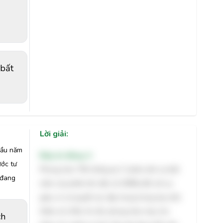
 bất
Lời giải:
đầu năm
Đáp án đúng: A
ước tư
Phong trào "99 chống lại 1" phản ánh sự bất
 đang
mãn của phần lớn dân số (99%) đối với sự
giàu có và quyền lực tập trung trong tay một
thiểu số (1%). Do đó, phong trào này cho
ch