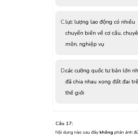
C.
lực lượng lao động có nhiều
chuyển biến về cơ cấu, chuy
môn, nghiệp vụ
D.
các cường quốc tư bản lớn n
đã chia nhau xong đất đai tr
thế giới
Câu 17:
Nội dung nào sau đây
không
phản ánh đ