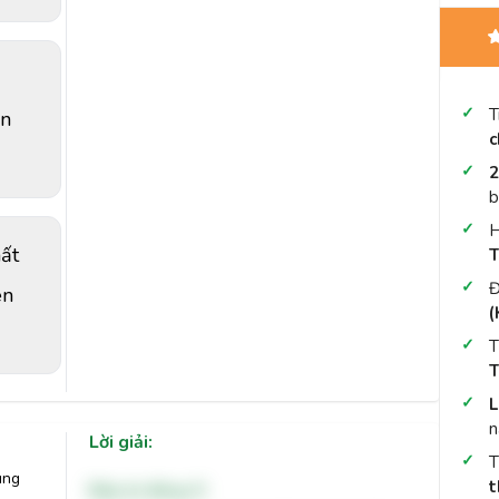
T
ên
c
2
b
H
hất
T
Đ
ên
(
T
T
L
n
Lời giải:
úng
t
Đáp án đúng: D