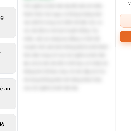
Chủ nghĩa tư bản hiện đại đối mặt với nhiều
thách thức như nguy cơ khủng hoảng toàn
ng
cầu, bất ổn trong các thiết chế dân chủ, và
các vấn đề an ninh phi truyền thống. Tuy
nhiên, việc lực lượng lao động có trình độ
chuyên môn yếu kém không phải là một thách
n
thức đặc trưng chỉ của chủ nghĩa tư bản hiện
đại, mà là một vấn đề có thể xảy ra ở nhiều hệ
thống kinh tế khác nhau. Do đó, đáp án D là
nội dung không phản ánh đúng thách thức
đề an
của chủ nghĩa tư bản hiện đại.
độ