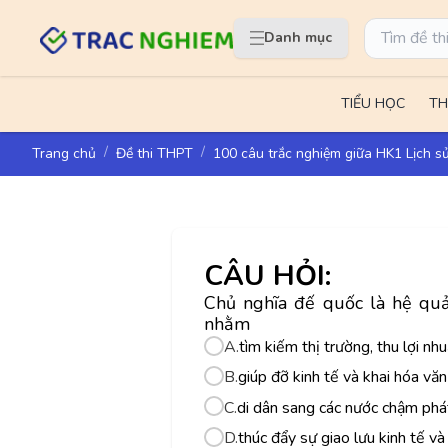
Danh mục
TIỂU HỌC
TH
Trang chủ
Đề thi THPT
100 câu trắc nghiệm giữa HK1 Lịch s
CÂU HỎI:
Chủ nghĩa đế quốc là hệ quả 
nhằm
A.
tìm kiếm thị trường, thu lợi nh
B.
giúp đỡ kinh tế và khai hóa vă
C.
di dân sang các nước chậm phát
D.
thúc đẩy sự giao lưu kinh tế và