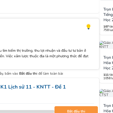
Trọn
Tiếng
Học 
107
tài
758 lượ
tìm kiếm thị trường, thu lợi nhuận và đầu tư tư bản ở
iển. Việc xâm lược thuộc địa là một phương thức để đạt
Trọn
Hóa H
Học 
đây, bấm vào
Bắt đầu thi
để làm toàn bài
111
tài
1058 lư
K1 Lịch sử 11 - KNTT - Đề 1
Trọn
Hóa H
Bắt đầu thi