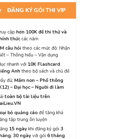
ĐĂNG KÝ GÓI THI VIP
ruy cập
hơn 100K đề thi thử và
hính thức
các năm
M câu hỏi
theo các mức độ: Nhận
iết – Thông hiểu – Vận dụng
ọc nhanh với
10K Flashcard
iếng Anh
theo bộ sách và chủ đề
ầy đủ:
Mầm non – Phổ thông
K12) – Đại học – Người đi làm
ải
toàn bộ tài liệu trên
aiLieu.VN
oại bỏ quảng cáo
để tăng khả
ăng tập trung ôn luyện
Tặng
15 ngày
khi đăng ký gói
3
háng
,
30 ngày
với gói
6 tháng