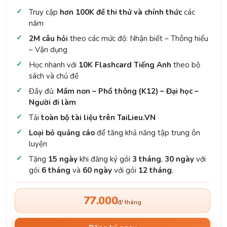
Truy cập
hơn 100K đề thi thử và chính thức
các
năm
2M câu hỏi
theo các mức độ: Nhận biết – Thông hiểu
– Vận dụng
Học nhanh với
10K Flashcard Tiếng Anh
theo bộ
sách và chủ đề
Đầy đủ:
Mầm non – Phổ thông (K12) – Đại học –
Người đi làm
Tải
toàn bộ tài liệu trên TaiLieu.VN
Loại bỏ quảng cáo
để tăng khả năng tập trung ôn
luyện
Tặng
15 ngày
khi đăng ký gói
3 tháng
,
30 ngày
với
gói
6 tháng
và
60 ngày
với gói
12 tháng
.
77.000
đ/ tháng