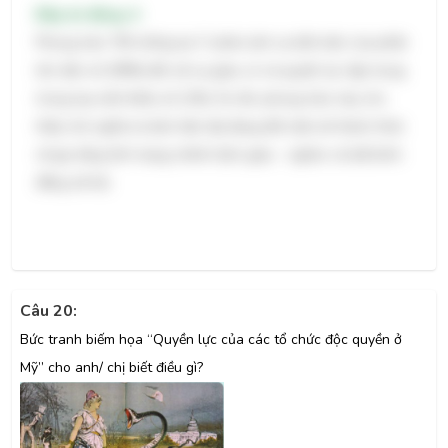
Đáp án đúng: A
Phong trào "99 chống lại 1" phản ánh sự bất mãn của phần
lớn dân số (99%) đối với sự giàu có và quyền lực tập trung
trong tay một thiểu số (1%). Do đó, phong trào này cho
thấy chủ nghĩa tư bản hiện đại đang đối mặt với thách thức
về gia tăng tình trạng chênh lệch giàu - nghèo và bất bình
đẳng xã hội.
Câu 20:
Bức tranh biếm họa “Quyền lực của các tổ chức độc quyền ở
Mỹ” cho anh/ chị biết điều gì?