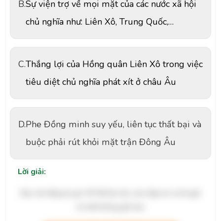
B.
Sự viện trợ về mọi mặt của các nước xã hội
chủ nghĩa như: Liên Xô, Trung Quốc,…
C.
Thắng lợi của Hồng quân Liên Xô trong việc
tiêu diệt chủ nghĩa phát xít ở châu Âu
D.
Phe Đồng minh suy yếu, liên tục thất bại và
buộc phải rút khỏi mặt trận Đông Âu
Lời giải:
Bạn cần đăng ký gói VIP để làm bài, xem đáp án và lời giải
chi tiết không giới hạn.