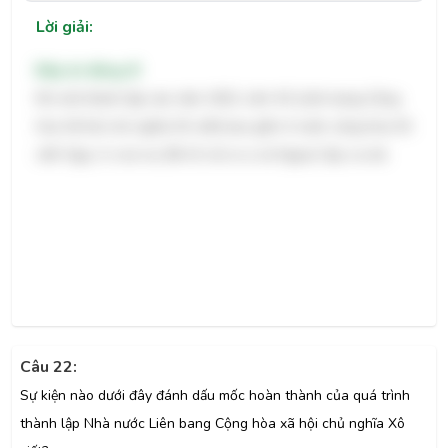
Lời giải:
Đáp án đúng: B
Khi mới thành lập vào năm 1922, Liên Xô (Liên bang Cộng
hòa Xã hội chủ nghĩa Xô viết) bao gồm 4 nước cộng hòa Xô
viết: Nga, U-crai-na, Bê-lô-rút-xi-a và Ngoại Cáp-ca-dơ.
Câu 22:
Sự kiện nào dưới đây đánh dấu mốc hoàn thành của quá trình
thành lập Nhà nước Liên bang Cộng hòa xã hội chủ nghĩa Xô