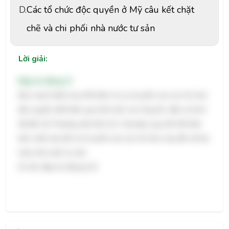
D.
Các tổ chức độc quyền ở Mỹ câu kết chặt
chẽ và chi phối nhà nước tư sản
Lời giải:
Đáp án đúng: D
Bức tranh biếm họa thể hiện rõ sự chi phối của các tổ chức
độc quyền (thể hiện qua hình ảnh các ông lớn, đầu sỏ kinh
tế) đối với Thượng viện Mỹ (U.S. Senate), qua đó thể hiện
bản chất câu kết và chi phối của các tổ chức này đối với bộ
máy nhà nước tư sản.
Do đó, đáp án đúng là D.