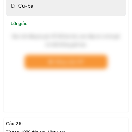
D.
Cu-ba
Lời giải:
Bạn cần đăng ký gói VIP để làm bài, xem đáp án và lời giải
chi tiết không giới hạn.
Nâng cấp VIP
Câu 26: