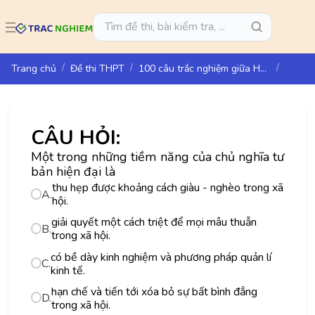
Trang chủ
Đề thi THPT
100 câu trắc nghiệm giữa HK1 Lịch sử 11 - KNTT
CÂU HỎI:
Một trong những tiềm năng của chủ nghĩa tư
bản hiện đại là
thu hẹp được khoảng cách giàu - nghèo trong xã
A.
hội.
giải quyết một cách triệt để mọi mâu thuẫn
B.
trong xã hội.
có bề dày kinh nghiệm và phương pháp quản lí
C.
kinh tế.
hạn chế và tiến tới xóa bỏ sự bất bình đẳng
D.
trong xã hội.