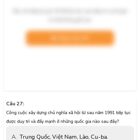
Bạn cần đăng ký gói VIP để làm bài, xem đáp án và lời giải
chi tiết không giới hạn.
Nâng cấp VIP
Câu 27:
Công cuộc xây dựng chủ nghĩa xã hội từ sau năm 1991 tiếp tục
được duy trì và đẩy mạnh ở những quốc gia nào sau đây?
A.
Trung Quốc, Việt Nam, Lào, Cu-ba.