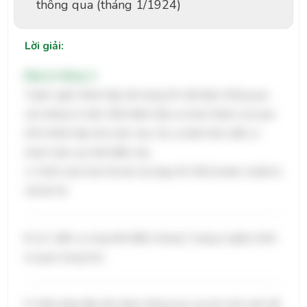
thông qua (tháng 1/1924)
Lời giải:
Đáp án đúng: A
Tuyên ngôn thành lập Liên bang Xô viết được thông qua
vào tháng 12 năm 1922 đánh dấu sự hoàn thành của quá
trình thành lập nhà nước này. Các sự kiện khác diễn ra
trước hoặc sau thời điểm này.
A: Chính sách kinh tế mới của Nga Xô Viết là bước chuẩn bị
về kinh tế.
B và C diễn ra cùng thời điểm nhưng C mang ý nghĩa chính
trị quan trọng hơn.
D: Hiến pháp đầu tiên được thông qua sau khi nhà nước đã