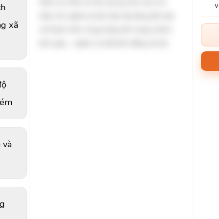
thiểu số (1%). Do đó, phong trào này cho
ch
thấy chủ nghĩa tư bản hiện đại đang đối mặt
ng xã
với thách thức về gia tăng tình trạng chênh
lệch giàu - nghèo và bất bình đẳng xã hội.
độ
kém
 và
ng