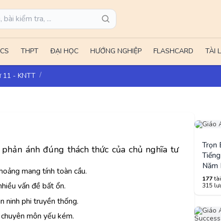
CS
THPT
ĐẠI HỌC
HƯỚNG NGHIỆP
FLASHCARD
TÀI 
ử 11 - KNTT
Trọn
g
phản ánh đúng thách thức của chủ nghĩa tư
Tiếng
Năm 
hoảng mang tính toàn cầu.
177
tài
nhiều vấn đề bất ổn.
315 lượ
n ninh phi truyền thống.
ộ chuyên môn yếu kém.