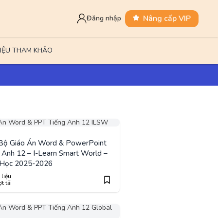
Nâng cấp VIP
Đăng nhập
LIỆU THAM KHẢO
 Bộ Giáo Án Word & PowerPoint
 Anh 12 – I-Learn Smart World –
Học 2025-2026
 liệu
t tải