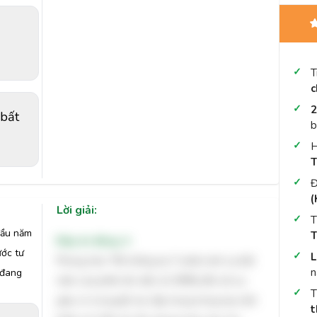
T
c
2
 bất
b
H
T
Đ
(
Lời giải:
T
đầu năm
T
Đáp án đúng: A
ước tư
L
Phong trào "99 chống lại 1" phản ánh sự bất
n
 đang
mãn của phần lớn dân số (99%) đối với sự
giàu có và quyền lực tập trung trong tay một
t