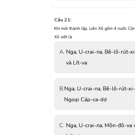
Câu 21:
Khi mới thành lập, Liên Xô gồm 4 nước Cộ
Xô viết là
A.
Nga, U-crai-na, Bê-lô-rút-x
và Lít-va
B.
Nga, U-crai-na, Bê-lô-rút-xi
Ngoại Cáp-ca-dơ
C.
Nga, U-crai-na, Môn-đô-va 