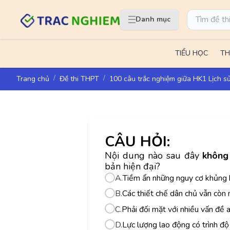
Danh mục
TIỂU HỌC
TH
Trang chủ
Đề thi THPT
100 câu trắc nghiệm giữa HK1 Lịch s
CÂU HỎI:
Nội dung nào sau đây
khôn
bản hiện đại?
A.
Tiềm ẩn những nguy cơ khủng 
B.
Các thiết chế dân chủ vẫn còn 
C.
Phải đối mặt với nhiều vấn đề a
D.
Lực lượng lao động có trình đ