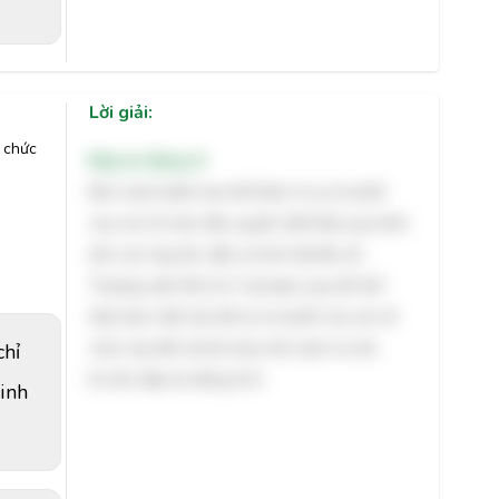
Lời giải:
 chức
Đáp án đúng: D
Bức tranh biếm họa thể hiện rõ sự chi phối
của các tổ chức độc quyền (thể hiện qua hình
ảnh các ông lớn, đầu sỏ kinh tế) đối với
Thượng viện Mỹ (U.S. Senate), qua đó thể
hiện bản chất câu kết và chi phối của các tổ
chức này đối với bộ máy nhà nước tư sản.
chỉ
Do đó, đáp án đúng là D.
inh