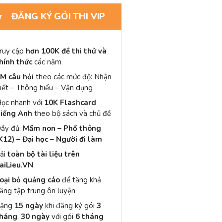
ĐĂNG KÝ GÓI THI VIP
ruy cập
hơn 100K đề thi thử và
hính thức
các năm
M câu hỏi
theo các mức độ: Nhận
iết – Thông hiểu – Vận dụng
ọc nhanh với
10K Flashcard
iếng Anh
theo bộ sách và chủ đề
ầy đủ:
Mầm non – Phổ thông
K12) – Đại học – Người đi làm
ải
toàn bộ tài liệu trên
aiLieu.VN
oại bỏ quảng cáo
để tăng khả
ăng tập trung ôn luyện
Tặng
15 ngày
khi đăng ký gói
3
háng
,
30 ngày
với gói
6 tháng