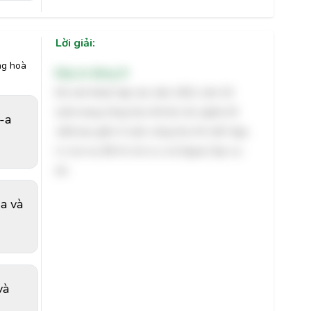
Lời giải:
ng hoà
Đáp án đúng: B
Khi mới thành lập vào năm 1922, Liên Xô
(Liên bang Cộng hòa Xã hội chủ nghĩa Xô
i-a
viết) bao gồm 4 nước cộng hòa Xô viết: Nga,
U-crai-na, Bê-lô-rút-xi-a và Ngoại Cáp-ca-
dơ.
-a và
và