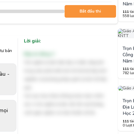
Năm 
Bắt đầu thi
111
tài
558 lượ
Lời giải:
Trọn
tư bản
Đáp án đúng: C
Công 
Năm 
Chủ nghĩa tư bản hiện đại có tiềm năng lớn
111
tài
trong việc phát triển kinh tế nhờ bề dày kinh
àu -
782 lượ
nghiệm và phương pháp quản lý kinh tế hiệu
quả.
Các lựa chọn khác không hoàn toàn chính
Trọn
xác vì chủ nghĩa tư bản vẫn tồn tại khoảng
Địa L
 mọi
cách giàu nghèo và mâu thuẫn xã hội.
Học 
111
tài
0 lượt 