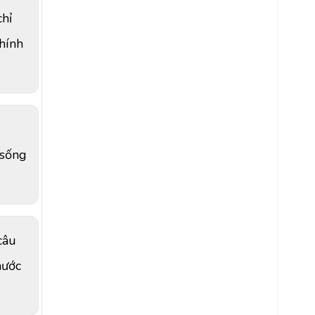
chỉ
hính
 sống
câu
nước