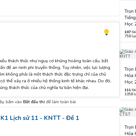
Trọn
Tiếng
Học 
107
tài
758 lượ
nhiều thách thức như nguy cơ khủng hoảng toàn cầu, bất
ấn đề an ninh phi truyền thống. Tuy nhiên, việc lực lượng
Trọn
ém không phải là một thách thức đặc trưng chỉ của chủ
Hóa H
 có thể xảy ra ở nhiều hệ thống kinh tế khác nhau. Do đó,
Học 
ng thách thức của chủ nghĩa tư bản hiện đại.
111
tài
1058 lư
đây, bấm vào
Bắt đầu thi
để làm toàn bài
K1 Lịch sử 11 - KNTT - Đề 1
Trọn
Hóa H