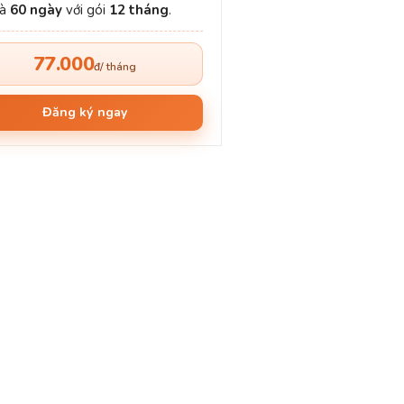
và
60 ngày
với gói
12 tháng
.
77.000
đ/ tháng
Đăng ký ngay