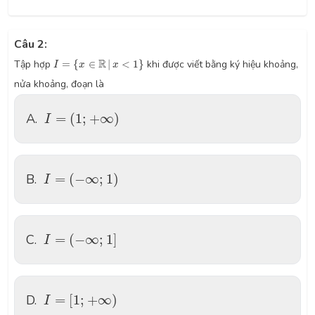
Câu 2:
I
=
{
x
∈
R
|
x
<
1
}
R
Tập hợp
=
{
∈
|
<
1
}
khi được viết bằng ký hiệu khoảng,
I
x
x
nửa khoảng, đoạn là
I
=
(
1
;
+
∞
)
A.
=
(
1
;
+
∞
)
I
I
=
(
−
∞
;
1
)
B.
=
(
−
∞
;
1
)
I
I
=
(
−
∞
;
1
]
C.
=
(
−
∞
;
1
]
I
I
=
[
1
;
+
∞
)
D.
=
[
1
;
+
∞
)
I