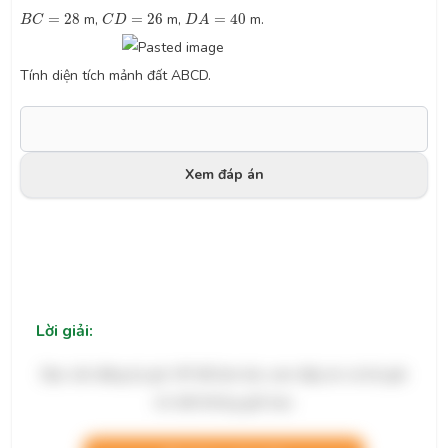
B
C
=
28
C
D
=
26
D
A
=
40
=
28
m,
=
26
m,
=
40
m.
B
C
C
D
D
A
Tính diện tích mảnh đất ABCD.
Xem đáp án
Lời giải:
Bạn cần đăng ký gói VIP để làm bài, xem đáp án và lời giải
chi tiết không giới hạn.