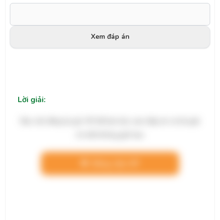
Xem đáp án
Lời giải:
Bạn cần đăng ký gói VIP để làm bài, xem đáp án và lời giải
chi tiết không giới hạn.
Nâng cấp VIP