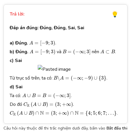
Trả lời:
Đáp án đúng: Đúng, Đúng, Sai, Sai
A
=
[
−
9
;
3
)
a) Đúng.
=
[
−
9
;
3
)
.
A
A
=
[
−
9
;
3
)
B
=
(
−
∞
;
3
]
A
⊂
B
b) Đúng.
=
[
−
9
;
3
)
và
=
(
−
∞
;
3
]
nên
⊂
.
A
B
A
B
c) Sai
B
∖
A
=
(
−
∞
;
−
9
)
∪
{
3
}
Từ trục số trên, ta có:
∖
=
(
−
∞
;
−
9
)
∪
{
3
}
.
B
A
d) Sai
A
∪
B
=
B
=
(
−
∞
;
3
]
Ta có:
∪
=
=
(
−
∞
;
3
]
.
A
B
B
C
R
(
A
∪
B
)
=
(
3
;
+
∞
)
Do đó
(
∪
)
=
(
3
;
+
∞
)
.
C
A
B
R
C
R
(
A
∪
B
)
∩
N
=
(
3
;
+
∞
)
∩
N
=
{
4
;
5
;
6
;
7
;
.
.
.
}
N
N
(
∪
)
∩
=
(
3
;
+
∞
)
∩
=
{
4
;
5
;
6
;
7
;
.
.
.
}
.
C
A
B
R
Câu hỏi này thuộc đề thi trắc nghiệm dưới đây, bấm vào
Bắt đầu thi