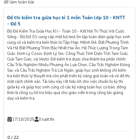
để làm toàn bài
Đề thi kiểm tra giữa học kì 1 môn Toán lớp 10 - KNTT
- Đề 5
Bộ Đề Kiểm Tra Giữa Học Kì I - Toán 10 - Kết Nối Tri Thức Với Cuộc
Sống - Bộ Đề 01 cung cấp một bộ test ôn tập toàn diện giúp học sinh
củng cố và kiểm tra kiến thức từ Tập Hợp. Mệnh Đề, Bất Phương Trình
Và Hệ Bất Phương Trình Bậc Nhất Hai Ẩn, Hệ Thức Lượng Trong Tam
Giác. Định Lý Cosin. Định Lý Sin. Công Thức Tính Diện Tích Tam Giác.
Giải Tam Giác, và Vectơ. Đề kiểm tra được chia thành ba phần chính:
Câu Trắc Nghiệm Nhiều Phương Án Lựa Chọn, Câu Trắc Nghiệm Đúng
Sai, và Câu Trắc Nghiệm Trả Lời Ngắn, giúp học sinh không chỉ kiểm
tra kiến thức lý thuyết mà còn phát triển kỹ năng giải toán và vẽ đồ thị
một cách chính xác. Tài liệu này rất hữu ích cho việc chuẩn bị kỳ thi
giữa kỳ và giúp học sinh củng cố các kỹ năng toán học cơ bản, đồng
thời là công cụ hỗ trợ hiệu quả cho giáo viên trong công tác giảng
dạy và kiểm tra.
17/10/2025
0 lượt thi
0 / 22