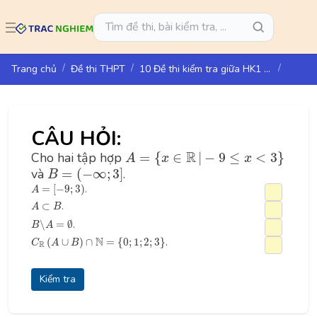
Trang chủ
Đề thi THPT
10 Đề thi kiểm tra giữa HK1 môn Toán lớp 10 - KNTT
CÂU HỎI:
A
=
{
x
∈
R
|
−
9
≤
x
<
3
}
R
Cho hai tập hợp
=
{
∈
|
−
9
≤
<
3
}
A
x
x
B
=
(
−
∞
;
3
]
và
=
(
−
∞
;
3
]
.
B
A
=
[
−
9
;
3
)
=
[
−
9
;
3
)
.
A
A
⊂
B
⊂
.
A
B
B
∖
A
=
∅
∖
=
∅
.
B
A
C
R
(
A
∪
B
)
∩
N
=
{
0
;
1
;
2
;
3
}
N
(
∪
)
∩
=
{
0
;
1
;
2
;
3
}
.
C
A
B
R
Kiểm tra