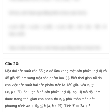
Số học sinh tham gia đồng thời cả hai cuộc thi là:
n
(
A
∩
B
)
=
n
(
A
)
+
n
(
B
)
−
n
(
A
∪
B
)
=
18
+
24
−
36
=
6
(
∩
)
=
(
)
+
(
)
−
(
∪
)
=
18
+
24
−
36
=
6
n
A
B
n
A
n
B
n
A
B
(học sinh).
Vậy có tất cả là 6 học sinh tham gia đồng thời cả hai kì thi.
Câu 20:
Một đội sản xuất cần 55 giờ để làm xong một sản phẩm loại (I) và
45 giờ để làm xong một sản phẩm loại (II). Biết thời gian tối đa
x
,
y
cho việc sản xuất hai sản phẩm trên là 180 giờ. Nếu
,
x
y
(
x
,
y
∈
N
)
N
(
,
∈
)
lần lượt là số sản phẩm loại (I), loại (II) mà đội làm
x
y
x
,
y
được trong thời gian cho phép thì
,
phải thỏa mãn bất
x
y
(
a
,
b
∈
N
)
a
x
+
9
y
≤
b
T
=
2
a
+
b
N
phương trình
+
9
≤
(
,
∈
)
. Tính
=
2
+
a
x
y
b
a
b
T
a
b