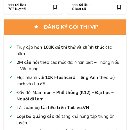
111
tài liệu
111
tài liệu
782 lượt tải
0 lượt tải
ĐĂNG KÝ GÓI THI VIP
Truy cập
hơn 100K đề thi thử và chính thức
các
năm
2M câu hỏi
theo các mức độ: Nhận biết – Thông hiểu
– Vận dụng
Học nhanh với
10K Flashcard Tiếng Anh
theo bộ
sách và chủ đề
Đầy đủ:
Mầm non – Phổ thông (K12) – Đại học –
Người đi làm
Tải
toàn bộ tài liệu trên TaiLieu.VN
Loại bỏ quảng cáo
để tăng khả năng tập trung ôn
luyện