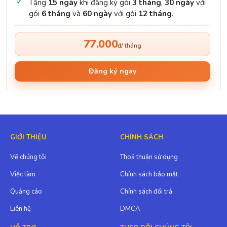
Tặng
15 ngày
khi đăng ký gói
3 tháng
,
30 ngày
với
gói
6 tháng
và
60 ngày
với gói
12 tháng
.
77.000
đ/ tháng
Đăng ký ngay
GIỚI THIỆU
CHÍNH SÁCH
Về chúng tôi
Thoả thuận sử dụng
Việc làm
Chính sách bảo mật
Quảng cáo
Chính sách đổi trả
Liên hệ
DMCA