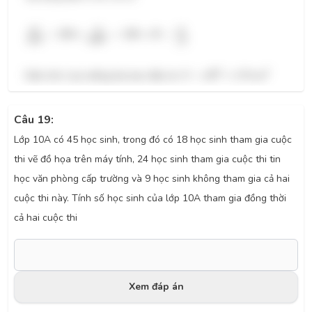
A
C
s
i
n
B
=
2
R
⇔
13
s
i
n
60
∘
=
2
⇒
R
R
=
13
3
13
13
A
C
=
2
⇔
=
2
⇒
=
.
R
R
R
∘
s
i
n
60
s
i
n
√
B
3
S
=
π
R
2
≈
177
c
m
2
2
2
Diện tích của miếng bìa ban đầu là:
=
≈
177
S
π
R
c
m
Câu 19:
Lớp 10A có 45 học sinh, trong đó có 18 học sinh tham gia cuộc
thi vẽ đồ họa trên máy tính, 24 học sinh tham gia cuộc thi tin
học văn phòng cấp trường và 9 học sinh không tham gia cả hai
cuộc thi này. Tính số học sinh của lớp 10A tham gia đồng thời
cả hai cuộc thi
Xem đáp án