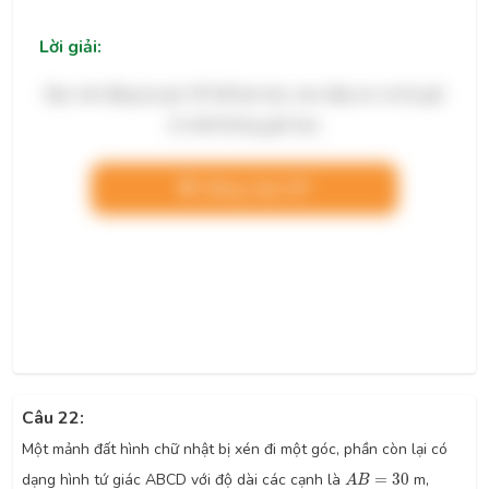
Lời giải:
Bạn cần đăng ký gói VIP để làm bài, xem đáp án và lời giải
chi tiết không giới hạn.
Nâng cấp VIP
Câu 22:
Một mảnh đất hình chữ nhật bị xén đi một góc, phần còn lại có
A
B
=
30
dạng hình tứ giác ABCD với độ dài các cạnh là
=
30
m,
A
B