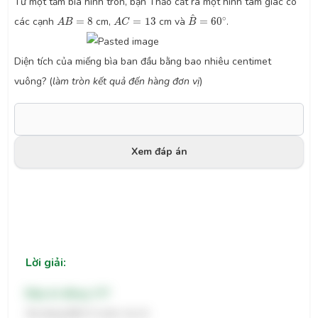
Từ một tấm bìa hình tròn, bạn Thảo cắt ra một hình tam giác có
B
^
=
60
∘
A
B
=
8
A
C
=
13
^
∘
các cạnh
=
8
cm,
=
13
cm và
=
60
.
A
B
A
C
B
Diện tích của miếng bìa ban đầu bằng bao nhiêu centimet
vuông? (
làm tròn kết quả đến hàng đơn vị
)
Xem đáp án
Lời giải:
Đáp án đúng: 177
Áp dụng định lí cosin, ta có: