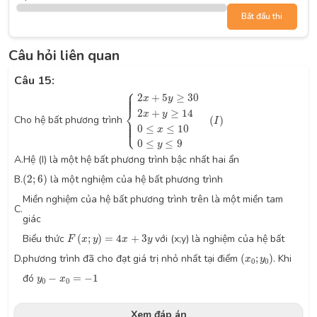
Bắt đầu thi
Câu hỏi liên quan
Câu 15:
⎧
{
2
x
+
5
y
≥
30
2
x
+
y
≥
14
0
≤
x
≤
10
0
≤
y
≤
9
(
I
)
⎪

⎪

⎪

2
+
5
≥
30
⎪
x
y
⎨
2
+
≥
14
x
y
Cho hệ bất phương trình
(
)
⎪

I
⎪

⎪

⎪
⎩
0
≤
≤
10
x
0
≤
≤
9
y
A.
Hệ (I) là một hệ bất phương trình bậc nhất hai ẩn
(
2
;
6
)
B.
(
2
;
6
)
là một nghiệm của hệ bất phương trình
Miền nghiệm của hệ bất phương trình trên là một miền tam
C.
giác
F
(
x
;
y
)
=
4
x
+
3
y
Biểu thức
(
;
)
=
4
+
3
với (x;y) là nghiệm của hệ bất
F
x
y
x
y
(
x
0
;
y
0
)
D.
phương trình đã cho đạt giá trị nhỏ nhất tại điểm
(
;
)
. Khi
x
y
0
0
y
0
−
x
0
=
−
1
đó
−
=
−
1
y
x
0
0
Xem đáp án