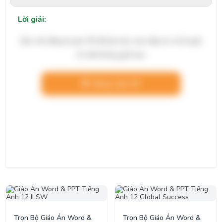
Lời giải:
Bạn cần đăng ký gói VIP để làm bài, xem đáp án và lời giải
chi tiết không giới hạn.
Nâng cấp VIP
Trọn Bộ Giáo Án Word &
Trọn Bộ Giáo Án Word &