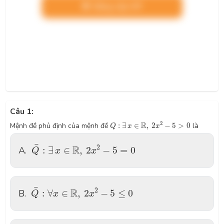
Nâng cấp VIP
Câu 1:
Q
:
∃
x
∈
R
,
2
x
2
−
5
>
0
2
R
Mệnh đề phủ định của mệnh đề
:
∃
∈
,
2
−
5
>
0
là
Q
x
x
Q
¯
:
∃
x
∈
R
,
2
x
2
−
5
=
0
¯
2
R
A.
:
∃
∈
,
2
−
5
=
0
Q
x
x
Q
¯
:
∀
x
∈
R
,
2
x
2
−
5
≤
0
¯
2
R
B.
:
∀
∈
,
2
−
5
≤
0
Q
x
x