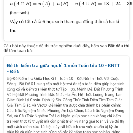
n
(
A
∩
B
)
=
n
(
A
)
+
n
(
B
)
−
n
(
A
∪
B
)
=
18
+
24
−
36
=
6
(
∩
)
=
(
)
+
(
)
−
(
∪
)
=
18
+
24
−
36
n
A
B
n
A
n
B
n
A
B
(học sinh).
Vậy có tất cả là 6 học sinh tham gia đồng thời cả hai kì
thi.
Câu hỏi này thuộc đề thi trắc nghiệm dưới đây, bấm vào
Bắt đầu thi
để làm toàn bài
Đề thi kiểm tra giữa học kì 1 môn Toán lớp 10 - KNTT
- Đề 5
Bộ Đề Kiểm Tra Giữa Học Kì I - Toán 10 - Kết Nối Tri Thức Với Cuộc
Sống - Bộ Đề 01 cung cấp một bộ test ôn tập toàn diện giúp học sinh
củng cố và kiểm tra kiến thức từ Tập Hợp. Mệnh Đề, Bất Phương Trình
Và Hệ Bất Phương Trình Bậc Nhất Hai Ẩn, Hệ Thức Lượng Trong Tam
Giác. Định Lý Cosin. Định Lý Sin. Công Thức Tính Diện Tích Tam Giác.
Giải Tam Giác, và Vectơ. Đề kiểm tra được chia thành ba phần chính:
Câu Trắc Nghiệm Nhiều Phương Án Lựa Chọn, Câu Trắc Nghiệm Đúng
Sai, và Câu Trắc Nghiệm Trả Lời Ngắn, giúp học sinh không chỉ kiểm
tra kiến thức lý thuyết mà còn phát triển kỹ năng giải toán và vẽ đồ thị
một cách chính xác. Tài liệu này rất hữu ích cho việc chuẩn bị kỳ thi
giữa kỳ và giúp học sinh củng cố các kỹ năng toán học cơ bản, đồng