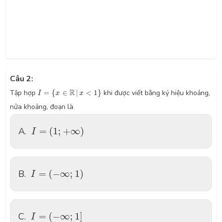
Câu 2:
I
=
{
x
∈
R
|
x
<
1
}
R
Tập hợp
=
{
∈
|
<
1
}
khi được viết bằng ký hiệu khoảng,
I
x
x
nửa khoảng, đoạn là
I
=
(
1
;
+
∞
)
A.
=
(
1
;
+
∞
)
I
I
=
(
−
∞
;
1
)
B.
=
(
−
∞
;
1
)
I
I
=
(
−
∞
;
1
]
C.
=
(
−
∞
;
1
]
I