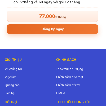
gói
6 tháng
và
60 ngày
với gói
12 tháng
.
77.000
đ/ tháng
Đăng ký ngay
GIỚI THIỆU
CHÍNH SÁCH
Về chúng tôi
Thoả thuận sử dụng
Việc làm
Chính sách bảo mật
Quảng cáo
Chính sách đổi trả
Liên hệ
DMCA
HỖ TRỢ
THEO DÕI CHÚNG TÔI