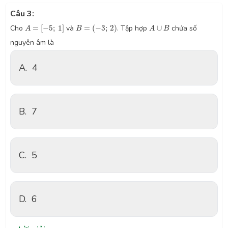
Câu 3:
A
=
[
−
5
;
1
]
B
=
(
−
3
;
2
)
A
∪
B
Cho
=
[
−
5
;
1
]
và
=
(
−
3
;
2
)
. Tập hợp
∪
chứa số
A
B
A
B
nguyên âm là
A.
4
B.
7
C.
5
D.
6