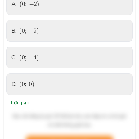
(
0
;
−
2
)
A.
(
0
;
−
2
)
(
0
;
−
5
)
B.
(
0
;
−
5
)
(
0
;
−
4
)
C.
(
0
;
−
4
)
(
0
;
0
)
D.
(
0
;
0
)
Lời giải:
Bạn cần đăng ký gói VIP để làm bài, xem đáp án và lời giải
chi tiết không giới hạn.