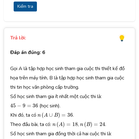
Kiểm tra
Trả lời:
Đáp án đúng: 6
Gọi A là tập hợp học sinh tham gia cuộc thi thiết kế đồ
họa trên máy tính, B là tập hợp học sinh tham gia cuộc
thi tin học văn phòng cấp trường.
Số học sinh tham gia ít nhất một cuộc thi là:
45
−
9
=
36
45
−
9
=
36
(học sinh).
n
(
A
∪
B
)
=
36
Khi đó, ta có
(
∪
)
=
36
.
n
A
B
n
(
A
)
=
18
n
(
B
)
=
24
Theo đầu bài, ta có:
(
)
=
18
,
(
)
=
24
.
n
A
n
B
Số học sinh tham gia đồng thời cả hai cuộc thi là: