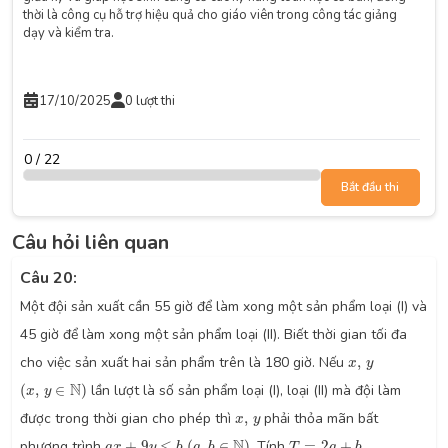
thời là công cụ hỗ trợ hiệu quả cho giáo viên trong công tác giảng
dạy và kiểm tra.
17/10/2025
0 lượt thi
0 / 22
Bắt đầu thi
Câu hỏi liên quan
Câu 20:
Một đội sản xuất cần 55 giờ để làm xong một sản phẩm loại (I) và
45 giờ để làm xong một sản phẩm loại (II). Biết thời gian tối đa
x
,
y
cho việc sản xuất hai sản phẩm trên là 180 giờ. Nếu
,
x
y
(
x
,
y
∈
N
)
N
(
,
∈
)
lần lượt là số sản phẩm loại (I), loại (II) mà đội làm
x
y
x
,
y
được trong thời gian cho phép thì
,
phải thỏa mãn bất
x
y
(
a
,
b
∈
N
)
a
x
+
9
y
≤
b
T
=
2
a
+
b
N
phương trình
+
9
≤
(
,
∈
)
. Tính
=
2
+
a
x
y
b
a
b
T
a
b