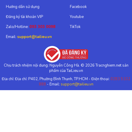
Hướng dẫn sử dụng
Facebook
Đăng ký tài khoản VIP
Youtube
Zalo/Hotline:
093 303 0098
TikTok
Email:
support@tailieu.vn
Chịu trách nhiệm nội dung: Nguyễn Công Hà. © 2026 Tracnghiem.net sản
phẩm của TaiLieu.vn
Địa chỉ: Địa chỉ: P402, Phường Bình Thạnh, TP.HCM - Điện thoại:
0283 5102
888
- Email:
support@tailieu.vn