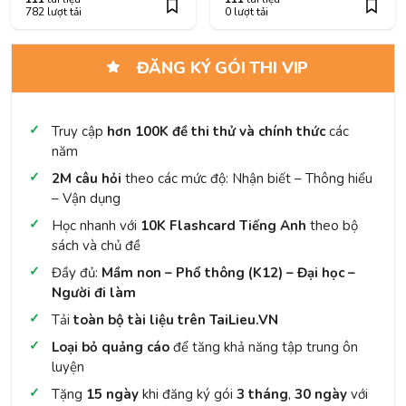
782 lượt tải
0 lượt tải
ĐĂNG KÝ GÓI THI VIP
Truy cập
hơn 100K đề thi thử và chính thức
các
năm
2M câu hỏi
theo các mức độ: Nhận biết – Thông hiểu
– Vận dụng
Học nhanh với
10K Flashcard Tiếng Anh
theo bộ
sách và chủ đề
Đầy đủ:
Mầm non – Phổ thông (K12) – Đại học –
Người đi làm
Tải
toàn bộ tài liệu trên TaiLieu.VN
Loại bỏ quảng cáo
để tăng khả năng tập trung ôn
luyện
Tặng
15 ngày
khi đăng ký gói
3 tháng
,
30 ngày
với