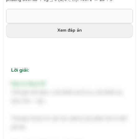
Xem đáp án
Lời giải:
Đáp án đúng: 58
Thời gian làm được x sản phẩm loại (I) và y sản phẩm loại
55
x
+
45
y
(II) là:
55
+
45
x
y
Thời gian tối đa cho việc sản xuất hai sản phẩm trên là 180
giờ nên