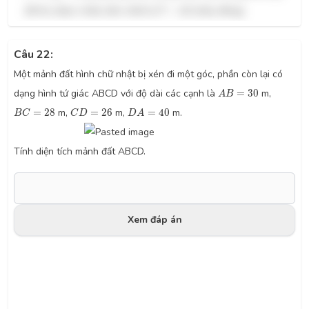
F
=
42
để thu được nhiều tiền nhất là
=
42
(triệu đồng).
F
Câu 22:
Một mảnh đất hình chữ nhật bị xén đi một góc, phần còn lại có
A
B
=
30
dạng hình tứ giác ABCD với độ dài các cạnh là
=
30
m,
A
B
B
C
=
28
C
D
=
26
D
A
=
40
=
28
m,
=
26
m,
=
40
m.
B
C
C
D
D
A
Tính diện tích mảnh đất ABCD.
Xem đáp án