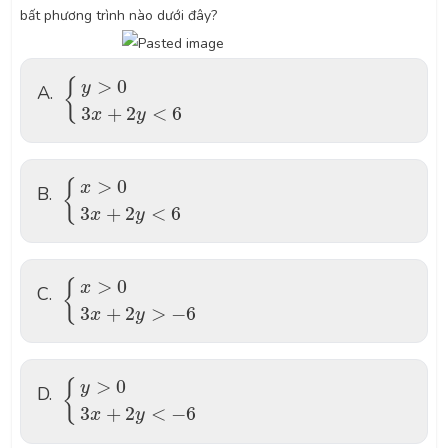
bất phương trình nào dưới đây?
{
y
>
0
3
x
+
2
y
<
6
>
0
{
y
A.
3
+
2
<
6
x
y
{
x
>
0
3
x
+
2
y
<
6
>
0
{
x
B.
3
+
2
<
6
x
y
{
x
>
0
3
x
+
2
y
>
−
6
>
0
{
x
C.
3
+
2
>
−
6
x
y
{
y
>
0
3
x
+
2
y
<
−
6
>
0
{
y
D.
3
+
2
<
−
6
x
y