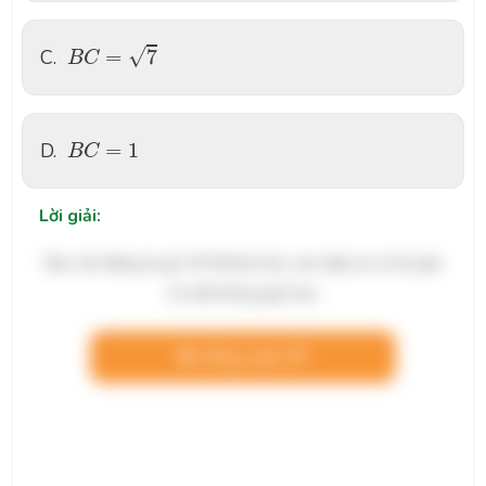
B
C
=
7
√
C.
=
7
B
C
B
C
=
1
D.
=
1
B
C
Lời giải:
Bạn cần đăng ký gói VIP để làm bài, xem đáp án và lời giải
chi tiết không giới hạn.
Nâng cấp VIP