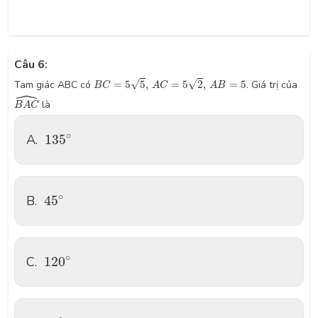
Câu 6:
B
C
=
5
5
,
A
C
=
5
2
,
A
B
=
5
√
√
Tam giác ABC có
=
5
5
,
=
5
2
,
=
5
. Giá trị của
B
C
A
C
A
B
ˆ
B
A
C
^
là
B
A
C
135
∘
∘
A.
135
45
∘
∘
B.
45
120
∘
∘
C.
120
30
∘