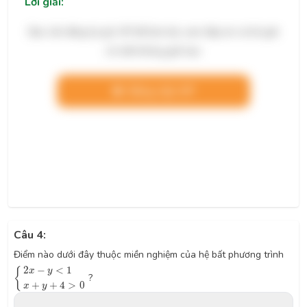
Lời giải:
Bạn cần đăng ký gói VIP để làm bài, xem đáp án và lời giải
chi tiết không giới hạn.
Nâng cấp VIP
Câu 4:
Điểm nào dưới đây thuộc miền nghiệm của hệ bất phương trình
{
2
x
−
y
<
1
x
+
y
+
4
>
0
2
−
<
1
{
x
y
?
+
+
4
>
0
x
y