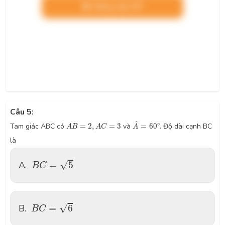
Nâng cấp VIP
Câu 5:
A
^
=
60
∘
A
B
=
2
,
A
C
=
3
^
∘
Tam giác ABC có
=
2
,
=
3
và
=
60
. Độ dài cạnh BC
A
B
A
C
A
là
B
C
=
5
√
A.
=
5
B
C
B
C
=
6
√
B.
=
6
B
C