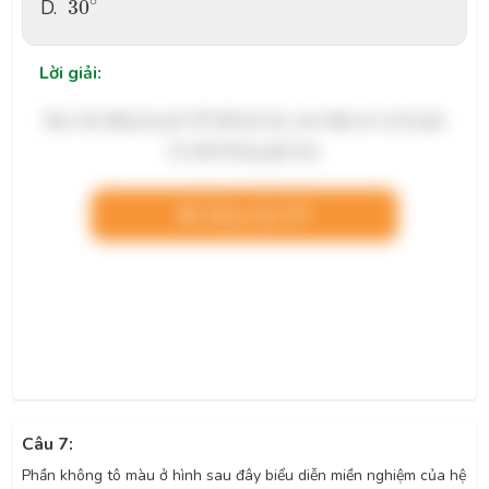
∘
D.
30
Lời giải:
Bạn cần đăng ký gói VIP để làm bài, xem đáp án và lời giải
chi tiết không giới hạn.
Nâng cấp VIP
Câu 7:
Phần không tô màu ở hình sau đây biểu diễn miền nghiệm của hệ