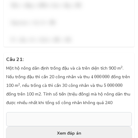
55
x
+
45
y
≤
180
⇔
11
x
+
9
y
≤
36
55
+
45
≤
180
⇔
11
+
9
≤
36
.
x
y
x
y
a
=
11
,
b
=
36
Suy ra
=
11
,
=
36
.
a
b
T
=
2
a
+
b
=
2.11
+
36
=
58
=
2
+
=
2.11
+
36
=
58
.
T
a
b
Câu 21:
2
Một hộ nông dân định trồng đậu và cà trên diện tích 900 m
.
4
000
000
Nếu trồng đậu thì cần 20 công nhân và thu
4
000
000
đồng trên
5
000
000
2
100 m
, nếu trồng cà thì cần 30 công nhân và thu
5
000
000
đồng trên 100 m2. Tính số tiền (triệu đồng) mà hộ nông dân thu
được nhiều nhất khi tổng số công nhân không quá 240
Xem đáp án