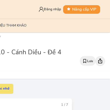
Nâng cấp VIP
Đăng nhập
LIỆU THAM KHẢO
0 - Cánh Diều - Đề 4
Lưu
i nhớ
Đáp án
1 / 7