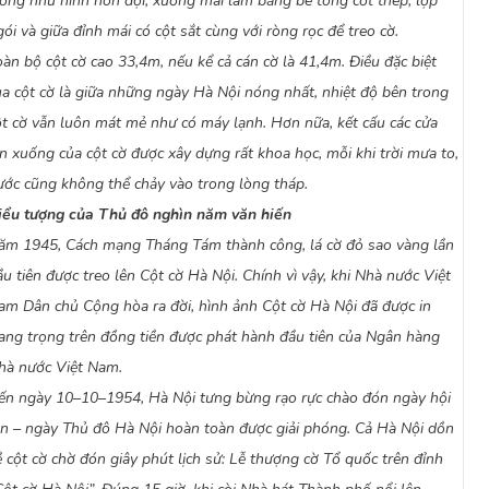
iống như hình nón đội, xương mái làm bằng bê tông cốt thép, lợp
gói và giữa đỉnh mái có cột sắt cùng với ròng rọc để treo cờ.
oàn bộ cột cờ cao 33,4m, nếu kể cả cán cờ là 41,4m. Điều đặc biệt
ủa cột cờ là giữa những ngày Hà Nội nóng nhất, nhiệt độ bên trong
ột cờ vẫn luôn mát mẻ như có máy lạnh. Hơn nữa, kết cấu các cửa
ên xuống của cột cờ được xây dựng rất khoa học, mỗi khi trời mưa to,
ước cũng không thể chảy vào trong lòng tháp.
iểu tượng của Thủ đô nghìn năm văn hiến
ăm 1945, Cách mạng Tháng Tám thành công, lá cờ đỏ sao vàng lần
ầu tiên được treo lên Cột cờ Hà Nội. Chính vì vậy, khi Nhà nước Việt
am Dân chủ Cộng hòa ra đời, hình ảnh Cột cờ Hà Nội đã được in
rang trọng trên đồng tiền được phát hành đầu tiên của Ngân hàng
hà nước Việt Nam.
ến ngày 10–10–1954, Hà Nội tưng bừng rạo rực chào đón ngày hội
ớn – ngày Thủ đô Hà Nội hoàn toàn được giải phóng. Cả Hà Nội dồn
ề cột cờ chờ đón giây phút lịch sử: Lễ thượng cờ Tổ quốc trên đỉnh