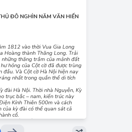
 THỦ ĐÔ
NGHÌN NĂM VĂN HIẾN
ăm 1812 vào thời Vua Gia Long
ủa Hoàng thành Thăng Long. Trải
Đáp án đúng: B
g những thăng trầm của mảnh đất
n giới thiệu về di tích lịch sử: Cột cờ Hà Nội.
hư hỏng của Cột cờ đã được trùng
an đầu. Và Cột cờ Hà Nội hiện nay
ráng nhất trong quần thể di tích
Kỳ đài Hà Nội. Thời nhà Nguyễn, Kỳ
eo trục bắc – nam, kiến trúc này
Điện Kính Thiên 500m và cách
của kỳ đài có thể quan sát cả
hành cổ.
ng trụ xếp chồng nhau, cao thót
 đã tạo những đường nét thẳng,