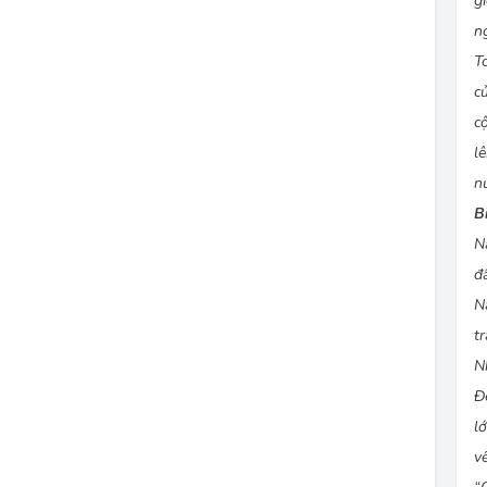
g
n
T
c
c
l
n
B
N
đ
N
t
N
Đ
l
v