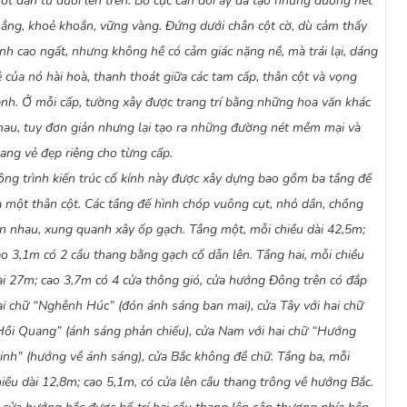
hót dần từ dưới lên trên. Bố cục cân đối ấy đã tạo những đường nét
– ngày Thủ đô Hà Nội hoàn toàn được gi
hẳng, khoẻ khoắn, vững vàng. Đứng dưới chân cột cờ, dù cảm thấy
chờ đón giây phút lịch sử: Lễ thượng cờ 
Đúng 15 giờ, khi còi Nhà hát Thành phố
ỉnh cao ngất, nhưng không hề có cảm giác nặng nề, mà trái lại, dáng
ca, cờ Tổ quốc – lá cờ đỏ sao vàng được
ẻ của nó hài hoà, thanh thoát giữa các tam cấp, thân cột và vọng
hành. Lần đầu tiên sau 9 năm kháng chi
anh. Ở mỗi cấp, tường xây được trang trí bằng những hoa văn khác
quốc lại tung bay hiên ngang trên bầu tr
Giờ đây, Cột cờ Hà Nội là một điểm du 
hau, tuy đơn giản nhưng lại tạo ra những đường nét mềm mại và
trình khám phá lịch sử đất Hà Thành. T
ang vẻ đẹp riêng cho từng cấp.
di tích Cột cờ – Bảo tàng Lịch sử Quân 
ông trình kiến trúc cổ kính này được xây dựng bao gồm ba tầng đế
2.000 du khách đến tham quan cụm di t
Việt Nam và Cột cờ Hà Nội) này. Điểm di
à một thân cột. Các tầng đế hình chóp vuông cụt, nhỏ dần, chồng
trong tuần, trừ thứ Hai và thứ Năm đón
ên nhau, xung quanh xây ốp gạch. Tầng một, mỗi chiều dài 42,5m;
Hơn 60 năm qua, gắn trên đỉnh Cột cờ 
ao 3,1m có 2 cầu thang bằng gạch cổ dẫn lên. Tầng hai, mỗi chiều
cánh tung bay trên nền trời của Thủ đô,
là niềm tự hào của dân tộc, đất nước Việ
ài 27m; cao 3,7m có 4 cửa thông gió, cửa hướng Đông trên có đắp
Được khởi công xây dựng từ năm 1805 
ai chữ “Nghênh Húc” (đón ánh sáng ban mai), cửa Tây với hai chữ
cờ Hà Nội là một trong những công trìn
Hồi Quang” (ánh sáng phản chiếu), cửa Nam với hai chữ “Hướng
Hà Nội thời bấy giờ. Đến nay, cột cờ Hà
hùng thiêng của Thủ đô, mà còn là một 
inh” (hướng về ánh sáng), cửa Bắc không đề chữ. Tầng ba, mỗi
qua của Hà Thành. Năm 1989, cột cờ Hà 
hiều dài 12,8m; cao 5,1m, có cửa lên cầu thang trông về hướng Bắc.
sử và thu hút được nhiều du khách tới t