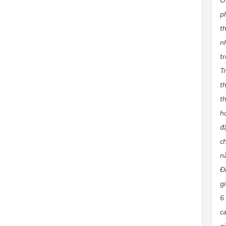
Ở
p
t
n
t
T
t
t
h
đ
c
n
Đ
g
6
c