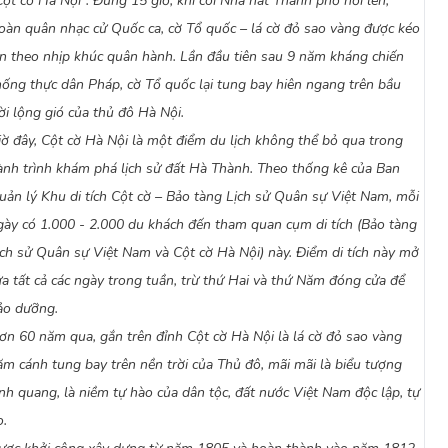
Cột cờ Hà Nội”. Đúng 15 giờ, khi còi Nhà hát Thành phố nổi lên,
oàn quân nhạc cử Quốc ca, cờ Tổ quốc – lá cờ đỏ sao vàng được kéo
ên theo nhịp khúc quân hành. Lần đầu tiên sau 9 năm kháng chiến
hống thực dân Pháp, cờ Tổ quốc lại tung bay hiên ngang trên bầu
rời lộng gió của thủ đô Hà Nội.
iờ đây, Cột cờ Hà Nội là một điểm du lịch không thể bỏ qua trong
ành trình khám phá lịch sử đất Hà Thành. Theo thống kê của Ban
uản lý Khu di tích Cột cờ – Bảo tàng Lịch sử Quân sự Việt Nam, mỗi
gày có 1.000 - 2.000 du khách đến tham quan cụm di tích (Bảo tàng
ịch sử Quân sự Việt Nam và Cột cờ Hà Nội) này. Điểm di tích này mở
ửa tất cả các ngày trong tuần, trừ thứ Hai và thứ Năm đóng cửa để
ảo dưỡng.
ơn 60 năm qua, gắn trên đỉnh Cột cờ Hà Nội là lá cờ đỏ sao vàng
ăm cánh tung bay trên nền trời của Thủ đô, mãi mãi là biểu tượng
inh quang, là niềm tự hào của dân tộc, đất nước Việt Nam độc lập, tự
o.