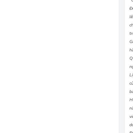
“
Đ
l
c
t
G
h
Q
n
L
c
b
H
n
v
d