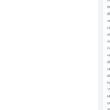
t
t
đ
v
c
n
m
C
v
l
c
d
h
“
M
c