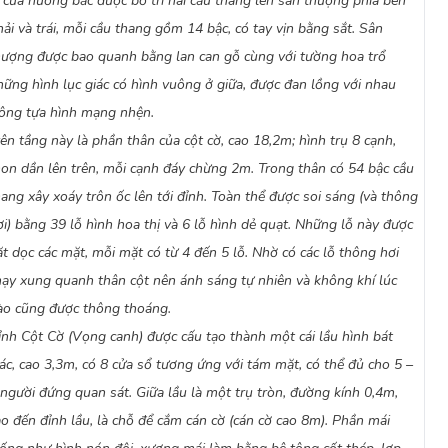
 cửa hướng bắc được bố trí hai cầu thang lên sân thượng phía bên
Lan Khanh (tổng hợp)
Câu hỏi:
Văn bản trên giới thiệu về danh 
hải và trái, mỗi cầu thang gồm 14 bậc, có tay vịn bằng sắt. Sân
nào?
hượng được bao quanh bằng lan can gỗ cùng với tường hoa trổ
hững hình lục giác có hình vuông ở giữa, được đan lồng với nhau
rông tựa hình mạng nhện.
rên tầng này là phần thân của cột cờ, cao 18,2m; hình trụ 8 cạnh,
hon dần lên trên, mỗi cạnh đáy chừng 2m. Trong thân có 54 bậc cầu
hang xây xoáy trôn ốc lên tới đỉnh. Toàn thể được soi sáng (và thông
ơi) bằng 39 lỗ hình hoa thị và 6 lỗ hình dẻ quạt. Những lỗ này được
ặt dọc các mặt, mỗi mặt có từ 4 đến 5 lỗ. Nhờ có các lỗ thông hơi
hạy xung quanh thân cột nên ánh sáng tự nhiên và không khí lúc
ào cũng được thông thoáng.
ỉnh Cột Cờ (Vọng canh) được cấu tạo thành một cái lầu hình bát
iác, cao 3,3m, có 8 cửa sổ tương ứng với tám mặt, có thể đủ cho 5 –
 người đứng quan sát. Giữa lầu là một trụ tròn, đường kính 0,4m,
ao đến đỉnh lầu, là chỗ để cắm cán cờ (cán cờ cao 8m). Phần mái