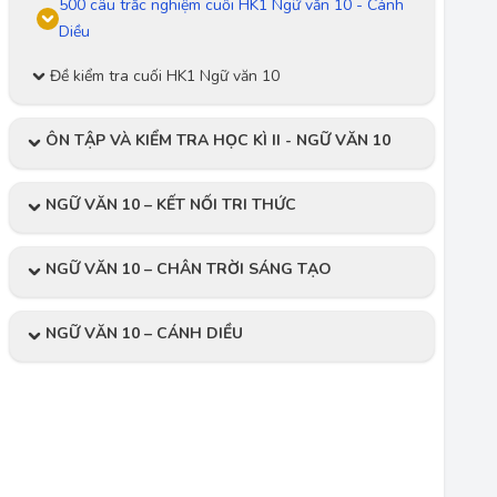
500 câu trắc nghiệm cuối HK1 Ngữ văn 10 - Cánh
Diều
Đề kiểm tra cuối HK1 Ngữ văn 10
ÔN TẬP VÀ KIỂM TRA HỌC KÌ II - NGỮ VĂN 10
NGỮ VĂN 10 – KẾT NỐI TRI THỨC
NGỮ VĂN 10 – CHÂN TRỜI SÁNG TẠO
NGỮ VĂN 10 – CÁNH DIỀU