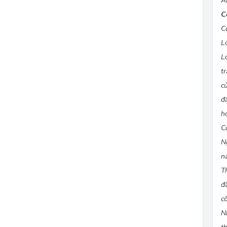
Ả
C
C
L
L
t
c
đ
h
C
N
n
T
đ
cổ
N