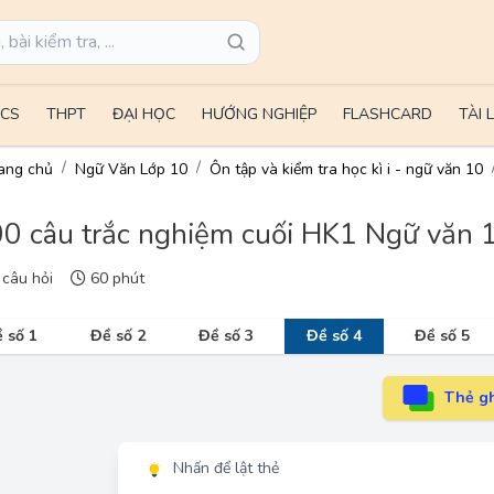
CS
THPT
ĐẠI HỌC
HƯỚNG NGHIỆP
FLASHCARD
TÀI 
ang chủ
Ngữ Văn Lớp 10
Ôn tập và kiểm tra học kì i - ngữ văn 10
0 câu trắc nghiệm cuối HK1 Ngữ văn 1
câu hỏi
60 phút
 số 1
Đề số 2
Đề số 3
Đề số 4
Đề số 5
Thẻ gh
Nhấn để lật thẻ