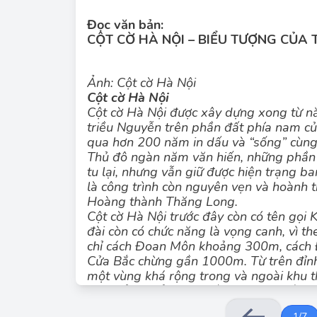
Đọc văn bản:
CỘT CỜ HÀ NỘI – BIỂU TƯỢNG CỦA
Ảnh: Cột cờ Hà Nội
Cột cờ Hà Nội
Cột cờ Hà Nội được xây dựng xong từ n
triều Nguyễn trên phần đất phía nam c
qua hơn 200 năm in dấu và “sống” cùn
Văn bản trê
Thủ đô ngàn năm văn hiến, những phần 
tu lại, nhưng vẫn giữ được hiện trạng b
là công trình còn nguyên vẹn và hoành t
Hoàng thành Thăng Long.
Cột cờ Hà Nội trước đây còn có tên gọi 
đài còn có chức năng là vọng canh, vì th
chỉ cách Đoan Môn khoảng 300m, cách 
Cửa Bắc chừng gần 1000m. Từ trên đỉnh 
một vùng khá rộng trong và ngoài khu t
Nhìn tổng thể cột cờ gồm những khối lă
dần từ dưới lên trên. Bố cục cân đối ấy
1
/
7