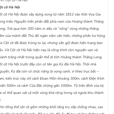
nh: Cột cờ Hà Nội
39 lỗ hình hoa thị và 6 lỗ hình dẻ quạt.
ột cờ Hà Nội
mặt, mỗi mặt có từ 4 đến 5 lỗ. Nhờ có c
ột cờ Hà Nội được xây dựng xong từ năm 1812 vào thời Vua Gia
thân cột nên ánh sáng tự nhiên và khôn
thoáng.
ong triều Nguyễn trên phần đất phía nam của Hoàng thành Thăng
Đỉnh Cột Cờ (Vọng canh) được cấu tạo th
ong. Trải qua hơn 200 năm in dấu và “sống” cùng những thăng
3,3m, có 8 cửa sổ tương ứng với tám mặ
rầm của mảnh đất Thủ đô ngàn năm văn hiến, những phần hư hỏng
quan sát. Giữa lầu là một trụ tròn, đườn
chỗ để cắm cán cờ (cán cờ cao 8m). Phầ
ủa Cột cờ đã được trùng tu lại, nhưng vẫn giữ được hiện trạng ban
xương mái làm bằng bê tông cốt thép, lợ
ầu. Và Cột cờ Hà Nội hiện nay là công trình còn nguyên vẹn và
sắt cùng với ròng rọc để treo cờ.
oành tráng nhất trong quần thể di tích Hoàng thành Thăng Long.
Toàn bộ cột cờ cao 33,4m, nếu kể cả cán
cột cờ là giữa những ngày Hà Nội nóng n
ột cờ Hà Nội trước đây còn có tên gọi Kỳ đài Hà Nội. Thời nhà
luôn mát mẻ như có máy lạnh. Hơn nữa, 
guyễn, Kỳ đài còn có chức năng là vọng canh, vì theo trục bắc –
cờ được xây dựng rất khoa học, mỗi khi 
am, kiến trúc này chỉ cách Đoan Môn khoảng 300m, cách Điện Kính
chảy vào trong lòng tháp.
Biểu tượng của Thủ đô nghìn năm văn
hiên 500m và cách Cửa Bắc chừng gần 1000m. Từ trên đỉnh của kỳ
Năm 1945, Cách mạng Tháng Tám thành 
ài có thể quan sát cả một vùng khá rộng trong và ngoài khu thành
tiên được treo lên Cột cờ Hà Nội. Chính
.
chủ Cộng hòa ra đời, hình ảnh Cột cờ Hà
đồng tiền được phát hành đầu tiên của
hìn tổng thể cột cờ gồm những khối lăng trụ xếp chồng nhau, cao
Đến ngày 10–10–1954, Hà Nội tưng bừn