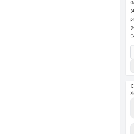
đ
(
p
(
C
C
X