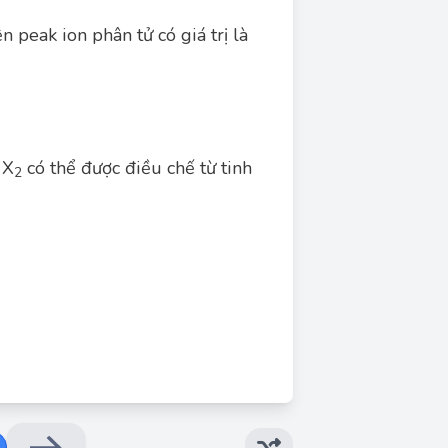
n peak ion phân tử có giá trị là
\rightarrow}X_1+X_2
}{\rightarrow}X_3+Cu+H_2O
arrow X_4+HBr
 X
có thể được điều chế từ tinh
2
Đáp án đúng: Sai, Sai, Sai, Sai