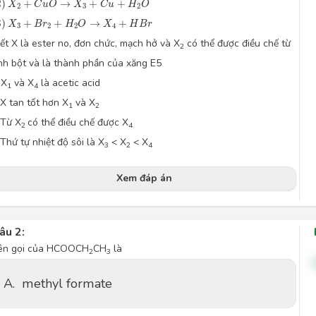
2
)
+
→
+
+
X
C
u
O
X
C
u
H
O
2
3
2
left(3\right)X_3+Br_2+H_2O\rightarrow X_4+HBr
3
)
+
+
→
+
X
B
r
H
O
X
H
B
r
3
2
2
4
iết X là ester no, đơn chức, mạch hở và X
có thể được điều chế từ
2
inh bột và là thành phần của xăng E5
.
X
và X
là acetic acid
1
4
X tan tốt hơn X
và X
1
2
Từ X
có thể điều chế được X
2
4
Thứ tự nhiệt độ sôi là X
< X
< X
3
2
4
Xem đáp án
âu 2:
ên gọi của HCOOCH
CH
là
2
3
A.
methyl formate