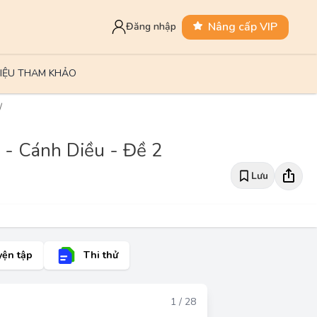
Nâng cấp VIP
Đăng nhập
LIỆU THAM KHẢO
 - Cánh Diều - Đề 2
Lưu
yện tập
Thi thử
Đáp án
1 / 28