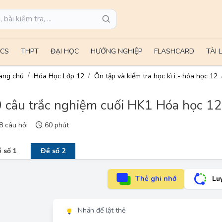
CS
THPT
ĐẠI HỌC
HƯỚNG NGHIỆP
FLASHCARD
TÀI 
ang chủ
Hóa Học Lớp 12
Ôn tập và kiểm tra học kì i - hóa học 12
 câu trắc nghiệm cuối HK1 Hóa học 12
 câu hỏi
60 phút
 số 1
Đề số 2
Thẻ ghi nhớ
Lu
Nhấn để lật thẻ