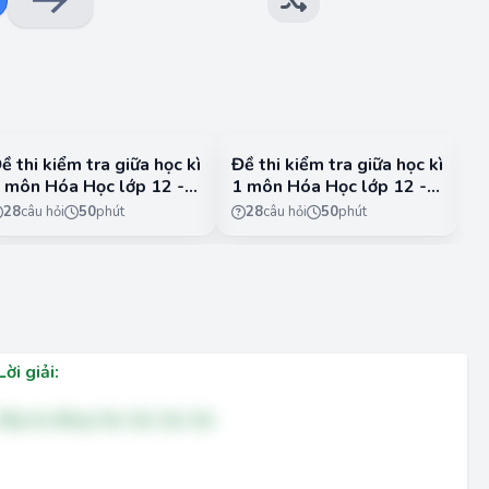
ề thi kiểm tra giữa học kì
Đề thi kiểm tra giữa học kì
Đ
 môn Hóa Học lớp 12 -
1 môn Hóa Học lớp 12 -
1
TST - Đề 3
CTST - Đề 4
K
28
câu hỏi
50
phút
28
câu hỏi
50
phút
Lời giải:
Đáp án đúng: Sai, Sai, Sai, Sai