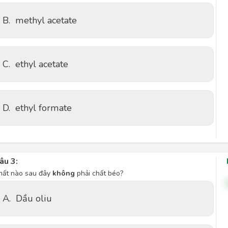
B.
methyl acetate
C.
ethyl acetate
D.
ethyl formate
âu 3:
hất nào sau đây
không
phải chất béo?
A.
Dầu oliu