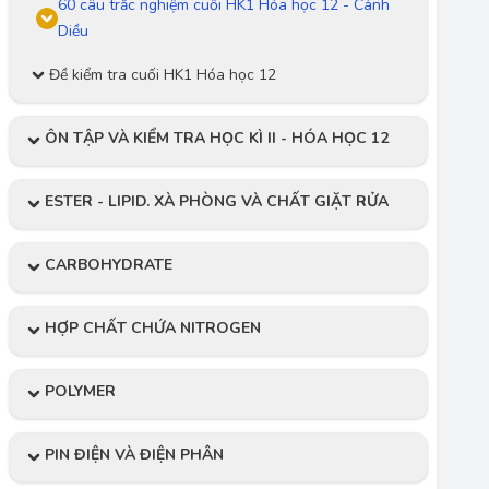
60 câu trắc nghiệm cuối HK1 Hóa học 12 - Cánh
Diều
Đề kiểm tra cuối HK1 Hóa học 12
ÔN TẬP VÀ KIỂM TRA HỌC KÌ II - HÓA HỌC 12
ESTER - LIPID. XÀ PHÒNG VÀ CHẤT GIẶT RỬA
CARBOHYDRATE
HỢP CHẤT CHỨA NITROGEN
POLYMER
PIN ĐIỆN VÀ ĐIỆN PHÂN