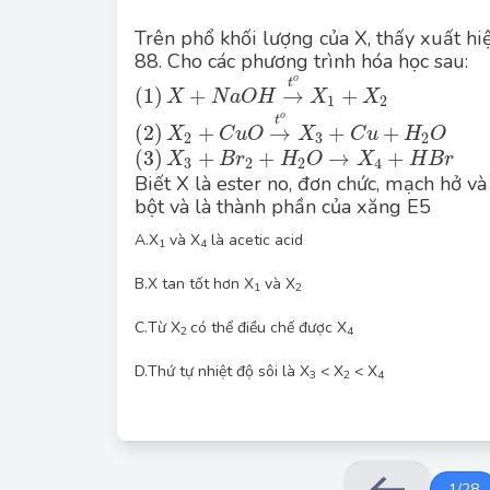
Trên phổ khối lượng của X, thấy xuất hiệ
88
. Cho các phương trình hóa học sau:
\left(1\right)X+NaOH\overset{t^o}{
o
t
(
1
)
+
→
+
X
N
a
O
H
X
X
1
2
\left(2\right)X_2+CuO\overset{t^o
o
t
(
2
)
+
→
+
+
X
C
u
O
X
C
u
H
O
2
3
2
\left(3\right)X_3+Br_2+H_2O\right
(
3
)
+
+
→
+
X
B
r
H
O
X
H
B
r
3
2
2
4
Biết X là ester no, đơn chức, mạch hở và
bột và là thành phần của xăng E5
A.
X
và X
là acetic acid
1
4
B.
X tan tốt hơn X
và X
1
2
C.
Từ X
có thể điều chế được X
2
4
D.
Thứ tự nhiệt độ sôi là X
< X
< X
3
2
4
1
/
28