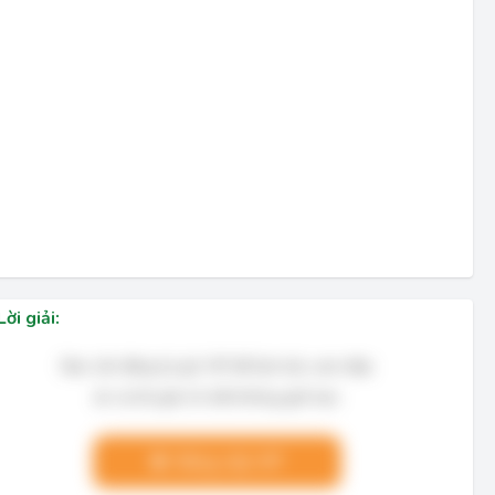
Lời giải:
Bạn cần đăng ký gói VIP để làm bài, xem đáp
án và lời giải chi tiết không giới hạn.
Nâng cấp VIP