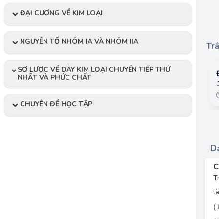
ĐẠI CƯƠNG VỀ KIM LOẠI
NGUYÊN TỐ NHÓM IA VÀ NHÓM IIA
Trắ
SƠ LƯỢC VỀ DÃY KIM LOẠI CHUYỂN TIẾP THỨ
NHẤT VÀ PHỨC CHẤT
CHUYÊN ĐỀ HỌC TẬP
Da
C
T
l
\
(
\