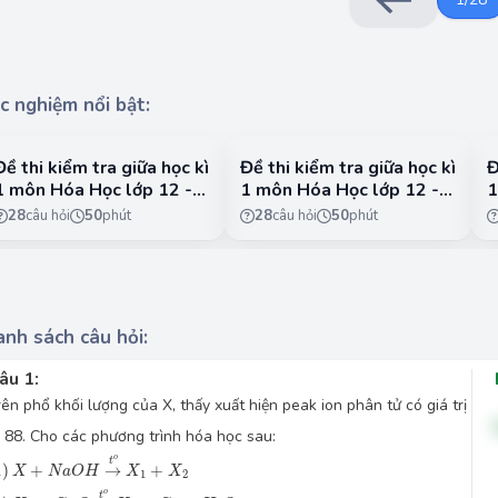
c nghiệm nổi bật:
Đề thi kiểm tra giữa học kì
Đề thi kiểm tra giữa học kì
Đ
1 môn Hóa Học lớp 12 -
1 môn Hóa Học lớp 12 -
1
CTST - Đề 1
CTST - Đề 2
C
28
câu hỏi
50
phút
28
câu hỏi
50
phút
nh sách câu hỏi:
âu 1:
rên phổ khối lượng của X, thấy xuất hiện peak ion phân tử có giá trị
à 88
. Cho các phương trình hóa học sau:
left(1\right)X+NaOH\overset{t^o}{\rightarrow}X_1+X_2
o
t
1
)
+
→
+
X
N
a
O
H
X
X
1
2
left(2\right)X_2+CuO\overset{t^o}{\rightarrow}X_3+Cu+H_2O
o
t