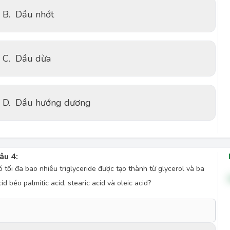
B.
Dầu nhớt
C.
Dầu dừa
D.
Dầu hướng dương
âu 4:
ó tối đa bao nhiêu triglyceride được tạo thành từ glycerol và ba
id béo palmitic acid, stearic acid và oleic acid?