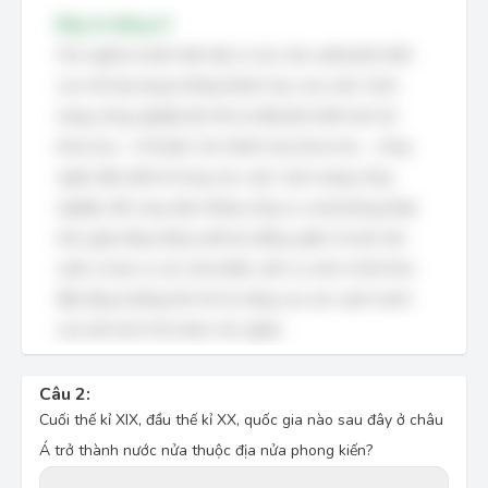
Đáp án đúng: D
Chủ nghĩa tư bản hiện đại có sức sản xuất phát triển
cao nhờ áp dụng những thành tựu của cuộc Cách
mạng công nghiệp lần thứ tư để phát triển kinh tế,
khoa học – kĩ thuật. Các thành tựu khoa học – công
nghệ, đặc biệt là trong các cuộc cách mạng công
nghiệp, đã cung cấp những công cụ và phương pháp
mới, giúp tăng năng suất lao động, giảm chi phí sản
xuất, và tạo ra các sản phẩm, dịch vụ mới, từ đó thúc
đẩy tăng trưởng kinh tế và nâng cao sức cạnh tranh
của nền kinh tế tư bản chủ nghĩa.
Câu 2:
Cuối thế kỉ XIX, đầu thế kỉ XX, quốc gia nào sau đây ở châu
Á trở thành nước nửa thuộc địa nửa phong kiến?