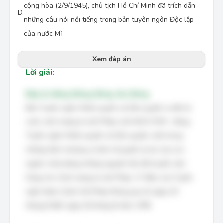
cộng hòa (2/9/1945), chủ tịch Hồ Chí Minh đã trích dẫn
D.
những câu nói nổi tiếng trong bản tuyên ngôn Độc lập
của nước Mĩ
Xem đáp án
Lời giải:
Đáp án đúng: Đúng, Đúng, Sai, Đúng
Bản Tuyên ngôn Nhân quyền và Dân quyền ra đời từ
cuộc cách mạng tư sản Pháp cuối thế kỉ XVIII – đúng.
Tuyên ngôn Nhân quyền và Dân quyền, một trong
những hiến chương cơ bản về quyền tự do của con
người, chứa đựng những nguyên tắc đã truyền cảm
hứng cho Cách mạng tư sản Pháp. 17 điều của Tuyên
ngôn được Quốc hội Pháp thông qua từ ngày 20
tháng 8 đến ngày 26 tháng 8 năm 1789.