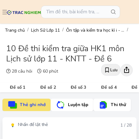
Trang chủ
Lịch Sử Lớp 11
Ôn tập và kiểm tra học kì i - lịch sử 11
10 Đề thi kiểm tra giữa HK1 môn
Lịch sử lớp 11 - KNTT - Đề 6
Lưu
28 câu hỏi
60 phút
Đề số 1
Đề số 2
Đề số 3
Đề số 4
Đề 
Thẻ ghi nhớ
Luyện tập
Thi thử
Nhấn để lật thẻ
Đáp án
1 / 28