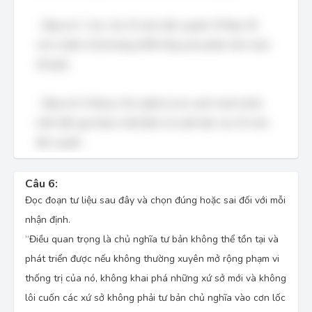
- Đáp án C: Sai. Các tổ chức độc quyền ở Pháp, Mĩ,
Anh chiếm tỉ lệ khoảng 50% tổng sản phẩm trên toàn
thế giới.
- Đáp án D: Đúng. Chủ nghĩa tự do cạnh tranh phát
triển đến giai đoạn nhất định sẽ xuất hiện các tổ chức
độc quyền.
Câu 6:
Đọc đoạn tư liệu sau đây và chọn đúng hoặc sai đối với mỗi
nhận định.
“Điều quan trọng là chủ nghĩa tư bản không thể tồn tại và
phát triển được nếu không thường xuyên mở rộng phạm vi
thống trị của nó, không khai phá những xứ sở mới và không
lôi cuốn các xứ sở không phải tư bản chủ nghĩa vào cơn lốc