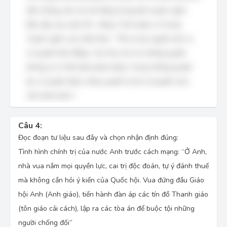
dẫn những câu nói nổi tiếng trong bản tuyên ngôn
Độc lập của nước Mĩ – đúng. Trích đoạn có trong
Tuyên ngôn của Việt Nam: “Tất cả mọi người sinh ra
có quyền bình đẳng. Tạo hóa cho họ những quyền
không ai có thể xâm phạm được; trong những quyền
ấy, có quyền được sống, quyền tự do và quyền mưu
cầu hạnh phúc”.
Câu 4:
Đọc đoạn tư liệu sau đây và chọn nhận định đúng:
Tình hình chính trị của nước Anh trước cách mạng: “Ở Anh,
nhà vua nắm mọi quyền lực, cai trị độc đoán, tự ý đánh thuế
mà không cần hỏi ý kiến của Quốc hội. Vua đứng đầu Giáo
hội Anh (Anh giáo), tiến hành đàn áp các tín đồ Thanh giáo
(tôn giáo cải cách), lập ra các tòa án để buộc tội những
người chống đối”