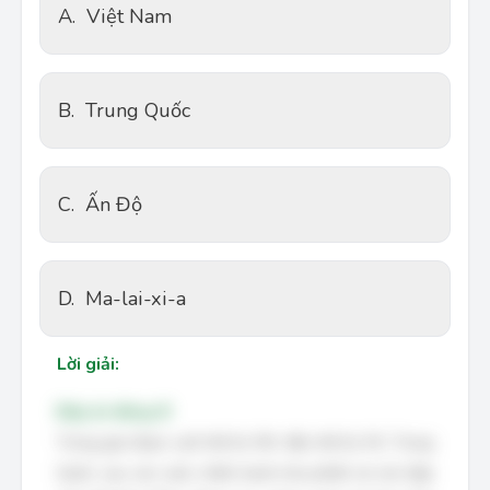
A.
Việt Nam
B.
Trung Quốc
C.
Ấn Độ
D.
Ma-lai-xi-a
Lời giải:
Đáp án đúng: B
Trong giai đoạn cuối thế kỷ XIX, đầu thế kỷ XX, Trung
Quốc, sau các cuộc chiến tranh nha phiến và các hiệp