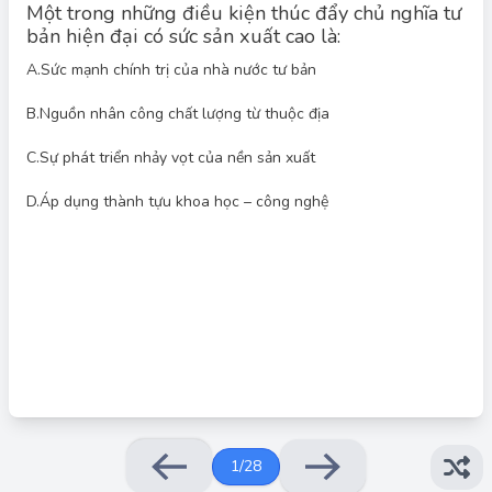
Một trong những điều kiện thúc đẩy chủ nghĩa tư
bản hiện đại có sức sản xuất cao là:
A.
Sức mạnh chính trị của nhà nước tư bản
Đáp án đúng: E
B.
Nguồn nhân công chất lượng từ thuộc địa
Chủ nghĩa tư bản hiện đại có sức sản xuất phát triển cao nhờ
áp dụng những thành tựu của cuộc Cách mạng công nghiệp
C.
Sự phát triển nhảy vọt của nền sản xuất
lần thứ tư để phát triển kinh tế, khoa học – kĩ thuật. Các thành
tựu khoa học – công nghệ, đặc biệt là trong các cuộc cách
mạng công nghiệp, đã cung cấp những công cụ và phương
D.
Áp dụng thành tựu khoa học – công nghệ
pháp mới, giúp tăng năng suất lao động, giảm chi phí sản xuất,
và tạo ra các sản phẩm, dịch vụ mới, từ đó thúc đẩy tăng trưởng
kinh tế và nâng cao sức cạnh tranh của nền kinh tế tư bản chủ
nghĩa.
1
/
28