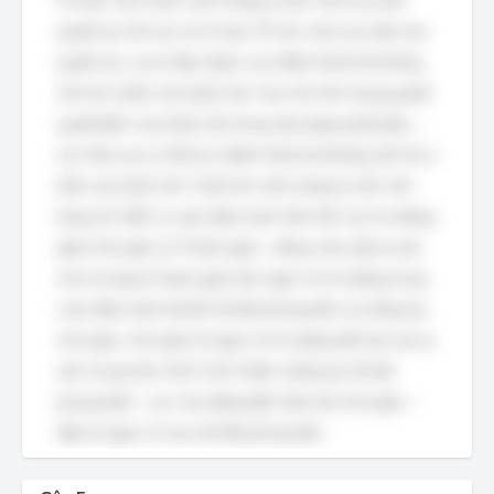
Ở nước Anh trước cách mạng tư sản, nhà vua nắm
quyền lực tối cao và vô hạn. Ở Anh, nhà vua nắm mọi
quyền lực, cai trị độc đoán, tự ý đánh thuế mà không
cần hỏi ý kiến của Quốc hội. Vua Anh tôn trọng quyền
quyết định của Quốc hội trong xây dựng luật pháp –
sai. Nhà vua có thể tự ý đánh thuế mà không cần hỏi ý
kiến của Quốc hội. Trước khi cách mạng tư sản Anh
bùng nổ, diễn ra cuộc đấu tranh trên lĩnh vực tư tưởng
giữa Anh giáo và Thanh giáo – đúng. Giai cấp tư sản
Anh sử dụng Thanh giáo làm ngọn cờ tư tưởng trong
cuộc đấu tranh lật đổ chế độ phong kiến và chống lại
Anh giáo. Anh giáo là ngọn cờ tư tưởng tiến bộ của tư
sản và quý tộc mới ở Anh nhằm chống lại chế độ
phong kiến – sai. Vua đứng đầu Giáo hội Anh giáo –
đây là ngọn cờ của chế độ phong kiến.