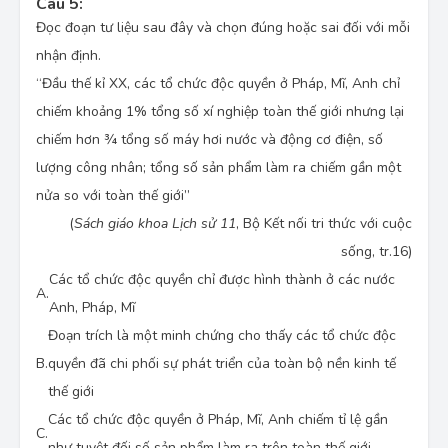
Câu 5:
Đọc đoạn tư liệu sau đây và chọn đúng hoặc sai đối với mỗi
nhận định.
“Đầu thế kỉ XX, các tổ chức độc quyền ở Pháp, Mĩ, Anh chỉ
chiếm khoảng 1% tổng số xí nghiệp toàn thế giới nhưng lại
chiếm hơn ¾ tổng số máy hơi nước và động cơ điện, số
lượng công nhân; tổng số sản phẩm làm ra chiếm gần một
nửa so với toàn thế giới”
(
Sách giáo khoa Lịch sử 11
, Bộ Kết nối tri thức với cuộc
sống, tr.16)
Các tổ chức độc quyền chỉ được hình thành ở các nước
A.
Anh, Pháp, Mĩ
Đoạn trích là một minh chứng cho thấy các tổ chức độc
B.
quyền đã chi phối sự phát triển của toàn bộ nền kinh tế
thế giới
Các tổ chức độc quyền ở Pháp, Mĩ, Anh chiếm tỉ lệ gần
C.
như tuyệt đối số sản phẩm làm ra trên toàn thế giới