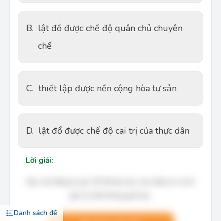
B.
lật đổ được chế độ quân chủ chuyên
chế
C.
thiết lập được nền cộng hòa tư sản
D.
lật đổ được chế độ cai trị của thực dân
Lời giải:
Bạn cần đăng ký gói VIP để làm bài, xem đáp án và lời
giải chi tiết không giới hạn.
Danh sách đề