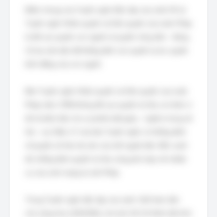
Điểm chung của Tuyên ngôn Độc lập của nước Mĩ và
Tuyên ngôn Nhân quyền và Dân quyền của nước Pháp
là đề cao quyền con người và quyền công dân – đúng.
Cả hai văn kiện đề khẳng định các quyền tự do, quyền
bình đẳng của con người.
Bản Tuyên ngôn Nhân quyền và Dân quyền của nước
Pháp năm 1789 không đề cao quyền tư hữu cá nhân vì
đó là biểu hiện cho sự phân biệt giàu – nghèo trong xã
hội – sai. Điều 17 của bản Tuyên ngôn có khẳng định
về quyền sở hữu tài sản của mỗi người dân. Bên cạnh
đó, khẳng định quyền tư hữu cũng phù hợp với nhiệm
vụ của cách mạng tư sản Pháp.
Trong Tuyên ngôn độc lập của nước Việt Nam dân
chủ cộng hòa (2/9/1945), chủ tịch Hồ Chí Minh đã trích