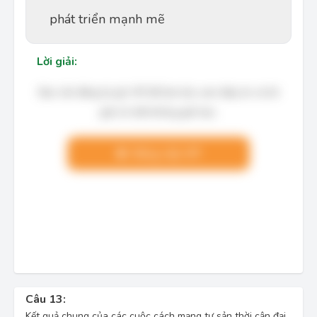
phát triển mạnh mẽ
Lời giải:
Bạn cần đăng ký gói VIP để làm bài, xem đáp án và lời
giải chi tiết không giới hạn.
Nâng cấp VIP
Câu 13:
Kết quả chung của các cuộc cách mạng tư sản thời cận đại