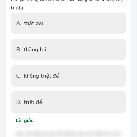
là đều
A.
thất bại
B.
thắng lợi
C.
không triệt để
D.
triệt để
Lời giải:
Bạn cần đăng ký gói VIP để làm bài, xem đáp án và lời