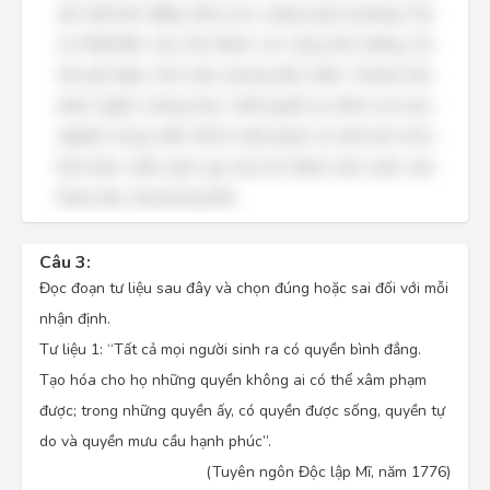
ước bất bình đẳng, đã bị các cường quốc phương Tây
và Nhật Bản chia cắt thành các vùng ảnh hưởng. Dù
vẫn giữ được nhà nước phong kiến (triều Thanh) trên
danh nghĩa, nhưng thực chất quyền lực đã bị xói mòn
nghiêm trọng, lãnh thổ bị xâm phạm và nền kinh tế bị
khai thác, biến quốc gia này trở thành một nước nửa
thuộc địa, nửa phong kiến.
Câu 3:
Đọc đoạn tư liệu sau đây và chọn đúng hoặc sai đối với mỗi
nhận định.
Tư liệu 1: “Tất cả mọi người sinh ra có quyền bình đẳng.
Tạo hóa cho họ những quyền không ai có thể xâm phạm
được; trong những quyền ấy, có quyền được sống, quyền tự
do và quyền mưu cầu hạnh phúc”.
(Tuyên ngôn Độc lập Mĩ, năm 1776)