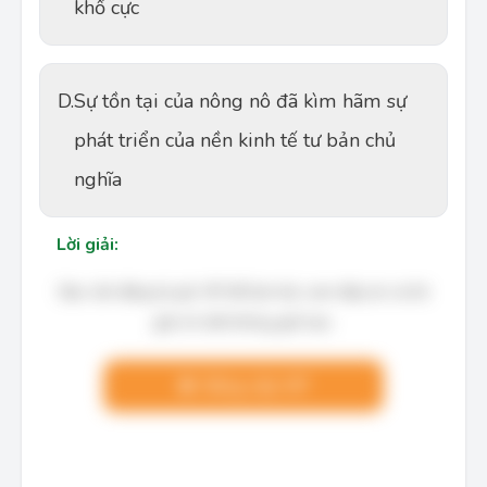
khổ cực
D.
Sự tồn tại của nông nô đã kìm hãm sự
phát triển của nền kinh tế tư bản chủ
nghĩa
Lời giải:
Bạn cần đăng ký gói VIP để làm bài, xem đáp án và lời
giải chi tiết không giới hạn.
Nâng cấp VIP