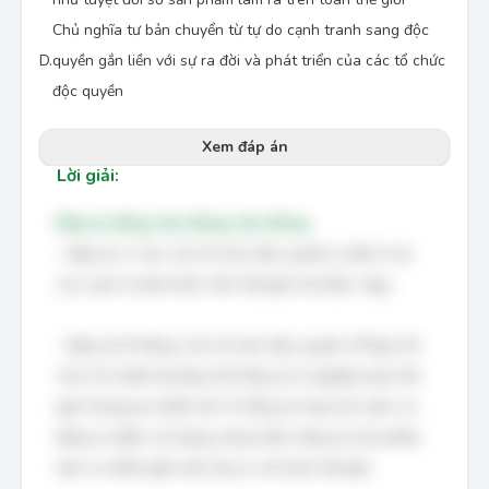
Chủ nghĩa tư bản chuyển từ tự do cạnh tranh sang độc
D.
quyền gắn liền với sự ra đời và phát triển của các tổ chức
độc quyền
Xem đáp án
Lời giải:
Đáp án đúng: Sai, Đúng, Sai, Đúng
- Đáp án A: Sai. Các tổ chức độc quyền ra đời ở các
các nước tư bản khác trên thế giới như Đức, Nga.
- Đáp án B: Đúng. Các tổ chức độc quyền ở Pháp, Mĩ,
Anh chỉ chiếm khoảng 1% tổng số xí nghiệp toàn thế
giới nhưng lại chiếm hơn ¾ tổng số máy hơi nước và
động cơ điện, số lượng công nhân; tổng số sản phẩm
làm ra chiếm gần một nửa so với toàn thế giới.