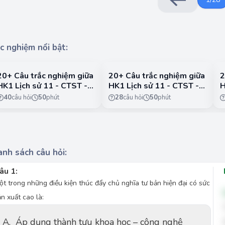
c nghiệm nổi bật:
20+ Câu trắc nghiệm giữa
20+ Câu trắc nghiệm giữa
2
HK1 Lịch sử 11 - CTST -
HK1 Lịch sử 11 - CTST -
H
Đề 1
Đề 2
Đ
40
câu hỏi
50
phút
28
câu hỏi
50
phút
nh sách câu hỏi:
âu 1:
ột trong những điều kiện thúc đẩy chủ nghĩa tư bản hiện đại có sức
ản xuất cao là:
A.
Áp dụng thành tựu khoa học – công nghệ