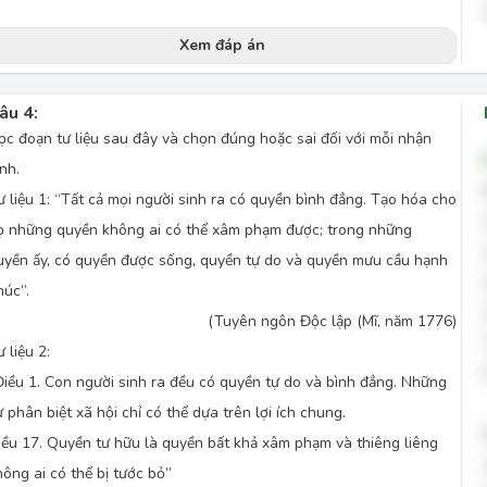
Xem đáp án
âu 4:
ọc đoạn tư liệu sau đây và chọn đúng hoặc sai đối với mỗi nhận
nh.
 liệu 1:
“Tất cả mọi người sinh ra có quyền bình đẳng. Tạo hóa cho
ọ những quyền không ai có thể xâm phạm được; trong những
uyền ấy, có quyền được sống, quyền tự do và quyền mưu cầu hạnh
húc”.
(Tuyên ngôn Độc lập (Mĩ, năm 1776)
 liệu 2:
Điều 1. Con người sinh ra đều có quyền tự do và bình đẳng. Những
ự phân biệt xã hội chỉ có thể dựa trên lợi ích chung.
iều 17. Quyền tư hữu là quyền bất khả xâm phạm và thiêng liêng
hông ai có thể bị tước bỏ”