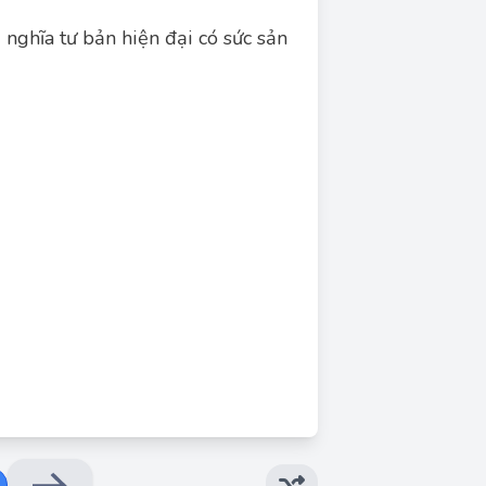
nghĩa tư bản hiện đại có sức sản
Đáp án đúng: B
t triển cao nhờ áp dụng những thành tựu của
 để phát triển kinh tế, khoa học – kĩ thuật.