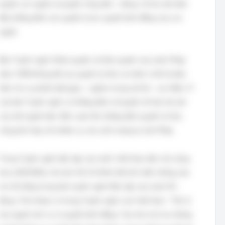
quyền con người và quyền công dân – đúng. Cả hai văn kiện
đều khẳng định các quyền tự do, quyền bình đẳng của con
người.
Bản Tuyên ngôn Nhân quyền và Dân quyền của nước Pháp
năm 1789 không đề cao quyền tư hữu cá nhân vì đó là biểu
hiện cho sự phân biệt giàu – nghèo trong xã hội – sai. Điều 17
của bản Tuyên ngôn có khẳng định về quyền sở hữu tài sản
của mỗi người dân. Bên cạnh đó, khẳng định quyền tư hữu
cũng phù hợp với nhiệm vụ của cách mạng tư sản Pháp.
Trong Tuyên ngôn độc lập của nước Việt Nam dân chủ cộng
hòa (2/9/1945), chủ tịch Hồ Chí Minh đã trích dẫn những câu
nói nổi tiếng trong bản tuyên ngôn Độc lập của nước Mĩ –
đúng. Trích đoạn có trong Tuyên ngôn của Việt Nam: “Tất cả
mọi người sinh ra có quyền bình đẳng. Tạo hóa cho họ những