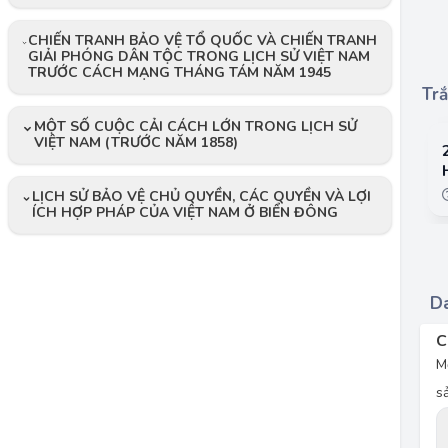
CHIẾN TRANH BẢO VỆ TỔ QUỐC VÀ CHIẾN TRANH
GIẢI PHÓNG DÂN TỘC TRONG LỊCH SỬ VIỆT NAM
TRƯỚC CÁCH MẠNG THÁNG TÁM NĂM 1945
Trắ
MỘT SỐ CUỘC CẢI CÁCH LỚN TRONG LỊCH SỬ
VIỆT NAM (TRƯỚC NĂM 1858)
LỊCH SỬ BẢO VỆ CHỦ QUYỀN, CÁC QUYỀN VÀ LỢI
ÍCH HỢP PHÁP CỦA VIỆT NAM Ở BIỂN ĐÔNG
Da
C
M
s