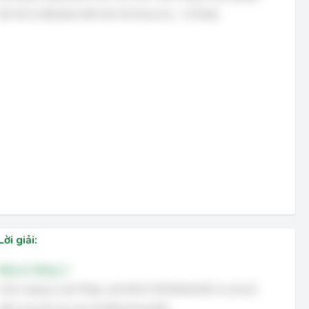
lần thứ tư để phát triển kinh tế, khoa học – kĩ thuật.
Lời giải:
Đáp án đúng: C
Cách mạng tư sản Pháp cuối thế kỉ XVIII đã lật đổ và xóa bỏ
được mọi tàn dư của chế độ phong kiến.