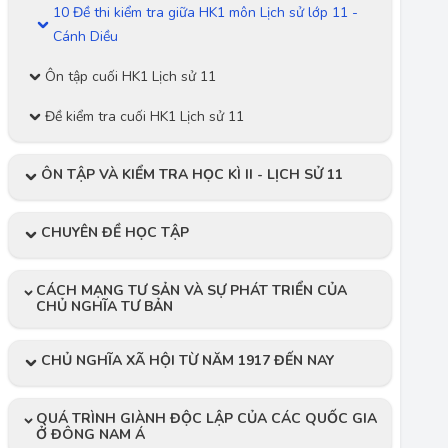
10 Đề thi kiểm tra giữa HK1 môn Lịch sử lớp 11 -
Cánh Diều
Ôn tập cuối HK1 Lịch sử 11
Đề kiểm tra cuối HK1 Lịch sử 11
ÔN TẬP VÀ KIỂM TRA HỌC KÌ II - LỊCH SỬ 11
CHUYÊN ĐỀ HỌC TẬP
CÁCH MẠNG TƯ SẢN VÀ SỰ PHÁT TRIỂN CỦA
CHỦ NGHĨA TƯ BẢN
CHỦ NGHĨA XÃ HỘI TỪ NĂM 1917 ĐẾN NAY
QUÁ TRÌNH GIÀNH ĐỘC LẬP CỦA CÁC QUỐC GIA
Ở ĐÔNG NAM Á