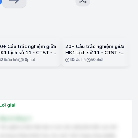
0+ Câu trắc nghiệm giữa
20+ Câu trắc nghiệm giữa
2
K1 Lịch sử 11 - CTST -
HK1 Lịch sử 11 - CTST -
H
ề 3
Đề 4
Đ
26
câu hỏi
50
phút
40
câu hỏi
50
phút
Lời giải:
Đáp án đúng: A
Chủ nghĩa tư bản hiện đại có sức sản xuất phát triển cao nhờ
áp dụng những thành tựu của cuộc Cách mạng công nghiệp