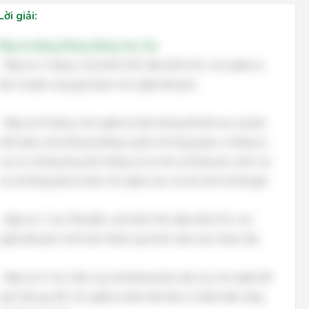
Lời giải:
Đáp án đúng: Đúng, Đúng, Sai, Sai
- Đáp án A: Đúng. Cuối thế kỉ XIX, đầu thế kỉ XX, chủ nghĩa tư
bản chuyển sang giai đoạn chủ nghĩa đế quốc.
- Đáp án B: Đúng. Chủ nghĩa tư bản không thể tồn tại và phát
triển được nếu không thường xuyên mở rộng phạm vi thống trị
của nó, không khai phá những xứ sở mới và không lôi cuốn các
xứ sở không phải tư bản chủ nghĩa vào cơn lốc kinh tế thế giới.
- Đáp án C: Sai. Phải đến cuối thế kỉ XIX, đầu thế kỉ XX, chủ
nghĩa đế quốc mới hoàn thành quá trình xâm lược thuộc địa.
- Đáp án D: Sai. Hiện nay, hệ thống thuộc địa của chủ nghĩa đế
quốc đã sụp đổ, chủ nghĩa tư bản hiện đại có nhiều tiềm năng