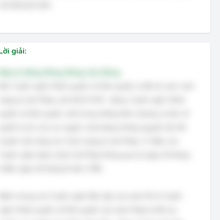
mới để phát triển.
Lời giải:
Đáp án đúng: Đúng, Đúng, Sai, Đúng
Bản Tuyên ngôn Nhân quyền và Dân quyền ra đời từ cuộc cách
mạng tư sản Pháp cuối thế kỉ XVIII – đúng. Tuyên ngôn Nhân
quyền và Dân quyền, một trong những hiến chương cơ bản về
quyền tự do của con người, chứa đựng những nguyên tắc đã
truyền cảm hứng cho Cách mạng tư sản Pháp. 17 điều của
Tuyên ngôn được Quốc hội Pháp thông qua từ ngày 20 tháng
8 đến ngày 26 tháng 8 năm 1789.
Điểm chung của Tuyên ngôn Độc lập của nước Mĩ và Tuyên
ngôn Nhân quyền và Dân quyền của nước Pháp là đề cao