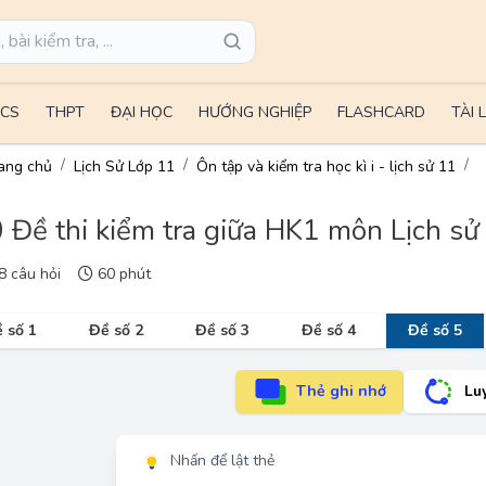
CS
THPT
ĐẠI HỌC
HƯỚNG NGHIỆP
FLASHCARD
TÀI 
ang chủ
Lịch Sử Lớp 11
Ôn tập và kiểm tra học kì i - lịch sử 11
 Đề thi kiểm tra giữa HK1 môn Lịch sử
 câu hỏi
60 phút
 số 1
Đề số 2
Đề số 3
Đề số 4
Đề số 5
Thẻ ghi nhớ
Lu
Nhấn để lật thẻ