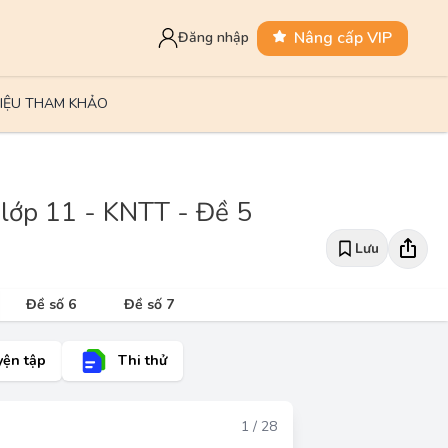
Nâng cấp VIP
Đăng nhập
LIỆU THAM KHẢO
 lớp 11 - KNTT - Đề 5
Lưu
Đề số 6
Đề số 7
yện tập
Thi thử
Đáp án
1 / 28