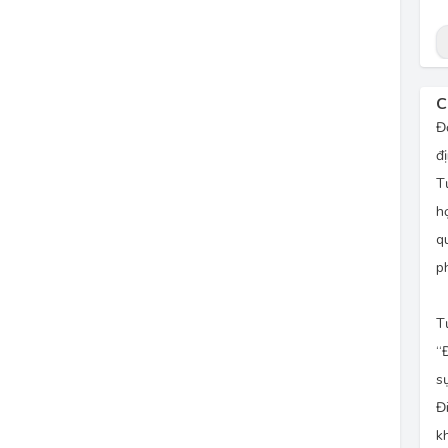
C
Đ
đị
Tư
h
q
p
Tư
“
s
Đ
k