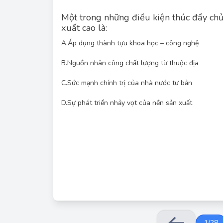
Một trong những điều kiện thúc đẩy chủ 
xuất cao là:
A.
Áp dụng thành tựu khoa học – công nghệ
B.
Nguồn nhân công chất lượng từ thuộc địa
C.
Sức mạnh chính trị của nhà nước tư bản
Chủ nghĩa tư bản hiện đại có sức sản xuất phá
D.
Sự phát triển nhảy vọt của nền sản xuất
cuộc Cách mạng công nghiệp lần thứ tư
1
/
28