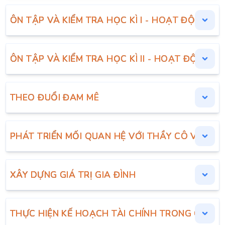
ÔN TẬP VÀ KIỂM TRA HỌC KÌ I - HOẠT ĐỘNG TR
ÔN TẬP VÀ KIỂM TRA HỌC KÌ II - HOẠT ĐỘNG T
THEO ĐUỔI ĐAM MÊ
PHÁT TRIỂN MỐI QUAN HỆ VỚI THẦY CÔ VÀ CÁ
XÂY DỰNG GIÁ TRỊ GIA ĐÌNH
THỰC HIỆN KẾ HOẠCH TÀI CHÍNH TRONG CUỘC