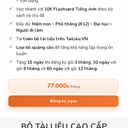
– Vận dụng
Học nhanh với
10K Flashcard Tiếng Anh
theo bộ
sách và chủ đề
Đầy đủ:
Mầm non – Phổ thông (K12) – Đại học –
Người đi làm
Tải
toàn bộ tài liệu trên TaiLieu.VN
Loại bỏ quảng cáo
để tăng khả năng tập trung ôn
luyện
Tặng
15 ngày
khi đăng ký gói
3 tháng
,
30 ngày
với
gói
6 tháng
và
60 ngày
với gói
12 tháng
.
77.000
đ/ tháng
Đăng ký ngay
BỘ TÀI LIỆU CAO CẤP