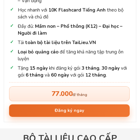
– Vận dụng
Học nhanh với
10K Flashcard Tiếng Anh
theo bộ
sách và chủ đề
Đầy đủ:
Mầm non – Phổ thông (K12) – Đại học –
Người đi làm
Tải
toàn bộ tài liệu trên TaiLieu.VN
Loại bỏ quảng cáo
để tăng khả năng tập trung ôn
luyện
Tặng
15 ngày
khi đăng ký gói
3 tháng
,
30 ngày
với
gói
6 tháng
và
60 ngày
với gói
12 tháng
.
77.000
đ/ tháng
Đăng ký ngay
BỘ TÀI LIỆU CAO CẤP