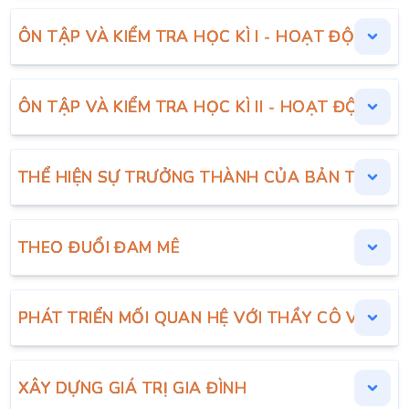
ÔN TẬP VÀ KIỂM TRA HỌC KÌ I - HOẠT ĐỘNG TR
ÔN TẬP VÀ KIỂM TRA HỌC KÌ II - HOẠT ĐỘNG T
THỂ HIỆN SỰ TRƯỞNG THÀNH CỦA BẢN THÂN
THEO ĐUỔI ĐAM MÊ
PHÁT TRIỂN MỐI QUAN HỆ VỚI THẦY CÔ VÀ CÁ
XÂY DỰNG GIÁ TRỊ GIA ĐÌNH