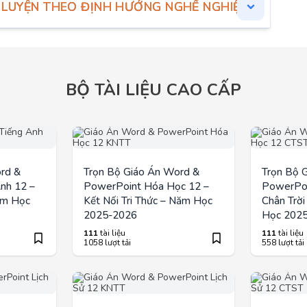
 LUYỆN THEO ĐỊNH HƯỚNG NGHỀ NGHIỆP
BỘ TÀI LIỆU CAO CẤP
rd &
Trọn Bộ Giáo Án Word &
Trọn Bộ 
nh 12 –
PowerPoint Hóa Học 12 –
PowerPoi
ăm Học
Kết Nối Tri Thức – Năm Học
Chân Trờ
2025-2026
Học 202
111
tài liệu
111
tài liệu
1058 lượt tải
558 lượt tải