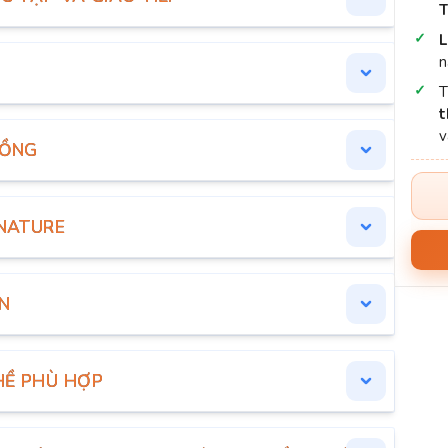
T
L
n
t
ĐỒNG
NATURE
N
HỀ PHÙ HỢP