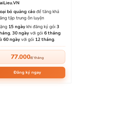
aiLieu.VN
oại bỏ quảng cáo
để tăng khả
ăng tập trung ôn luyện
Tặng
15 ngày
khi đăng ký gói
3
háng
,
30 ngày
với gói
6 tháng
và
60 ngày
với gói
12 tháng
.
77.000
đ/ tháng
Đăng ký ngay