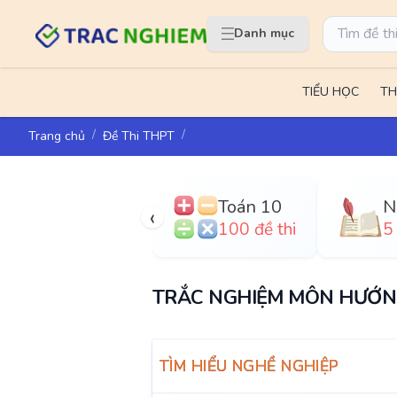
Danh mục
TIỂU HỌC
TH
Trang chủ
Đề Thi THPT
Toán 10
‹
100 đề thi
5 
TRẮC NGHIỆM MÔN HƯỚNG
TÌM HIỂU NGHỀ NGHIỆP