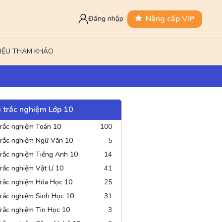
Nâng cấp VIP
Đăng nhập
LIỆU THAM KHẢO
i trắc nghiệm Lớp 10
Vật Lí 10
Hóa Học 10
Sinh 
đề thi
25 đề thi
31 đề thi
rắc nghiệm Toán 10
100
rắc nghiệm Ngữ Văn 10
5
rắc nghiệm Tiếng Anh 10
14
rắc nghiệm Vật Lí 10
41
rắc nghiệm Hóa Học 10
25
rắc nghiệm Sinh Học 10
31
rắc nghiệm Tin Học 10
3