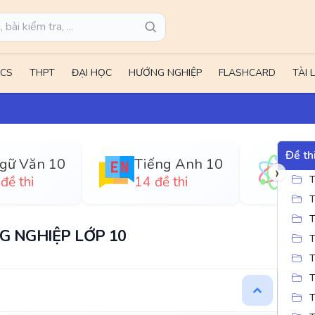
CS
THPT
ĐẠI HỌC
HƯỚNG NGHIỆP
FLASHCARD
TÀI 
Đề th
Ngữ Văn 10
Tiếng Anh 10
›
đề thi
14 đề thi
41 
T
T
T
 NGHIỆP LỚP 10
T
T
T
T