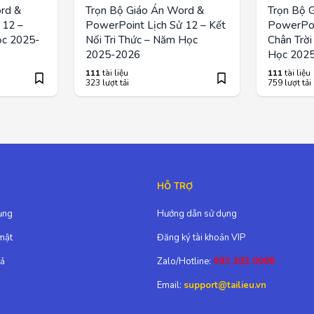
rd &
Trọn Bộ Giáo Án Word &
Trọn Bộ 
 12 –
PowerPoint Lịch Sử 12 – Kết
PowerPoi
ọc 2025-
Nối Tri Thức – Năm Học
Chân Trờ
2025-2026
Học 202
111
tài liệu
111
tài liệu
323 lượt tải
759 lượt tải
HỖ TRỢ
ụng
Hướng dẫn sử dụng
mật
Đăng ký tài khoản VIP
rả
Zalo/Hotline:
093 303 0098
Email:
support@tailieu.vn