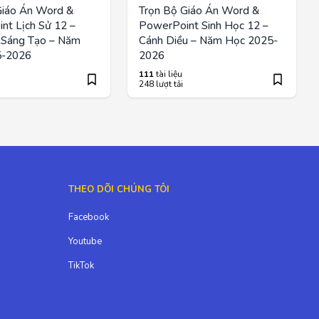
Giáo Án Word &
Trọn Bộ Giáo Án Word &
nt Lịch Sử 12 –
PowerPoint Sinh Học 12 –
i Sáng Tạo – Năm
Cánh Diều – Năm Học 2025-
5-2026
2026
111
tài liệu
248 lượt tải
THEO DÕI CHÚNG TÔI
Facebook
Youtube
TikTok