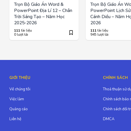
Trọn Bộ Giáo Án Word &
Trọn Bộ Giáo Án Wo
PowerPoint Địa Lí 12 – Chân
PowerPoint Lịch Sử
Trời Sáng Tạo – Năm Học
Cánh Diều – Năm H
2025-2026
2026
111
tài liệu
111
tài liệu
0 lượt tải
945 lượt tải
GIỚI THIỆU
CHÍNH SÁCH
Về chúng tôi
Thoả thuận sử d
Việc làm
Chính sách bảo 
Quảng cáo
Chính sách đổi t
Liên hệ
DMCA