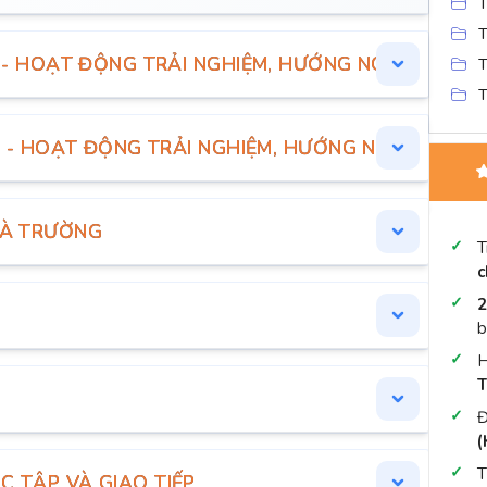
T
T
I - HOẠT ĐỘNG TRẢI NGHIỆM, HƯỚNG NGHIỆP 10
T
T
II - HOẠT ĐỘNG TRẢI NGHIỆM, HƯỚNG NGHIỆP 10
HÀ TRƯỜNG
T
c
2
b
H
T
Đ
(
T
C TẬP VÀ GIAO TIẾP