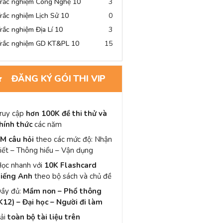
rắc nghiệm Công Nghệ 10
3
rắc nghiệm Lịch Sử 10
0
rắc nghiệm Địa Lí 10
3
rắc nghiệm GD KT&PL 10
15
ĐĂNG KÝ GÓI THI VIP
ruy cập
hơn 100K đề thi thử và
hính thức
các năm
M câu hỏi
theo các mức độ: Nhận
iết – Thông hiểu – Vận dụng
ọc nhanh với
10K Flashcard
iếng Anh
theo bộ sách và chủ đề
ầy đủ:
Mầm non – Phổ thông
K12) – Đại học – Người đi làm
ải
toàn bộ tài liệu trên