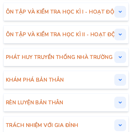
ÔN TẬP VÀ KIỂM TRA HỌC KÌ I - HOẠT ĐỘNG TR
ÔN TẬP VÀ KIỂM TRA HỌC KÌ II - HOẠT ĐỘNG T
PHÁT HUY TRUYỀN THỐNG NHÀ TRƯỜNG
KHÁM PHÁ BẢN THÂN
RÈN LUYỆN BẢN THÂN
TRÁCH NHIỆM VỚI GIA ĐÌNH