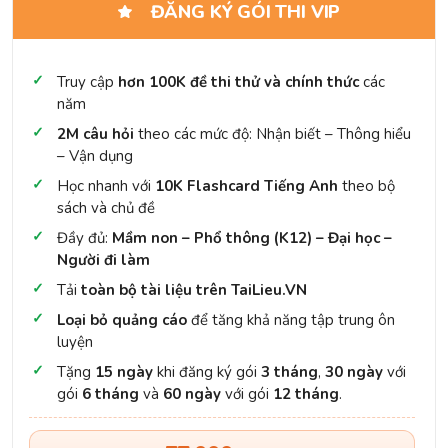
ĐĂNG KÝ GÓI THI VIP
Truy cập
hơn 100K đề thi thử và chính thức
các
năm
2M câu hỏi
theo các mức độ: Nhận biết – Thông hiểu
– Vận dụng
Học nhanh với
10K Flashcard Tiếng Anh
theo bộ
sách và chủ đề
Đầy đủ:
Mầm non – Phổ thông (K12) – Đại học –
Người đi làm
Tải
toàn bộ tài liệu trên TaiLieu.VN
Loại bỏ quảng cáo
để tăng khả năng tập trung ôn
luyện
Tặng
15 ngày
khi đăng ký gói
3 tháng
,
30 ngày
với
gói
6 tháng
và
60 ngày
với gói
12 tháng
.