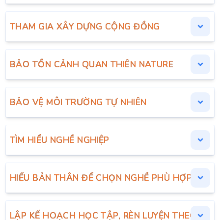
THAM GIA XÂY DỰNG CỘNG ĐỒNG
BẢO TỒN CẢNH QUAN THIÊN NATURE
BẢO VỆ MÔI TRƯỜNG TỰ NHIÊN
TÌM HIỂU NGHỀ NGHIỆP
HIỂU BẢN THÂN ĐỂ CHỌN NGHỀ PHÙ HỢP
LẬP KẾ HOẠCH HỌC TẬP, RÈN LUYỆN THEO ĐỊN