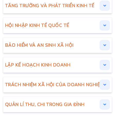
TĂNG TRƯỞNG VÀ PHÁT TRIỂN KINH TẾ
HỘI NHẬP KINH TẾ QUỐC TẾ
BẢO HIỂM VÀ AN SINH XÃ HỘI
LẬP KẾ HOẠCH KINH DOANH
TRÁCH NHIỆM XÃ HỘI CỦA DOANH NGHIỆP
QUẢN LÍ THU, CHI TRONG GIA ĐÌNH