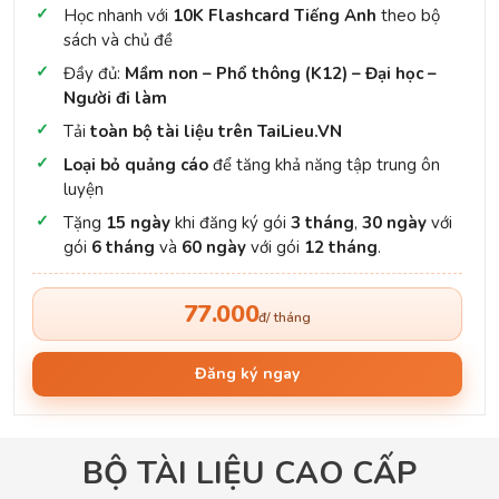
Học nhanh với
10K Flashcard Tiếng Anh
theo bộ
sách và chủ đề
Đầy đủ:
Mầm non – Phổ thông (K12) – Đại học –
Người đi làm
Tải
toàn bộ tài liệu trên TaiLieu.VN
Loại bỏ quảng cáo
để tăng khả năng tập trung ôn
luyện
Tặng
15 ngày
khi đăng ký gói
3 tháng
,
30 ngày
với
gói
6 tháng
và
60 ngày
với gói
12 tháng
.
77.000
đ/ tháng
Đăng ký ngay
BỘ TÀI LIỆU CAO CẤP