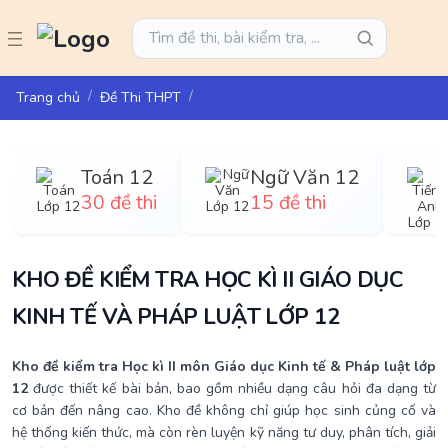
Trang chủ
Đề Thi THPT
Toán 12
Ngữ Văn 12
30 đề thi
15 đề thi
KHO ĐỀ KIỂM TRA HỌC KÌ II GIÁO DỤC
KINH TẾ VÀ PHÁP LUẬT LỚP 12
Kho đề kiểm tra Học kì II môn Giáo dục Kinh tế & Pháp luật lớp
12
được thiết kế bài bản, bao gồm nhiều dạng câu hỏi đa dạng từ
cơ bản đến nâng cao. Kho đề không chỉ giúp học sinh củng cố và
hệ thống kiến thức, mà còn rèn luyện kỹ năng tư duy, phân tích, giải