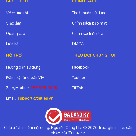
GIỚI THIỆU
CHÍNH SÁCH
Về chúng tôi
Thoả thuận sử dụng
Việc làm
Chính sách bảo mật
Quảng cáo
Chính sách đổi trả
Liên hệ
DMCA
HỖ TRỢ
THEO DÕI CHÚNG TÔI
Hướng dẫn sử dụng
Facebook
Đăng ký tài khoản VIP
Youtube
Zalo/Hotline:
093 303 0098
TikTok
Email:
support@tailieu.vn
Chịu trách nhiệm nội dung: Nguyễn Công Hà. © 2026 Tracnghiem.net sản
phẩm của TaiLieu.vn