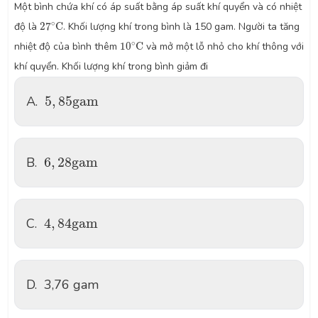
Một bình chứa khí có áp suất bằng áp suất khí quyển và có nhiệt
27
∘
C
∘
độ là
27
C
. Khối lượng khí trong bình là 150 gam. Người ta tăng
10
∘
C
∘
nhiệt độ của bình thêm
10
C
và mở một lỗ nhỏ cho khí thông với
khí quyển. Khối lượng khí trong bình giảm đi
5
,
85
g
a
m
A.
5
,
85
g
a
m
6
,
28
g
a
m
B.
6
,
28
g
a
m
4
,
84
g
a
m
C.
4
,
84
g
a
m
D.
3,76 gam