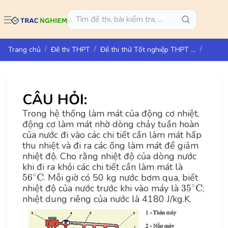
Trang chủ
Đề thi THPT
Đề thi thử Tốt nghiệp THPT năm 2025 môn Vật lí Sở GD&ĐT Hải Phòng
CÂU HỎI:
Trong hệ thống làm mát của động cơ nhiệt,
động cơ làm mát nhờ dòng chảy tuần hoàn
của nước đi vào các chi tiết cần làm mát hấp
thu nhiệt và đi ra các ống làm mát để giảm
nhiệt độ. Cho rằng nhiệt độ của dòng nước
khi đi ra khỏi các chi tiết cần làm mát là
56
∘
C
∘
56
C
. Mỗi giờ có 50 kg nước bơm qua, biết
35
∘
C
∘
nhiệt độ của nước trước khi vào máy là
35
C
;
nhiệt dung riêng của nước là 4180 J/kg.K.