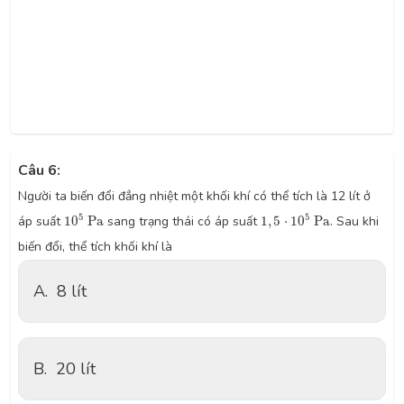
Câu 6:
Người ta biến đổi đẳng nhiệt một khối khí có thể tích là 12 lít ở
10
5
P
a
1
,
5
⋅
10
5
P
a
5
5
áp suất
10
P
a
sang trạng thái có áp suất
1
,
5
⋅
10
P
a
. Sau khi
biến đổi, thể tích khối khí là
A.
8 lít
B.
20 lít