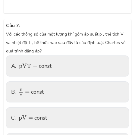
Câu 7:
Với các thông số của một lượng khí gồm áp suất p , thể tích V
và nhiệt độ T , hệ thức nào sau đây là của định luật Charles về
quá trình đẳng áp?
p
V
T
=
A.
p
V
T
=
const
p
v
=
p
B.
=
const
v
p
V
=
C.
p
V
=
const