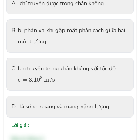
A.
chỉ truyền được trong chân không
B.
bị phản xạ khi gặp mặt phân cách giữa hai
môi trường
C.
lan truyền trong chân không với tốc độ
c
=
3.10
8
m
/
s
8
c
=
3.10
m
/
s
D.
là sóng ngang và mang năng lượng
Lời giải:
Đáp án đúng: A