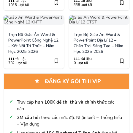
111
tài liệu
111
tài liệu
1058 lượt tải
558 lượt tải
Trọn Bộ Giáo Án Word &
Trọn Bộ Giáo Án Word &
PowerPoint Công Nghệ 12
PowerPoint Địa Lí 12 –
– Kết Nối Tri Thức – Năm
Chân Trời Sáng Tạo – Năm
Học 2025-2026
Học 2025-2026
111
tài liệu
111
tài liệu
782 lượt tải
0 lượt tải
ĐĂNG KÝ GÓI THI VIP
Truy cập
hơn 100K đề thi thử và chính thức
các
năm
2M câu hỏi
theo các mức độ: Nhận biết – Thông hiểu
– Vận dụng
Học nhanh với
10K Flashcard Tiếng Anh
theo bộ