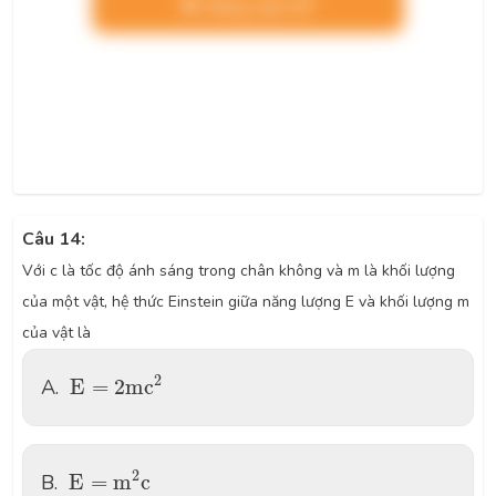
Nâng cấp VIP
Câu 14:
Với c là tốc độ ánh sáng trong chân không và m là khối lượng
của một vật, hệ thức Einstein giữa năng lượng E và khối lượng m
của vật là
E
=
2
m
c
2
2
A.
E
=
2
m
c
E
=
m
2
c
2
B.
E
=
m
c