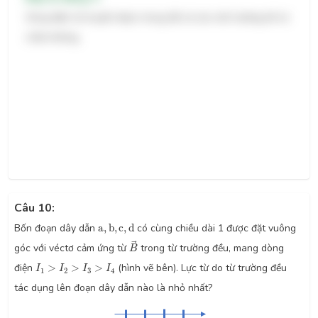
Sóng điện từ truyền được trong tất cả các môi trường kể cả
chân không.
Câu 10:
a
,
b
,
c
,
d
Bốn đoạn dây dẫn
a
,
b
,
c
,
d
có cùng chiều dài 1 được đặt vuông
B
→
→
góc với véctơ cảm ứng từ
trong từ trường đều, mang dòng
B
I
1
>
I
2
>
I
3
>
I
4
điện
>
>
>
(hình vẽ bên). Lực từ do từ trường đều
I
I
I
I
1
2
3
4
tác dụng lên đoạn dây dẫn nào là nhỏ nhất?