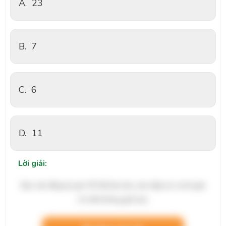
A.
23
B.
7
C.
6
D.
11
Lời giải:
Bạn cần đăng ký gói VIP để làm bài, xem đáp án và lời giải
chi tiết không giới hạn.