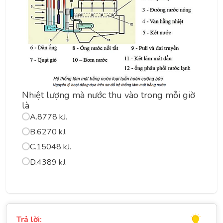
Nhiệt lượng mà nước thu vào trong mỗi giờ
là
A.
8778 kJ.
B.
6270 kJ.
C.
15048 kJ.
D.
4389 kJ.
Trả lời: