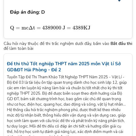
Đáp án đúng: D
Q
=
m
c
Δ
t
=
4389000
J
=
4389
K
J
Q
=
m
c
Δ
t
=
4389000
J
=
4389
K
J
Câu hỏi này thuộc đề thi trắc nghiệm dưới đây, bấm vào
Bắt đầu thi
để làm toàn bài
Đề thi thử Tốt nghiệp THPT năm 2025 môn Vật lí Sở
GD&ĐT Hải Phòng - Đề 2
Tuyển Tập Đề Thi Tham Khảo Tốt Nghiệp THPT Năm 2025 - Vật Lí -
Bộ Đề 03 là tài liệu ôn tập quan trọng dành cho học sinh lớp 12, giúp
các em rèn luyện kỹ năng làm bài và chuẩn bị tốt nhất cho kỳ thi tốt
nghiệp THPT 2025. Bộ đề được biên soạn theo định hướng của Bộ
GD ĐT, bám sát chương trình học, bao gồm các chủ đề quan trọng
như cơ học, điện học, quang học, dao động và sóng, vật lý hạt nhân…
Hệ thống câu hỏi trắc nghiệm phong phú, được thiết kế theo nhiều
mức độ từ nhận biết, thông hiểu đến vận dụng và vận dụng cao, giúp
học sinh làm quen với cấu trúc đề thi và phát triển kỹ năng phân tích,
tư duy logic. Mỗi đề thi đều có đáp án chi tiết và hướng dẫn giải cụ
thể, hỗ trợ học sinh tự đánh giá năng lực, xác định điểm mạnh và cải