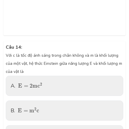
Câu 14:
Với c là tốc độ ánh sáng trong chân không và m là khối lượng
của một vật, hệ thức Einstein giữa năng lượng E và khối lượng m
của vật là
E
=
2
m
c
2
2
A.
E
=
2
m
c
E
=
m
2
c
2
B.
E
=
m
c