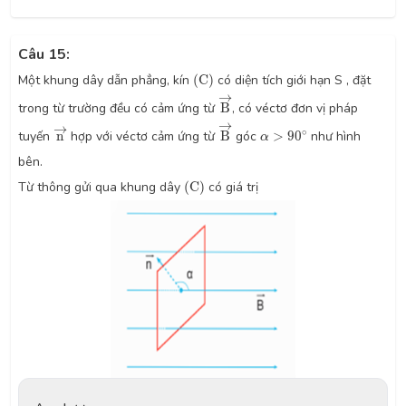
Câu 15:
(
C
)
Một khung dây dẫn phẳng, kín
(
C
)
có diện tích giới hạn S , đặt
B
→
→
trong từ trường đều có cảm ứng từ
B
, có véctơ đơn vị pháp
B
→
n
→
→
→
α
>
90
∘
∘
tuyến
n
hợp với véctơ cảm ứng từ
B
góc
>
90
như hình
α
bên.
(
C
)
Từ thông gửi qua khung dây
(
C
)
có giá trị