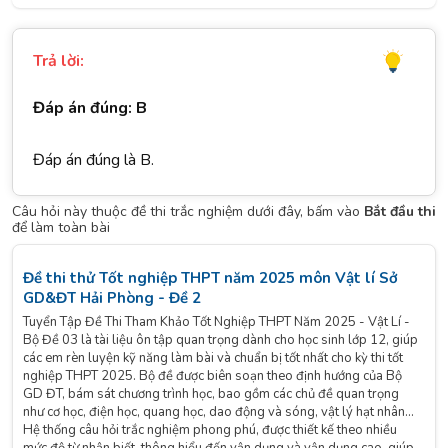
Trả lời:
Đáp án đúng: B
Đáp án đúng là B.
Câu hỏi này thuộc đề thi trắc nghiệm dưới đây, bấm vào
Bắt đầu thi
để làm toàn bài
Đề thi thử Tốt nghiệp THPT năm 2025 môn Vật lí Sở
GD&ĐT Hải Phòng - Đề 2
Tuyển Tập Đề Thi Tham Khảo Tốt Nghiệp THPT Năm 2025 - Vật Lí -
Bộ Đề 03 là tài liệu ôn tập quan trọng dành cho học sinh lớp 12, giúp
các em rèn luyện kỹ năng làm bài và chuẩn bị tốt nhất cho kỳ thi tốt
nghiệp THPT 2025. Bộ đề được biên soạn theo định hướng của Bộ
GD ĐT, bám sát chương trình học, bao gồm các chủ đề quan trọng
như cơ học, điện học, quang học, dao động và sóng, vật lý hạt nhân…
Hệ thống câu hỏi trắc nghiệm phong phú, được thiết kế theo nhiều
mức độ từ nhận biết, thông hiểu đến vận dụng và vận dụng cao, giúp