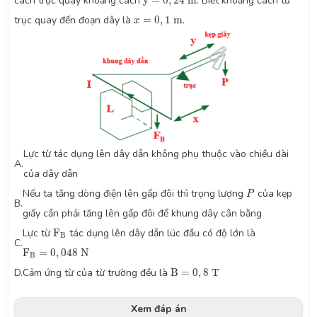
cách trục quay khoảng cách
y
=
0
,
24
m
. Biết khoảng cách từ
x
=
0
,
1
m
trục quay đến đoạn dây là
=
0
,
1
m
.
x
Lực từ tác dụng lên dây dẫn không phụ thuộc vào chiều dài
A.
của dây dẫn
P
Nếu ta tăng dòng điện lên gấp đôi thì trọng lượng
của kẹp
P
B.
giấy cần phải tăng lên gấp đôi để khung dây cân bằng
F
B
Lực từ
F
tác dụng lên dây dẫn lúc đầu có độ lớn là
B
C.
F
B
=
0
,
048
N
F
=
0
,
048
N
B
B
=
0
,
8
T
D.
Cảm ứng từ của từ trường đều là
B
=
0
,
8
T
Xem đáp án