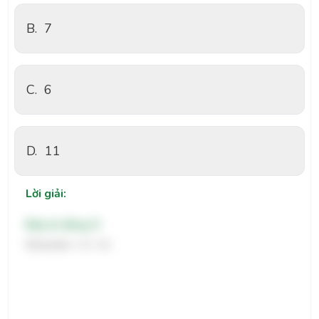
B.
7
C.
6
D.
11
Lời giải:
Đáp án đúng: D
Số proton = Z = 11