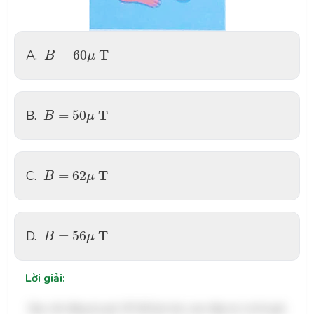
B
=
60
μ
T
A.
=
60
T
B
μ
B
=
50
μ
T
B.
=
50
T
B
μ
B
=
62
μ
T
C.
=
62
T
B
μ
B
=
56
μ
T
D.
=
56
T
B
μ
Lời giải:
Bạn cần đăng ký gói VIP để làm bài, xem đáp án và lời giải