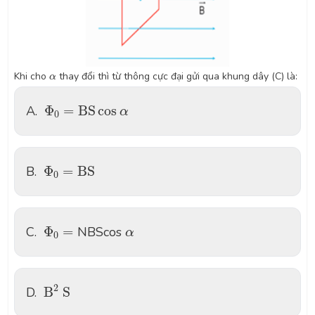
α
Khi cho
thay đổi thì từ thông cực đại gửi qua khung dây (C) là:
α
Φ
0
=
B
S
cos
α
A.
Φ
=
B
S
cos
α
0
Φ
0
=
B
S
B.
Φ
=
B
S
0
Φ
0
=
α
C.
Φ
=
NBScos
α
0
B
2
S
2
D.
B
S