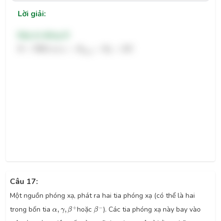
Lời giải:
Đáp án đúng: B
Φ
=
N
B
S
cos
α
→
Φ
max
=
Φ
0
=
B
S
Φ
=
N
B
S
cos
→
Φ
=
Φ
=
α
B
S
max
0
Câu 17:
Một nguồn phóng xạ, phát ra hai tia phóng xạ (có thể là hai
α
,
γ
,
β
+
β
−
+
−
trong bốn tia
,
,
hoặc
). Các tia phóng xạ này bay vào
α
γ
β
β