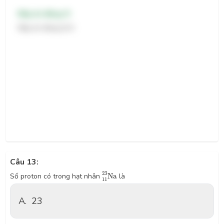
Đáp án đúng: D
Đáp án đúng là D.
Câu 13:
11
23
N
a
23
Số proton có trong hạt nhân
N
a
là
11
A.
23