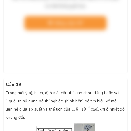
chi tiết không giới hạn.
Nâng cấp VIP
Câu 19:
Trong mỗi ý a), b), c), d) ở mỗi câu thí sinh chọn đúng hoặc sai.
Người ta sử dụng bộ thí nghiệm (hình bên) để tìm hiểu về mối
1
,
5
⋅
10
−
4
m
o
l
−
4
liên hệ giữa áp suất và thể tích của
1
,
5
⋅
10
m
o
l
khí ở nhiệt độ
không đổi.