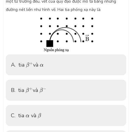
một từ trường đều, vết của quỹ đạo được mô tả bằng những
đường nét liền như hình vẽ. Hai tia phóng xạ này là
β
+
α
+
A.
tia
và
β
α
β
+
β
−
+
−
B.
tia
và
β
β
β
α
C.
tia
và
α
β