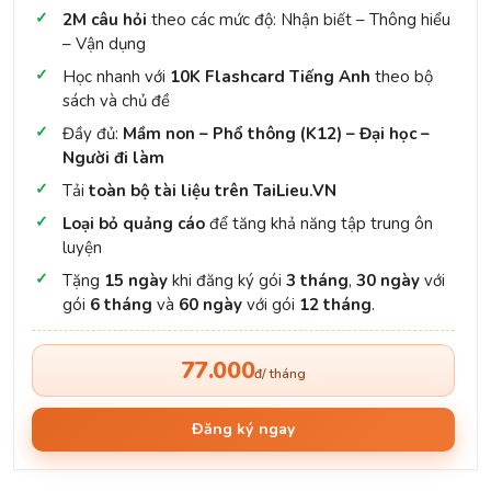
2M câu hỏi
theo các mức độ: Nhận biết – Thông hiểu
– Vận dụng
Học nhanh với
10K Flashcard Tiếng Anh
theo bộ
sách và chủ đề
Đầy đủ:
Mầm non – Phổ thông (K12) – Đại học –
Người đi làm
Tải
toàn bộ tài liệu trên TaiLieu.VN
Loại bỏ quảng cáo
để tăng khả năng tập trung ôn
luyện
Tặng
15 ngày
khi đăng ký gói
3 tháng
,
30 ngày
với
gói
6 tháng
và
60 ngày
với gói
12 tháng
.
77.000
đ/ tháng
Đăng ký ngay