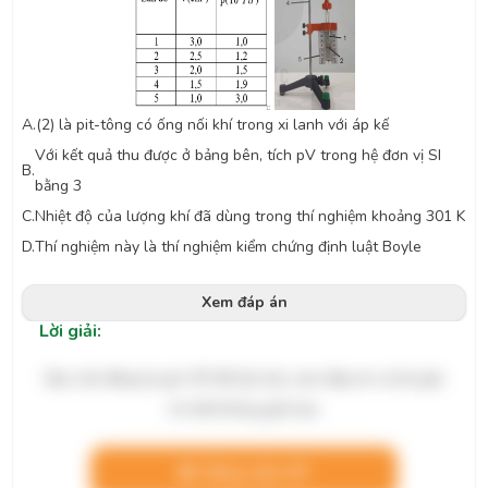
A.
(2) là pit-tông có ống nối khí trong xi lanh với áp kế
Với kết quả thu được ở bảng bên, tích pV trong hệ đơn vị SI
B.
bằng 3
C.
Nhiệt độ của lượng khí đã dùng trong thí nghiệm khoảng 301 K
D.
Thí nghiệm này là thí nghiệm kiểm chứng định luật Boyle
Xem đáp án
Lời giải:
Bạn cần đăng ký gói VIP để làm bài, xem đáp án và lời giải
chi tiết không giới hạn.
Nâng cấp VIP