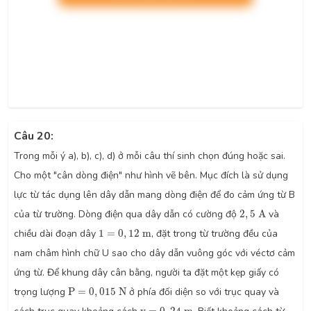
Câu 20:
Trong mỗi ý a), b), c), d) ở mỗi câu thí sinh chọn đúng hoặc sai.
Cho một "cân dòng điện" như hình vẽ bên. Mục đích là sử dụng
lực từ tác dụng lên dây dẫn mang dòng điện để đo cảm ứng từ B
2
,
5
A
của từ trường. Dòng điện qua dây dẫn có cường độ
2
,
5
A
và
1
=
0
,
12
m
chiều dài đoạn dây
1
=
0
,
12
m
, đặt trong từ trường đều của
nam châm hình chữ U sao cho dây dẫn vuông góc với véctơ cảm
ứng từ. Để khung dây cân bằng, người ta đặt một kẹp giấy có
P
=
0
,
015
N
trọng lượng
P
=
0
,
015
N
ở phía đối diện so với trục quay và
y
=
0
,
24
m