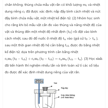
m
t
chân không; thùng chứa mẫu vật rắn có khối lượng
và nhiệt
m
t
c
t
dung riêng
đã được xác định; nắp đậy bình cách nhiệt và nút
c
t
đậy bình chứa mẫu vật, một nhiệ̣t kế điện tử. (2) Nhóm học sinh
cho rằng khi bỏ mẫu vật cần đo vào thùng và nâng nhiệt độ của
(
t
0
)
vật và thùng đến một nhiệt độ nhất định
(
t
)
rồi đặt vào bình
0
t
n
t
0
>
t
n
cách nhiệt, sau đó đổ nước ở nhiệt độ
t
vào (giả sử
t
>
t
),
n
0
n
t
c
b
sau một thời gian nhiệt độ hệ cân bằng
t
được đo bằng nhiệt
c
b
kế điện tử; dựa trên phương trình cân bằng nhiệt
c
t
m
t
(
t
0
−
t
c
b
)
+
c
r
m
r
(
t
0
−
t
c
b
)
=
c
n
m
n
(
t
c
b
−
t
n
)
sinh
c
m
(
t
−
t
)
+
c
m
(
t
−
t
)
=
c
m
(
t
−
t
)
. (3) Học
sinh
t
t
0
r
r
0
n
n
n
c
b
c
b
c
b
đã tiến hành thí nghiệm nhiều lần và tính toán xử lí các số liệu
đo được để xác định nhiệt dung riêng của vật rắn.