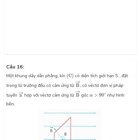
Câu 16:
(
C
)
Một khung dây dẫn phẳng, kín
(
C
)
có diện tích giới hạn S , đặt
B
→
→
trong từ trường đều có cảm ứng từ
B
, có véctơ đơn vị pháp
B
→
n
→
→
→
α
>
90
∘
∘
tuyến
n
hợp với véctơ cảm ứng từ
B
góc
>
90
như hình
α
bên.