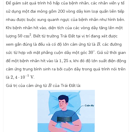
Để giám sát quá trình hô hấp của bệnh nhân, các nhân viền y tế
sử dụng một đai mỏng gồm 200 vòng dây kim loại quấn liên tiếp
nhau được buộc xung quanh ngực của bệnh nhân như hình bên.
Khi bệnh nhân hít vào, diện tích của các vòng dây tăng lên một
50
c
m
2
2
lượng
50
c
m
. Biết từ trường Trái Đất tại vị trí đang xét được
B
xem gần đúng là đều và có độ lớn cảm ứng từ là
, các đường
B
30
∘
∘
sức từ hợp với mặt phẳng cuộn dây một góc
30
. Giả sử thời gian
1
,
25
s
để một bệnh nhân hít vào là
1
,
25
s
, khi đó độ lớn suất điện động
cảm ứng trung bình sinh ra bởi cuộn dây trong quá trình nói trên
2
,
4
⋅
10
−
5
V
−
5
là
2
,
4
⋅
10
V
.
B
Giá trị của cảm ứng từ
của Trái Đất là:
B