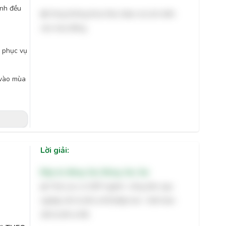
ỉnh đều
d)
Vùng không khai thác được du lịch biển
vào mùa đông
.
g phục vụ
 vào mùa
Lời giải:
Đáp án đúng: Sai, Đúng, Sai, Sai
a)
Thái Lan có GDP ngành nông lâm ngư
nghiệp (43 tỷ đô la Mĩ )thấp hơn Việt Nam
(46
tỷ đô la Mĩ).