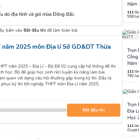
Năm 
.
111
tài
ếu do địa hình và gió mùa Đông Bắc.
558 lượ
đây, bấm vào
Bắt đầu thi
để làm toàn bài
T năm 2025 môn Địa lí Sở GD&DT Thừa
Trọn
Công 
Năm 
THPT năm 2025 – Địa Lí – Bộ Đề 02 cung cấp hệ thống đề thi
111
tài
nh học. Bộ đề giúp học sinh rèn luyện kỹ năng làm bài,
782 lượ
làm quen với dạng câu hỏi thường gặp trong kỳ thi. Đây là
inh phục kỳ thi tốt nghiệp THPT môn Địa Lí năm 2025.
Trọn
Bắt đầu thi
Địa L
Học 
111
tài
0 lượt 