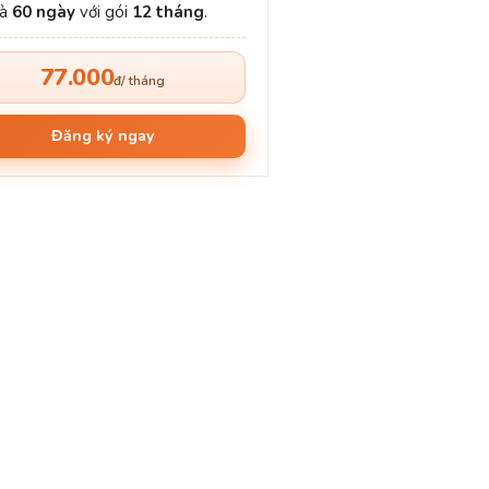
và
60 ngày
với gói
12 tháng
.
77.000
đ/ tháng
Đăng ký ngay