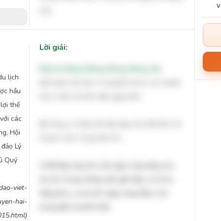
nhẹ.
Lời giải:
Đáp án đúng: Đúng, Đúng, Đúng, Sai
u lịch
a)
Duyên hải Nam Trung Bộ là khu vực duyên
ược hầu
hải có tất cả 8 tỉnh đều giáp biển
.
lợi thế
 với các
b)
Vùng có nhiều bãi tắm đẹp như Mỹ Khê, Sa
ng, Hội
Huỳnh, Nha Trang Mũi Né..
.
 đảo Lý
hú Quý
c)
Để đáp ứng nhu cầu ngày càng tăng của
du lịch, trong những năm gần đây, cơ sở hạ
dao-viet-
tầng phục vụ du lịch ngày càng được chú
uyen-hai-
trọng đầu tư phát triển.
15.html)