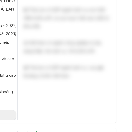
) THEO
ÁI LAN
b)
Thái Lan có GDP ngành dịch vụ cao nhất
286 tỷ đô la Mĩ và cao hoan Việt nam (182 tỷ
Nam 2022,
đô la Mĩ).
ê, 2023)
ghiệp
c)
Việt Nam có ngành công nghiệp và xây
dựng thấp hơn dịch vụ 45 tỷ đô la Mĩ .
t và cao
d)
Thái lan có GDP ngành dịch vụ cao gấp
dựng cao
khoảng 1,6 lần Việt Nam.
 khoảng