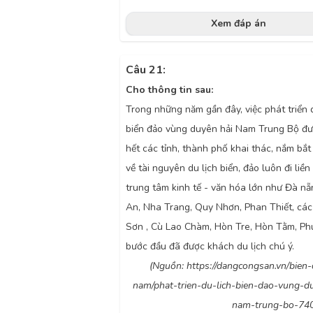
Xem đáp án
Câu 21:
Cho thông tin sau
:
Trong những năm gần đây, việc phát triển d
biển đảo vùng duyên hải Nam Trung Bộ đ
hết các tỉnh, thành phố khai thác, nắm bắt 
về tài nguyên du lịch biển, đảo luôn đi liền
trung tâm kinh tế - văn hóa lớn như Đà nẵ
An, Nha Trang, Quy Nhơn, Phan Thiết, các
Sơn , Cù Lao Chàm, Hòn Tre, Hòn Tằm, P
bước đầu đã được khách du lịch chú ý.
(Nguồn: https://dangcongsan.vn/bien-
nam/phat-trien-du-lich-bien-dao-vung-d
nam-trung-bo-740