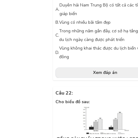
Duyên hải Nam Trung Bộ có tất cả các t
A.
giáp biển
B.
Vùng có nhiều bãi tắm đẹp
Trong những năm gần đây, cơ sở hạ tần
C.
du lịch ngày càng được phát triển
Vùng không khai thác được du lịch biển
D.
đông
Xem đáp án
Câu 22:
Cho biểu đồ sau: