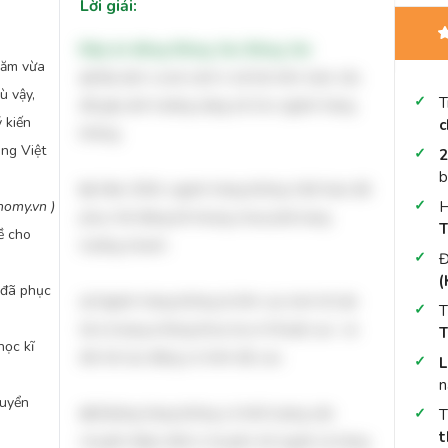
Lời giải:
Đáp án đúng: Đúng, Sai, Đúng, Sai
năm vừa
a)
Đại dịch covid cách li xã hội trên toàn cầu
ù vậy,
T
đã gây ảnh hưởng nặng nề cho ngành hàng
 kiến
c
không
.
ng Việt
2
b
b)
Năm 2024, ngành hàng không Việt Nam đã
H
nomy.vn )
phục hồi đáng kể nhưng chưa phải tang
T
ề cho
trưởng nhanh
.
Đ
(
 đã phục
c)
Ngành hàng không là lĩnh vực kinh tế vận
T
tải sử dụng nhũng khoa học kĩ thuật cao và
T
ọc kĩ
đòi hỏi lao động có trình độ cao
.
L
o
n
huyển
d)
Đường hàng không có khối lượng vận
t
chuyển thấp nhất vì chuyên trở người và hàng