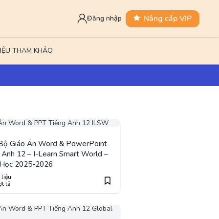
Nâng cấp VIP
Đăng nhập
LIỆU THAM KHẢO
 Bộ Giáo Án Word & PowerPoint
 Anh 12 – I-Learn Smart World –
Học 2025-2026
 liệu
t tải