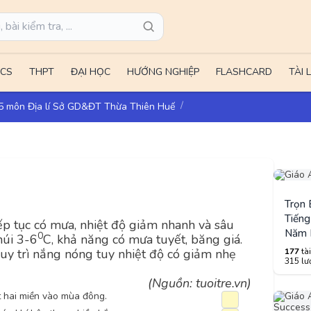
CS
THPT
ĐẠI HỌC
HƯỚNG NGHIỆP
FLASHCARD
TÀI 
25 môn Địa lí Sở GD&ĐT Thừa Thiên Huế
Trọn
Tiếng
ếp tục có mưa, nhiệt độ giảm nhanh và sâu
Năm 
0
núi 3-6
C, khả năng có mưa tuyết, băng giá.
uy trì nắng nóng tuy nhiệt độ có giảm nhẹ
177
tài
315 lượ
(Nguồn: tuoitre.vn)
ết hai miền vào mùa đông.