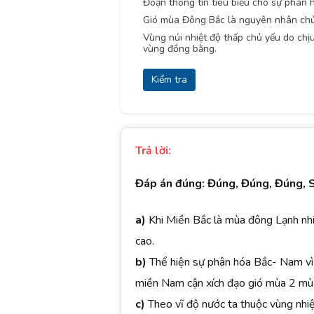
Đoạn thông tin tiêu biểu cho sự phân 
Gió mùa Đông Bắc là nguyên nhân chủ y
Vùng núi nhiệt độ thấp chủ yếu do c
vùng đồng bằng.
Kiểm tra
Trả lời:
Đáp án đúng: Đúng, Đúng, Đúng, 
a)
Khi Miền Bắc là mùa đông Lạnh nhiệ
cao.
b)
Thể hiện sự phân hóa Bắc- Nam vì
miền Nam cận xích đạo gió mùa 2 mù
c)
Theo vĩ độ nước ta thuộc vùng nh