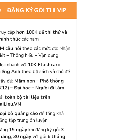
ĐĂNG KÝ GÓI THI VIP
ruy cập
hơn 100K đề thi thử và
hính thức
các năm
M câu hỏi
theo các mức độ: Nhận
iết – Thông hiểu – Vận dụng
ọc nhanh với
10K Flashcard
iếng Anh
theo bộ sách và chủ đề
ầy đủ:
Mầm non – Phổ thông
K12) – Đại học – Người đi làm
ải
toàn bộ tài liệu trên
aiLieu.VN
oại bỏ quảng cáo
để tăng khả
ăng tập trung ôn luyện
Tặng
15 ngày
khi đăng ký gói
3
háng
,
30 ngày
với gói
6 tháng