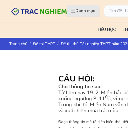
Danh mục
TIỂU HỌC
TH
Trang chủ
Đề thi THPT
Đề thi thử Tốt nghiệp THPT năm 20
CÂU HỎI:
Cho thông tin sau
:
Từ hôm nay 19-2, Miền bắc ti
0
xuống ngưỡng 8-11
C, vùng 
Trong khi đó, Miền Nam vẫn d
và xuất hiện mưa trái mùa.
Đoạn thông tin mô tả diễn biến thời ti