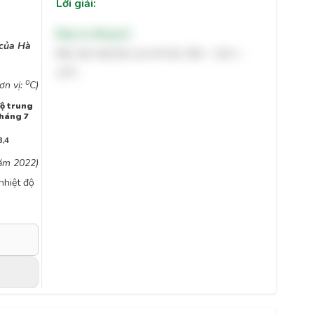
Lời giải:
Đáp án đúng:
12
 của Hà
Biên độ nhiệt độ của Hà Nội: 28,4 – 16,4 =
0
12
C
0
ơn vị:
C)
độ trung
tháng 7
8,4
năm 2022)
nhiệt độ