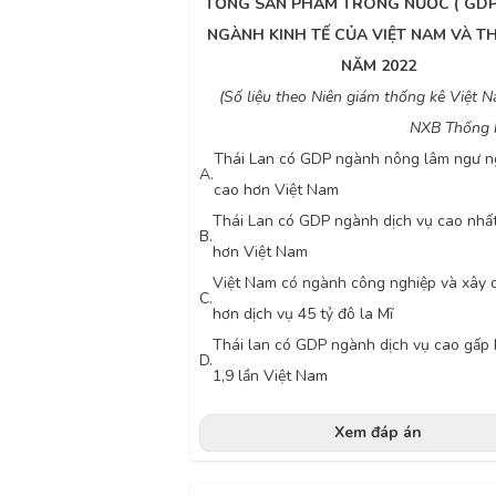
TỔNG SẢN PHẨM TRONG NƯỚC ( GDP
NGÀNH KINH TẾ CỦA VIỆT NAM VÀ TH
NĂM 2022
(Số liệu theo Niên giám thống kê Việt 
NXB Thống k
Thái Lan có GDP ngành nông lâm ngư n
A.
cao hơn Việt Nam
Thái Lan có GDP ngành dịch vụ cao nhấ
B.
hơn Việt Nam
Việt Nam có ngành công nghiệp và xây 
C.
hơn dịch vụ 45
tỷ đô la Mĩ
Thái lan có GDP ngành dịch vụ cao gấp
D.
1,9 lần Việt Nam
Xem đáp án