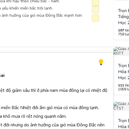
hóa khí hậu theo chiều bắc - nam
.
ếu khiến miền bắc trời lạnh.
Trọn
hịu ảnh hưởng của gió mùa Đông Bắc mạnh hơn
Tiếng
Học 
107
tài
758 lượ
Trọn
Hóa H
Sai
Học 
111
tài
1058 lư
t độ giảm sâu thì ở phía nam mùa đông lại có nhiệt độ
 miền Bắc Nhiệt đới ẩm gió mùa có mùa đông lạnh,
a khô mưa rõ rệt nóng quanh năm.
Trọn
iệt đới nhưng do ảnh hưởng của gió mùa Đông Bắc nên
Hóa H