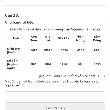
Câu 28:
Cho bảng số liệu:
Diện tích và số
dân
các tỉnh vùng Tây Nguyên, năm 2022
Kon
Gia
Đắk
Lâm
Tỉnh
Đắk Lắk
Tum
Lai
Nông
Đồng
Diện tích
9677
15510
13070
6509
9781
2
(km
)
Số dân
(Nghìn
580
1591
1918
671
1333
người)
(Nguồn: Tổng cục Thống kê VN, năm 2022)
M
ật độ dân số trung bình của vùng Tây Nguyên
là bao nhiêu
2
người/km
?
Xem đáp án