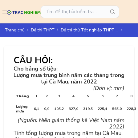
Trang chủ
Đề thi THPT
Đề thi thử Tốt nghiệp THPT năm 2025 môn Địa lí Sở GD&ĐT Thừa Thiên Huế
CÂU HỎI:
Cho bảng số liệu
:
Lượng mưa trung bình năm các tháng trong
tại Cà Mau, năm 2022
(Đơn vị: mm)
Tháng
1
2
3
4
5
6
7
8
Lượng
0,1
0,9
105,2
327,0
319,5
225,4
565,0
228,3
mưa
(Nguồn: Niên giám thống kê Việt Nam năm
2022)
Tính tổng lượng mưa trong năm tại Cà Mau.