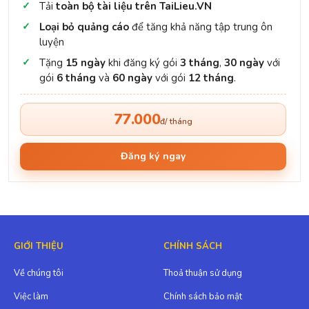
Tải
toàn bộ tài liệu trên TaiLieu.VN
Loại bỏ quảng cáo
để tăng khả năng tập trung ôn
luyện
Tặng
15 ngày
khi đăng ký gói
3 tháng
,
30 ngày
với
gói
6 tháng
và
60 ngày
với gói
12 tháng
.
77.000
đ/ tháng
Đăng ký ngay
GIỚI THIỆU
CHÍNH SÁCH
Về chúng tôi
Thoả thuận sử dụng
Việc làm
Chính sách bảo mật