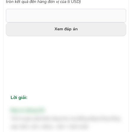
tròn
kết quả
đến
hàng đơn vị của tỉ USD)
Xem đáp án
Lời giải:
Đáp án đúng:
118
Tính trị giá xuất khẩu hàng hóa của Đồng bằng Sông Hồng
năm 2021: (35 x 336,1) : 100 ≈ 118 tỉ USD