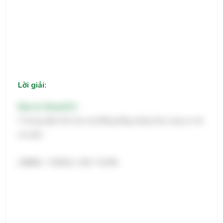
Lời giải:
Đáp án đúng:
53,9
Tỉ trọng diện tích lúa của Đồng bằng sống Cửu Long so với
cả nước:
(3898,6 : 7238,9) x 100 ≈ 53,9%