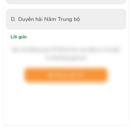
D.
Duyên hải Năm Trung bộ
Lời giải:
Bạn cần đăng ký gói VIP để làm bài, xem đáp án và lời giải
chi tiết không giới hạn.
Nâng cấp VIP