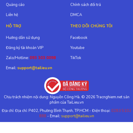
Quảng cáo
Chính sách đổi trả
Liên hệ
DMCA
HỖ TRỢ
THEO DÕI CHÚNG TÔI
Hướng dẫn sử dụng
Facebook
Đăng ký tài khoản VIP
Youtube
Zalo/Hotline:
093 303 0098
TikTok
Email:
support@tailieu.vn
Chịu trách nhiệm nội dung: Nguyễn Công Hà. © 2026 Tracnghiem.net sản
phẩm của TaiLieu.vn
Địa chỉ: Địa chỉ: P402, Phường Bình Thạnh, TP.HCM - Điện thoại:
0283 5102
888
- Email:
support@tailieu.vn