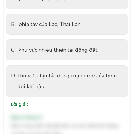
B.
phía tây của Lào, Thái Lan
C.
khu vực nhiều thiên tai động đất
D.
khu vực chịu tác động mạnh mẽ của biến
đổi khí hậu
Lời giải:
Đáp án đúng: D
Nằm ở vùng nhiệt
đới gần biển, nơi chịu nhiều ảnh hưởng