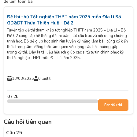
để làm toàn bài
Đề thi thử Tốt nghiệp THPT năm 2025 môn Địa lí Sở
GD&DT Thừa Thiên Huế - Đề 2
Tuyển tập đề thi tham khảo tốt nghiệp THPT năm 2025 – Địa Lí – Bộ
Đề 02 cung cấp hệ thống đề thi bám sát cấu trúc và nội dung chương
trình học. Bộ đề giúp học sinh rèn luyện kỹ năng làm bài, củng cố kiến
thức trọng tâm, đồng thời làm quen với dạng câu hỏi thường gặp
trong kỳ thi. Đây là tài liệu hữu ích giúp các sĩ tử tự tin chinh phục kỳ
thi tốt nghiệp THPT môn Địa Lí năm 2025.
13/03/2025
0 lượt thi
0 / 28
Bắt đầu thi
Câu hỏi liên quan
Câu 25: