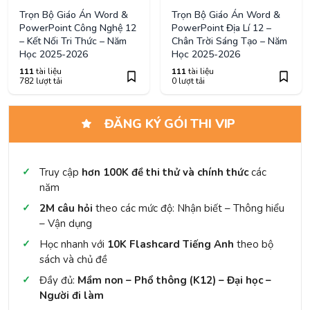
Trọn Bộ Giáo Án Word &
Trọn Bộ Giáo Án Word &
PowerPoint Công Nghệ 12
PowerPoint Địa Lí 12 –
– Kết Nối Tri Thức – Năm
Chân Trời Sáng Tạo – Năm
Học 2025-2026
Học 2025-2026
111
tài liệu
111
tài liệu
782 lượt tải
0 lượt tải
ĐĂNG KÝ GÓI THI VIP
Truy cập
hơn 100K đề thi thử và chính thức
các
năm
2M câu hỏi
theo các mức độ: Nhận biết – Thông hiểu
– Vận dụng
Học nhanh với
10K Flashcard Tiếng Anh
theo bộ
sách và chủ đề
Đầy đủ:
Mầm non – Phổ thông (K12) – Đại học –
Người đi làm