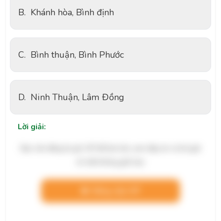
B.
Khánh hòa, Bình định
C.
Bình thuận, Bình Phước
D.
Ninh Thuận, Lâm Đồng
Lời giải:
Bạn cần đăng ký gói VIP để làm bài, xem đáp án và lời giải
chi tiết không giới hạn.
Nâng cấp VIP