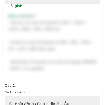
Lời giải:
Đáp án đúng:
112
- Diện tích của vùng Tây Nguyên là: 9677 + 15510 +
2
13070 + 6509 + 9781 = 54547 km
.
- Số dân của vùng Tây Nguyên là: 580 + 1591 + 1918 +
671 + 1333 = 6093 nghìn người.
- Mật độ dân số trung bình của vùng Tây Nguyên: 6093000
2
: 54547 ≈ 112 người/km
Câu 1:
Nước ta nằm ở
A.
phía đông của lục địa Á – Âu