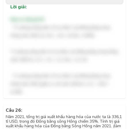
Lời giải:
Đáp án đúng:
0,19
- Tỉ suất gia tăng dân số tự nhiên của Đồng bằng sông
Hồng năm 2022 là: 15,2 - 6,0 = 9,2 ‰ = 0,92%.
Tỉ suất gia tăng dân số tự nhiên của Đồng bằng sông Hồng
năm 2020 là: 17,2 - 6,1 = 11,1 ‰ = 1,11 %.
- Tỉ suất gia tăng dân số tự nhiên của Đồng bằng sông
Hồng năm 2022 giảm so với năm 2020 là: 1,11 - 0,92 =
0,19%.
Câu 26:
Năm 202
1,
tổng
trị
giá
xuất khẩu hàng hóa
của nước ta là 336,1
tỉ USD, trong đó Đồng bằng sông Hồng chiếm 35%.
Tính
trị
giá
xuất khẩu hàng hóa
của Đồng bằng Sông Hồng năm 2021.
(
l
àm