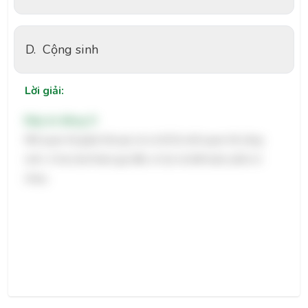
D.
Cộng sinh
Lời giải:
Đáp án đúng: D
Mối quan hệ giữa hải quỳ và cá hề là mối quan hệ cộng
sinh, vì hai loài tham gia đều có lợi và bắt buộc phải có
nhau.