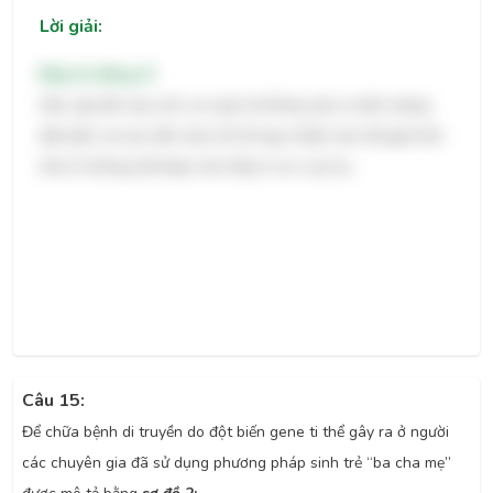
Lời giải:
Đáp án đúng: D
Nếu cặp đôi này sinh con giả sử không xảy ra hiện tượng
đột biến và trao đổi chéo thì tổ hợp nhiễm sắc thể giới tính
hình D không thể được tìm thấy ở con của họ.
Câu 15:
Để chữa bệnh di truyền do đột biến gene ti thể gây ra ở người
các chuyên gia đã sử dụng phương pháp sinh trẻ “ba cha mẹ”