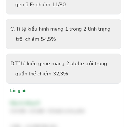
gen ở F
chiếm 11/80
1
C.
Tỉ lệ kiểu hình mang 1 trong 2 tính trạng
trội chiếm 54,5%
D.
Tỉ lệ kiểu gene mang 2 alelle trội trong
quần thể chiếm 32,3%
Lời giải:
Đáp án đúng: B
0,3AABb : 0,2AaBb : 0,5Aabb tự thụ phấn:
AABb →AA(1BB:2Bb:1bb)