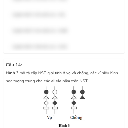
- Quần thể 2: 0,5 x0,5 x2 = 0,5.
- Quần thể 3: 0,4 x0,6 x2 = 0,48.
- Quần thể 4: 0,8 x0,2 x2 = 0,32.
Câu 14:
Hình 3
mô tả cặp NST giới tính ở vợ và chồng, các kí hiệu hình
học tượng trưng cho các allele nằm trên NST