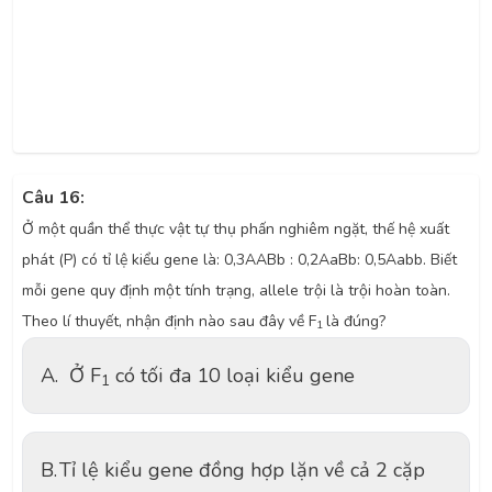
Câu 16:
Ở một quần thể thực vật tự thụ phấn nghiêm ngặt, thế hệ xuất
phát (P) có tỉ lệ kiểu gene là: 0,3AABb : 0,2AaBb: 0,5Aabb. Biết
mỗi gene quy định một tính trạng, allele trội là trội hoàn toàn.
Theo lí thuyết, nhận định nào sau đây về F
là đúng?
1
A.
Ở F
có tối đa 10 loại kiểu gene
1
B.
Tỉ lệ kiểu gene đồng hợp lặn về cả 2 cặp