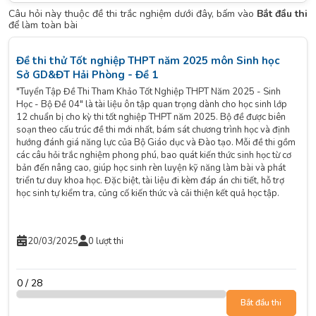
Câu hỏi này thuộc đề thi trắc nghiệm dưới đây, bấm vào
Bắt đầu thi
để làm toàn bài
Đề thi thử Tốt nghiệp THPT năm 2025 môn Sinh học
Sở GD&ĐT Hải Phòng - Đề 1
"Tuyển Tập Đề Thi Tham Khảo Tốt Nghiệp THPT Năm 2025 - Sinh
Học - Bộ Đề 04" là tài liệu ôn tập quan trọng dành cho học sinh lớp
12 chuẩn bị cho kỳ thi tốt nghiệp THPT năm 2025. Bộ đề được biên
soạn theo cấu trúc đề thi mới nhất, bám sát chương trình học và định
hướng đánh giá năng lực của Bộ Giáo dục và Đào tạo. Mỗi đề thi gồm
các câu hỏi trắc nghiệm phong phú, bao quát kiến thức sinh học từ cơ
bản đến nâng cao, giúp học sinh rèn luyện kỹ năng làm bài và phát
triển tư duy khoa học. Đặc biệt, tài liệu đi kèm đáp án chi tiết, hỗ trợ
học sinh tự kiểm tra, củng cố kiến thức và cải thiện kết quả học tập.
20/03/2025
0 lượt thi
0 / 28
Bắt đầu thi