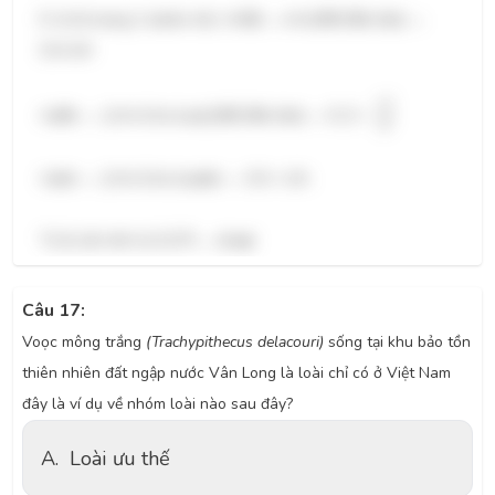
D. tỷ lệ mang 2 alelle trội: AABb →AA(1BB:2Bb:1bb) →
0,3×1/4
0
,
2
×
C
4
2
2
4
2
C
4
AaBb → (1AA:2Aa:1aa)(1BB:2Bb:1bb) →
0
,
2
×
4
2
Aabb → (1AA:2Aa:1aa)bb → 0,5 × 1/4 .
Tỷ lệ cần tính là 0,275 →
d sai
Câu 17:
Voọc mông trắng
(Trachypithecus delacouri)
sống tại khu bảo tồn
thiên nhiên đất ngập nước Vân Long là loài chỉ có ở Việt Nam
đây là ví dụ về nhóm loài nào sau đây?
A.
Loài ưu thế