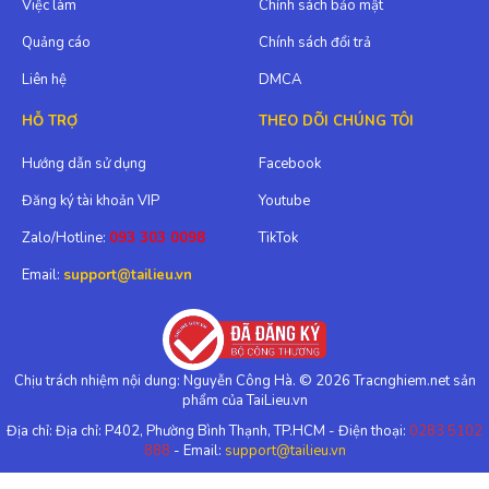
Việc làm
Chính sách bảo mật
Quảng cáo
Chính sách đổi trả
Liên hệ
DMCA
HỖ TRỢ
THEO DÕI CHÚNG TÔI
Hướng dẫn sử dụng
Facebook
Đăng ký tài khoản VIP
Youtube
Zalo/Hotline:
093 303 0098
TikTok
Email:
support@tailieu.vn
Chịu trách nhiệm nội dung: Nguyễn Công Hà. © 2026 Tracnghiem.net sản
phẩm của TaiLieu.vn
Địa chỉ: Địa chỉ: P402, Phường Bình Thạnh, TP.HCM - Điện thoại:
0283 5102
888
- Email:
support@tailieu.vn