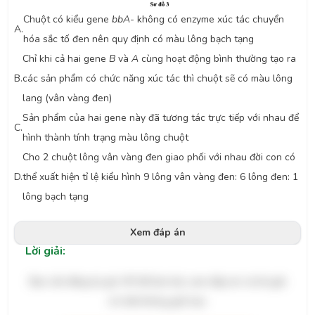
Chuột có kiểu gene
bbA-
không có enzyme xúc tác chuyển
A.
hóa sắc tố đen nên quy định có màu lông bạch tạng
Chỉ khi cả hai gene
B
và
A
cùng hoạt động bình thường tạo ra
B.
các sản phẩm có chức năng xúc tác thì chuột sẽ có màu lông
lang (vân vàng đen)
Sản phẩm của hai gene này đã tương tác trực tiếp với nhau để
C.
hình thành tính trạng màu lông chuột
Cho 2 chuột lông vân vàng đen giao phối với nhau đời con có
D.
thể xuất hiện tỉ lệ kiểu hình 9 lông vân vàng đen: 6 lông đen: 1
lông bạch tạng
Xem đáp án
Lời giải:
Bạn cần đăng ký gói VIP để làm bài, xem đáp án và lời giải
chi tiết không giới hạn.