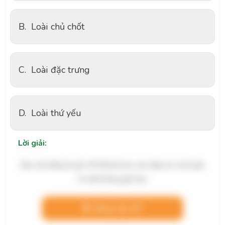
B.
Loài chủ chốt
C.
Loài đặc trưng
D.
Loài thứ yếu
Lời giải:
Bạn cần đăng ký gói VIP để làm bài, xem đáp án và lời giải
chi tiết không giới hạn.
Nâng cấp VIP