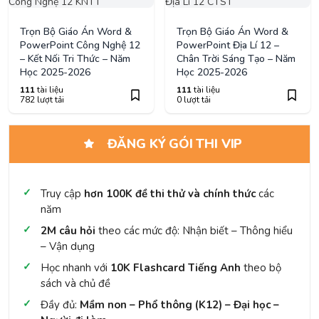
Trọn Bộ Giáo Án Word &
Trọn Bộ Giáo Án Word &
PowerPoint Công Nghệ 12
PowerPoint Địa Lí 12 –
– Kết Nối Tri Thức – Năm
Chân Trời Sáng Tạo – Năm
Học 2025-2026
Học 2025-2026
111
tài liệu
111
tài liệu
782 lượt tải
0 lượt tải
ĐĂNG KÝ GÓI THI VIP
Truy cập
hơn 100K đề thi thử và chính thức
các
năm
2M câu hỏi
theo các mức độ: Nhận biết – Thông hiểu
– Vận dụng
Học nhanh với
10K Flashcard Tiếng Anh
theo bộ
sách và chủ đề
Đầy đủ:
Mầm non – Phổ thông (K12) – Đại học –