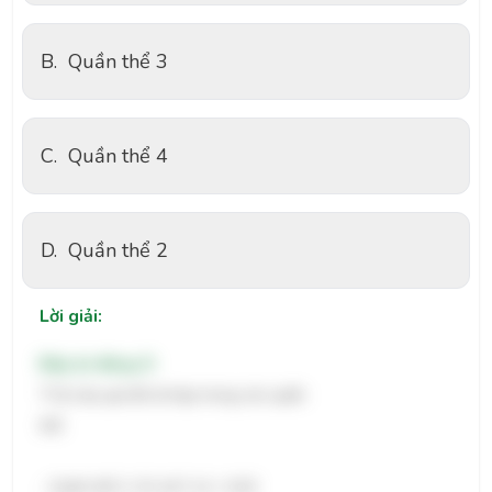
B.
Quần thể 3
C.
Quần thể 4
D.
Quần thể 2
Lời giải:
Đáp án đúng: D
Tỉ lệ cây quả đỏ dị hợp trong các quần
th
- Quần thể 1: 0,3 x0,7 x2 = 0,42