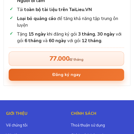
Người đi làm
Tải
toàn bộ tài liệu trên TaiLieu.VN
Loại bỏ quảng cáo
để tăng khả năng tập trung ôn
luyện
Tặng
15 ngày
khi đăng ký gói
3 tháng
,
30 ngày
với
gói
6 tháng
và
60 ngày
với gói
12 tháng
.
77.000
đ/ tháng
Đăng ký ngay
GIỚI THIỆU
CHÍNH SÁCH
Về chúng tôi
Thoả thuận sử dụng