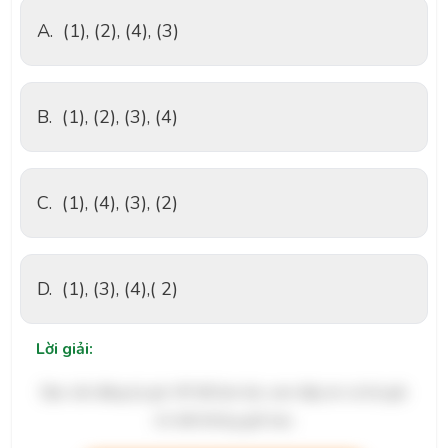
A.
(1), (2), (4), (3)
B.
(1), (2), (3), (4)
C.
(1), (4), (3), (2)
D.
(1), (3), (4),( 2)
Lời giải:
Bạn cần đăng ký gói VIP để làm bài, xem đáp án và lời giải
chi tiết không giới hạn.