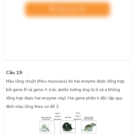
Nâng cấp VIP
Câu 19:
Màu lông chuột
(Mus musculus)
do hai enzyme được tổng hợp
bởi gene
B
và gene
A
(các alelle tương ứng là
b
và
a
không
tổng hợp được hai enzyme này). Hai gene phân li độc lập quy
định màu lông theo sơ đồ 3.