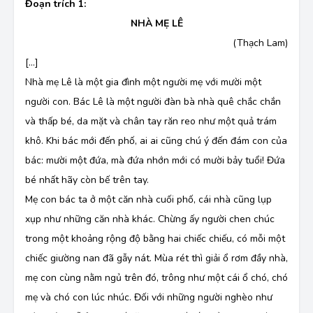
Đoạn trích 1:
NHÀ MẸ LÊ
(Thạch Lam)
[…]
Nhà mẹ Lê là một gia đình một người mẹ với mười một
người con. Bác Lê là một người đàn bà nhà quê chắc chắn
và thấp bé, da mặt và chân tay răn reo như một quả trám
khô. Khi bác mới đến phố, ai ai cũng chú ý đến đám con của
bác: mười một đứa, mà đứa nhớn mới có mười bảy tuổi! Đứa
bé nhất hãy còn bế trên tay.
Mẹ con bác ta ở một căn nhà cuối phố, cái nhà cũng lụp
xụp như những căn nhà khác. Chừng ấy người chen chúc
trong một khoảng rộng độ bằng hai chiếc chiếu, có mỗi một
chiếc giường nan đã gẫy nát. Mùa rét thì giải ổ rơm đầy nhà,
mẹ con cùng nằm ngủ trên đó, trông như một cái ổ chó, chó
mẹ và chó con lúc nhúc. Đối với những người nghèo như