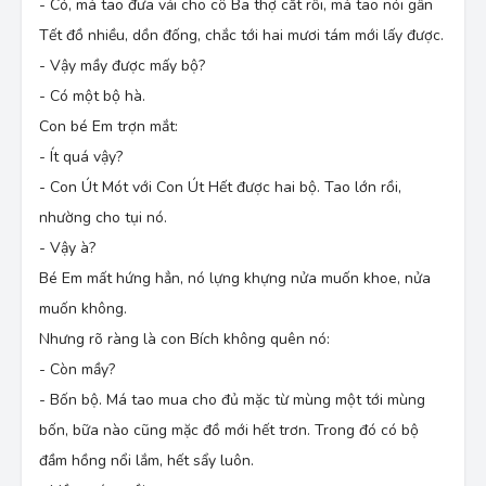
mà mặc bộ đầm hồng, thế nào cũng mất vui.
- Có, má tao đưa vải cho cô Ba thợ cắt rồi, má tao nói gần
Bạn bè phải vậy chớ. Đứa mặc áo đẹp, đứa mặc
Tết đồ nhiều, dồn đống, chắc tới hai mươi tám mới lấy được.
áo xấu coi gì được, vậy sao coi là bạn thân.
- Vậy mầy được mấy bộ?
Nhưng Bích lại nghĩ khác, bé Em thương bạn như
vậy, tốt như vậy, có mặc áo gì Bích vẫn quý bé
- Có một bộ hà.
em. Thiệt đó.
Con bé Em trợn mắt:
(
Áo Tết,
Nguyễn Ngọc Tư
,
in trong
Bánh trái
- Ít quá vậy?
mùa xưa,
Nxb Văn học)
Truyện ngắn trên sử dụng người kể chuyện ở
- Con Út Mót với Con Út Hết được hai bộ. Tao lớn rồi,
ngôi thứ mấy? Đoạn trích trên chủ yếu được kể
nhường cho tụi nó.
từ điểm nhìn của nhân vật nào?
- Vậy à?
Bé Em mất hứng hẳn, nó lựng khựng nửa muốn khoe, nửa
muốn không.
Nhưng rõ ràng là con Bích không quên nó:
- Còn mầy?
- Bốn bộ. Má tao mua cho đủ mặc từ mùng một tới mùng
bốn, bữa nào cũng mặc đồ mới hết trơn. Trong đó có bộ
đầm hồng nổi lắm, hết sẩy luôn.