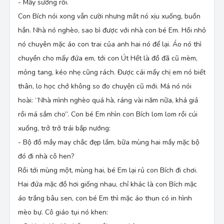
- Mầy sướng rồi.
Con Bích nói xong vẫn cười nhưng mắt nó xịu xuống, buồn
hẳn. Nhà nó nghèo, sao bì được với nhà con bé Em. Hồi nhỏ
nó chuyên mặc áo con trai của anh hai nó để lại. Áo nó thì
chuyền cho mấy đứa em, tới con Út Hết là đồ đã cũ mèm,
mỏng tang, kéo nhẹ cũng rách. Được cái mấy chị em nó biết
thân, lo học chớ không so đo chuyện cũ mới. Má nó nói
hoài: “Nhà mình nghèo quá hà, ráng vài năm nữa, khá giả
rồi má sắm cho”. Con bé Em nhìn con Bích lom lom rồi cúi
xuống, trở trở trái bắp nướng:
- Bộ đồ mầy may chắc đẹp lắm, bữa mùng hai mầy mặc bộ
đó đi nhà cô hen?
Rồi tới mùng một, mùng hai, bé Em lại rủ con Bích đi chơi.
Hai đứa mặc đồ hơi giống nhau, chỉ khác là con Bích mặc
áo trắng bâu sen, con bé Em thì mặc áo thun có in hình
mèo bự. Cô giáo tụi nó khen: