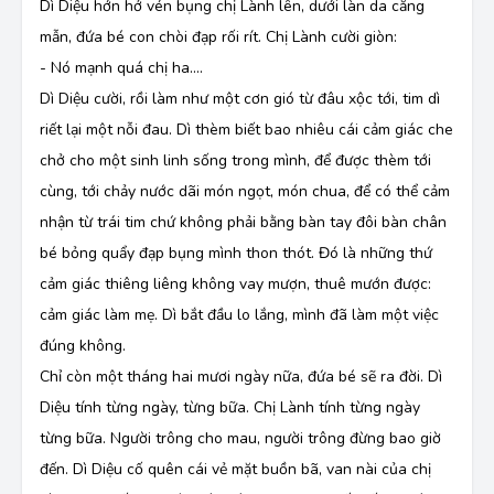
Dì Diệu hớn hở vén bụng chị Lành lên, dưới làn da căng
mẫn, đứa bé con chòi đạp rối rít. Chị Lành cười giòn:
- Nó mạnh quá chị ha....
Dì Diệu cười, rồi làm như một cơn gió từ đâu xộc tới, tim dì
riết lại một nỗi đau. Dì thèm biết bao nhiêu cái cảm giác che
chở cho một sinh linh sống trong mình, để được thèm tới
cùng, tới chảy nước dãi món ngọt, món chua, để có thể cảm
nhận từ trái tim chứ không phải bằng bàn tay đôi bàn chân
bé bỏng quẩy đạp bụng mình thon thót. Đó là những thứ
cảm giác thiêng liêng không vay mượn, thuê mướn được:
cảm giác làm mẹ. Dì bắt đầu lo lắng, mình đã làm một việc
đúng không.
Chỉ còn một tháng hai mươi ngày nữa, đứa bé sẽ ra đời. Dì
Diệu tính từng ngày, từng bữa. Chị Lành tính từng ngày
từng bữa. Người trông cho mau, người trông đừng bao giờ
đến. Dì Diệu cố quên cái vẻ mặt buồn bã, van nài của chị