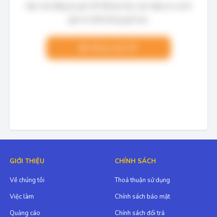
Bạn cần đăng ký gói VIP để làm bài, xem đáp án và lời
giải chi tiết không giới hạn.
Nâng cấp VIP
GIỚI THIỆU
CHÍNH SÁCH
Về chúng tôi
Thoả thuận sử dụng
Việc làm
Chính sách bảo mật
Quảng cáo
Chính sách đổi trả