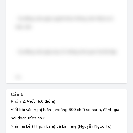
- Sự động cảm giúp người khác không cảm thấy tự ti,
mặc cảm
- Sự đồng cảm giúp duy trì những mối quan hệ tốt đẹp
v.v…
Câu 6:
Phần
2
:
Viết
(
5.0
điểm)
Viết bài văn nghị luận (khoảng 600 chữ) so sánh, đánh giá
hai đoạn trích sau:
Nhà mẹ Lê (Thạch Lam) và Làm mẹ (Nguyễn Ngọc Tư).