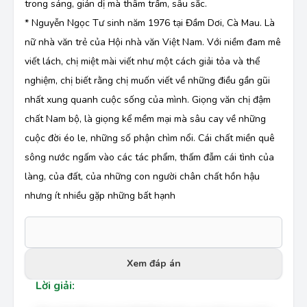
trong sáng, giản dị mà thâm trầm, sâu sắc.
* Nguyễn Ngọc Tư sinh năm 1976 tại Đầm Dơi, Cà Mau. Là
nữ nhà văn trẻ của Hội nhà văn Việt Nam. Với niềm đam mê
viết lách, chị miệt mài viết như một cách giải tỏa và thể
nghiệm, chị biết rằng chị muốn viết về những điều gần gũi
nhất xung quanh cuộc sống của mình. Giọng văn chị đậm
chất Nam bộ, là giọng kể mềm mại mà sâu cay về những
cuộc đời éo le, những số phận chìm nổi. Cái chất miền quê
sông nước ngấm vào các tác phẩm, thấm đẫm cái tình của
làng, của đất, của những con người chân chất hồn hậu
nhưng ít nhiều gặp những bất hạnh
Xem đáp án
Lời giải: