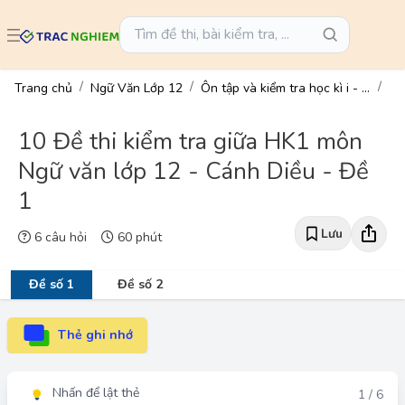
Trang chủ
Ngữ Văn Lớp 12
Ôn tập và kiểm tra học kì i - ngữ văn 12
10 Đề thi kiểm tra giữa HK1 môn
Ngữ văn lớp 12 - Cánh Diều - Đề
1
Lưu
6 câu hỏi
60 phút
Đề số 1
Đề số 2
Thẻ ghi nhớ
Nhấn để lật thẻ
Đáp án
1 / 6