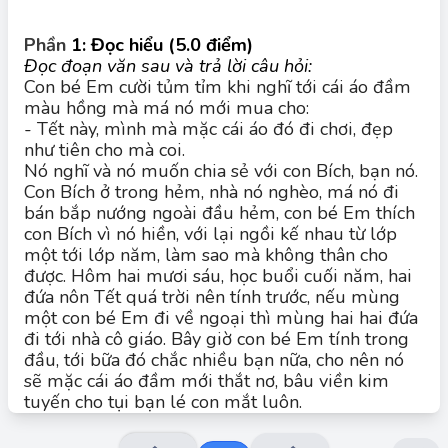
Phần
1: Đọc hiểu (
5.0
điểm)
Đọc đoạn văn sau và trả lời câu hỏi:
Con bé Em cười tủm tỉm khi nghĩ tới cái áo đầm
màu hồng mà má nó mới mua cho:
- Tết này, mình mà mặc cái áo đó đi chơi, đẹp
như tiên cho mà coi.
Nó nghĩ và nó muốn chia sẻ với con Bích, bạn nó.
Đáp án đúng:
Con Bích ở trong hẻm, nhà nó nghèo, má nó đi
- Ngôi kể: ngôi thứ ba.
bán bắp nướng ngoài đầu hẻm, con bé Em thích
con Bích vì nó hiền, với lại ngồi kế nhau từ lớp
- Điểm nhìn của nhân vật bé Em.
một tới lớp năm, làm sao mà không thân cho
được. Hôm hai mươi sáu, học buổi cuối năm, hai
đứa nôn Tết quá trời nên tính trước, nếu mùng
một con bé Em đi về ngoại thì mùng hai hai đứa
đi tới nhà cô giáo. Bây giờ con bé Em tính trong
đầu, tới bữa đó chắc nhiều bạn nữa, cho nên nó
sẽ mặc cái áo đầm mới thắt nơ, bâu viền kim
tuyến cho tụi bạn lé con mắt luôn.
Con Bích đang ngồi nướng bắp thế cho má nó đi
xách cặn cho heo. Bé Em muốn khoe liền nhưng