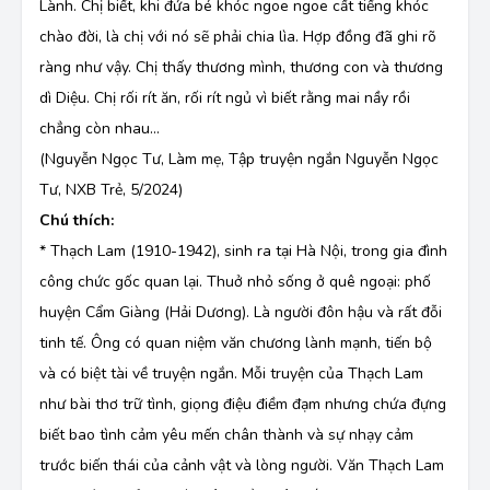
Lành. Chị biết, khi đứa bé khóc ngoe ngoe cất tiếng khóc
chào đời, là chị với nó sẽ phải chia lìa. Hợp đồng đã ghi rõ
ràng như vậy. Chị thấy thương mình, thương con và thương
dì Diệu. Chị rối rít ăn, rối rít ngủ vì biết rằng mai nầy rồi
chẳng còn nhau...
(Nguyễn Ngọc Tư, Làm mẹ, Tập truyện ngắn Nguyễn Ngọc
Tư, NXB Trẻ, 5/2024)
Chú thích:
* Thạch Lam (1910-1942), sinh ra tại Hà Nội, trong gia đình
công chức gốc quan lại. Thuở nhỏ sống ở quê ngoại: phố
huyện Cẩm Giàng (Hải Dương). Là người đôn hậu và rất đỗi
tinh tế. Ông có quan niệm văn chương lành mạnh, tiến bộ
và có biệt tài về truyện ngắn. Mỗi truyện của Thạch Lam
như bài thơ trữ tình, giọng điệu điềm đạm nhưng chứa đựng
biết bao tình cảm yêu mến chân thành và sự nhạy cảm
trước biến thái của cảnh vật và lòng người. Văn Thạch Lam