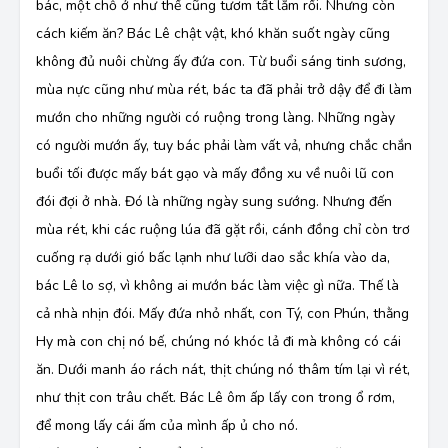
bác, một chỗ ở như thế cũng tươm tất lắm rồi. Nhưng còn
cách kiếm ăn? Bác Lê chật vật, khó khăn suốt ngày cũng
không đủ nuôi chừng ấy đứa con. Từ buổi sáng tinh sương,
mùa nực cũng như mùa rét, bác ta đã phải trở dậy để đi làm
mướn cho những người có ruộng trong làng. Những ngày
có người mướn ấy, tuy bác phải làm vất vả, nhưng chắc chắn
buổi tối được mấy bát gạo và mấy đồng xu về nuôi lũ con
đói đợi ở nhà. Đó là những ngày sung sướng. Nhưng đến
mùa rét, khi các ruộng lúa đã gặt rồi, cánh đồng chỉ còn trơ
cuống rạ dưới gió bấc lạnh như lưỡi dao sắc khía vào da,
bác Lê lo sợ, vì không ai mướn bác làm việc gì nữa. Thế là
cả nhà nhịn đói. Mấy đứa nhỏ nhất, con Tý, con Phún, thằng
Hy mà con chị nó bế, chúng nó khóc lả đi mà không có cái
ăn. Dưới manh áo rách nát, thịt chúng nó thâm tím lại vì rét,
như thịt con trâu chết. Bác Lê ôm ấp lấy con trong ổ rơm,
để mong lấy cái ấm của mình ấp ủ cho nó.