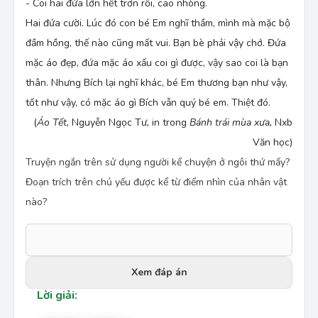
- Coi hai đứa lớn hết trơn rồi, cao nhòng.
Hai đứa cười. Lúc đó con bé Em nghĩ thầm, mình mà mặc bộ
đầm hồng, thế nào cũng mất vui. Bạn bè phải vậy chớ. Đứa
mặc áo đẹp, đứa mặc áo xấu coi gì được, vậy sao coi là bạn
thân. Nhưng Bích lại nghĩ khác, bé Em thương bạn như vậy,
tốt như vậy, có mặc áo gì Bích vẫn quý bé em. Thiệt đó.
(
Áo Tết,
Nguyễn Ngọc Tư
,
in trong
Bánh trái mùa xưa,
Nxb
Văn học)
Truyện ngắn trên sử dụng người kể chuyện ở ngôi thứ mấy?
Đoạn trích trên chủ yếu được kể từ điểm nhìn của nhân vật
nào?
Xem đáp án
Lời giải: