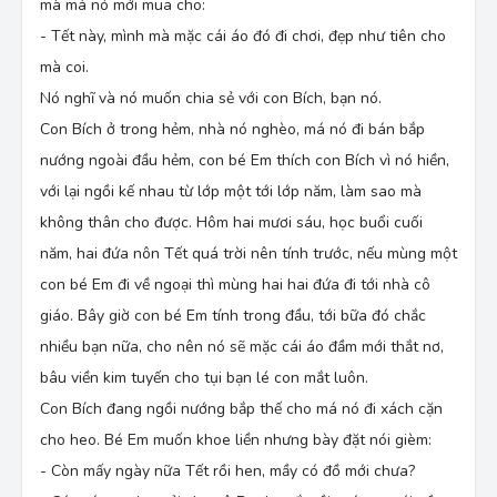
mà má nó mới mua cho:
- Mầy sướng rồi.
Con Bích nói xong vẫn cười nhưng mắt nó xịu
- Tết này, mình mà mặc cái áo đó đi chơi, đẹp như tiên cho
xuống, buồn hẳn. Nhà nó nghèo, sao bì được với
mà coi.
nhà con bé Em. Hồi nhỏ nó chuyên mặc áo con
Nó nghĩ và nó muốn chia sẻ với con Bích, bạn nó.
trai của anh hai nó để lại. Áo nó thì chuyền cho
mấy đứa em, tới con Út Hết là đồ đã cũ mèm,
Con Bích ở trong hẻm, nhà nó nghèo, má nó đi bán bắp
mỏng tang, kéo nhẹ cũng rách. Được cái mấy chị
nướng ngoài đầu hẻm, con bé Em thích con Bích vì nó hiền,
em nó biết thân, lo học chớ không so đo chuyện
với lại ngồi kế nhau từ lớp một tới lớp năm, làm sao mà
cũ mới. Má nó nói hoài: “Nhà mình nghèo quá hà,
ráng vài năm nữa, khá giả rồi má sắm cho”. Con
không thân cho được. Hôm hai mươi sáu, học buổi cuối
bé Em nhìn con Bích lom lom rồi cúi xuống, trở
năm, hai đứa nôn Tết quá trời nên tính trước, nếu mùng một
trở trái bắp nướng:
con bé Em đi về ngoại thì mùng hai hai đứa đi tới nhà cô
- Bộ đồ mầy may chắc đẹp lắm, bữa mùng hai
mầy mặc bộ đó đi nhà cô hen?
giáo. Bây giờ con bé Em tính trong đầu, tới bữa đó chắc
Rồi tới mùng một, mùng hai, bé Em lại rủ con
nhiều bạn nữa, cho nên nó sẽ mặc cái áo đầm mới thắt nơ,
Bích đi chơi. Hai đứa mặc đồ hơi giống nhau, chỉ
bâu viền kim tuyến cho tụi bạn lé con mắt luôn.
khác là con Bích mặc áo trắng bâu sen, con bé
Em thì mặc áo thun có in hình mèo bự. Cô giáo
Con Bích đang ngồi nướng bắp thế cho má nó đi xách cặn
tụi nó khen:
cho heo. Bé Em muốn khoe liền nhưng bày đặt nói gièm:
- Coi hai đứa lớn hết trơn rồi, cao nhòng.
- Còn mấy ngày nữa Tết rồi hen, mầy có đồ mới chưa?
Hai đứa cười. Lúc đó con bé Em nghĩ thầm, mình