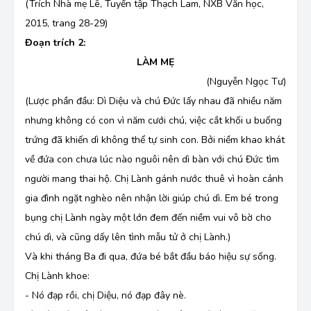
(Trích Nhà mẹ Lê, Tuyển tập Thạch Lam, NXB Văn học,
2015, trang 28-29)
Đoạn trích 2:
LÀM MẸ
(Nguyễn Ngọc Tư)
(Lược phần đầu: Dì Diệu và chú Đức lấy nhau đã nhiều năm
nhưng không có con vì năm cưới chú, việc cắt khối u buống
trứng đã khiến dì không thể tự sinh con. Bởi niềm khao khát
về đứa con chưa lúc nào nguôi nên dì bàn với chú Đức tìm
người mang thai hộ. Chị Lành gánh nước thuê vì hoàn cảnh
gia đình ngặt nghèo nên nhận lời giúp chú dì. Em bé trong
bụng chị Lành ngày một lớn đem đến niềm vui vô bờ cho
chú dì, và cũng dấy lên tình mẫu tử ở chị Lành.)
Và khi tháng Ba đi qua, đứa bé bắt đầu báo hiệu sự sống.
Chị Lành khoe:
- Nó đạp rồi, chị Diệu, nó đạp đây nè.