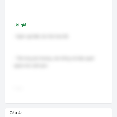
Lời giải:
- Ngôn ngữ đậm sắc thái Nam Bộ
- Tấm lòng yêu thương, cảm thông với kiếp người
nghèo khó, bất hạnh.
- ........
Câu 4: