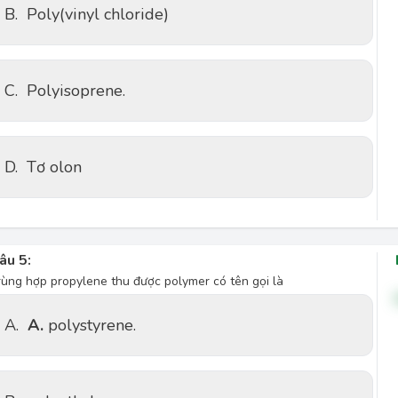
B.
Poly(vinyl chloride)
C.
Polyisoprene.
D.
Tơ olon
âu 5:
rùng hợp propylene thu được polymer có tên gọi là
A.
A.
polystyrene.