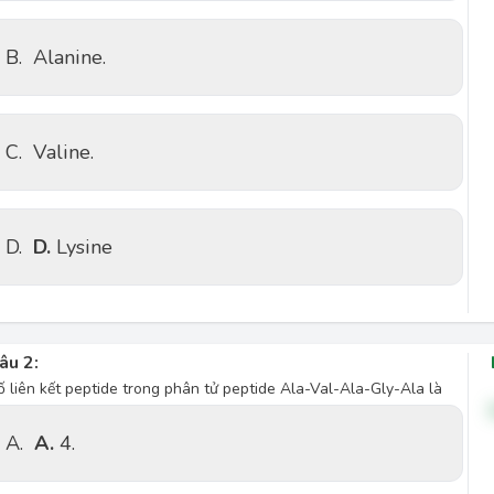
B.
Alanine.
C.
Valine.
D.
D.
Lysine
âu 2:
ố liên kết peptide trong phân tử peptide Ala-Val-Ala-Gly-Ala là
A.
A.
4.