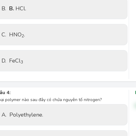
B.
B.
HCl.
C.
HNO
.
2
D.
FeCl
3
âu 4:
oại polymer nào sau đây có chứa nguyên tố nitrogen?
A.
Polyethylene.