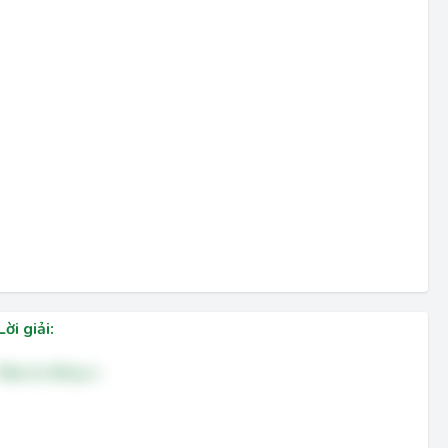
Lời giải:
Đáp án đúng: a