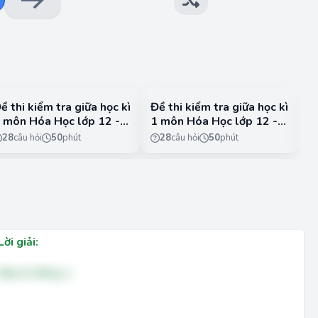
ề thi kiểm tra giữa học kì
Đề thi kiểm tra giữa học kì
Đ
 môn Hóa Học lớp 12 -
1 môn Hóa Học lớp 12 -
1
TST - Đề 3
CTST - Đề 4
K
28
câu hỏi
50
phút
28
câu hỏi
50
phút
Lời giải:
Đáp án đúng: a