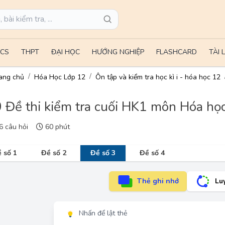
CS
THPT
ĐẠI HỌC
HƯỚNG NGHIỆP
FLASHCARD
TÀI 
ang chủ
Hóa Học Lớp 12
Ôn tập và kiểm tra học kì i - hóa học 12
 Đề thi kiểm tra cuối HK1 môn Hóa học
 câu hỏi
60 phút
 số 1
Đề số 2
Đề số 3
Đề số 4
Thẻ ghi nhớ
Lu
Nhấn để lật thẻ