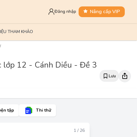
Nâng cấp VIP
Đăng nhập
LIỆU THAM KHẢO
 lớp 12 - Cánh Diều - Đề 3
Lưu
yện tập
Thi thử
Đáp án
1 / 26