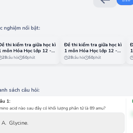
c nghiệm nổi bật:
Đề thi kiểm tra giữa học kì
Đề thi kiểm tra giữa học kì
Đ
1 môn Hóa Học lớp 12 -
1 môn Hóa Học lớp 12 -
1
CTST - Đề 1
CTST - Đề 2
C
28
câu hỏi
50
phút
28
câu hỏi
50
phút
nh sách câu hỏi:
âu 1:
mino acid nào sau đây có khối lượng phân tử là 89 amu?
A.
Glycine.