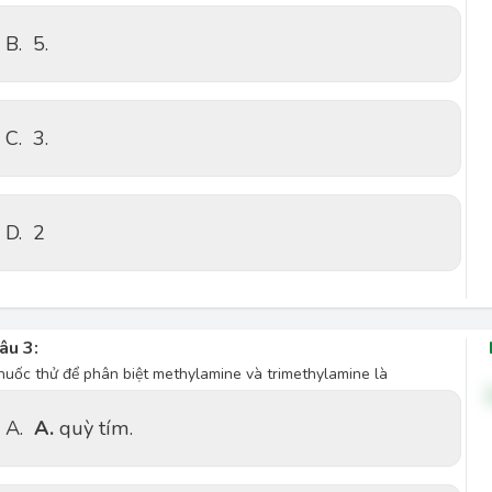
B.
5.
C.
3.
D.
2
âu 3:
huốc thử để phân biệt methylamine và trimethylamine là
A.
A.
quỳ tím.