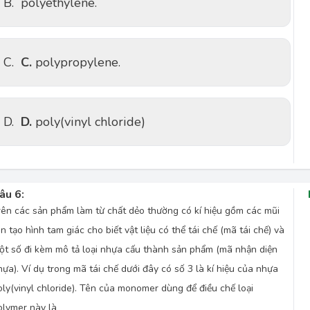
B.
polyethylene.
C.
C.
polypropylene.
D.
D.
poly(vinyl chloride)
âu 6:
rên các sản phẩm làm từ chất dẻo thường có kí hiệu gồm các mũi
ên tạo hình tam giác cho biết vật liệu có thể tái chế (mã tái chế) và
ột số đi kèm mô tả loại nhựa cấu thành sản phẩm (mã nhận diện
hựa
). Ví dụ trong mã tái chế dưới đây có số 3 là kí hiệu của nhựa
ly(vinyl chloride)
. Tên của monomer dùng để điều chế loại
olymer này là