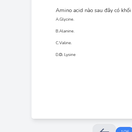
Amino acid nào sau đây có khối
A.
Glycine.
B.
Alanine.
C.
Valine.
D.
D.
Lysine
1
/
26