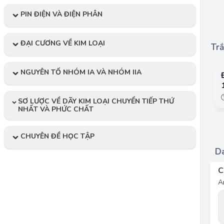
PIN ĐIỆN VÀ ĐIỆN PHÂN
ĐẠI CƯƠNG VỀ KIM LOẠI
Trắ
NGUYÊN TỐ NHÓM IA VÀ NHÓM IIA
SƠ LƯỢC VỀ DÃY KIM LOẠI CHUYỂN TIẾP THỨ
NHẤT VÀ PHỨC CHẤT
CHUYÊN ĐỀ HỌC TẬP
Da
C
A