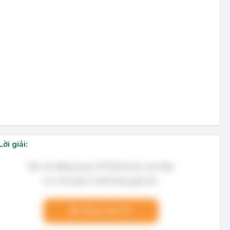
Lời giải:
Bạn cần đăng ký gói VIP để làm bài, xem đáp
án và lời giải chi tiết không giới hạn.
Nâng cấp VIP