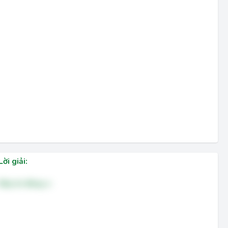
Lời giải:
Đáp án đúng: a