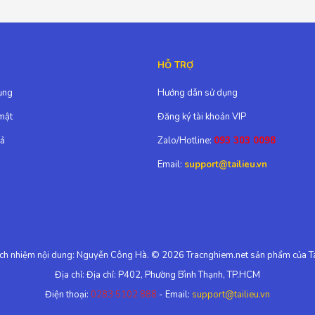
HỖ TRỢ
ụng
Hướng dẫn sử dụng
mật
Đăng ký tài khoản VIP
rả
Zalo/Hotline:
093 303 0098
Email:
support@tailieu.vn
ách nhiệm nội dung: Nguyễn Công Hà. © 2026 Tracnghiem.net sản phẩm của Ta
Địa chỉ: Địa chỉ: P402, Phường Bình Thạnh, TP.HCM
Điện thoại:
0283 5102 888
- Email:
support@tailieu.vn