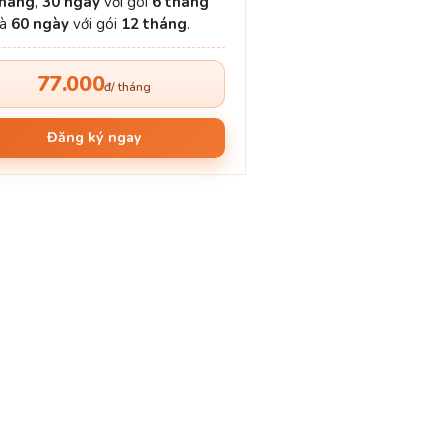
háng
,
30 ngày
với gói
6 tháng
và
60 ngày
với gói
12 tháng
.
77.000
đ/ tháng
Đăng ký ngay