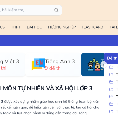
CS
THPT
ĐẠI HỌC
HƯỚNG NGHIỆP
FLASHCARD
TÀI 
Đề th
Tiếng Việt 3
Tiếng Anh 3
›
thi
9 đề thi
0 đề thi
T
T
T
II MÔN TỰ NHIÊN VÀ XÃ HỘI LỚP 3
T
T
 3
được xây dựng nhằm giúp học sinh hệ thống toàn bộ kiến
T
iết kế ngắn gọn, dễ hiểu, gắn liền với thực tế, tạo cơ hội cho
T
y logic và lựa chọn hành vi đúng đắn trong đời sống.