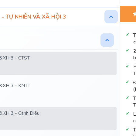
 - TỰ NHIÊN VÀ XÃ HỘI 3
T
c
2
N&XH 3 - CTST
b
H
T
Đ
N&XH 3 - KNTT
(
T
T
N&XH 3 - Cánh Diều
L
n