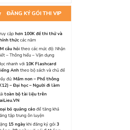
ĐĂNG KÝ GÓI THI VIP
ruy cập
hơn 100K đề thi thử và
hính thức
các năm
M câu hỏi
theo các mức độ: Nhận
iết – Thông hiểu – Vận dụng
ọc nhanh với
10K Flashcard
iếng Anh
theo bộ sách và chủ đề
ầy đủ:
Mầm non – Phổ thông
K12) – Đại học – Người đi làm
ải
toàn bộ tài liệu trên
aiLieu.VN
oại bỏ quảng cáo
để tăng khả
ăng tập trung ôn luyện
Tặng
15 ngày
khi đăng ký gói
3