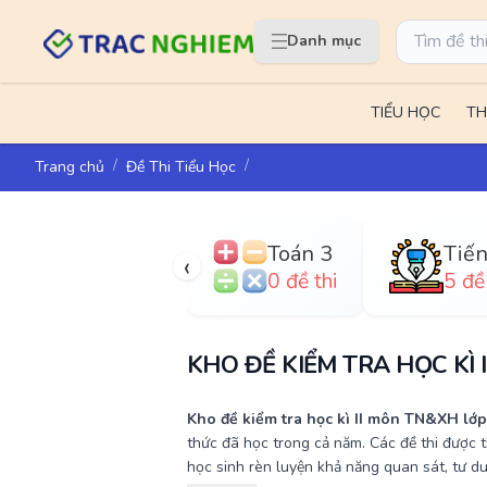
Danh mục
TIỂU HỌC
TH
Trang chủ
Đề Thi Tiểu Học
Toán 3
‹
0 đề thi
5 đề 
KHO ĐỀ KIỂM TRA HỌC KÌ 
Kho đề kiểm tra học kì II môn TN&XH lớp
thức đã học trong cả năm. Các đề thi được th
học sinh rèn luyện khả năng quan sát, tư du