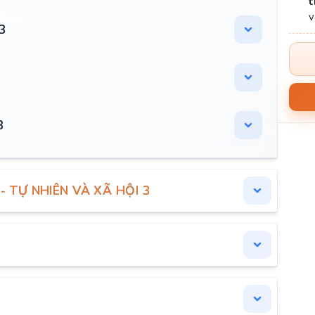
t
3
3
 - TỰ NHIÊN VÀ XÃ HỘI 3