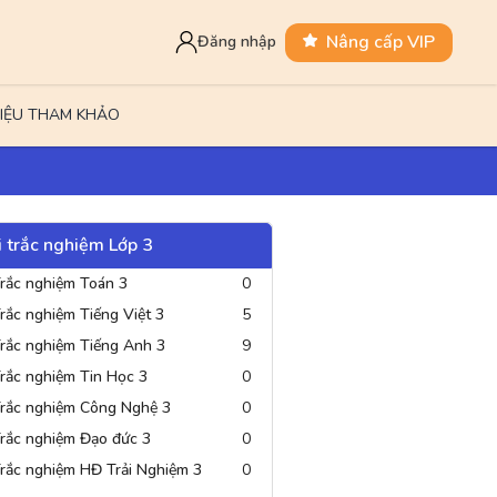
Nâng cấp VIP
Đăng nhập
LIỆU THAM KHẢO
i trắc nghiệm Lớp 3
TN & XH 3
Tin Học 3
Công Nghệ 3
0 đề thi
0 đề thi
rắc nghiệm Toán 3
0
rắc nghiệm Tiếng Việt 3
5
rắc nghiệm Tiếng Anh 3
9
rắc nghiệm Tin Học 3
0
rắc nghiệm Công Nghệ 3
0
rắc nghiệm Đạo đức 3
0
rắc nghiệm HĐ Trải Nghiệm 3
0