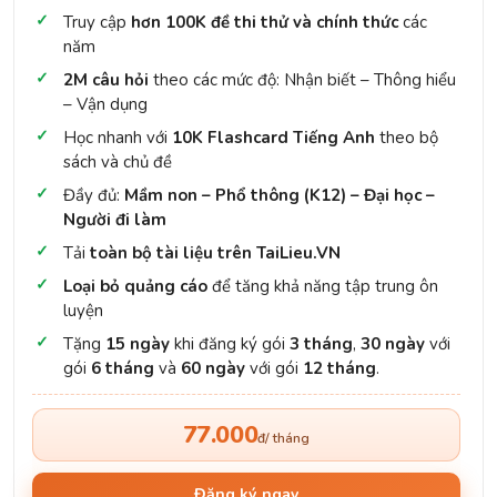
Truy cập
hơn 100K đề thi thử và chính thức
các
năm
2M câu hỏi
theo các mức độ: Nhận biết – Thông hiểu
– Vận dụng
Học nhanh với
10K Flashcard Tiếng Anh
theo bộ
sách và chủ đề
Đầy đủ:
Mầm non – Phổ thông (K12) – Đại học –
Người đi làm
Tải
toàn bộ tài liệu trên TaiLieu.VN
Loại bỏ quảng cáo
để tăng khả năng tập trung ôn
luyện
Tặng
15 ngày
khi đăng ký gói
3 tháng
,
30 ngày
với
gói
6 tháng
và
60 ngày
với gói
12 tháng
.
77.000
đ/ tháng
Đăng ký ngay