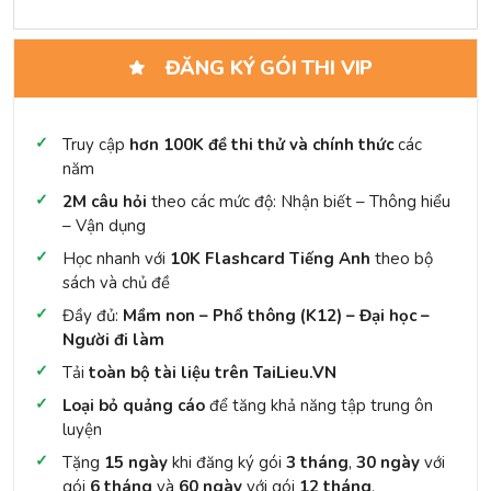
ĐĂNG KÝ GÓI THI VIP
Truy cập
hơn 100K đề thi thử và chính thức
các
năm
2M câu hỏi
theo các mức độ: Nhận biết – Thông hiểu
– Vận dụng
Học nhanh với
10K Flashcard Tiếng Anh
theo bộ
sách và chủ đề
Đầy đủ:
Mầm non – Phổ thông (K12) – Đại học –
Người đi làm
Tải
toàn bộ tài liệu trên TaiLieu.VN
Loại bỏ quảng cáo
để tăng khả năng tập trung ôn
luyện
Tặng
15 ngày
khi đăng ký gói
3 tháng
,
30 ngày
với
gói
6 tháng
và
60 ngày
với gói
12 tháng
.