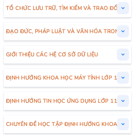
TỔ CHỨC LƯU TRỮ, TÌM KIẾM VÀ TRAO ĐỔI THÔ
ĐẠO ĐỨC, PHÁP LUẬT VÀ VĂN HÓA TRONG MÔ
GIỚI THIỆU CÁC HỆ CƠ SỞ DỮ LIỆU
ĐỊNH HƯỚNG KHOA HỌC MÁY TÍNH LỚP 11
ĐỊNH HƯỚNG TIN HỌC ỨNG DỤNG LỚP 11
CHUYÊN ĐỀ HỌC TẬP ĐỊNH HƯỚNG KHOA HỌC M