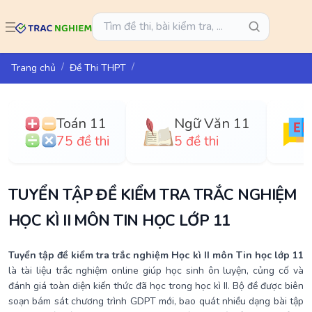
Trang chủ
Đề Thi THPT
Toán 11
Ngữ Văn 11
75 đề thi
5 đề thi
TUYỂN TẬP ĐỀ KIỂM TRA TRẮC NGHIỆM
HỌC KÌ II MÔN TIN HỌC LỚP 11
Tuyển tập đề kiểm tra trắc nghiệm Học kì II môn Tin học lớp 11
là tài liệu trắc nghiệm online giúp học sinh ôn luyện, củng cố và
đánh giá toàn diện kiến thức đã học trong học kì II. Bộ đề được biên
soạn bám sát chương trình GDPT mới, bao quát nhiều dạng bài tập