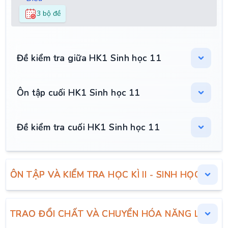
3 bộ đề
Đề kiểm tra giữa HK1 Sinh học 11
Ôn tập cuối HK1 Sinh học 11
Đề kiểm tra cuối HK1 Sinh học 11
ÔN TẬP VÀ KIỂM TRA HỌC KÌ II - SINH HỌC 11
TRAO ĐỔI CHẤT VÀ CHUYỂN HÓA NĂNG LƯỢNG 