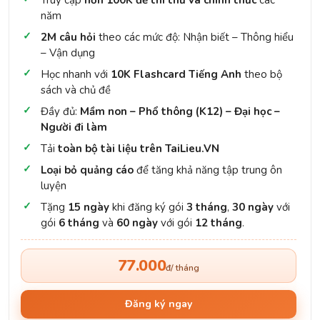
Truy cập
hơn 100K đề thi thử và chính thức
các
năm
2M câu hỏi
theo các mức độ: Nhận biết – Thông hiểu
– Vận dụng
Học nhanh với
10K Flashcard Tiếng Anh
theo bộ
sách và chủ đề
Đầy đủ:
Mầm non – Phổ thông (K12) – Đại học –
Người đi làm
Tải
toàn bộ tài liệu trên TaiLieu.VN
Loại bỏ quảng cáo
để tăng khả năng tập trung ôn
luyện
Tặng
15 ngày
khi đăng ký gói
3 tháng
,
30 ngày
với
gói
6 tháng
và
60 ngày
với gói
12 tháng
.
77.000
đ/ tháng
Đăng ký ngay