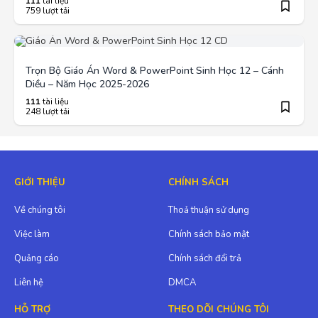
111
tài liệu
759 lượt tải
Trọn Bộ Giáo Án Word & PowerPoint Sinh Học 12 – Cánh
Diều – Năm Học 2025-2026
111
tài liệu
248 lượt tải
GIỚI THIỆU
CHÍNH SÁCH
Về chúng tôi
Thoả thuận sử dụng
Việc làm
Chính sách bảo mật
Quảng cáo
Chính sách đổi trả
Liên hệ
DMCA
HỖ TRỢ
THEO DÕI CHÚNG TÔI