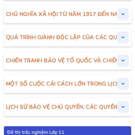
CHỦ NGHĨA XÃ HỘI TỪ NĂM 1917 ĐẾN NAY
QUÁ TRÌNH GIÀNH ĐỘC LẬP CỦA CÁC QUỐC GI
CHIẾN TRANH BẢO VỆ TỔ QUỐC VÀ CHIẾN TRA
MỘT SỐ CUỘC CẢI CÁCH LỚN TRONG LỊCH SỬ V
LỊCH SỬ BẢO VỆ CHỦ QUYỀN, CÁC QUYỀN VÀ LỢ
Đề thi trắc nghiệm Lớp 11