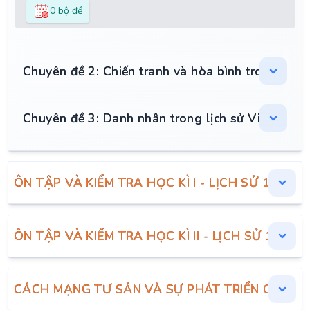
0 bộ đề
Chuyên đề 2: Chiến tranh và hòa bình trong thế 
Chuyên đề 3: Danh nhân trong lịch sử Việt Nam
ÔN TẬP VÀ KIỂM TRA HỌC KÌ I - LỊCH SỬ 11
ÔN TẬP VÀ KIỂM TRA HỌC KÌ II - LỊCH SỬ 11
CÁCH MẠNG TƯ SẢN VÀ SỰ PHÁT TRIỂN CỦA C