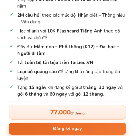
năm
2M câu hỏi
theo các mức độ: Nhận biết – Thông hiểu
– Vận dụng
Học nhanh với
10K Flashcard Tiếng Anh
theo bộ
sách và chủ đề
Đầy đủ:
Mầm non – Phổ thông (K12) – Đại học –
Người đi làm
Tải
toàn bộ tài liệu trên TaiLieu.VN
Loại bỏ quảng cáo
để tăng khả năng tập trung ôn
luyện
Tặng
15 ngày
khi đăng ký gói
3 tháng
,
30 ngày
với
gói
6 tháng
và
60 ngày
với gói
12 tháng
.
77.000
đ/ tháng
Đăng ký ngay