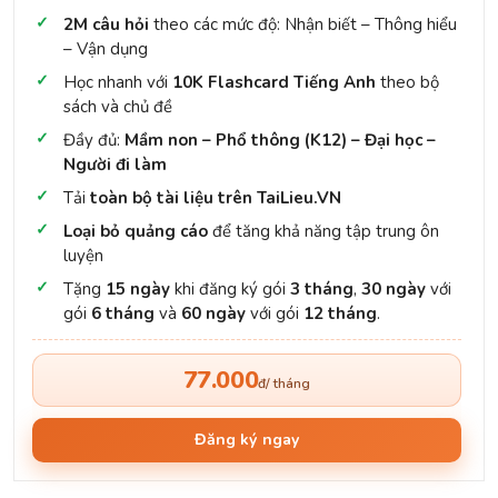
2M câu hỏi
theo các mức độ: Nhận biết – Thông hiểu
– Vận dụng
Học nhanh với
10K Flashcard Tiếng Anh
theo bộ
sách và chủ đề
Đầy đủ:
Mầm non – Phổ thông (K12) – Đại học –
Người đi làm
Tải
toàn bộ tài liệu trên TaiLieu.VN
Loại bỏ quảng cáo
để tăng khả năng tập trung ôn
luyện
Tặng
15 ngày
khi đăng ký gói
3 tháng
,
30 ngày
với
gói
6 tháng
và
60 ngày
với gói
12 tháng
.
77.000
đ/ tháng
Đăng ký ngay