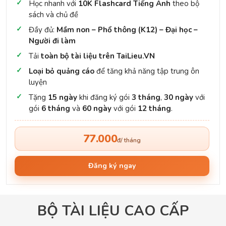
Học nhanh với
10K Flashcard Tiếng Anh
theo bộ
sách và chủ đề
Đầy đủ:
Mầm non – Phổ thông (K12) – Đại học –
Người đi làm
Tải
toàn bộ tài liệu trên TaiLieu.VN
Loại bỏ quảng cáo
để tăng khả năng tập trung ôn
luyện
Tặng
15 ngày
khi đăng ký gói
3 tháng
,
30 ngày
với
gói
6 tháng
và
60 ngày
với gói
12 tháng
.
77.000
đ/ tháng
Đăng ký ngay
BỘ TÀI LIỆU CAO CẤP