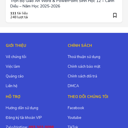
Trọn Bộ Giáo Án Word & PowerPoint Sinh Học 12 – Cánh
Diều – Năm Học 2025-2026
111
tài liệu
248 lượt tải
GIỚI THIỆU
CHÍNH SÁCH
Về chúng tôi
Thoả thuận sử dụng
Việc làm
Chính sách bảo mật
Quảng cáo
Chính sách đổi trả
Liên hệ
DMCA
HỖ TRỢ
THEO DÕI CHÚNG TÔI
Hướng dẫn sử dụng
Facebook
Đăng ký tài khoản VIP
Youtube
Zalo/Hotline:
093 303 0098
TikTok