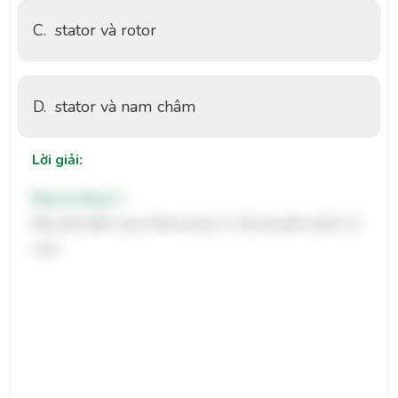
C.
stator và rotor
D.
stator và nam châm
Lời giải:
Đáp án đúng: C
Máy phát điện xoay chiều ba pha có cấu tạo gồm stator và
rotor.