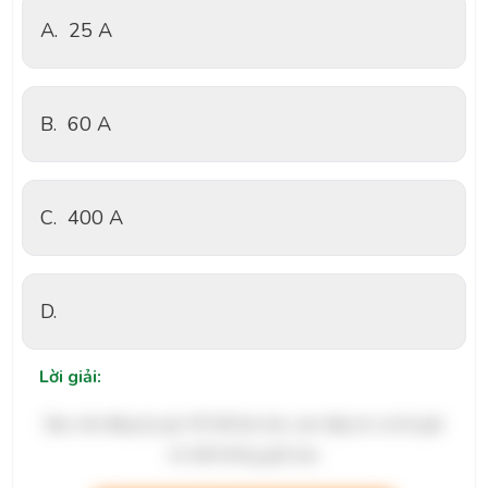
A.
25 A
B.
60 A
C.
400 A
D.
Lời giải:
Bạn cần đăng ký gói VIP để làm bài, xem đáp án và lời giải
chi tiết không giới hạn.