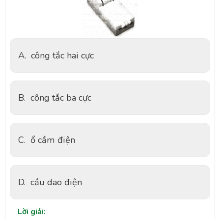
A.
công tắc hai cực
B.
công tắc ba cực
C.
ổ cắm điện
D.
cầu dao điện
Lời giải: