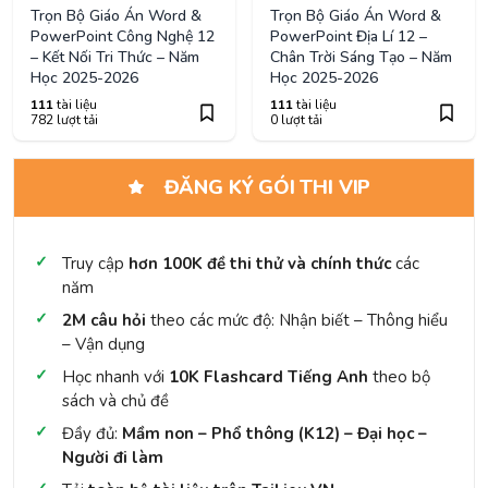
Trọn Bộ Giáo Án Word &
Trọn Bộ Giáo Án Word &
PowerPoint Công Nghệ 12
PowerPoint Địa Lí 12 –
– Kết Nối Tri Thức – Năm
Chân Trời Sáng Tạo – Năm
Học 2025-2026
Học 2025-2026
111
tài liệu
111
tài liệu
782 lượt tải
0 lượt tải
ĐĂNG KÝ GÓI THI VIP
Truy cập
hơn 100K đề thi thử và chính thức
các
năm
2M câu hỏi
theo các mức độ: Nhận biết – Thông hiểu
– Vận dụng
Học nhanh với
10K Flashcard Tiếng Anh
theo bộ
sách và chủ đề
Đầy đủ:
Mầm non – Phổ thông (K12) – Đại học –
Người đi làm