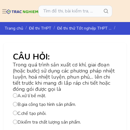
Trang chủ
Đề thi THPT
Đề thi thử Tốt nghiệp THPT năm 2025 môn Công Nghệ Sở GD&DT TP.HCM
CÂU HỎI:
Trong quá trình sản xuất cơ khí, giai đoạn
(hoặc bước) sử dụng các phương pháp nhiệt
luyện, hoá nhiệt luyện, phun phủ,... lên chi
tiết trước khi mang đi lắp ráp chi tiết hoặc
đóng gói được gọi là
A.
xử lí bề mặt.
B.
gia công tạo hình sản phẩm.
C.
chế tạo phôi.
D.
kiểm tra chất lượng sản phẩm.