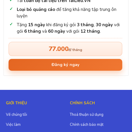
Tải
toàn bộ tài liệu trên TaiLieu.VN
Loại bỏ quảng cáo
để tăng khả năng tập trung ôn
luyện
Tặng
15 ngày
khi đăng ký gói
3 tháng
,
30 ngày
với
gói
6 tháng
và
60 ngày
với gói
12 tháng
.
77.000
đ/ tháng
Đăng ký ngay
GIỚI THIỆU
CHÍNH SÁCH
Về chúng tôi
Thoả thuận sử dụng
Việc làm
Chính sách bảo mật