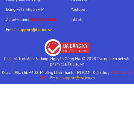
Đăng ký tài khoản VIP
Youtube
Zalo/Hotline:
093 303 0098
TikTok
Email:
support@tailieu.vn
Chịu trách nhiệm nội dung: Nguyễn Công Hà. © 2026 Tracnghiem.net sản
phẩm của TaiLieu.vn
Địa chỉ: Địa chỉ: P402, Phường Bình Thạnh, TP.HCM - Điện thoại:
0283 5102
888
- Email:
support@tailieu.vn