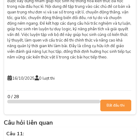
được xây dựng nhằm giúp học sinh hệ thống hóa kiến thức đã học
trong nửa đầu học kì. Nội dung đề tập trung vào các chủ đề cơ bản và
quan trọng như đơn vị và sai số trong vật lí, chuyển động thẳng, vận
tốc, gia tốc, chuyển động thẳng biến đổi đều, rơi tự do và chuyển
động ném ngang. Đề kết hợp các dạng câu hỏi trắc nghiệm và tự luận,
giúp học sinh rèn luyện tư duy logic, kỹ năng phân tích và giải quyết
vấn đề. Việc luyện tập với bộ đề này giúp học sinh củng cố kiến thức
lý thuyết, làm quen với cấu trúc đề thi chính thức và nâng cao khả
năng quản lý thời gian khi làm bài. Đây là công cụ hữu ích để giáo
viên đánh giá năng lực học tập, đồng thời định hướng học sinh tiếp tục
nắm vững các kiến thức vật lí trong các bài học tiếp theo.
16/10/2025
0 lượt thi
0 / 28
Bắt đầu thi
Câu hỏi liên quan
Câu 11: