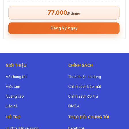
77.000
đ/ tháng
Đăng ký ngay
GIỚI THIỆU
CHÍNH SÁCH
Về chúng tôi
Thoả thuận sử dụng
Việc làm
Chính sách bảo mật
Quảng cáo
Chính sách đổi trả
Liên hệ
DMCA
HỖ TRỢ
THEO DÕI CHÚNG TÔI
Hướng dẫn sử dụng
Facebook