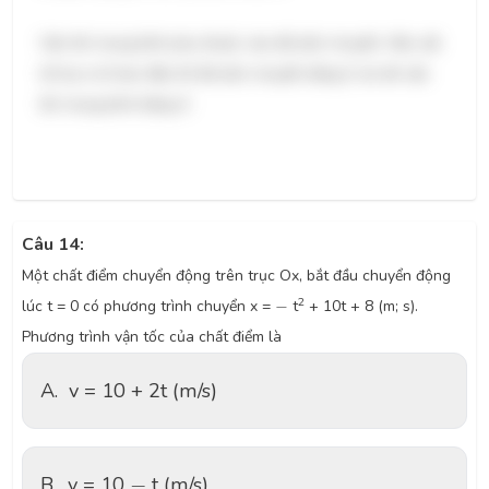
Vận tốc trung bình phụ thuộc vào độ dịch chuyển. Nếu vật
trở lại vị trí ban đầu thì độ dịch chuyển bằng 0, do đó vận
tốc trung bình bằng 0.
Câu 14:
Một chất điểm chuyển động trên trục Ox, bắt đầu chuyển động
-
2
lúc t = 0 có phương trình chuyển x =
−
t
+ 10t + 8 (m; s).
Phương trình vận tốc của chất điểm là
A.
v = 10 + 2t (m/s)
-
B.
v = 10
−
t (m/s)