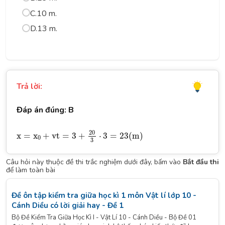
C.
10 m.
D.
13 m.
Trả lời:
Đáp án đúng: B
x
=
x
0
+
v
t
=
3
+
20
3
⋅
3
=
23
(
m
)
20
x
=
x
+
v
t
=
3
+
⋅
3
=
23
(
m
)
0
3
Câu hỏi này thuộc đề thi trắc nghiệm dưới đây, bấm vào
Bắt đầu thi
để làm toàn bài
Đề ôn tập kiểm tra giữa học kì 1 môn Vật lí lớp 10 -
Cánh Diều có lời giải hay - Đề 1
Bộ Đề Kiểm Tra Giữa Học Kì I - Vật Lí 10 - Cánh Diều - Bộ Đề 01