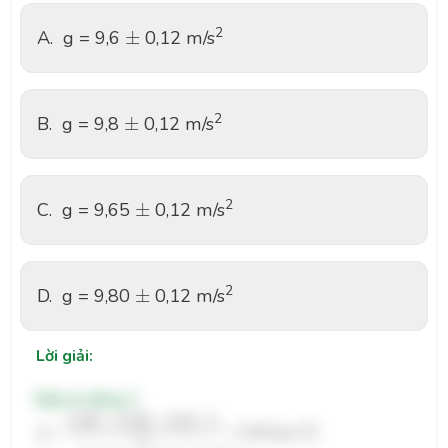
±
2
A.
g = 9,6
±
0,12 m/s
±
2
B.
g = 9,8
±
0,12 m/s
±
2
C.
g = 9,65
±
0,12 m/s
±
2
D.
g = 9,80
±
0,12 m/s
Lời giải:
Đáp án đúng: C
g
¯
=
9
,
60
+
9
,
66
+
9
,
67
⋅
3
5
=
9
,
65
(
m
/
s
2
)
Δ
g
¯
=
0
,
14
⋅
2
+
0
,
13
+
0
,
10
⋅
2
9
,
60
+
9
,
66
+
9
,
67
⋅
3
2
¯
¯
g
=
=
9
,
65
m
/
s
(
)
5