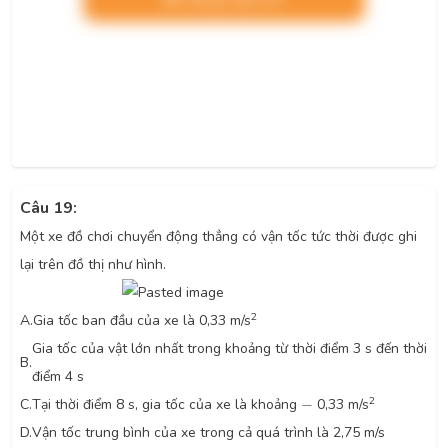
Câu 19:
Một xe đồ chơi chuyển động thẳng có vận tốc tức thời được ghi
lại trên đồ thị như hình.
2
A.
Gia tốc ban đầu của xe là 0,33 m/s
Gia tốc của vật lớn nhất trong khoảng từ thời điểm 3 s đến thời
B.
điểm 4 s
-
2
C.
Tại thời điểm 8 s, gia tốc của xe là khoảng
−
0,33 m/s
D.
Vận tốc trung bình của xe trong cả quá trình là 2,75 m/s