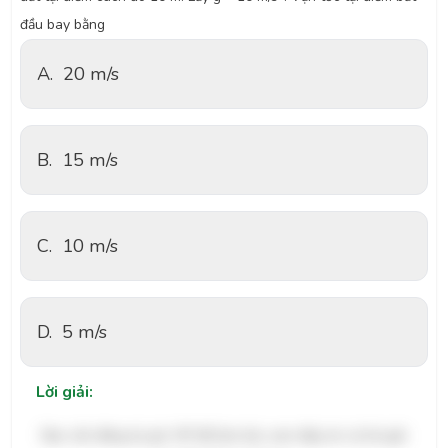
đầu bay bằng
A.
20 m/s
B.
15 m/s
C.
10 m/s
D.
5 m/s
Lời giải:
Bạn cần đăng ký gói VIP để làm bài, xem đáp án và lời giải