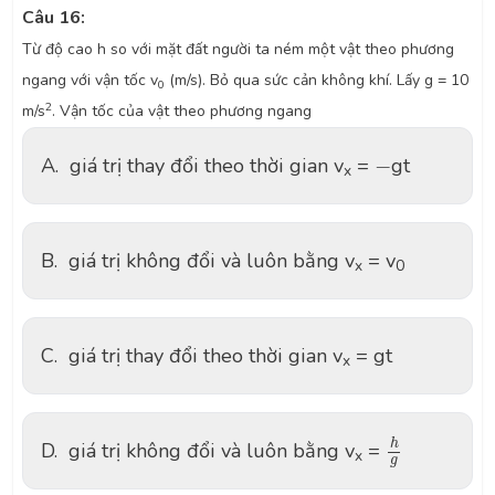
Câu 16:
Từ độ cao h so với mặt đất người ta ném một vật theo phương
ngang với vận tốc v
(m/s). Bỏ qua sức cản không khí. Lấy g = 10
0
2
m/s
. Vận tốc của vật theo phương ngang
-
A.
giá trị thay đổi theo thời gian v
=
−
gt
x
B.
giá trị không đổi và luôn bằng v
= v
x
0
C.
giá trị thay đổi theo thời gian v
= gt
x
h
g
h
D.
giá trị không đổi và luôn bằng v
=
x
g