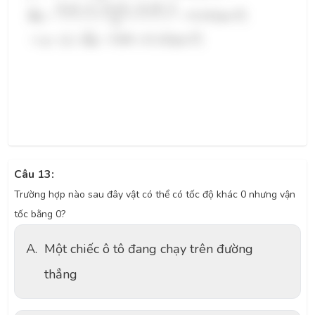
0
,
14
⋅
2
+
0
,
13
+
0
,
10
⋅
2
¯
¯¯¯¯¯
¯
2
Δ
g
=
=
0
,
12
m
/
s
(
)
5
¯
¯¯¯¯¯
¯
2
¯
¯
⇒
g
=
g
±
Δ
g
=
9
,
65
±
0
,
12
m
/
s
(
)
Câu 13:
Trường hợp nào sau đây vật có thể có tốc độ khác 0 nhưng vận
tốc bằng 0?
A.
Một chiếc ô tô đang chạy trên đường
thẳng