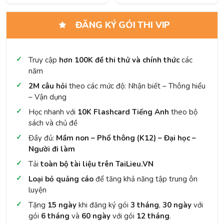
ĐĂNG KÝ GÓI THI VIP
Truy cập
hơn 100K đề thi thử và chính thức
các
năm
2M câu hỏi
theo các mức độ: Nhận biết – Thông hiểu
– Vận dụng
Học nhanh với
10K Flashcard Tiếng Anh
theo bộ
sách và chủ đề
Đầy đủ:
Mầm non – Phổ thông (K12) – Đại học –
Người đi làm
Tải
toàn bộ tài liệu trên TaiLieu.VN
Loại bỏ quảng cáo
để tăng khả năng tập trung ôn
luyện
Tặng
15 ngày
khi đăng ký gói
3 tháng
,
30 ngày
với
gói
6 tháng
và
60 ngày
với gói
12 tháng
.