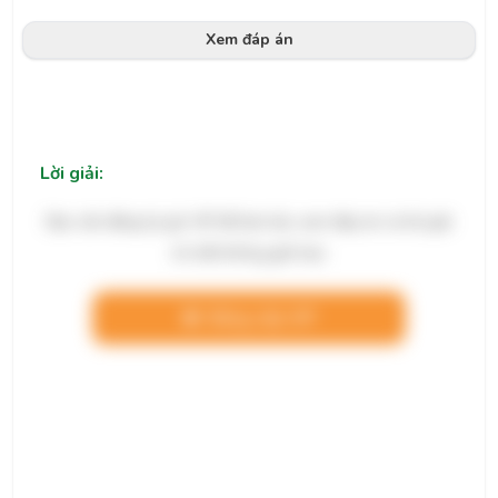
Xem đáp án
Lời giải:
Bạn cần đăng ký gói VIP để làm bài, xem đáp án và lời giải
chi tiết không giới hạn.
Nâng cấp VIP