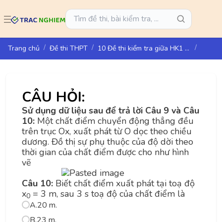
Trang chủ
Đề thi THPT
10 Đề thi kiểm tra giữa HK1 môn Vật lí lớp 10 - Cánh Diều
CÂU HỎI:
Sử dụng dữ liệu sau để trả lời Câu 9 và Câu
10:
Một chất điểm chuyển động thẳng đều
trên trục Ox, xuất phát từ O dọc theo chiều
dương. Đồ thị sự phụ thuộc của độ dời theo
thời gian của chất điểm được cho như hình
vẽ
Câu 10:
Biết chất điểm xuất phát tại toạ độ
x
= 3 m, sau 3 s toạ độ của chất điểm là
0
A.
20 m.
B.
23 m.