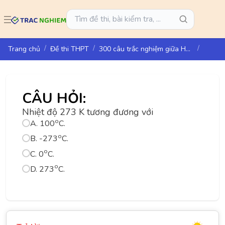
Trang chủ
Đề thi THPT
300 câu trắc nghiệm giữa HK1 Vật lí 12 - CTST
CÂU HỎI:
Nhiệt độ 273 K tương đương với
o
A. 100
C.
o
B. -273
C.
o
C. 0
C.
o
D. 273
C.