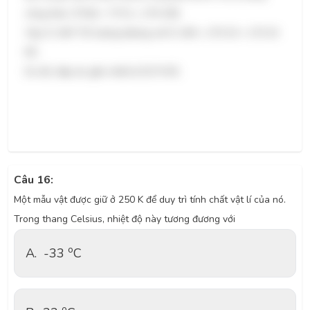
công thức: $T(K) = T(°C) + 273.15$.
Vậy, $-100 °C$ tương đương với $-100 + 273.15 = 173.15
K$.
Do đó, đáp án gần nhất là $173 K$ .
Câu 16:
Một mẫu vật được giữ ở 250 K để duy trì tính chất vật lí của nó.
Trong thang Celsius, nhiệt độ này tương đương với
o
A.
-33
C
o