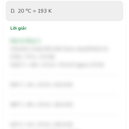
o
D.
20
C = 193 K
Lời giải:
Đáp án đúng: A
Công thức chuyển đổi từ độ Celsius sang độ Kelvin là:
$T(K) = T(°C) + 273.15$.
$100 °C = 100 + 273.15 = 373.15 K \approx 373 K$
$50 °C = 50 + 273.15 = 323.15 K$
$80 °C = 80 + 273.15 = 353.15 K$
$20 °C = 20 + 273.15 = 293.15 K$