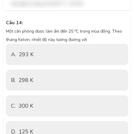
Vậy đáp án đúng là $100 °C = 373 K$.
Câu 14:
o
Một căn phòng được làm ấm đến 25
C trong mùa đông. Theo
thang Kelvin, nhiệt độ này tương đương với
A.
293 K
B.
298 K
C.
300 K
D.
125 K