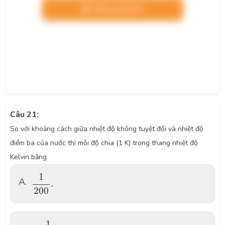
Nâng cấp VIP
Câu 21:
So với khoảng cách giữa nhiệt độ không tuyệt đối và nhiệt độ
điểm ba của nước thì mỗi độ chia (1 K) trong thang nhiệt độ
Kelvin bằng
\dfrac{1}{200}.
1
A.
.
200
\dfrac{1}{273,16}.
1