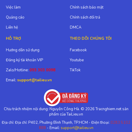
Việc làm
Chính sách bảo mật
Quảng cáo
Chính sách đổi trả
Liên hệ
DMCA
HỖ TRỢ
THEO DÕI CHÚNG TÔI
Hướng dẫn sử dụng
Facebook
Đăng ký tài khoản VIP
Youtube
Zalo/Hotline:
093 303 0098
TikTok
Email:
support@tailieu.vn
Chịu trách nhiệm nội dung: Nguyễn Công Hà. © 2026 Tracnghiem.net sản
phẩm của TaiLieu.vn
Địa chỉ: Địa chỉ: P402, Phường Bình Thạnh, TP.HCM - Điện thoại:
0283 5102
888
- Email:
support@tailieu.vn