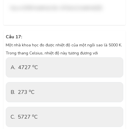
Suy ra $250 \mathrm{~K}=-23^{\circ} \mathrm{C}$.
Câu 17:
Một nhà khoa học đo được nhiệt độ của một ngôi sao là 5000 K.
Trong thang Celsius, nhiệt độ này tương đương với
o
A.
4727
C
o
B.
273
C
o
C.
5727
C