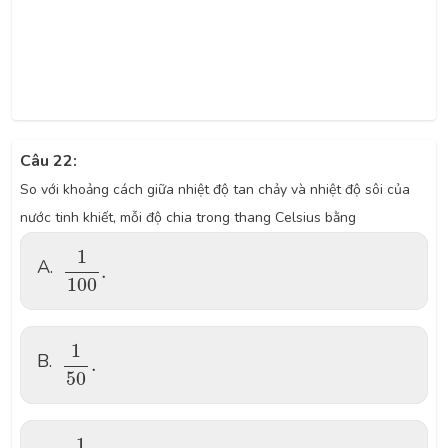
Câu 22:
So với khoảng cách giữa nhiệt độ tan chảy và nhiệt độ sôi của
nước tinh khiết, mỗi độ chia trong thang Celsius bằng
\dfrac{1}{100}.
1
A.
.
100
\dfrac{1}{50}.
1
B.
.
50
\dfrac{1}{200}.
1