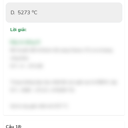
o
D.
5273
C
Lời giải:
Đáp án đúng: B
Để chuyển đổi từ Kelvin (K) sang Celsius (°C), ta sử dụng
công thức:
$°C = K - 273.15$
Trong trường hợp này, nhiệt độ của ngôi sao là 5000 K, vậy:
$°C = 5000 - 273.15 = 4726.85 °C$
Giá trị này gần nhất với 4727 °C.
Câu 18: