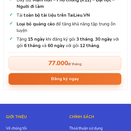
Đầy đủ:
Mầm non – Phổ thông (K12) – Đại học –
Người đi làm
Tải
toàn bộ tài liệu trên TaiLieu.VN
Loại bỏ quảng cáo
để tăng khả năng tập trung ôn
luyện
Tặng
15 ngày
khi đăng ký gói
3 tháng
,
30 ngày
với
gói
6 tháng
và
60 ngày
với gói
12 tháng
.
77.000
đ/ tháng
Đăng ký ngay
GIỚI THIỆU
CHÍNH SÁCH
Về chúng tôi
Thoả thuận sử dụng