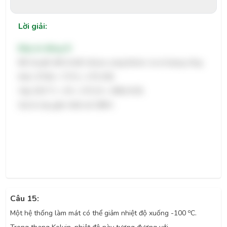
Lời giải:
Đáp án đúng: B
Để chuyển đổi từ độ Celsius sang Kelvin, ta sử dụng công
thức: $T(K) = T(°C) + 273.15$.
Vậy, $25 °C = 25 + 273.15 = 298.15 K$.
Giá trị này gần nhất với 298 K.
Câu 15:
o
Một hệ thống làm mát có thể giảm nhiệt độ xuống -100
C.