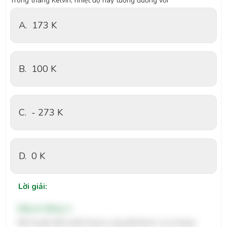
Trong thang Kelvin, nhiệt độ này tương đương với
A.
173 K
B.
100 K
C.
- 273 K
D.
0 K
Lời giải:
Đáp án đúng: A
Để chuyển đổi từ độ Celsius sang độ Kelvin, ta sử dụng