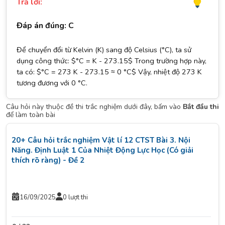
Trả lời:
Đáp án đúng: C
Để chuyển đổi từ Kelvin (K) sang độ Celsius (°C), ta sử
dụng công thức: $°C = K - 273.15$ Trong trường hợp này,
ta có: $°C = 273 K - 273.15 ≈ 0 °C$ Vậy, nhiệt độ 273 K
tương đương với 0 °C.
Câu hỏi này thuộc đề thi trắc nghiệm dưới đây, bấm vào
Bắt đầu thi
để làm toàn bài
20+ Câu hỏi trắc nghiệm Vật lí 12 CTST Bài 3. Nội
Năng. Định Luật 1 Của Nhiệt Động Lực Học (Có giải
thích rõ ràng) - Đề 2
16/09/2025
0 lượt thi