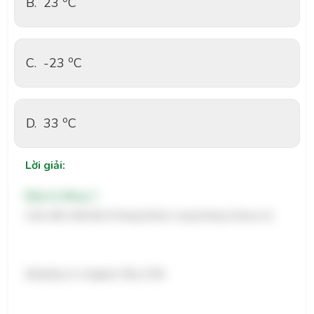
B.
23
C
o
C.
-23
C
o
D.
33
C
Lời giải:
Đáp án đúng: C
Cách đổi nhiệt độ từ thang Kelvin sang thang Celsius là
$t\left({ }^o C\right)=T(K)-273$