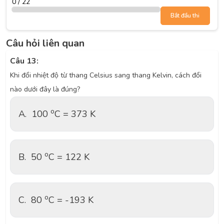
0 / 22
Bắt đầu thi
Câu hỏi liên quan
Câu 13:
Khi đổi nhiệt độ từ thang Celsius sang thang Kelvin, cách đổi
nào dưới đây là đúng?
o
A.
100
C = 373 K
o
B.
50
C = 122 K
o
C.
80
C = -193 K