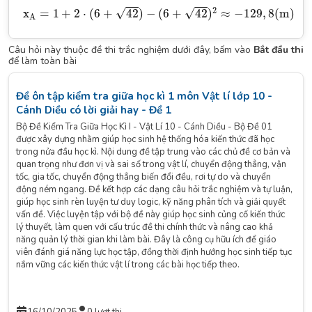
x
A
=
1
+
2
⋅
(
6
+
42
)
−
(
6
+
42
)
2
≈
−
129
,
8
(
m
)
√
√
2
x
=
1
+
2
⋅
(
6
+
42
)
−
(
6
+
42
)
≈
−
129
,
8
(
m
)
A
Câu hỏi này thuộc đề thi trắc nghiệm dưới đây, bấm vào
Bắt đầu thi
để làm toàn bài
Đề ôn tập kiểm tra giữa học kì 1 môn Vật lí lớp 10 -
Cánh Diều có lời giải hay - Đề 1
Bộ Đề Kiểm Tra Giữa Học Kì I - Vật Lí 10 - Cánh Diều - Bộ Đề 01
được xây dựng nhằm giúp học sinh hệ thống hóa kiến thức đã học
trong nửa đầu học kì. Nội dung đề tập trung vào các chủ đề cơ bản và
quan trọng như đơn vị và sai số trong vật lí, chuyển động thẳng, vận
tốc, gia tốc, chuyển động thẳng biến đổi đều, rơi tự do và chuyển
động ném ngang. Đề kết hợp các dạng câu hỏi trắc nghiệm và tự luận,
giúp học sinh rèn luyện tư duy logic, kỹ năng phân tích và giải quyết
vấn đề. Việc luyện tập với bộ đề này giúp học sinh củng cố kiến thức
lý thuyết, làm quen với cấu trúc đề thi chính thức và nâng cao khả
năng quản lý thời gian khi làm bài. Đây là công cụ hữu ích để giáo
viên đánh giá năng lực học tập, đồng thời định hướng học sinh tiếp tục
nắm vững các kiến thức vật lí trong các bài học tiếp theo.