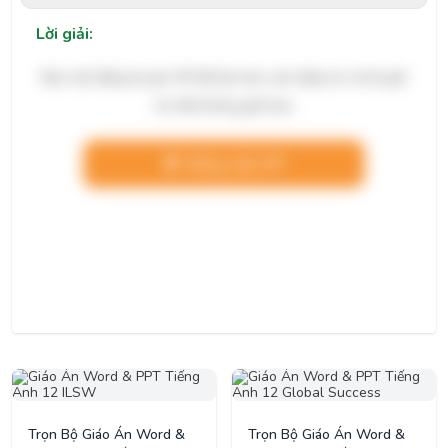
Lời giải:
Bạn cần đăng ký gói VIP để làm bài, xem đáp án và lời giải
chi tiết không giới hạn.
Nâng cấp VIP
Trọn Bộ Giáo Án Word &
Trọn Bộ Giáo Án Word &