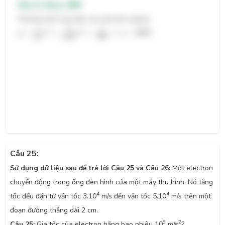
Đáp án đúng: 2880
Phương trình quỹ đạo của vật ném ngang:
y
=
g
2
v
0
2
x
2
=
10
2.120
2
x
2
=
x
2
2880
⇒
a
=
2880
2
10
g
2
2
x
=
=
=
⇒
=
2880
y
x
x
a
2880
2
2
2
2.120
v
0
Câu 25:
Sử dụng dữ liệu sau để trả lời Câu 25 và Câu 26:
Một electron
chuyển động trong ống đèn hình của một máy thu hình. Nó tăng
4
4
tốc đều đặn từ vận tốc 3.10
m/s đến vận tốc 5.10
m/s trên một
đoạn đường thẳng dài 2 cm.
9
2
Câu 25:
Gia tốc của electron bằng bao nhiêu 10
m/s
?