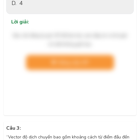
D.
4
Lời giải:
Bạn cần đăng ký gói VIP để làm bài, xem đáp án và lời giải
chi tiết không giới hạn.
Nâng cấp VIP
Câu 3:
“Vector độ dịch chuyển bao gồm khoảng cách từ điểm đầu đến