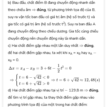
b) Bau đầu, chất điểm B đang chuyển động nhanh dần
⇒
theo chiều âm
⇒
đúng
, từ phương trình tọa độ của B,
suy ra vận tốc ban đầu có giá trị âm (hệ số trước t) và
2
gia tốc có giá trị âm (hệ số trước t
). Suy ra ban đầu A
đang chuyển động theo chiều dương. Gia tốc cùng chiều
chuyển động nên chuyển động này là nhanh dần.
⇒
c) Hai chất điểm gặp nhau một lần duy nhất
⇒
đúng
,
-
để hai chất điểm gặp nhau, ta xét khi x
= x
hay x
−
A
B
A
x
= 0.
B
Δ
x
=
x
A
−
x
B
=
3
+
6
t
−
1
2
t
2
=
0
⇒
{
t
=
6
−
42
<
0
t
=
6
+
42
>
0
⇒
t
=
6
1
2
Δ
=
−
=
3
+
6
−
=
0
x
x
x
t
t
B
A
2
{
√
=
6
−
42
<
0
t
√
⇒
⇒
=
6
+
42
≈
12
,
48
(
)
t
s
√
=
6
+
42
>
0
t
-
⇒
d) Hai chất điểm gặp nhau tại vị trí
−
129,8 m
⇒
đúng
,
để tìm vị trí gặp nhau, ta thay thời điểm gặp nhau vào
phương trình tọa độ của một trong hai chất điểm: