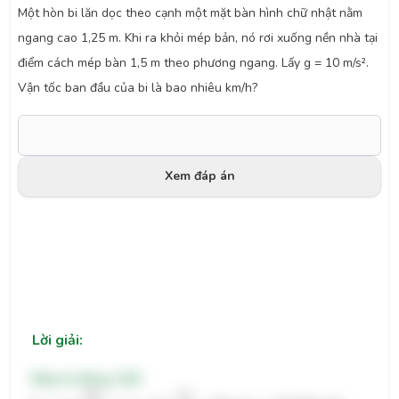
Một hòn bi lăn dọc theo cạnh một mặt bàn hình chữ nhật nằm
ngang cao 1,25 m. Khi ra khỏi mép bản, nó rơi xuống nền nhà tại
điểm cách mép bàn 1,5 m theo phương ngang. Lấy g = 10 m/s².
Vận tốc ban đầu của bi là bao nhiêu km/h?
Xem đáp án
Lời giải:
Đáp án đúng: 10,8
L
=
v
0
2
h
g
⇒
v
0
=
L
g
2
h
=
3
(
m
/
s
)
=
10
,
8
(
k
m
/
h
)
g