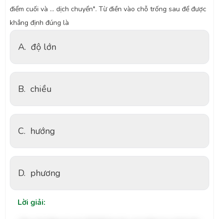
điểm cuối và … dịch chuyển". Từ điền vào chỗ trống sau để được
khẳng định đúng là
A.
độ lớn
B.
chiều
C.
hướng
D.
phương
Lời giải: