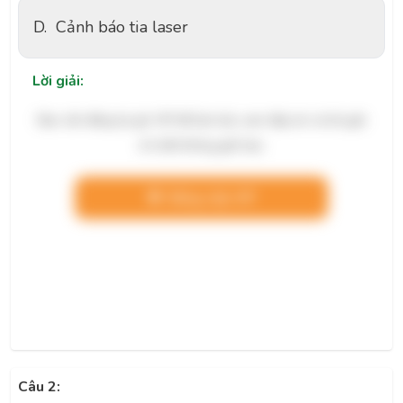
D.
Cảnh báo tia laser
Lời giải:
Bạn cần đăng ký gói VIP để làm bài, xem đáp án và lời giải
chi tiết không giới hạn.
Nâng cấp VIP
Câu 2: