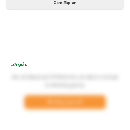
Xem đáp án
Lời giải:
Bạn cần đăng ký gói VIP để làm bài, xem đáp án và lời giải
chi tiết không giới hạn.
Nâng cấp VIP