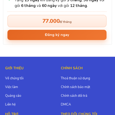
gói
6 tháng
và
60 ngày
với gói
12 tháng
.
77.000
đ/ tháng
Đăng ký ngay
GIỚI THIỆU
CHÍNH SÁCH
Về chúng tôi
Thoả thuận sử dụng
Việc làm
Chính sách bảo mật
Quảng cáo
Chính sách đổi trả
Liên hệ
DMCA
HỖ TRỢ
THEO DÕI CHÚNG TÔI