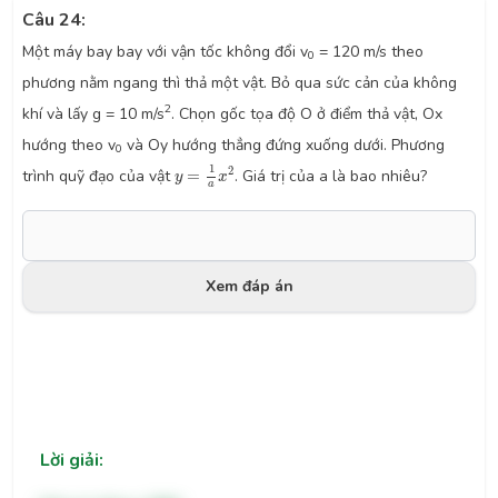
Câu 24:
Một máy bay bay với vận tốc không đổi v
= 120 m/s theo
0
phương nằm ngang thì thả một vật. Bỏ qua sức cản của không
2
khí và lấy g = 10 m/s
. Chọn gốc tọa độ O ở điểm thả vật, Ox
hướng theo v
và Oy hướng thẳng đứng xuống dưới. Phương
0
y
=
1
a
x
2
1
2
trình quỹ đạo của vật
=
. Giá trị của a là bao nhiêu?
y
x
a
Xem đáp án
Lời giải: