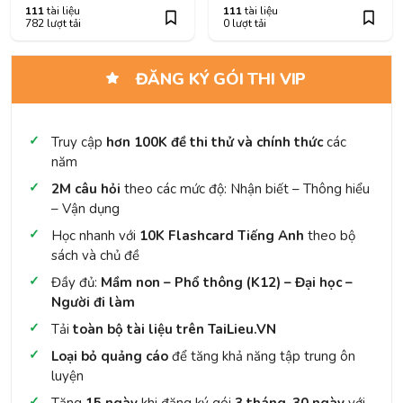
111
tài liệu
111
tài liệu
782 lượt tải
0 lượt tải
ĐĂNG KÝ GÓI THI VIP
Truy cập
hơn 100K đề thi thử và chính thức
các
năm
2M câu hỏi
theo các mức độ: Nhận biết – Thông hiểu
– Vận dụng
Học nhanh với
10K Flashcard Tiếng Anh
theo bộ
sách và chủ đề
Đầy đủ:
Mầm non – Phổ thông (K12) – Đại học –
Người đi làm
Tải
toàn bộ tài liệu trên TaiLieu.VN
Loại bỏ quảng cáo
để tăng khả năng tập trung ôn
luyện
Tặng
15 ngày
khi đăng ký gói
3 tháng
,
30 ngày
với