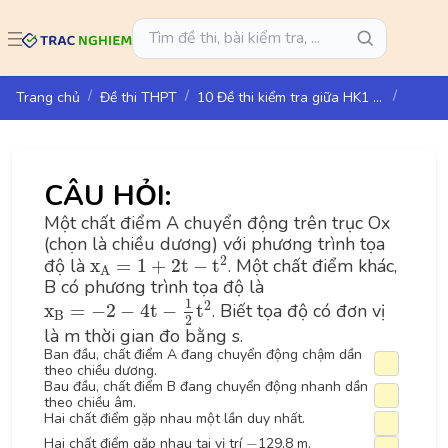
Trang chủ
Đề thi THPT
10 Đề thi kiểm tra giữa HK1 môn Vật lí lớp 10 - Cánh Diều
CÂU HỎI:
Một chất điểm A chuyển động trên trục Ox
(chọn là chiều dương) với phương trình tọa
x
A
=
1
+
2
t
−
t
2
2
độ là
x
=
1
+
2
t
−
t
. Một chất điểm khác,
A
B có phương trình tọa độ là
x
B
=
−
2
−
4
t
−
1
2
t
2
1
2
x
=
−
2
−
4
t
−
t
. Biết tọa độ có đơn vị
B
2
là m thời gian đo bằng s.
Ban đầu, chất điểm A đang chuyển động chậm dần
theo chiều dương.
Bau đầu, chất điểm B đang chuyển động nhanh dần
theo chiều âm.
Hai chất điểm gặp nhau một lần duy nhất.
-
Hai chất điểm gặp nhau tại vị trí
−
129,8 m.