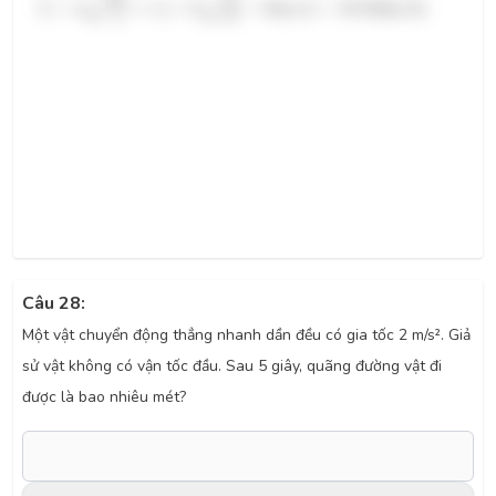
√
√
2
h
L
=
v
⇒
v
=
L
=
3
(
m
/
s
)
=
10
,
8
(
k
m
/
h
)
0
0
g
2
h
Câu 28:
Một vật chuyển động thẳng nhanh dần đều có gia tốc 2 m/s². Giả
sử vật không có vận tốc đầu. Sau 5 giây, quãng đường vật đi
được là bao nhiêu mét?