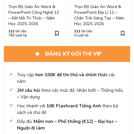
Trọn Bộ Giáo Án Word &
Trọn Bộ Giáo Án Word &
PowerPoint Công Nghệ 12
PowerPoint Địa Lí 12 –
– Kết Nối Tri Thức – Năm
Chân Trời Sáng Tạo – Năm
Học 2025-2026
Học 2025-2026
111
tài liệu
111
tài liệu
782 lượt tải
0 lượt tải
ĐĂNG KÝ GÓI THI VIP
Truy cập
hơn 100K đề thi thử và chính thức
các
năm
2M câu hỏi
theo các mức độ: Nhận biết – Thông hiểu
– Vận dụng
Học nhanh với
10K Flashcard Tiếng Anh
theo bộ
sách và chủ đề
Đầy đủ:
Mầm non – Phổ thông (K12) – Đại học –
Người đi làm