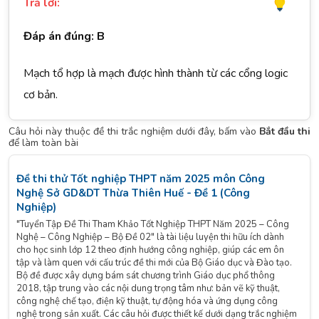
Trả lời:
Đáp án đúng: B
Mạch tổ hợp là mạch được hình thành từ các cổng logic
cơ bản.
Câu hỏi này thuộc đề thi trắc nghiệm dưới đây, bấm vào
Bắt đầu thi
để làm toàn bài
Đề thi thử Tốt nghiệp THPT năm 2025 môn Công
Nghệ Sở GD&DT Thừa Thiên Huế - Đề 1 (Công
Nghiệp)
"Tuyển Tập Đề Thi Tham Khảo Tốt Nghiệp THPT Năm 2025 – Công
Nghệ – Công Nghiệp – Bộ Đề 02" là tài liệu luyện thi hữu ích dành
cho học sinh lớp 12 theo định hướng công nghiệp, giúp các em ôn
tập và làm quen với cấu trúc đề thi mới của Bộ Giáo dục và Đào tạo.
Bộ đề được xây dựng bám sát chương trình Giáo dục phổ thông
2018, tập trung vào các nội dung trọng tâm như: bản vẽ kỹ thuật,
công nghệ chế tạo, điện kỹ thuật, tự động hóa và ứng dụng công
nghệ trong sản xuất. Các câu hỏi được thiết kế dưới dạng trắc nghiệm