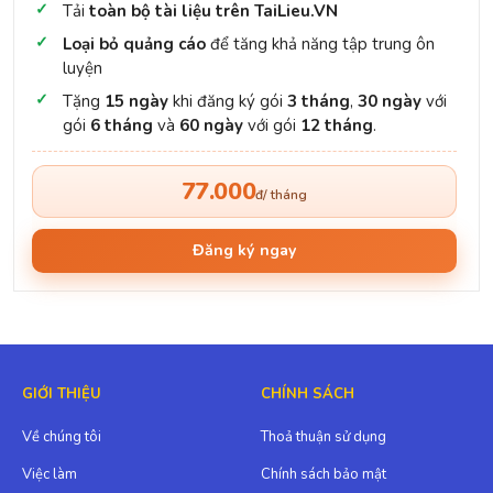
Tải
toàn bộ tài liệu trên TaiLieu.VN
Loại bỏ quảng cáo
để tăng khả năng tập trung ôn
luyện
Tặng
15 ngày
khi đăng ký gói
3 tháng
,
30 ngày
với
gói
6 tháng
và
60 ngày
với gói
12 tháng
.
77.000
đ/ tháng
Đăng ký ngay
GIỚI THIỆU
CHÍNH SÁCH
Về chúng tôi
Thoả thuận sử dụng
Việc làm
Chính sách bảo mật