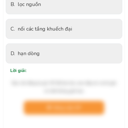
B.
lọc nguồn
C.
nối các tầng khuếch đại
D.
hạn dòng
Lời giải:
Bạn cần đăng ký gói VIP để làm bài, xem đáp án và lời giải
chi tiết không giới hạn.
Nâng cấp VIP