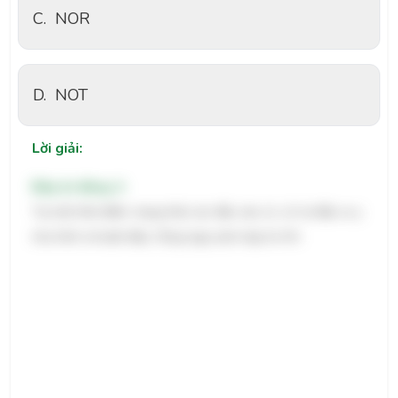
C.
NOR
D.
NOT
Lời giải:
Đáp án đúng: A
Tại một thời điểm, trạng thái các đầu vào x1, x2 và đầu ra y
như hình vẽ dưới đây. Cổng logic phù hợp là AN.