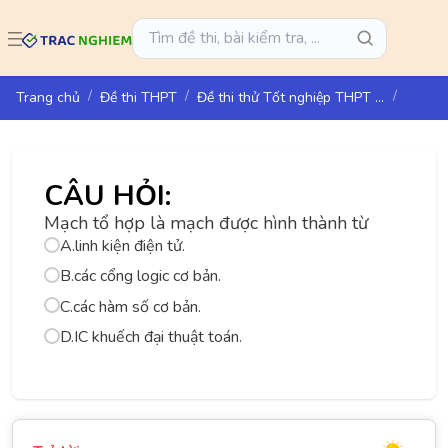
Trang chủ
Đề thi THPT
Đề thi thử Tốt nghiệp THPT năm 2025 môn Công Nghệ Sở GD&ĐT Thừa Thiên Huế
CÂU HỎI:
Mạch tổ hợp là mạch được hình thành từ
A.
linh kiện điện tử.
B.
các cổng logic cơ bản.
C.
các hàm số cơ bản.
D.
IC khuếch đại thuật toán.