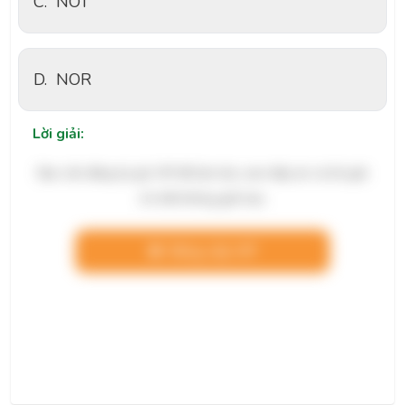
C.
NOT
D.
NOR
Lời giải:
Bạn cần đăng ký gói VIP để làm bài, xem đáp án và lời giải
chi tiết không giới hạn.
Nâng cấp VIP