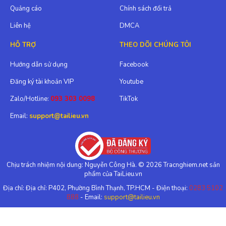
Quảng cáo
Chính sách đổi trả
Liên hệ
DMCA
HỖ TRỢ
THEO DÕI CHÚNG TÔI
Hướng dẫn sử dụng
Facebook
Đăng ký tài khoản VIP
Youtube
Zalo/Hotline:
093 303 0098
TikTok
Email:
support@tailieu.vn
Chịu trách nhiệm nội dung: Nguyễn Công Hà. © 2026 Tracnghiem.net sản
phẩm của TaiLieu.vn
Địa chỉ: Địa chỉ: P402, Phường Bình Thạnh, TP.HCM - Điện thoại:
0283 5102
888
- Email:
support@tailieu.vn