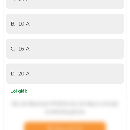
B.
10 A
C.
16 A
D.
20 A
Lời giải:
Bạn cần đăng ký gói VIP để làm bài, xem đáp án và lời giải
chi tiết không giới hạn.
Nâng cấp VIP