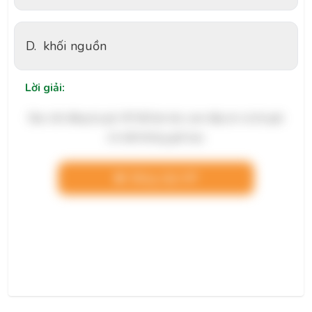
D.
khối nguồn
Lời giải:
Bạn cần đăng ký gói VIP để làm bài, xem đáp án và lời giải
chi tiết không giới hạn.
Nâng cấp VIP