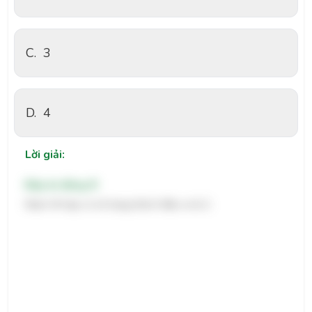
C.
3
D.
4
Lời giải:
Đáp án đúng: B
Mạch tổ hợp có số trạng thái ở đầu ra là 2.