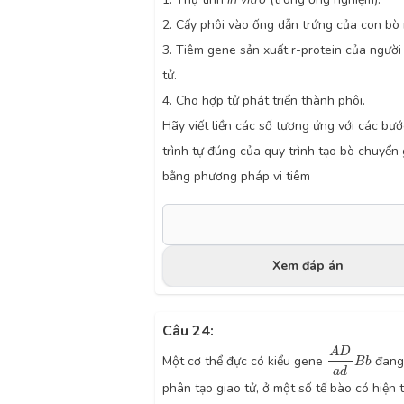
2. Cấy phôi vào ống dẫn trứng của con bò
3. Tiêm gene sản xuất r-protein của người
tử.
4. Cho hợp tử phát triển thành phôi.
Hãy viết liền các số tương ứng với các bư
trình tự đúng của quy trình tạo bò chuyển
bằng phương pháp vi tiêm
Xem đáp án
Câu 24:
A
D
a
d
B
b
A
D
Một cơ thể đực có kiểu gene
đang
B
b
a
d
phân tạo giao tử, ở một số tế bào có hiện