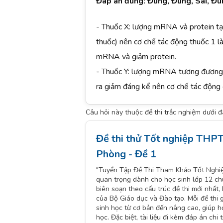
Đáp án đúng: Đúng, Đúng, Sai, Đ
- Thuốc X: lượng mRNA và protein tạ
thuốc) nên cơ chế tác động thuốc 1 l
mRNA và giảm protein.
- Thuốc Y: lượng mRNA tương đương 
ra giảm đáng kể nên cơ chế tác động c
Câu hỏi này thuộc đề thi trắc nghiệm dưới 
Đề thi thử Tốt nghiệp TH
Phòng - Đề 1
"Tuyển Tập Đề Thi Tham Khảo Tốt Nghiệp
quan trọng dành cho học sinh lớp 12 ch
biên soạn theo cấu trúc đề thi mới nhất
của Bộ Giáo dục và Đào tạo. Mỗi đề thi 
sinh học từ cơ bản đến nâng cao, giúp h
học. Đặc biệt, tài liệu đi kèm đáp án chi 