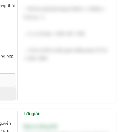
ạng thái
- Thế hệ xuất phát dạng 0,36AA + 0,48Aa +
0,16 aa = 1.
→ F
có dị hợp = 0,48. 1/8 = 0,06
3
→ tỷ lệ cá thể có kiểu gene đồng hợp ở F3 là
đồng hợp
= 0,94= 94%
Lời giải:
nguyên
Đáp án đúng:
156
ược F