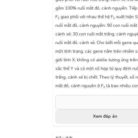
gồm 100% ruồi mắt đỏ, cánh nguyên. Tiếp
F
giao phối với nhau thế hệ F
xuất hiện 
1
2
ruồi mắt đỏ, cánh nguyên: 90 con ruồi mắt 
cánh xẻ: 30 con ruồi mắt trắng, cánh nguy
ruồi mắt đỏ, cánh xẻ. Cho biết mỗi gene qu
một tính trạng, các gene nằm trên nhiễm s
giới tính X, không có alelle tương ứng trê
sắc thể Y và có một số hợp tử quy định ru
trắng, cánh xẻ bị chết. Theo lý thuyết, số 
mắt đỏ, cánh nguyên ở F
là bao nhiêu co
2
Xem đáp án