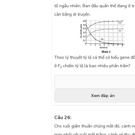
tố ngẫu nhiên. Ban đầu quần thể đang ở tr
cân bằng di truyền.
Theo lý thuyết tỷ lệ cá thể có kiểu gene 
ở F
chiếm tỷ lệ là bao nhiêu phần trăm?
3
Xem đáp án
Câu 26:
Cho ruồi giấm thuần chủng mắt đỏ, cánh 
giao phối với ruồi mắt trắng, cánh xẻ thu đ