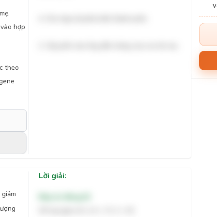
 mẹ.
4. Cho hợp tử phát triển thành phôi.
 vào hợp
2. Cấy phôi vào ống dẫn trứng của con bò mẹ.
ớc theo
 gene
Lời giải:
 giảm
Đáp án đúng:
22
 tượng
Số loại giao tử =( 4 + 7). 2 = 22.