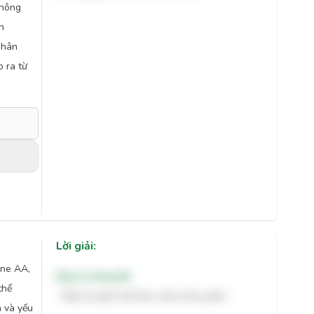
không
h
phân
o ra từ
Lời giải:
ene AA,
Đáp án đúng:
94
thể
- Đây là quần thể thực vật tự thụ phấn.
n và yếu