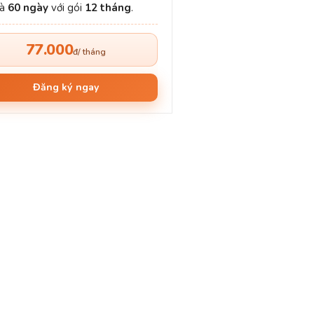
và
60 ngày
với gói
12 tháng
.
77.000
đ/ tháng
Đăng ký ngay